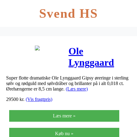
Svend HS
Ole
Lynggaard
Gipsy øreringe
Super flotte dramatiske Ole Lynggaard Gipsy øreringe i sterling
i sølv og 18 kt.
sølv og rødguld med sølvdråber og brillanter på i alt 0,018 ct.
Ørehængerne er 8,5 cm lange.
(Læs mere)
rødguld med
29500
kr.
(Vis fragtpris)
brillanter
Læs mere »
Køb nu »