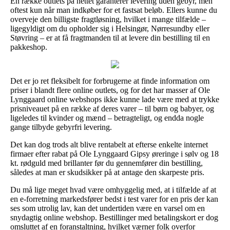
En række outlets på nettet garanterer levering uden gebyr, men
oftest kun når man indkøber for et fastsat beløb. Ellers kunne du
overveje den billigste fragtløsning, hvilket i mange tilfælde –
ligegyldigt om du opholder sig i Helsingør, Nørresundby eller
Støvring – er at få fragtmanden til at levere din bestilling til en
pakkeshop.
Det er jo ret fleksibelt for forbrugerne at finde information om
priser i blandt flere online outlets, og for det har masser af Ole
Lynggaard online webshops ikke kunne lade være med at trykke
prisniveauet på en række af deres varer – til børn og babyer, og
ligeledes til kvinder og mænd – betragteligt, og endda nogle
gange tilbyde gebyrfri levering.
Det kan dog trods alt blive rentabelt at efterse enkelte internet
firmaer efter rabat på Ole Lynggaard Gipsy øreringe i sølv og 18
kt. rødguld med brillanter før du gennemfører din bestilling,
således at man er skudsikker på at antage den skarpeste pris.
Du må lige meget hvad være omhyggelig med, at i tilfælde af at
en e-forretning markedsfører bedst i test varer for en pris der kan
ses som utrolig lav, kan det undertiden være en varsel om en
snydagtig online webshop. Bestillinger med betalingskort er dog
omsluttet af en foranstaltning, hvilket værner folk overfor