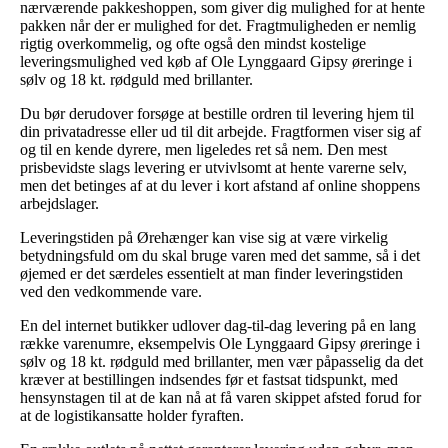
nærværende pakkeshoppen, som giver dig mulighed for at hente
pakken når der er mulighed for det. Fragtmuligheden er nemlig
rigtig overkommelig, og ofte også den mindst kostelige
leveringsmulighed ved køb af Ole Lynggaard Gipsy øreringe i
sølv og 18 kt. rødguld med brillanter.
Du bør derudover forsøge at bestille ordren til levering hjem til
din privatadresse eller ud til dit arbejde. Fragtformen viser sig af
og til en kende dyrere, men ligeledes ret så nem. Den mest
prisbevidste slags levering er utvivlsomt at hente varerne selv,
men det betinges af at du lever i kort afstand af online shoppens
arbejdslager.
Leveringstiden på Ørehænger kan vise sig at være virkelig
betydningsfuld om du skal bruge varen med det samme, så i det
øjemed er det særdeles essentielt at man finder leveringstiden
ved den vedkommende vare.
En del internet butikker udlover dag-til-dag levering på en lang
række varenumre, eksempelvis Ole Lynggaard Gipsy øreringe i
sølv og 18 kt. rødguld med brillanter, men vær påpasselig da det
kræver at bestillingen indsendes før et fastsat tidspunkt, med
hensynstagen til at de kan nå at få varen skippet afsted forud for
at de logistikansatte holder fyraften.