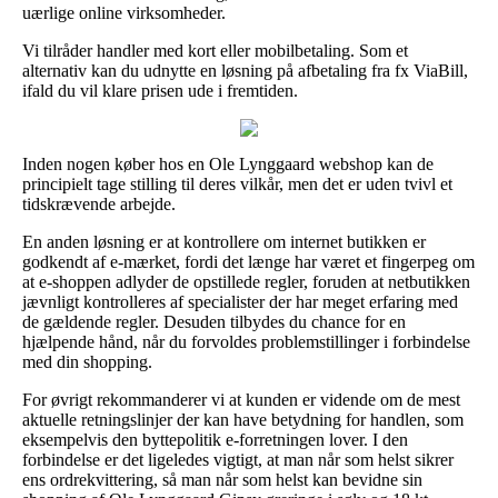
uærlige online virksomheder.
Vi tilråder handler med kort eller mobilbetaling. Som et
alternativ kan du udnytte en løsning på afbetaling fra fx ViaBill,
ifald du vil klare prisen ude i fremtiden.
Inden nogen køber hos en Ole Lynggaard webshop kan de
principielt tage stilling til deres vilkår, men det er uden tvivl et
tidskrævende arbejde.
En anden løsning er at kontrollere om internet butikken er
godkendt af e-mærket, fordi det længe har været et fingerpeg om
at e-shoppen adlyder de opstillede regler, foruden at netbutikken
jævnligt kontrolleres af specialister der har meget erfaring med
de gældende regler. Desuden tilbydes du chance for en
hjælpende hånd, når du forvoldes problemstillinger i forbindelse
med din shopping.
For øvrigt rekommanderer vi at kunden er vidende om de mest
aktuelle retningslinjer der kan have betydning for handlen, som
eksempelvis den byttepolitik e-forretningen lover. I den
forbindelse er det ligeledes vigtigt, at man når som helst sikrer
ens ordrekvittering, så man når som helst kan bevidne sin