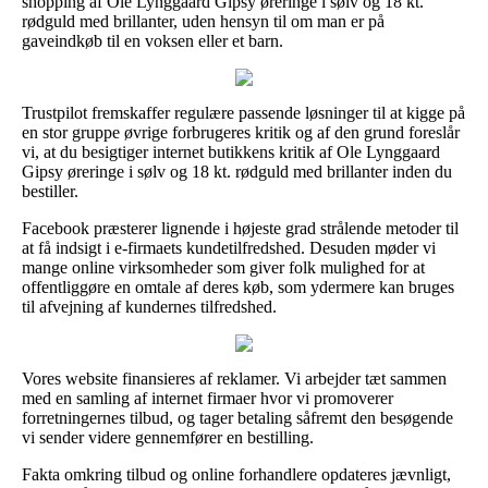
shopping af Ole Lynggaard Gipsy øreringe i sølv og 18 kt.
rødguld med brillanter, uden hensyn til om man er på
gaveindkøb til en voksen eller et barn.
Trustpilot fremskaffer regulære passende løsninger til at kigge på
en stor gruppe øvrige forbrugeres kritik og af den grund foreslår
vi, at du besigtiger internet butikkens kritik af Ole Lynggaard
Gipsy øreringe i sølv og 18 kt. rødguld med brillanter inden du
bestiller.
Facebook præsterer lignende i højeste grad strålende metoder til
at få indsigt i e-firmaets kundetilfredshed. Desuden møder vi
mange online virksomheder som giver folk mulighed for at
offentliggøre en omtale af deres køb, som ydermere kan bruges
til afvejning af kundernes tilfredshed.
Vores website finansieres af reklamer. Vi arbejder tæt sammen
med en samling af internet firmaer hvor vi promoverer
forretningernes tilbud, og tager betaling såfremt den besøgende
vi sender videre gennemfører en bestilling.
Fakta omkring tilbud og online forhandlere opdateres jævnligt,