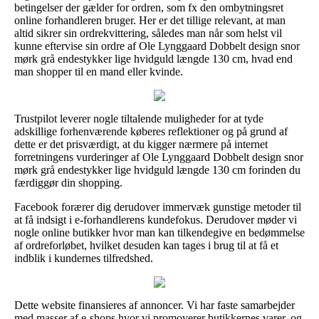
betingelser der gælder for ordren, som fx den ombytningsret
online forhandleren bruger. Her er det tillige relevant, at man
altid sikrer sin ordrekvittering, således man når som helst vil
kunne eftervise sin ordre af Ole Lynggaard Dobbelt design snor
mørk grå endestykker lige hvidguld længde 130 cm, hvad end
man shopper til en mand eller kvinde.
Trustpilot leverer nogle tiltalende muligheder for at tyde
adskillige forhenværende køberes reflektioner og på grund af
dette er det prisværdigt, at du kigger nærmere på internet
forretningens vurderinger af Ole Lynggaard Dobbelt design snor
mørk grå endestykker lige hvidguld længde 130 cm forinden du
færdiggør din shopping.
Facebook forærer dig derudover immervæk gunstige metoder til
at få indsigt i e-forhandlerens kundefokus. Derudover møder vi
nogle online butikker hvor man kan tilkendegive en bedømmelse
af ordreforløbet, hvilket desuden kan tages i brug til at få et
indblik i kundernes tilfredshed.
Dette website finansieres af annoncer. Vi har faste samarbejder
med masser af e-shops hvor vi promoverer butikkernes varer, og