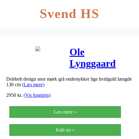
Svend HS
Ole
Lynggaard
Dobbelt design
Dobbelt design snor mørk grå endestykker lige hvidguld længde
snor mørk grå
130 cm
(Læs mere)
endestykker
2950
kr.
(Vis fragtpris)
lige hvidguld
Læs mere »
længde 130 cm
Køb nu »