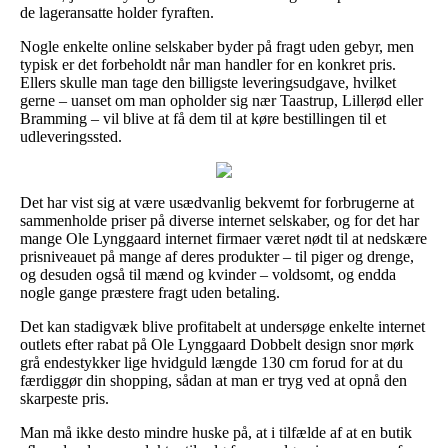
de lageransatte holder fyraften.
Nogle enkelte online selskaber byder på fragt uden gebyr, men
typisk er det forbeholdt når man handler for en konkret pris.
Ellers skulle man tage den billigste leveringsudgave, hvilket
gerne – uanset om man opholder sig nær Taastrup, Lillerød eller
Bramming – vil blive at få dem til at køre bestillingen til et
udleveringssted.
Det har vist sig at være usædvanlig bekvemt for forbrugerne at
sammenholde priser på diverse internet selskaber, og for det har
mange Ole Lynggaard internet firmaer været nødt til at nedskære
prisniveauet på mange af deres produkter – til piger og drenge,
og desuden også til mænd og kvinder – voldsomt, og endda
nogle gange præstere fragt uden betaling.
Det kan stadigvæk blive profitabelt at undersøge enkelte internet
outlets efter rabat på Ole Lynggaard Dobbelt design snor mørk
grå endestykker lige hvidguld længde 130 cm forud for at du
færdiggør din shopping, sådan at man er tryg ved at opnå den
skarpeste pris.
Man må ikke desto mindre huske på, at i tilfælde af at en butik