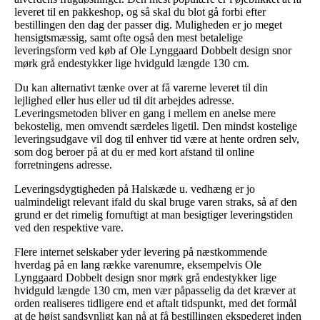
leveret til en pakkeshop, og så skal du blot gå forbi efter
bestillingen den dag der passer dig. Muligheden er jo meget
hensigtsmæssig, samt ofte også den mest betalelige
leveringsform ved køb af Ole Lynggaard Dobbelt design snor
mørk grå endestykker lige hvidguld længde 130 cm.
Du kan alternativt tænke over at få varerne leveret til din
lejlighed eller hus eller ud til dit arbejdes adresse.
Leveringsmetoden bliver en gang i mellem en anelse mere
bekostelig, men omvendt særdeles ligetil. Den mindst kostelige
leveringsudgave vil dog til enhver tid være at hente ordren selv,
som dog beroer på at du er med kort afstand til online
forretningens adresse.
Leveringsdygtigheden på Halskæde u. vedhæng er jo
ualmindeligt relevant ifald du skal bruge varen straks, så af den
grund er det rimelig fornuftigt at man besigtiger leveringstiden
ved den respektive vare.
Flere internet selskaber yder levering på næstkommende
hverdag på en lang række varenumre, eksempelvis Ole
Lynggaard Dobbelt design snor mørk grå endestykker lige
hvidguld længde 130 cm, men vær påpasselig da det kræver at
orden realiseres tidligere end et aftalt tidspunkt, med det formål
at de højst sandsynligt kan nå at få bestillingen ekspederet inden