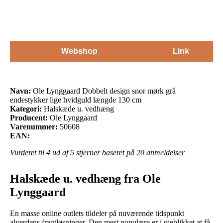
Webshop
Link
Navn:
Ole Lynggaard Dobbelt design snor mørk grå
endestykker lige hvidguld længde 130 cm
Kategori:
Halskæde u. vedhæng
Producent:
Ole Lynggaard
Varenummer:
50608
EAN:
Vurderet til
4
ud af 5 stjerner baseret på
20
anmeldelser
Halskæde u. vedhæng fra Ole
Lynggaard
En masse online outlets tildeler på nuværende tidspunkt
alverdens fragtløsninger. Den mest populære er i øjeblikket at få