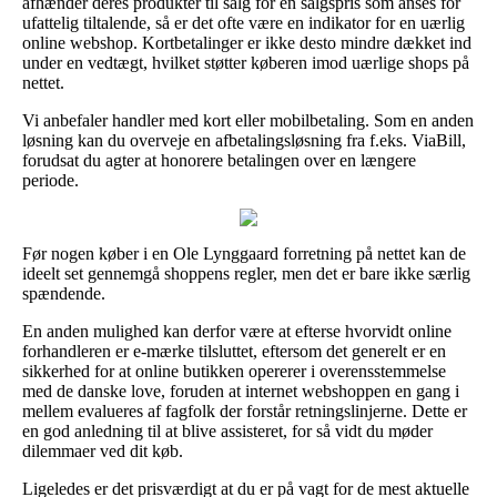
afhænder deres produkter til salg for en salgspris som anses for
ufattelig tiltalende, så er det ofte være en indikator for en uærlig
online webshop. Kortbetalinger er ikke desto mindre dækket ind
under en vedtægt, hvilket støtter køberen imod uærlige shops på
nettet.
Vi anbefaler handler med kort eller mobilbetaling. Som en anden
løsning kan du overveje en afbetalingsløsning fra f.eks. ViaBill,
forudsat du agter at honorere betalingen over en længere
periode.
Før nogen køber i en Ole Lynggaard forretning på nettet kan de
ideelt set gennemgå shoppens regler, men det er bare ikke særlig
spændende.
En anden mulighed kan derfor være at efterse hvorvidt online
forhandleren er e-mærke tilsluttet, eftersom det generelt er en
sikkerhed for at online butikken opererer i overensstemmelse
med de danske love, foruden at internet webshoppen en gang i
mellem evalueres af fagfolk der forstår retningslinjerne. Dette er
en god anledning til at blive assisteret, for så vidt du møder
dilemmaer ved dit køb.
Ligeledes er det prisværdigt at du er på vagt for de mest aktuelle