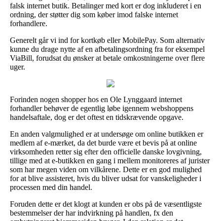
falsk internet butik. Betalinger med kort er dog inkluderet i en
ordning, der støtter dig som køber imod falske internet
forhandlere.
Generelt går vi ind for kortkøb eller MobilePay. Som alternativ
kunne du drage nytte af en afbetalingsordning fra for eksempel
ViaBill, forudsat du ønsker at betale omkostningerne over flere
uger.
Forinden nogen shopper hos en Ole Lynggaard internet
forhandler behøver de egentlig løbe igennem webshoppens
handelsaftale, dog er det oftest en tidskrævende opgave.
En anden valgmulighed er at undersøge om online butikken er
medlem af e-mærket, da det burde være et bevis på at online
virksomheden retter sig efter den officielle danske lovgivning,
tillige med at e-butikken en gang i mellem monitoreres af jurister
som har megen viden om vilkårene. Dette er en god mulighed
for at blive assisteret, hvis du bliver udsat for vanskeligheder i
processen med din handel.
Foruden dette er det klogt at kunden er obs på de væsentligste
bestemmelser der har indvirkning på handlen, fx den