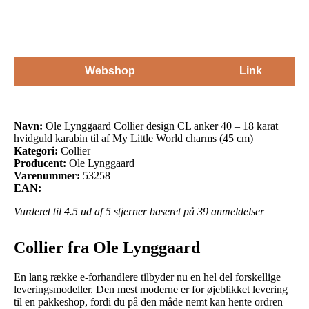
World charms
(45 cm)
Webshop
Link
Navn:
Ole Lynggaard Collier design CL anker 40 – 18 karat
hvidguld karabin til af My Little World charms (45 cm)
Kategori:
Collier
Producent:
Ole Lynggaard
Varenummer:
53258
EAN:
Vurderet til
4.5
ud af 5 stjerner baseret på
39
anmeldelser
Collier fra Ole Lynggaard
En lang række e-forhandlere tilbyder nu en hel del forskellige
leveringsmodeller. Den mest moderne er for øjeblikket levering
til en pakkeshop, fordi du på den måde nemt kan hente ordren