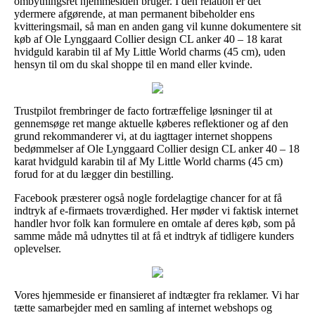
ombytningsret hjemmesiden bruger. I den relation er det
ydermere afgørende, at man permanent bibeholder ens
kvitteringsmail, så man en anden gang vil kunne dokumentere sit
køb af Ole Lynggaard Collier design CL anker 40 – 18 karat
hvidguld karabin til af My Little World charms (45 cm), uden
hensyn til om du skal shoppe til en mand eller kvinde.
Trustpilot frembringer de facto fortræffelige løsninger til at
gennemsøge ret mange aktuelle køberes reflektioner og af den
grund rekommanderer vi, at du iagttager internet shoppens
bedømmelser af Ole Lynggaard Collier design CL anker 40 – 18
karat hvidguld karabin til af My Little World charms (45 cm)
forud for at du lægger din bestilling.
Facebook præsterer også nogle fordelagtige chancer for at få
indtryk af e-firmaets troværdighed. Her møder vi faktisk internet
handler hvor folk kan formulere en omtale af deres køb, som på
samme måde må udnyttes til at få et indtryk af tidligere kunders
oplevelser.
Vores hjemmeside er finansieret af indtægter fra reklamer. Vi har
tætte samarbejder med en samling af internet webshops og