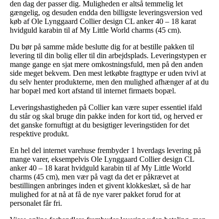
den dag der passer dig. Muligheden er altså temmelig let
gængelig, og desuden endda den billigste leveringsversion ved
køb af Ole Lynggaard Collier design CL anker 40 – 18 karat
hvidguld karabin til af My Little World charms (45 cm).
Du bør på samme måde beslutte dig for at bestille pakken til
levering til din bolig eller til din arbejdsplads. Leveringstypen er
mange gange en sjat mere omkostningsfuld, men på den anden
side meget bekvem. Den mest letkøbte fragttype er uden tvivl at
du selv henter produkterne, men den mulighed afhænger af at du
har bopæl med kort afstand til internet firmaets bopæl.
Leveringshastigheden på Collier kan være super essentiel ifald
du står og skal bruge din pakke inden for kort tid, og herved er
det ganske fornuftigt at du besigtiger leveringstiden for det
respektive produkt.
En hel del internet varehuse frembyder 1 hverdags levering på
mange varer, eksempelvis Ole Lynggaard Collier design CL
anker 40 – 18 karat hvidguld karabin til af My Little World
charms (45 cm), men vær på vagt da det er påkrævet at
bestillingen anbringes inden et givent klokkeslæt, så de har
mulighed for at nå at få de nye varer pakket forud for at
personalet får fri.