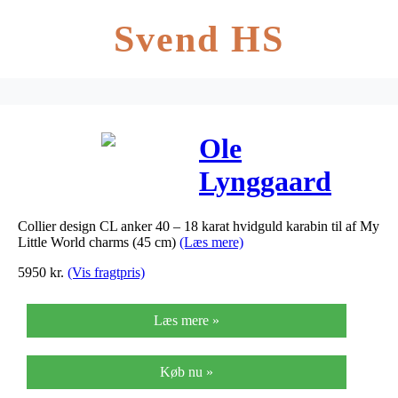
Svend HS
Ole
Lynggaard
Collier design
Collier design CL anker 40 – 18 karat hvidguld karabin til af My
CL anker 40 –
Little World charms (45 cm)
(Læs mere)
18 karat
5950
kr.
(Vis fragtpris)
hvidguld
Læs mere »
karabin til af
My Little
Køb nu »