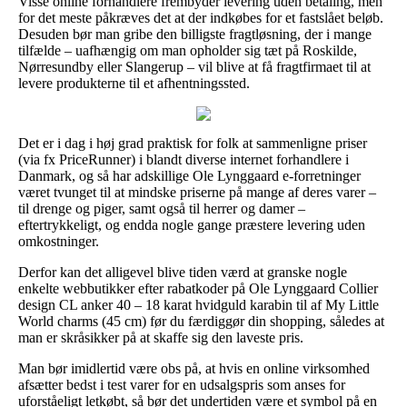
Visse online forhandlere frembyder levering uden betaling, men
for det meste påkræves det at der indkøbes for et fastslået beløb.
Desuden bør man gribe den billigste fragtløsning, der i mange
tilfælde – uafhængig om man opholder sig tæt på Roskilde,
Nørresundby eller Slangerup – vil blive at få fragtfirmaet til at
levere produkterne til et afhentningssted.
Det er i dag i høj grad praktisk for folk at sammenligne priser
(via fx PriceRunner) i blandt diverse internet forhandlere i
Danmark, og så har adskillige Ole Lynggaard e-forretninger
været tvunget til at mindske priserne på mange af deres varer –
til drenge og piger, samt også til herrer og damer –
eftertrykkeligt, og endda nogle gange præstere levering uden
omkostninger.
Derfor kan det alligevel blive tiden værd at granske nogle
enkelte webbutikker efter rabatkoder på Ole Lynggaard Collier
design CL anker 40 – 18 karat hvidguld karabin til af My Little
World charms (45 cm) før du færdiggør din shopping, således at
man er skråsikker på at skaffe sig den laveste pris.
Man bør imidlertid være obs på, at hvis en online virksomhed
afsætter bedst i test varer for en udsalgspris som anses for
uforståeligt letkøbt, så bør det undertiden være et symbol på en