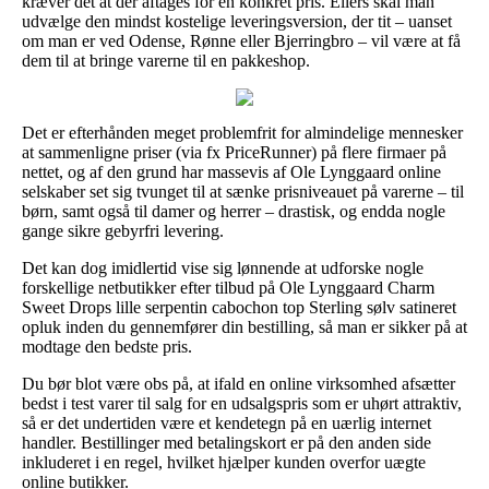
kræver det at der aftages for en konkret pris. Ellers skal man
udvælge den mindst kostelige leveringsversion, der tit – uanset
om man er ved Odense, Rønne eller Bjerringbro – vil være at få
dem til at bringe varerne til en pakkeshop.
Det er efterhånden meget problemfrit for almindelige mennesker
at sammenligne priser (via fx PriceRunner) på flere firmaer på
nettet, og af den grund har massevis af Ole Lynggaard online
selskaber set sig tvunget til at sænke prisniveauet på varerne – til
børn, samt også til damer og herrer – drastisk, og endda nogle
gange sikre gebyrfri levering.
Det kan dog imidlertid vise sig lønnende at udforske nogle
forskellige netbutikker efter tilbud på Ole Lynggaard Charm
Sweet Drops lille serpentin cabochon top Sterling sølv satineret
opluk inden du gennemfører din bestilling, så man er sikker på at
modtage den bedste pris.
Du bør blot være obs på, at ifald en online virksomhed afsætter
bedst i test varer til salg for en udsalgspris som er uhørt attraktiv,
så er det undertiden være et kendetegn på en uærlig internet
handler. Bestillinger med betalingskort er på den anden side
inkluderet i en regel, hvilket hjælper kunden overfor uægte
online butikker.