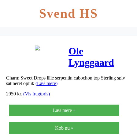
Svend HS
Ole
Lynggaard
Charm Sweet
Charm Sweet Drops lille serpentin cabochon top Sterling sølv
Drops lille
satineret opluk
(Læs mere)
serpentin
2950
kr.
(Vis fragtpris)
cabochon top
Læs mere »
Sterling sølv
satineret
Køb nu »