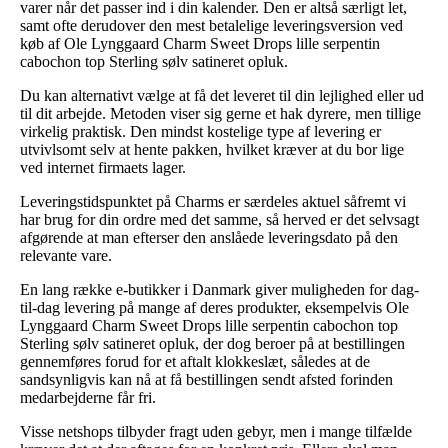
varer når det passer ind i din kalender. Den er altså særligt let,
samt ofte derudover den mest betalelige leveringsversion ved
køb af Ole Lynggaard Charm Sweet Drops lille serpentin
cabochon top Sterling sølv satineret opluk.
Du kan alternativt vælge at få det leveret til din lejlighed eller ud
til dit arbejde. Metoden viser sig gerne et hak dyrere, men tillige
virkelig praktisk. Den mindst kostelige type af levering er
utvivlsomt selv at hente pakken, hvilket kræver at du bor lige
ved internet firmaets lager.
Leveringstidspunktet på Charms er særdeles aktuel såfremt vi
har brug for din ordre med det samme, så herved er det selvsagt
afgørende at man efterser den anslåede leveringsdato på den
relevante vare.
En lang række e-butikker i Danmark giver muligheden for dag-
til-dag levering på mange af deres produkter, eksempelvis Ole
Lynggaard Charm Sweet Drops lille serpentin cabochon top
Sterling sølv satineret opluk, der dog beroer på at bestillingen
gennemføres forud for et aftalt klokkeslæt, således at de
sandsynligvis kan nå at få bestillingen sendt afsted forinden
medarbejderne får fri.
Visse netshops tilbyder fragt uden gebyr, men i mange tilfælde