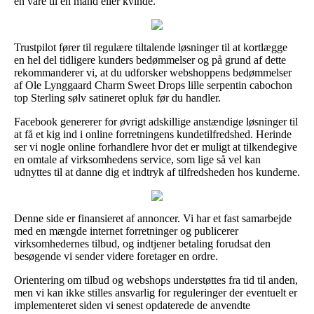
en vare til en mand eller kvinde.
Trustpilot fører til regulære tiltalende løsninger til at kortlægge
en hel del tidligere kunders bedømmelser og på grund af dette
rekommanderer vi, at du udforsker webshoppens bedømmelser
af Ole Lynggaard Charm Sweet Drops lille serpentin cabochon
top Sterling sølv satineret opluk før du handler.
Facebook genererer for øvrigt adskillige anstændige løsninger til
at få et kig ind i online forretningens kundetilfredshed. Herinde
ser vi nogle online forhandlere hvor det er muligt at tilkendegive
en omtale af virksomhedens service, som lige så vel kan
udnyttes til at danne dig et indtryk af tilfredsheden hos kunderne.
Denne side er finansieret af annoncer. Vi har et fast samarbejde
med en mængde internet forretninger og publicerer
virksomhedernes tilbud, og indtjener betaling forudsat den
besøgende vi sender videre foretager en ordre.
Orientering om tilbud og webshops understøttes fra tid til anden,
men vi kan ikke stilles ansvarlig for reguleringer der eventuelt er
implementeret siden vi senest opdaterede de anvendte