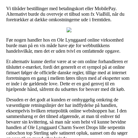
Vi tilråder bestillinger med betalingskort eller MobilePay.
Alternativt burde du overveje et tilbud som fx ViaBill, når du
foretrækker at dække omkostningerne ude i fremtiden.
Før nogen handler hos en Ole Lynggaard online virksomhed
burde man på en vis måde have øje for webbutikkens
handelsvilkår, men det er uden tvivl en omfattende opgave.
Et alternativ kunne derfor være at se om online forhandleren er
tilsluttet e-mærket, fordi det generelt er et sympol på at online
firmaet følger de officielle danske regler, tillige med at internet
forretningen en gang i mellem føres tilsyn med af eksperter som
er inde i de gældende love. Dette er en god genvej til en
hjælpende hånd, såfremt du udsættes for besvær med dit køb.
Desuden er det godt at kunden er omhyggelig omkring de
væsentligste retningslinjer der har indflydelse på handlen,
eksempelvis hvilken returpolitik online webshoppen har. I den
sammenhæng er det tilmed afgørende, at man til enhver tid
bevarer sin kvittering, så man når som helst vil kunne bevidne
handlen af Ole Lynggaard Charm Sweet Drops lille serpentin
cabochon top Sterling sølv satineret opluk, uanset om du søger