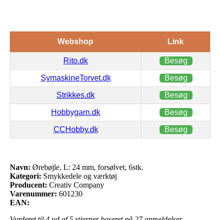
Webshop
Link
Rito.dk
Besøg
SymaskineTorvet.dk
Besøg
Strikkes.dk
Besøg
Hobbygarn.dk
Besøg
CCHobby.dk
Besøg
Navn:
Ørebøjle, L: 24 mm, forsølvet, 6stk.
Kategori:
Smykkedele og værktøj
Producent:
Creativ Company
Varenummer:
601230
EAN:
Vurderet til
4
ud af 5 stjerner baseret på
27
anmeldelser