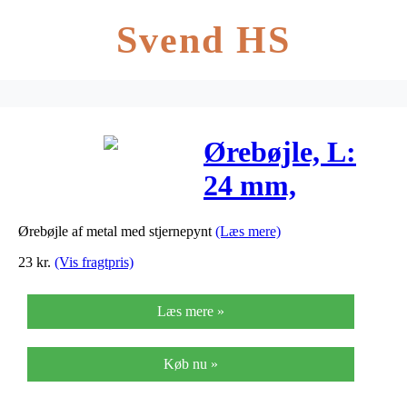
Svend HS
Ørebøjle, L:
24 mm,
forsølvet, 6stk.
Ørebøjle af metal med stjernepynt
(Læs mere)
23
kr.
(Vis fragtpris)
Læs mere »
Køb nu »