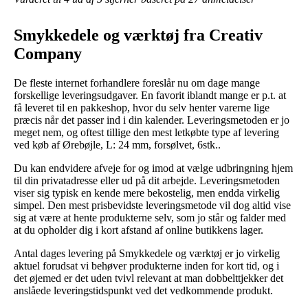
Smykkedele og værktøj fra Creativ
Company
De fleste internet forhandlere foreslår nu om dage mange
forskellige leveringsudgaver. En favorit iblandt mange er p.t. at
få leveret til en pakkeshop, hvor du selv henter varerne lige
præcis når det passer ind i din kalender. Leveringsmetoden er jo
meget nem, og oftest tillige den mest letkøbte type af levering
ved køb af Ørebøjle, L: 24 mm, forsølvet, 6stk..
Du kan endvidere afveje for og imod at vælge udbringning hjem
til din privatadresse eller ud på dit arbejde. Leveringsmetoden
viser sig typisk en kende mere bekostelig, men endda virkelig
simpel. Den mest prisbevidste leveringsmetode vil dog altid vise
sig at være at hente produkterne selv, som jo står og falder med
at du opholder dig i kort afstand af online butikkens lager.
Antal dages levering på Smykkedele og værktøj er jo virkelig
aktuel forudsat vi behøver produkterne inden for kort tid, og i
det øjemed er det uden tvivl relevant at man dobbelttjekker det
anslåede leveringstidspunkt ved det vedkommende produkt.