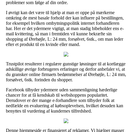
problemer som følge af din ordre.
I øvrigt kan det være til hjælp at man er oppe på mærkerne
omkring de mest basale forhold der kan influere på bestillingen,
for eksempel hvilken ombytningspolitik internet forhandleren
har. Her er det ydermere vigtigt, at man stadig bibeholder ens e-
mail kvittering, så man i fremtiden vil kunne bekræfte sin
shopping af Ørebøjle, L: 24 mm, forsølvet, 6stk., om man leder
efter et produkt til en kvinde eller mand.
Trustpilot resulterer i regulære gunstige løsninger til at kortlægge
adskillige øvrige forbrugeres erfaringer og derfor anbefaler vi, at
du gransker online firmaets bedømmelser af Ørebøjle, L: 24 mm,
forsølvet, 6stk. forinden du shopper.
Facebook tilbyder ydermere uden sammenligning hæderlige
chancer for at få kendskab til webshoppens popularitet.
Derudover er der mange e-forhandlere som tilbyder folk at
nedfælde en evaluering af købsoplevelsen, hvilket desuden kan
benyttes til vurdering af kundernes tilfredshed.
Denne hjemmeside er finansieret af reklamer. Vi hjælper masser