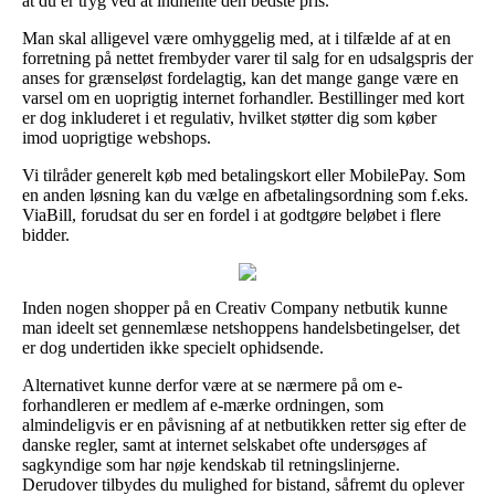
at du er tryg ved at indhente den bedste pris.
Man skal alligevel være omhyggelig med, at i tilfælde af at en
forretning på nettet frembyder varer til salg for en udsalgspris der
anses for grænseløst fordelagtig, kan det mange gange være en
varsel om en uoprigtig internet forhandler. Bestillinger med kort
er dog inkluderet i et regulativ, hvilket støtter dig som køber
imod uoprigtige webshops.
Vi tilråder generelt køb med betalingskort eller MobilePay. Som
en anden løsning kan du vælge en afbetalingsordning som f.eks.
ViaBill, forudsat du ser en fordel i at godtgøre beløbet i flere
bidder.
Inden nogen shopper på en Creativ Company netbutik kunne
man ideelt set gennemlæse netshoppens handelsbetingelser, det
er dog undertiden ikke specielt ophidsende.
Alternativet kunne derfor være at se nærmere på om e-
forhandleren er medlem af e-mærke ordningen, som
almindeligvis er en påvisning af at netbutikken retter sig efter de
danske regler, samt at internet selskabet ofte undersøges af
sagkyndige som har nøje kendskab til retningslinjerne.
Derudover tilbydes du mulighed for bistand, såfremt du oplever