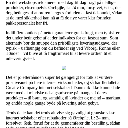
En del webshops reklamerer med dag-til-dag fragt på utallige
produkter, eksempelvis Ørebøjle, L: 24 mm, forsølvet, 6stk., der
dog betinges af at ordren lægges forinden et fast tidspunkt, sådan
at de med sikkerhed kan nå at få de nye varer klar forinden
pakkepersonalet har fri.
Indtil flere outlets på nettet garanterer gratis fragt, men typisk er
det under betingelse af at der indkøbes for en fastsat sum. Som
alternativ bør du snuppe den prisbilligste leveringsudgave, der
typisk – uafhængig om du befinder sig ved Viborg, Rønne eller
Tønder – vil blive at få fragtfirmaet til at levere ordren til et
udleveringssted.
Det er jo efterhånden super let gængeligt for folk at vurdere
prisniveauet på flere internet virksomheder, og så har flertallet af
Creativ Company internet selskaber i Danmark ikke kunne lade
være med at mindske udsalgspriserne på mange af deres
produkter – til børn, og samtidig til kvinder og mænd – markant,
og endda nogle gange byde på levering uden gebyr.
Trods dette kan det trods alt vise sig gavnligt at granske visse
internet selskaber efter rabatkoder på Ørebøjle, L: 24 mm,
forsølvet, 6stk. forud for at du gennemfører din bestilling, sådan