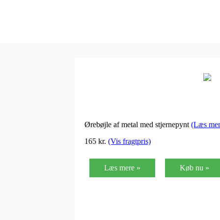
Ørebøjle af metal med stjernepynt
(Læs mer
165
kr.
(Vis fragtpris)
Læs mere »
Køb nu »