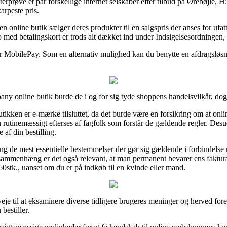
fterprøve et par forskellige internet selskaber efter tilbud på Ørebøjle, 
arpeste pris.
 online butik sælger deres produkter til en salgspris der anses for ufatt
 med betalingskort er trods alt dækket ind under Indsigelsesordningen,
ler MobilePay. Som en alternativ mulighed kan du benytte en afdragsløsn
y online butik burde de i og for sig tyde shoppens handelsvilkår, dog 
ikken er e-mærke tilsluttet, da det burde være en forsikring om at online
n rutinemæssigt efterses af fagfolk som forstår de gældende regler. Des
af din bestilling.
ing de mest essentielle bestemmelser der gør sig gældende i forbindels
ammenhæng er det også relevant, at man permanent bevarer ens faktura
60stk., uanset om du er på indkøb til en kvinde eller mand.
je til at eksaminere diverse tidligere brugeres meninger og herved foresl
bestiller.