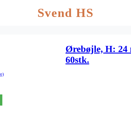
Svend HS
Ørebøjle, H: 24 
60stk.
e)