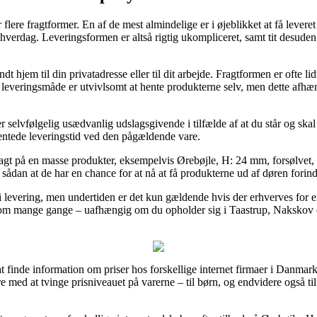
lere fragtformer. En af de mest almindelige er i øjeblikket at få leveret 
 hverdag. Leveringsformen er altså rigtig ukompliceret, samt tit desude
 hjem til din privatadresse eller til dit arbejde. Fragtformen er ofte 
 leveringsmåde er utvivlsomt at hente produkterne selv, men dette afhæn
selvfølgelig usædvanlig udslagsgivende i tilfælde af at du står og skal
rventede leveringstid ved den pågældende vare.
agt på en masse produkter, eksempelvis Ørebøjle, H: 24 mm, forsølvet, 6
sådan at de har en chance for at nå at få produkterne ud af døren forin
ri levering, men undertiden er det kun gældende hvis der erhverves for en
som mange gange – uafhængig om du opholder sig i Taastrup, Nakskov el
 at finde information om priser hos forskellige internet firmaer i Danmar
ed at tvinge prisniveauet på varerne – til børn, og endvidere også til