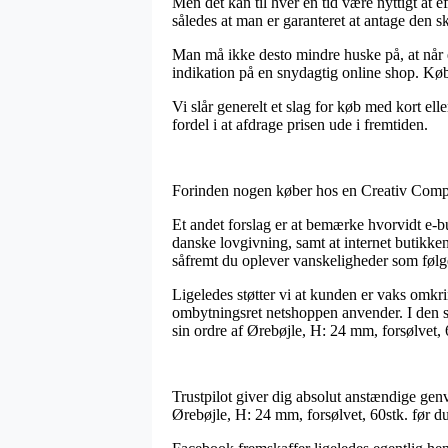
Men det kan til hver en tid være nyttigt at e
således at man er garanteret at antage den sk
Man må ikke desto mindre huske på, at når en
indikation på en snydagtig online shop. Køb
Vi slår generelt et slag for køb med kort el
fordel i at afdrage prisen ude i fremtiden.
Forinden nogen køber hos en Creativ Compan
Et andet forslag er at bemærke hvorvidt e-but
danske lovgivning, samt at internet butikke
såfremt du oplever vanskeligheder som følge 
Ligeledes støtter vi at kunden er vaks omkr
ombytningsret netshoppen anvender. I den s
sin ordre af Ørebøjle, H: 24 mm, forsølvet, 
Trustpilot giver dig absolut anstændige genve
Ørebøjle, H: 24 mm, forsølvet, 60stk. før du 