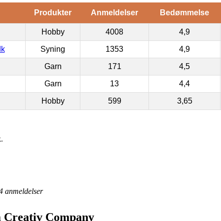
Produkter
Anmeldelser
Bedømmelse
Hobby
4008
4,9
dk
Syning
1353
4,9
Garn
171
4,5
Garn
13
4,4
Hobby
599
3,65
.
4
anmeldelser
a Creativ Company