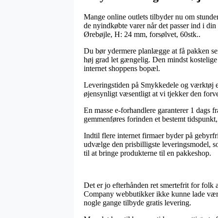
Mange online outlets tilbyder nu om stunder f
de nyindkøbte varer når det passer ind i din
Ørebøjle, H: 24 mm, forsølvet, 60stk..
Du bør ydermere planlægge at få pakken sendt
høj grad let gængelig. Den mindst kostelige
internet shoppens bopæl.
Leveringstiden på Smykkedele og værktøj er 
øjensynligt væsentligt at vi tjekker den fo
En masse e-forhandlere garanterer 1 dags fr
gemmenføres forinden et bestemt tidspunkt, 
Indtil flere internet firmaer byder på gebyrf
udvælge den prisbilligste leveringsmodel, 
til at bringe produkterne til en pakkeshop.
Det er jo efterhånden ret smertefrit for folk
Company webbutikker ikke kunne lade være m
nogle gange tilbyde gratis levering.