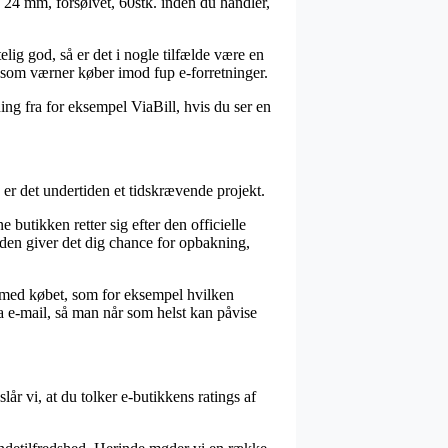
H: 24 mm, forsølvet, 60stk. inden du handler,
elig god, så er det i nogle tilfælde være en
 som værner køber imod fup e-forretninger.
ing fra for eksempel ViaBill, hvis du ser en
er det undertiden et tidskrævende projekt.
 butikken retter sig efter den officielle
uden giver det dig chance for opbakning,
e med købet, som for eksempel hvilken
 e-mail, så man når som helst kan påvise
år vi, at du tolker e-butikkens ratings af