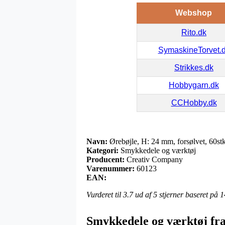
Webshop
Rito.dk
SymaskineTorvet.
Strikkes.dk
Hobbygarn.dk
CCHobby.dk
Navn:
Ørebøjle, H: 24 mm, forsølvet, 60stk
Kategori:
Smykkedele og værktøj
Producent:
Creativ Company
Varenummer:
60123
EAN:
Vurderet til
3.7
ud af 5 stjerner baseret på
1
Smykkedele og værktøj fr