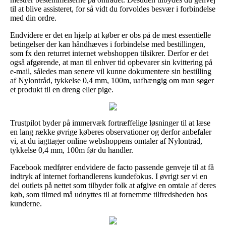
til at blive assisteret, for så vidt du forvoldes besvær i forbindelse
med din ordre.
Endvidere er det en hjælp at køber er obs på de mest essentielle
betingelser der kan håndhæves i forbindelse med bestillingen,
som fx den returret internet webshoppen tilsikrer. Derfor er det
også afgørende, at man til enhver tid opbevarer sin kvittering på
e-mail, således man senere vil kunne dokumentere sin bestilling
af Nylontråd, tykkelse 0,4 mm, 100m, uafhængig om man søger
et produkt til en dreng eller pige.
Trustpilot byder på immervæk fortræffelige løsninger til at læse
en lang række øvrige køberes observationer og derfor anbefaler
vi, at du iagttager online webshoppens omtaler af Nylontråd,
tykkelse 0,4 mm, 100m før du handler.
Facebook medfører endvidere de facto passende genveje til at få
indtryk af internet forhandlerens kundefokus. I øvrigt ser vi en
del outlets på nettet som tilbyder folk at afgive en omtale af deres
køb, som tilmed må udnyttes til at fornemme tilfredsheden hos
kunderne.