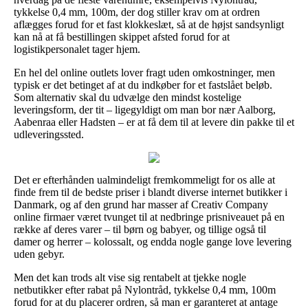
tykkelse 0,4 mm, 100m, der dog stiller krav om at ordren
aflægges forud for et fast klokkeslæt, så at de højst sandsynligt
kan nå at få bestillingen skippet afsted forud for at
logistikpersonalet tager hjem.
En hel del online outlets lover fragt uden omkostninger, men
typisk er det betinget af at du indkøber for et fastslået beløb.
Som alternativ skal du udvælge den mindst kostelige
leveringsform, der tit – ligegyldigt om man bor nær Aalborg,
Aabenraa eller Hadsten – er at få dem til at levere din pakke til et
udleveringssted.
Det er efterhånden ualmindeligt fremkommeligt for os alle at
finde frem til de bedste priser i blandt diverse internet butikker i
Danmark, og af den grund har masser af Creativ Company
online firmaer været tvunget til at nedbringe prisniveauet på en
række af deres varer – til børn og babyer, og tillige også til
damer og herrer – kolossalt, og endda nogle gange love levering
uden gebyr.
Men det kan trods alt vise sig rentabelt at tjekke nogle
netbutikker efter rabat på Nylontråd, tykkelse 0,4 mm, 100m
forud for at du placerer ordren, så man er garanteret at antage