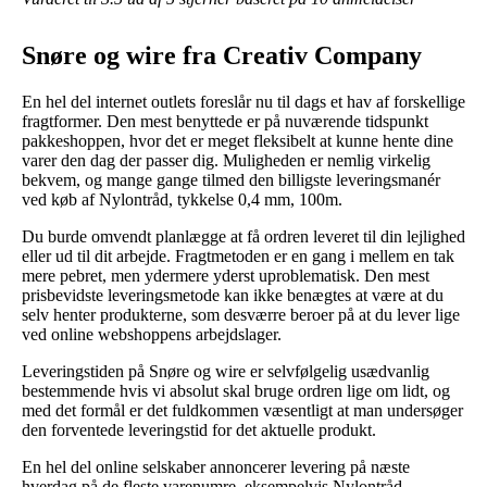
Snøre og wire fra Creativ Company
En hel del internet outlets foreslår nu til dags et hav af forskellige
fragtformer. Den mest benyttede er på nuværende tidspunkt
pakkeshoppen, hvor det er meget fleksibelt at kunne hente dine
varer den dag der passer dig. Muligheden er nemlig virkelig
bekvem, og mange gange tilmed den billigste leveringsmanér
ved køb af Nylontråd, tykkelse 0,4 mm, 100m.
Du burde omvendt planlægge at få ordren leveret til din lejlighed
eller ud til dit arbejde. Fragtmetoden er en gang i mellem en tak
mere pebret, men ydermere yderst uproblematisk. Den mest
prisbevidste leveringsmetode kan ikke benægtes at være at du
selv henter produkterne, som desværre beroer på at du lever lige
ved online webshoppens arbejdslager.
Leveringstiden på Snøre og wire er selvfølgelig usædvanlig
bestemmende hvis vi absolut skal bruge ordren lige om lidt, og
med det formål er det fuldkommen væsentligt at man undersøger
den forventede leveringstid for det aktuelle produkt.
En hel del online selskaber annoncerer levering på næste
hverdag på de fleste varenumre, eksempelvis Nylontråd,