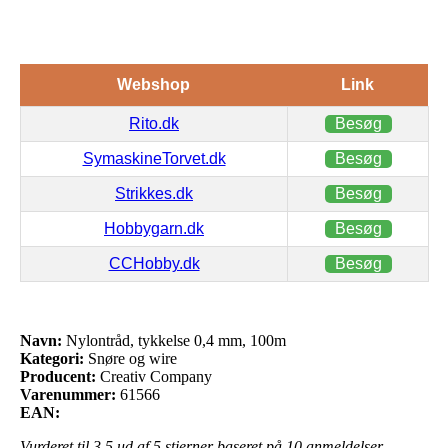
Webshop
Link
Rito.dk
Besøg
SymaskineTorvet.dk
Besøg
Strikkes.dk
Besøg
Hobbygarn.dk
Besøg
CCHobby.dk
Besøg
Navn:
Nylontråd, tykkelse 0,4 mm, 100m
Kategori:
Snøre og wire
Producent:
Creativ Company
Varenummer:
61566
EAN:
Vurderet til
3.5
ud af 5 stjerner baseret på
10
anmeldelser