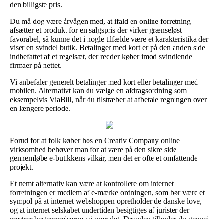
den billigste pris.
Du må dog være årvågen med, at ifald en online forretning
afsætter et produkt for en salgspris der virker grænseløst
favorabel, så kunne det i nogle tilfælde være et karakteristika der
viser en svindel butik. Betalinger med kort er på den anden side
indbefattet af et regelsæt, der redder køber imod svindlende
firmaer på nettet.
Vi anbefaler generelt betalinger med kort eller betalinger med
mobilen. Alternativt kan du vælge en afdragsordning som
eksempelvis ViaBill, når du tilstræber at afbetale regningen over
en længere periode.
Forud for at folk køber hos en Creativ Company online
virksomhed behøver man for at være på den sikre side
gennemløbe e-butikkens vilkår, men det er ofte et omfattende
projekt.
Et nemt alternativ kan være at kontrollere om internet
forretningen er medlem af e-mærke ordningen, som bør være et
sympol på at internet webshoppen opretholder de danske love,
og at internet selskabet undertiden besigtiges af jurister der
mestrer bestemmelserne på området. Desuden tilbydes du genvej