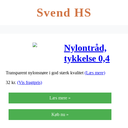
Svend HS
Nylontråd,
tykkelse 0,4
mm, 100m
Transparent nylonsnøre i god stærk kvalitet
(Læs mere)
32
kr.
(Vis fragtpris)
Læs mere »
Køb nu »