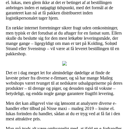
el. lukas, men glem ikke at det er betinget af at bestillingen
anbringes inden et nøjagtigt tidspunkt, med det formål at de
garanteret kan nå at få pakken distribueret inden
logistikpersonalet tager hjem.
En række internet forretninger sikrer fragt uden omkostninger,
men typisk er det forudsat at du aftager for en fastsat sum. Ellers
skulle du beslutte sig for den mest letkøbte leveringsmåde, der
mange gange – ligegyldigt om man er tæt på Kolding, Solrød
Strand eller Svenstrup – vil være at få leveret bestillingen til en
pakkeshop.
Det er i dag meget let for almindelige dødelige at finde de
laveste priser fra diverse e-firmaer, og så har mange Maileg
webshops været tvunget til at nedskære udsalgspriserne på deres
produkter – til drenge og piger, og desuden også til voksne –
betydeligt, og endda nogle gange garantere fragtfri levering.
Men det kan alligevel vise sig lønsomt at analysere diverse e-
handler efter tilbud på Nisse maxi – maileg 2019 – louise el.
lukas forinden du handler, sådan at du er tryg ved at få fat i den
mest attraktive pris.
Man må trods alt være omhyggelig med, at ifald en e-forhandler