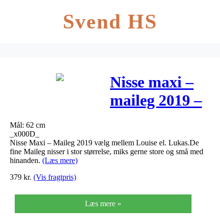
Svend HS
Nisse maxi –
maileg 2019 –
louise el. lukas
Mål: 62 cm
_x000D_
Nisse Maxi – Maileg 2019 vælg mellem Louise el. Lukas.De
fine Maileg nisser i stor størrelse, miks gerne store og små med
hinanden.
(Læs mere)
379
kr.
(Vis fragtpris)
Læs mere »