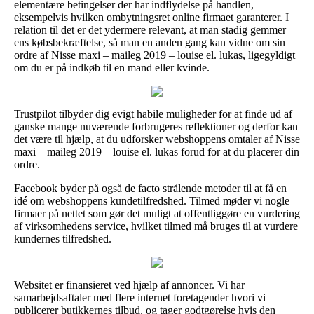
elementære betingelser der har indflydelse på handlen,
eksempelvis hvilken ombytningsret online firmaet garanterer. I
relation til det er det ydermere relevant, at man stadig gemmer
ens købsbekræftelse, så man en anden gang kan vidne om sin
ordre af Nisse maxi – maileg 2019 – louise el. lukas, ligegyldigt
om du er på indkøb til en mand eller kvinde.
Trustpilot tilbyder dig evigt habile muligheder for at finde ud af
ganske mange nuværende forbrugeres reflektioner og derfor kan
det være til hjælp, at du udforsker webshoppens omtaler af Nisse
maxi – maileg 2019 – louise el. lukas forud for at du placerer din
ordre.
Facebook byder på også de facto strålende metoder til at få en
idé om webshoppens kundetilfredshed. Tilmed møder vi nogle
firmaer på nettet som gør det muligt at offentliggøre en vurdering
af virksomhedens service, hvilket tilmed må bruges til at vurdere
kundernes tilfredshed.
Websitet er finansieret ved hjælp af annoncer. Vi har
samarbejdsaftaler med flere internet foretagender hvori vi
publicerer butikkernes tilbud, og tager godtgørelse hvis den