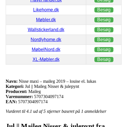
Likehome.dk
Besøg
Møbler.dk
Besøg
Wallstickerland.dk
Besøg
Nordlyhome.dk
Besøg
MøbelNord.dk
Besøg
XL-Møbler.dk
Besøg
Navn:
Nisse maxi – maileg 2019 – louise el. lukas
Kategori:
Jul || Maileg Nisser & julepynt
Producent:
Maileg
Varenummer:
5707304097174
EAN:
5707304097174
Vurderet til
4.1
ud af 5 stjerner baseret på
1
anmeldelser
Jul || Maileg Nisser & julepynt fra