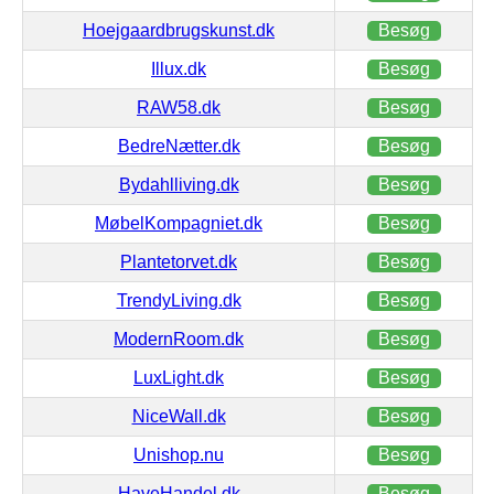
Hoejgaardbrugskunst.dk
Besøg
Illux.dk
Besøg
RAW58.dk
Besøg
BedreNætter.dk
Besøg
Bydahlliving.dk
Besøg
MøbelKompagniet.dk
Besøg
Plantetorvet.dk
Besøg
TrendyLiving.dk
Besøg
ModernRoom.dk
Besøg
LuxLight.dk
Besøg
NiceWall.dk
Besøg
Unishop.nu
Besøg
HaveHandel.dk
Besøg