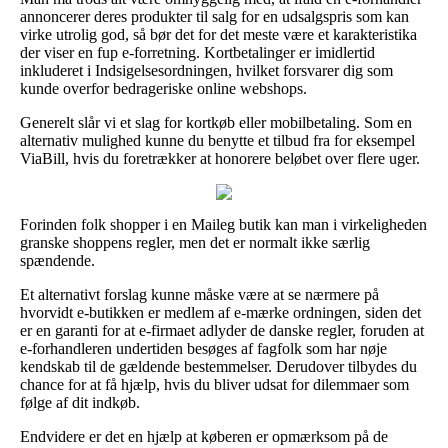
annoncerer deres produkter til salg for en udsalgspris som kan
virke utrolig god, så bør det for det meste være et karakteristika
der viser en fup e-forretning. Kortbetalinger er imidlertid
inkluderet i Indsigelsesordningen, hvilket forsvarer dig som
kunde overfor bedrageriske online webshops.
Generelt slår vi et slag for kortkøb eller mobilbetaling. Som en
alternativ mulighed kunne du benytte et tilbud fra for eksempel
ViaBill, hvis du foretrækker at honorere beløbet over flere uger.
Forinden folk shopper i en Maileg butik kan man i virkeligheden
granske shoppens regler, men det er normalt ikke særlig
spændende.
Et alternativt forslag kunne måske være at se nærmere på
hvorvidt e-butikken er medlem af e-mærke ordningen, siden det
er en garanti for at e-firmaet adlyder de danske regler, foruden at
e-forhandleren undertiden besøges af fagfolk som har nøje
kendskab til de gældende bestemmelser. Derudover tilbydes du
chance for at få hjælp, hvis du bliver udsat for dilemmaer som
følge af dit indkøb.
Endvidere er det en hjælp at køberen er opmærksom på de