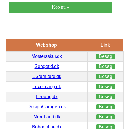
Køb nu »
Webshop
Link
Mostersskur.dk
Besøg
Sengetid.dk
Besøg
ESfurniture.dk
Besøg
LuxoLiving.dk
Besøg
Lepong.dk
Besøg
DesignGaragen.dk
Besøg
MoreLand.dk
Besøg
Boboonline.dk
Besøg