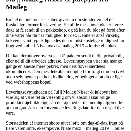
Maileg
En hel del internet selskaber giver nu om stunder en hel del
forskellige former for levering. En af de mest anvendte er i vore
dage at få sendt til en pakkeshop, og så kan du blot gå forbi efter
dine varer når du har mulighed for det. Denne er altså virkelig
bekvem, samt typisk ligeledes den mindst kostelige mulighed for
fragt ved køb af Nisse maxi – maileg 2019 – louise el. lukas.
Du kan derudover overveje at få pakken sendt til din privatbolig
eller ud til dit arbejdes adresse. Leveringstypen viser sig mange
gange en anelse mere pebret, men derudover særdeles
ukompliceret. Den mest letkøbte mulighed for fragt er uden tvivl
at du selv henter pakken, hvilket dog er betinget af at du er lige
ved webshoppens bopæl.
Leveringsdygtigheden på Jul || Maileg Nisser & julepynt kan
vise sig at være ret så væsentlig om vi absolut skal bruge
produktet øjeblikkeligt, så i det øjemed er det nemlig afgørende
at man gransker den forventede leveringsdato for den respektive
vare.
Størstedelen af internet shops giver løfte om dag-til-dag fragt på
flere varenumre, eksempelvis Nisse maxi – maileg 2019 – louise