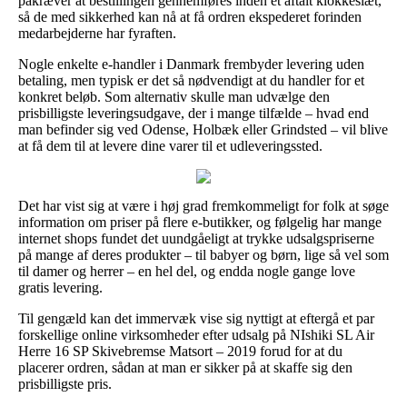
påkræver at bestillingen gennemføres inden et aftalt klokkeslæt,
så de med sikkerhed kan nå at få ordren ekspederet forinden
medarbejderne har fyraften.
Nogle enkelte e-handler i Danmark frembyder levering uden
betaling, men typisk er det så nødvendigt at du handler for et
konkret beløb. Som alternativ skulle man udvælge den
prisbilligste leveringsudgave, der i mange tilfælde – hvad end
man befinder sig ved Odense, Holbæk eller Grindsted – vil blive
at få dem til at levere dine varer til et udleveringssted.
Det har vist sig at være i høj grad fremkommeligt for folk at søge
information om priser på flere e-butikker, og følgelig har mange
internet shops fundet det uundgåeligt at trykke udsalgspriserne
på mange af deres produkter – til babyer og børn, lige så vel som
til damer og herrer – en hel del, og endda nogle gange love
gratis levering.
Til gengæld kan det immervæk vise sig nyttigt at eftergå et par
forskellige online virksomheder efter udsalg på NIshiki SL Air
Herre 16 SP Skivebremse Matsort – 2019 forud for at du
placerer ordren, sådan at man er sikker på at skaffe sig den
prisbilligste pris.