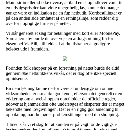
Man bør imidlertid ikke overse, at ifald en shop udlover varer til
en udsalgspris der kan virke ubegribelig lav, kunne det mange
gange være en indikation på en fup netbutik. Kortbestillinger er
på den anden side omfattet af en retningslinje, som redder dig
overfor uoprigtige firmaer på nettet.
Vi slår generelt et slag for betalinger med kort eller MobilePay.
Som alternativ burde du overveje en afdragsordning fra for
eksempel ViaBill, i tilfælde af at du tilstræber at godtgøre
beløbet ude i fremtiden.
Forinden folk shopper på en forretning på nettet burde de altid
gennemløbe netbutikkens vilkår, det er dog ofte ikke specielt
ophidsende.
En nem løsning kunne derfor være at undersøge om online
virksomheden er e-mærke godkendt, eftersom det generelt er en
erklæring om at webshoppen opretholder de officielle regler,
udover at hjemmesiden ofte undersøges af eksperter der er meget
bekendte med lovgivningen. Det er en rigtig god anledning til
opbakning, når du møder problemstillinger med din shopping.
Tilmed slår vi et slag for at kunden er på vagt for de vigtigste
bestemmelser der kan influere på transaktionen, for eksempel