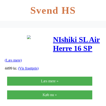
Svend HS
NIshiki SL Air
Herre 16 SP
Skivebremse
(Læs mere)
Matsort –
4499
kr.
(Vis fragtpris)
2019
Læs mere »
Køb nu »