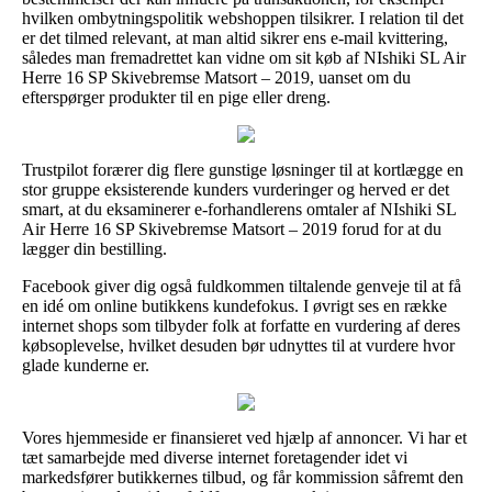
hvilken ombytningspolitik webshoppen tilsikrer. I relation til det
er det tilmed relevant, at man altid sikrer ens e-mail kvittering,
således man fremadrettet kan vidne om sit køb af NIshiki SL Air
Herre 16 SP Skivebremse Matsort – 2019, uanset om du
efterspørger produkter til en pige eller dreng.
Trustpilot forærer dig flere gunstige løsninger til at kortlægge en
stor gruppe eksisterende kunders vurderinger og herved er det
smart, at du eksaminerer e-forhandlerens omtaler af NIshiki SL
Air Herre 16 SP Skivebremse Matsort – 2019 forud for at du
lægger din bestilling.
Facebook giver dig også fuldkommen tiltalende genveje til at få
en idé om online butikkens kundefokus. I øvrigt ses en række
internet shops som tilbyder folk at forfatte en vurdering af deres
købsoplevelse, hvilket desuden bør udnyttes til at vurdere hvor
glade kunderne er.
Vores hjemmeside er finansieret ved hjælp af annoncer. Vi har et
tæt samarbejde med diverse internet foretagender idet vi
markedsfører butikkernes tilbud, og får kommission såfremt den