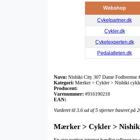
Webshop
Cykelpartner.dk
Cykler.dk
Cykelexperten.dk
Pedalatleten.dk
Navn:
Nishiki City 307 Dame Fodbremse 
Kategori:
Mærker > Cykler > Nishiki cykl
Producent:
Varenummer:
#916190218
EAN:
Vurderet til
3.6
ud af 5 stjerner baseret på
2
Mærker > Cykler > Nishiki
En stor portion internet handler udlover nu