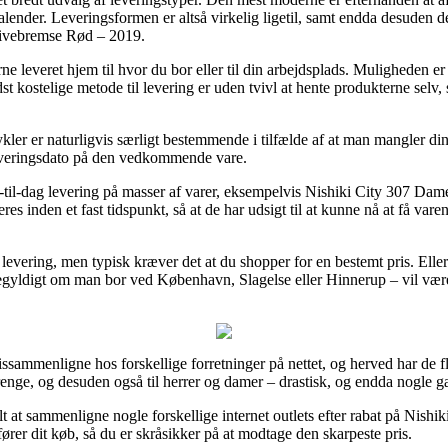
 kalender. Leveringsformen er altså virkelig ligetil, samt endda desuden 
ivebremse Rød – 2019.
ne leveret hjem til hvor du bor eller til din arbejdsplads. Muligheden 
st kostelige metode til levering er uden tvivl at hente produkterne sel
er er naturligvis særligt bestemmende i tilfælde af at man mangler din 
 leveringsdato på den vedkommende vare.
til-dag levering på masser af varer, eksempelvis Nishiki City 307 
res inden et fast tidspunkt, så at de har udsigt til at kunne nå at få var
 levering, men typisk kræver det at du shopper for en bestemt pris. Elle
gyldigt om man bor ved København, Slagelse eller Hinnerup – vil være a
rissammenligne hos forskellige forretninger på nettet, og herved har de fle
renge, og desuden også til herrer og damer – drastisk, og endda nogle g
belt at sammenligne nogle forskellige internet outlets efter rabat på Ni
r dit køb, så du er skråsikker på at modtage den skarpeste pris.