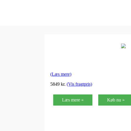
(Læs mere)
5849
kr.
(Vis fragtpris)
Læs mere »
Køb nu »