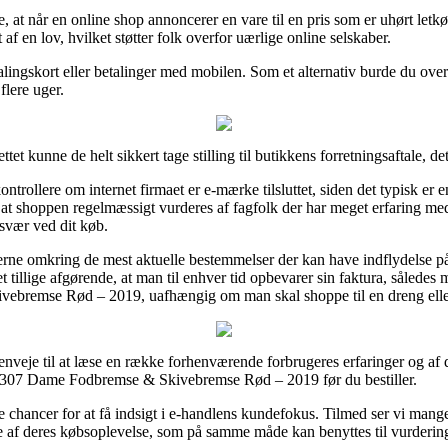
at når en online shop annoncerer en vare til en pris som er uhørt letkøb
f en lov, hvilket støtter folk overfor uærlige online selskaber.
ingskort eller betalinger med mobilen. Som et alternativ burde du overv
flere uger.
ttet kunne de helt sikkert tage stilling til butikkens forretningsaftale, d
rollere om internet firmaet er e-mærke tilsluttet, siden det typisk er e
n at shoppen regelmæssigt vurderes af fagfolk der har meget erfaring m
esvær ved dit køb.
rne omkring de mest aktuelle bestemmelser der kan have indflydelse på
 det tillige afgørende, at man til enhver tid opbevarer sin faktura, såle
ebremse Rød – 2019, uafhængig om man skal shoppe til en dreng elle
veje til at læse en række forhenværende forbrugeres erfaringer og af 
ity 307 Dame Fodbremse & Skivebremse Rød – 2019 før du bestiller.
 chancer for at få indsigt i e-handlens kundefokus. Tilmed ser vi mang
 af deres købsoplevelse, som på samme måde kan benyttes til vurdering