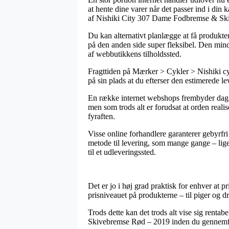
at hente dine varer når det passer ind i din
af Nishiki City 307 Dame Fodbremse & Sk
Du kan alternativt planlægge at få produkter
på den anden side super fleksibel. Den mind
af webbutikkens tilholdssted.
Fragttiden på Mærker > Cykler > Nishiki cykl
på sin plads at du efterser den estimerede
En række internet webshops frembyder dag-
men som trods alt er forudsat at orden realise
fyraften.
Visse online forhandlere garanterer gebyrfri
metode til levering, som mange gange – lige
til et udleveringssted.
Det er jo i høj grad praktisk for enhver at p
prisniveauet på produkterne – til piger og d
Trods dette kan det trods alt vise sig renta
Skivebremse Rød – 2019 inden du gennemføre