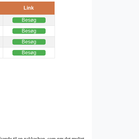
Link
Besøg
Besøg
Besøg
Besøg
afsende til en pakkeshop, som gør det muligt