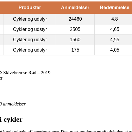
Produkter
Anmeldelser
Bedømmelse
Cykler og udstyr
24460
4,8
Cykler og udstyr
2505
4,65
Cykler og udstyr
1560
4,55
Cykler og udstyr
175
4,05
& Skivebremse Rød – 2019
er
0
anmeldelser
 cykler
 et bredt udvalg af leveringstyper. Den mest moderne er efterhånden at 