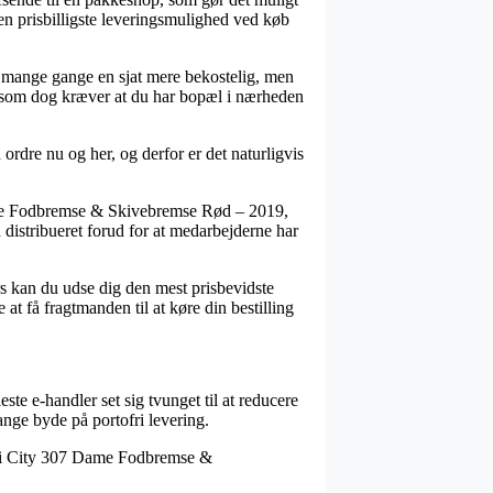
den prisbilligste leveringsmulighed ved køb
er mange gange en sjat mere bekostelig, men
v, som dog kræver at du har bopæl i nærheden
ordre nu og her, og derfor er det naturligvis
Dame Fodbremse & Skivebremse Rød – 2019,
en distribueret forud for at medarbejderne har
rs kan du udse dig den mest prisbevidste
t få fragtmanden til at køre din bestilling
ste e-handler set sig tvunget til at reducere
ange byde på portofri levering.
shiki City 307 Dame Fodbremse &