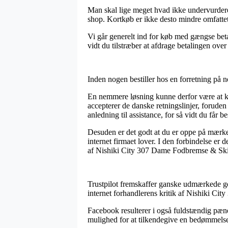
Man skal lige meget hvad ikke undervurdere, 
shop. Kortkøb er ikke desto mindre omfattet a
Vi går generelt ind for køb med gængse betal
vidt du tilstræber at afdrage betalingen over 
Inden nogen bestiller hos en forretning på ne
En nemmere løsning kunne derfor være at kont
accepterer de danske retningslinjer, forude
anledning til assistance, for så vidt du får b
Desuden er det godt at du er oppe på mærke
internet firmaet lover. I den forbindelse er
af Nishiki City 307 Dame Fodbremse & Skiv
Trustpilot fremskaffer ganske udmærkede gen
internet forhandlerens kritik af Nishiki C
Facebook resulterer i også fuldstændig pæne
mulighed for at tilkendegive en bedømmelse