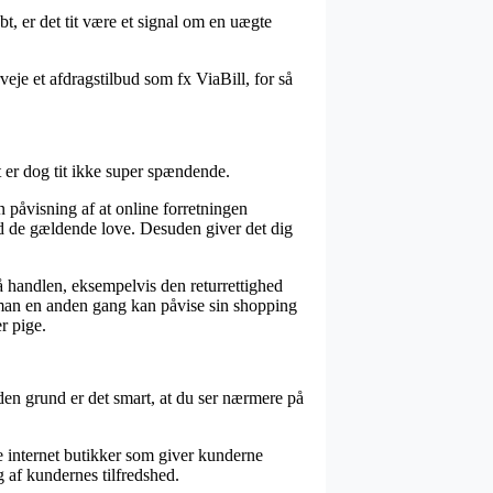
t, er det tit være et signal om en uægte
eje et afdragstilbud som fx ViaBill, for så
et er dog tit ikke super spændende.
n påvisning af at online forretningen
ed de gældende love. Desuden giver det dig
 handlen, eksempelvis den returrettighed
des man en anden gang kan påvise sin shopping
r pige.
den grund er det smart, at du ser nærmere på
e internet butikker som giver kunderne
 af kundernes tilfredshed.