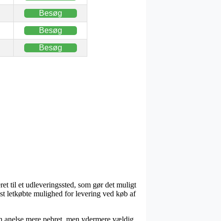
Besøg
Besøg
Besøg
et til et udleveringssted, som gør det muligt
st letkøbte mulighed for levering ved køb af
e en anelse mere pebret, men ydermere vældig