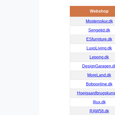
Webshop
Mostersskur.dk
Sengetid.dk
ESfurniture.dk
LuxoLiving.dk
Lepong.dk
DesignGaragen.d
MoreLand.dk
Boboonline.dk
Hoejgaardbrugskuns
Illux.dk
RAW58.dk