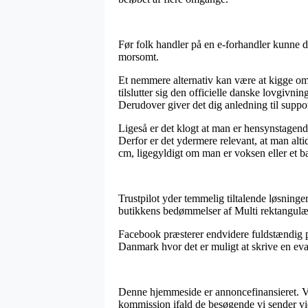
Før folk handler på en e-forhandler kunne d
morsomt.
Et nemmere alternativ kan være at kigge om
tilslutter sig den officielle danske lovgivni
Derudover giver det dig anledning til suppor
Ligeså er det klogt at man er hensynstagende 
Derfor er det ydermere relevant, at man alt
cm, ligegyldigt om man er voksen eller et b
Trustpilot yder temmelig tiltalende løsninger
butikkens bedømmelser af Multi rektangulær
Facebook præsterer endvidere fuldstændig pa
Danmark hvor det er muligt at skrive en eval
Denne hjemmeside er annoncefinansieret. Vi 
kommission ifald de besøgende vi sender vid