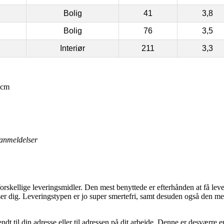
Bolig
41
3,8
Bolig
76
3,5
Interiør
211
3,3
 cm
anmeldelser
orskellige leveringsmidler. Den mest benyttede er efterhånden at få lever
sser dig. Leveringstypen er jo super smertefri, samt desuden også den me
endt til din adresse eller til adressen på dit arbejde. Denne er desværr