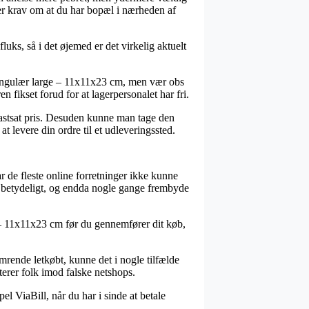
ler krav om at du har bopæl i nærheden af
ks, så i det øjemed er det virkelig aktuelt
ktangulær large – 11x11x23 cm, men vær obs
n fikset forud for at lagerpersonalet har fri.
fastsat pris. Desuden kunne man tage den
t levere din ordre til et udleveringssted.
ar de fleste online forretninger ikke kunne
e – betydeligt, og endda nogle gange frembyde
e – 11x11x23 cm før du gennemfører dit køb,
mrende letkøbt, kunne det i nogle tilfælde
terer folk imod falske netshops.
el ViaBill, når du har i sinde at betale