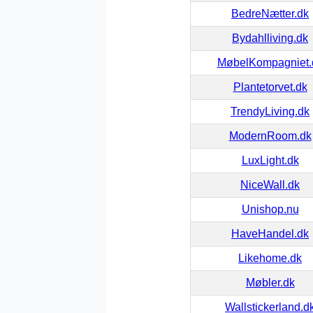
BedreNætter.dk
Bydahlliving.dk
MøbelKompagniet.
Plantetorvet.dk
TrendyLiving.dk
ModernRoom.dk
LuxLight.dk
NiceWall.dk
Unishop.nu
HaveHandel.dk
Likehome.dk
Møbler.dk
Wallstickerland.d