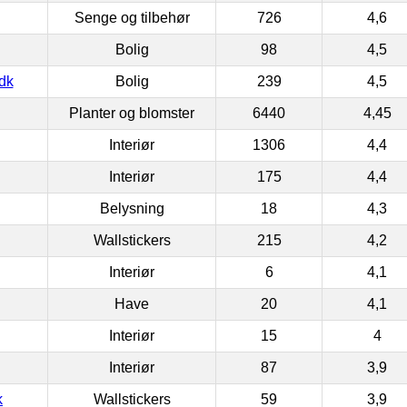
Senge og tilbehør
726
4,6
Bolig
98
4,5
dk
Bolig
239
4,5
Planter og blomster
6440
4,45
Interiør
1306
4,4
Interiør
175
4,4
Belysning
18
4,3
Wallstickers
215
4,2
Interiør
6
4,1
Have
20
4,1
Interiør
15
4
Interiør
87
3,9
k
Wallstickers
59
3,9