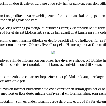
ering vil dog til enhver tid være at du selv henter pakken, som dog stil
i nogle tilfælde være vældig central forudsat man skal bruge pakken flu
o for den pågældende vare.
dag-til-dag levering på mange af butikkens varer, eksempelvis Multi re
d for et givent klokkeslæt, så at de har udsigt til at kunne nå at få ordre
regning, men i mange tilfælde er det forbeholdt når du indkøber for en 
uanset om du er ved Odense, Svendborg eller Hinnerup – er at få dem til a
 enhver at finde information om priser hos diverse e-shops, og følgelig h
ielt deres bedst i test produkter – til børn, og endvidere også til voksn
gt at sammenholde et par netshops efter rabat på Multi rektangulær larg
st attraktive pris.
 hvis en internet virksomhed udlover varer for en udsalgspris der er ha
 med kort er ikke desto mindre omfavnet af en foranstaltning, som assis
bilbetaling. Som en anden løsning burde du bruge et tilbud fra for eksemp