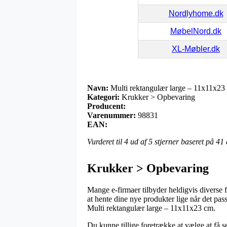
Nordlyhome.dk
MøbelNord.dk
XL-Møbler.dk
Navn:
Multi rektangulær large – 11x11x23
Kategori:
Krukker > Opbevaring
Producent:
Varenummer:
98831
EAN:
Vurderet til
4
ud af 5 stjerner baseret på
41
Krukker > Opbevaring
Mange e-firmaer tilbyder heldigvis diverse f
at hente dine nye produkter lige når det pa
Multi rektangulær large – 11x11x23 cm.
Du kunne tillige foretrække at vælge at få s