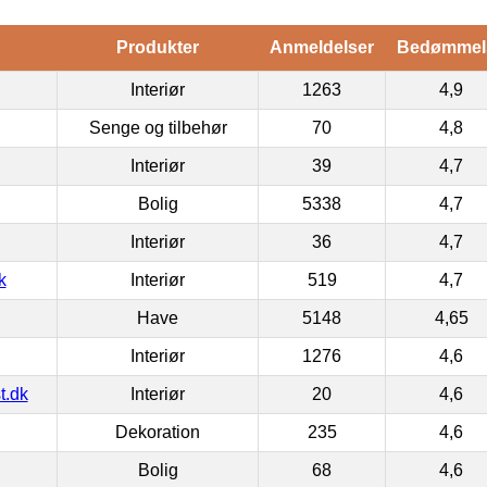
Produkter
Anmeldelser
Bedømmel
Interiør
1263
4,9
Senge og tilbehør
70
4,8
Interiør
39
4,7
Bolig
5338
4,7
Interiør
36
4,7
k
Interiør
519
4,7
Have
5148
4,65
Interiør
1276
4,6
t.dk
Interiør
20
4,6
Dekoration
235
4,6
Bolig
68
4,6