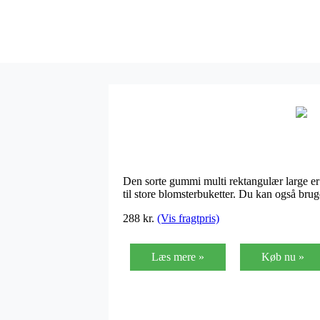
Den sorte gummi multi rektangulær large er 
til store blomsterbuketter. Du kan også bru
288
kr.
(Vis fragtpris)
Læs mere »
Køb nu »