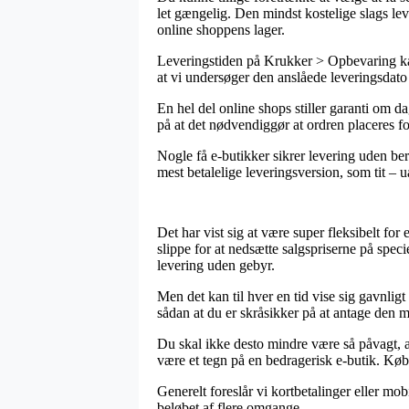
let gængelig. Den mindst kostelige slags lev
online shoppens lager.
Leveringstiden på Krukker > Opbevaring kan 
at vi undersøger den anslåede leveringsdat
En hel del online shops stiller garanti om 
på at det nødvendiggør at ordren placeres foru
Nogle få e-butikker sikrer levering uden be
mest betalelige leveringsversion, som tit – 
Det har vist sig at være super fleksibelt for
slippe for at nedsætte salgspriserne på spec
levering uden gebyr.
Men det kan til hver en tid vise sig gavnli
sådan at du er skråsikker på at antage den me
Du skal ikke desto mindre være så påvagt, at
være et tegn på en bedragerisk e-butik. Køb
Generelt foreslår vi kortbetalinger eller mo
beløbet af flere omgange.