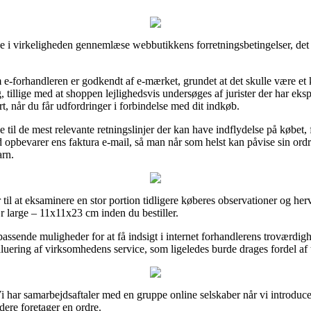
e i virkeligheden gennemlæse webbutikkens forretningsbetingelser, det 
 e-forhandleren er godkendt af e-mærket, grundet at det skulle være et
ng, tillige med at shoppen lejlighedsvis undersøges af jurister der har eks
t, når du får udfordringer i forbindelse med dit indkøb.
til de mest relevante retningslinjer der kan have indflydelse på købet, fx
id opbevarer ens faktura e-mail, så man når som helst kan påvise sin or
arn.
 til at eksaminere en stor portion tidligere køberes observationer og herv
 large – 11x11x23 cm inden du bestiller.
ssende muligheder for at få indsigt i internet forhandlerens troværdigh
uering af virksomhedens service, som ligeledes burde drages fordel af ti
har samarbejdsaftaler med en gruppe online selskaber når vi introducer
ere foretager en ordre.