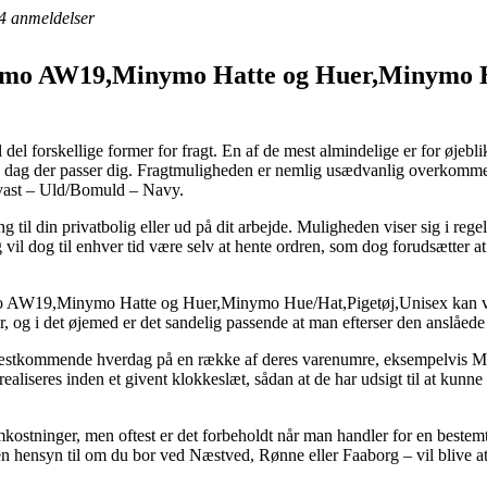
4
anmeldelser
ymo AW19,Minymo Hatte og Huer,Minymo Hu
 del forskellige former for fragt. En af de mest almindelige er for øjeb
en dag der passer dig. Fragtmuligheden er nemlig usædvanlig overkommel
vast – Uld/Bomuld – Navy.
ng til din privatbolig eller ud på dit arbejde. Muligheden viser sig i reg
 vil dog til enhver tid være selv at hente ordren, som dog forudsætter a
 AW19,Minymo Hatte og Huer,Minymo Hue/Hat,Pigetøj,Unisex kan vise 
, og i det øjemed er det sandelig passende at man efterser den anslåede
 næstkommende hverdag på en række af deres varenumre, eksempelvis
ealiseres inden et givent klokkeslæt, sådan at de har udsigt til at kunne 
kostninger, men oftest er det forbeholdt når man handler for en bestem
en hensyn til om du bor ved Næstved, Rønne eller Faaborg – vil blive at f