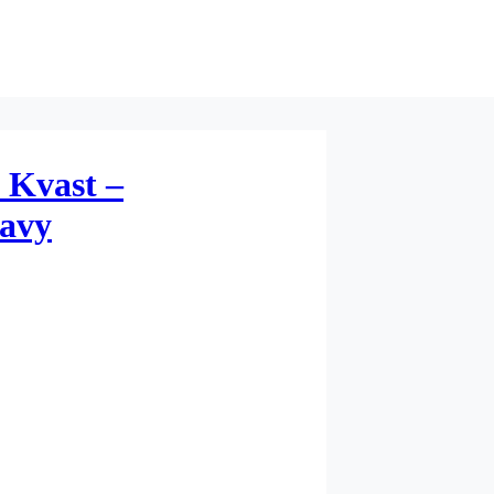
Kvast –
avy