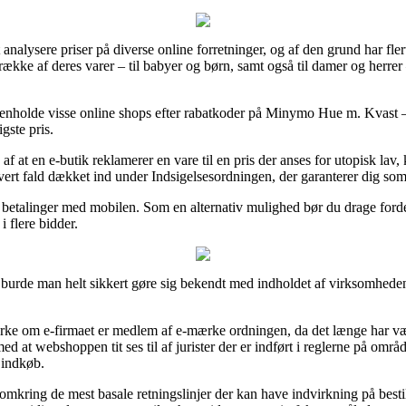
analysere priser på diverse online forretninger, og af den grund har fle
en række af deres varer – til babyer og børn, samt også til damer og herr
nholde visse online shops efter rabatkoder på Minymo Hue m. Kvast 
igste pris.
e af at en e-butik reklamerer en vare til en pris der anses for utopisk l
vert fald dækket ind under Indsigelsesordningen, der garanterer dig som 
 betalinger med mobilen. Som en alternativ mulighed bør du drage fordel 
 flere bidder.
rde man helt sikkert gøre sig bekendt med indholdet af virksomhedens 
rke om e-firmaet er medlem af e-mærke ordningen, da det længe har være
ed at webshoppen tit ses til af jurister der er indført i reglerne på områd
 indkøb.
 omkring de mest basale retningslinjer der kan have indvirkning på bestil