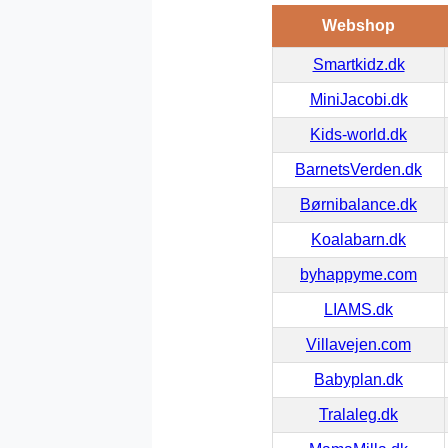
Webshop
Smartkidz.dk
MiniJacobi.dk
Kids-world.dk
BarnetsVerden.dk
Børnibalance.dk
Koalabarn.dk
byhappyme.com
LIAMS.dk
Villavejen.com
Babyplan.dk
Tralaleg.dk