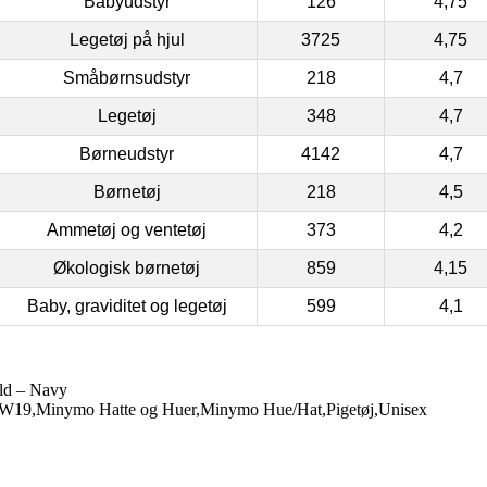
Babyudstyr
126
4,75
Legetøj på hjul
3725
4,75
Småbørnsudstyr
218
4,7
Legetøj
348
4,7
Børneudstyr
4142
4,7
Børnetøj
218
4,5
Ammetøj og ventetøj
373
4,2
Økologisk børnetøj
859
4,15
Baby, graviditet og legetøj
599
4,1
ld – Navy
W19,Minymo Hatte og Huer,Minymo Hue/Hat,Pigetøj,Unisex