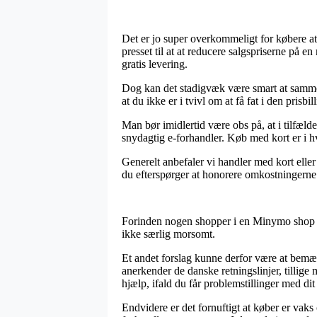
Det er jo super overkommeligt for købere at 
presset til at at reducere salgspriserne på 
gratis levering.
Dog kan det stadigvæk være smart at samme
at du ikke er i tvivl om at få fat i den prisbill
Man bør imidlertid være obs på, at i tilfæld
snydagtig e-forhandler. Køb med kort er i h
Generelt anbefaler vi handler med kort eller
du efterspørger at honorere omkostningerne i
Forinden nogen shopper i en Minymo shop bu
ikke særlig morsomt.
Et andet forslag kunne derfor være at bemæ
anerkender de danske retningslinjer, tillige m
hjælp, ifald du får problemstillinger med dit
Endvidere er det fornuftigt at køber er vaks