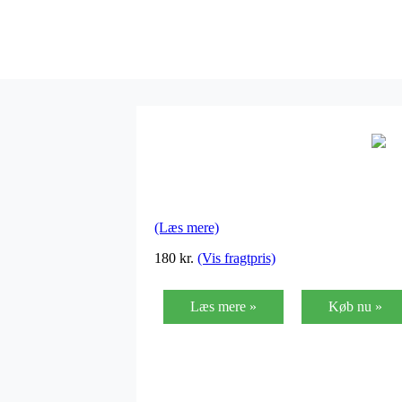
(Læs mere)
180
kr.
(Vis fragtpris)
Læs mere »
Køb nu »