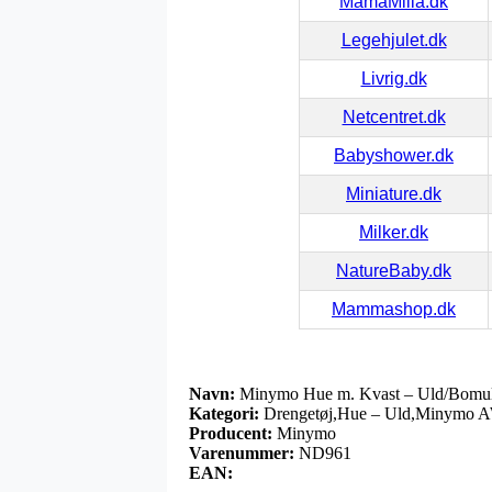
MamaMilla.dk
Legehjulet.dk
Livrig.dk
Netcentret.dk
Babyshower.dk
Miniature.dk
Milker.dk
NatureBaby.dk
Mammashop.dk
Navn:
Minymo Hue m. Kvast – Uld/Bomu
Kategori:
Drengetøj,Hue – Uld,Minymo A
Producent:
Minymo
Varenummer:
ND961
EAN: