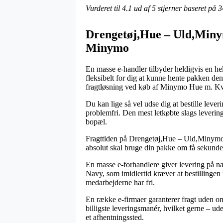
Vurderet til
4.1
ud af 5 stjerner baseret på
3
Drengetøj,Hue – Uld,Min
Minymo
En masse e-handler tilbyder heldigvis en hel
fleksibelt for dig at kunne hente pakken d
fragtløsning ved køb af Minymo Hue m. K
Du kan lige så vel udse dig at bestille leveri
problemfri. Den mest letkøbte slags levering
bopæl.
Fragttiden på Drengetøj,Hue – Uld,Minymo
absolut skal bruge din pakke om få sekunder
En masse e-forhandlere giver levering på
Navy, som imidlertid kræver at bestillingen r
medarbejderne har fri.
En række e-firmaer garanterer fragt uden om
billigste leveringsmanér, hvilket gerne – ud
et afhentningssted.