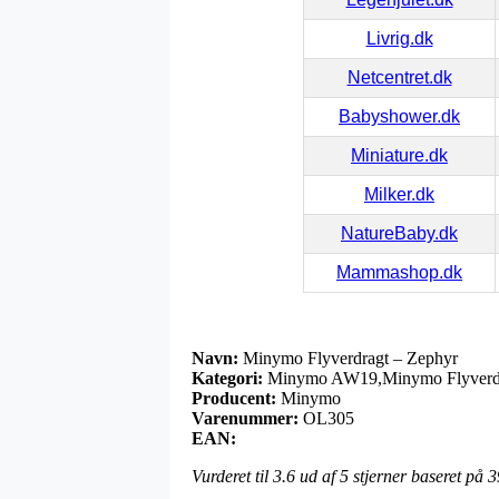
Livrig.dk
Netcentret.dk
Babyshower.dk
Miniature.dk
Milker.dk
NatureBaby.dk
Mammashop.dk
Navn:
Minymo Flyverdragt – Zephyr
Kategori:
Minymo AW19,Minymo Flyverdra
Producent:
Minymo
Varenummer:
OL305
EAN:
Vurderet til
3.6
ud af 5 stjerner baseret på
3