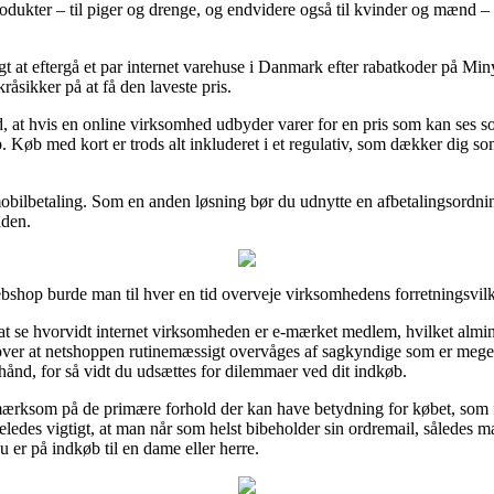
rodukter – til piger og drenge, og endvidere også til kvinder og mænd –
igt at eftergå et par internet varehuse i Danmark efter rabatkoder på M
råsikker på at få den laveste pris.
at hvis en online virksomhed udbyder varer for en pris som kan ses so
. Køb med kort er trods alt inkluderet i et regulativ, som dækker dig s
 mobilbetaling. Som en anden løsning bør du udnytte en afbetalingsordning
iden.
shop burde man til hver en tid overveje virksomhedens forretningsvilk
 se hvorvidt internet virksomheden er e-mærket medlem, hvilket alminde
udover at netshoppen rutinemæssigt overvåges af sagkyndige som er meg
ånd, for så vidt du udsættes for dilemmaer ved dit indkøb.
mærksom på de primære forhold der kan have betydning for købet, som 
geledes vigtigt, at man når som helst bibeholder sin ordremail, således ma
er på indkøb til en dame eller herre.