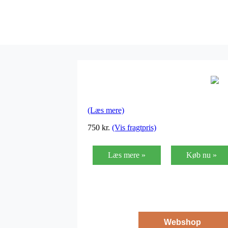
(Læs mere)
750
kr.
(Vis fragtpris)
Læs mere »
Køb nu »
Webshop