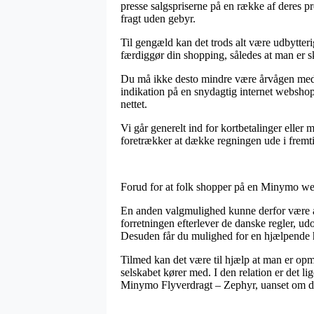
presse salgspriserne på en række af deres p
fragt uden gebyr.
Til gengæld kan det trods alt være udbytter
færdiggør din shopping, således at man er sk
Du må ikke desto mindre være årvågen med, 
indikation på en snydagtig internet webshop
nettet.
Vi går generelt ind for kortbetalinger eller
foretrækker at dække regningen ude i fremt
Forud for at folk shopper på en Minymo web
En anden valgmulighed kunne derfor være at
forretningen efterlever de danske regler, 
Desuden får du mulighed for en hjælpende h
Tilmed kan det være til hjælp at man er op
selskabet kører med. I den relation er det li
Minymo Flyverdragt – Zephyr, uanset om du 