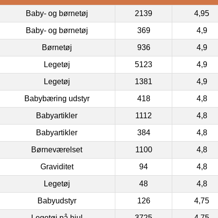
Baby- og børnetøj
2139
4,95
Baby- og børnetøj
369
4,9
Børnetøj
936
4,9
Legetøj
5123
4,9
Legetøj
1381
4,9
Babybæring udstyr
418
4,8
Babyartikler
1112
4,8
Babyartikler
384
4,8
Børneværelset
1100
4,8
Graviditet
94
4,8
Legetøj
48
4,8
Babyudstyr
126
4,75
Legetøj på hjul
3725
4,75