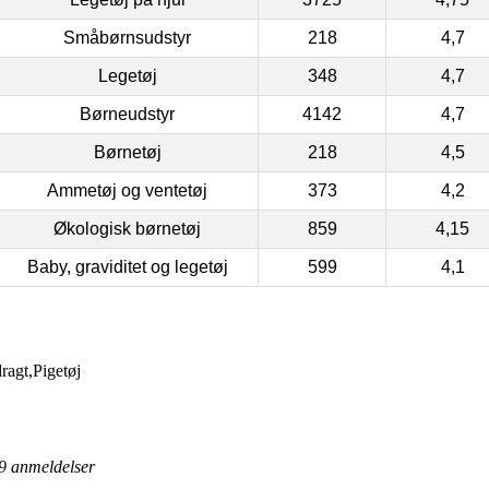
Småbørnsudstyr
218
4,7
Legetøj
348
4,7
Børneudstyr
4142
4,7
Børnetøj
218
4,5
Ammetøj og ventetøj
373
4,2
Økologisk børnetøj
859
4,15
Baby, graviditet og legetøj
599
4,1
gt,Pigetøj
9
anmeldelser