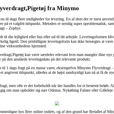
erdragt,Pigetøj fra Minymo
u til dags flere muligheder for levering. En af dem der er mest anvendt 
er på et valgfrit tidspunkt. Metoden er nemlig super uproblematisk, sam
agt – Zephyr.
 til din lejlighed eller hus eller ud til dit arbejde. Leveringsformen bli
elig ligetil. Den prisbilligste leveringsform kan ikke benægtes at vær
online virksomhedens hjemsted.
agt,Pigetøj kan være særdeles relevant hvis man mangler dine nye pro
e på den anslåede leveringsdato på det relevante produkt.
gt til 1 dags fragt på en masse varer, eksempelvis Minymo Flyverdragt
 angivent tidspunkt, således at de højst sandsynligt kan nå at få de n
fragt, men ofte er det forbeholdt når der handles for et bestemt beløb. Al
ig om man opholder sig nær Odense, Nykøbing Falster eller Gilleleje – v
ssammenligne hos flere online outlets, og af den grund har flertallet af Mi