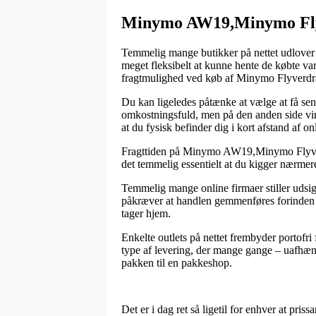
Minymo AW19,Minymo Flyv
Temmelig mange butikker på nettet udlover n
meget fleksibelt at kunne hente de købte var
fragtmulighed ved køb af Minymo Flyverdr
Du kan ligeledes påtænke at vælge at få sendt
omkostningsfuld, men på den anden side virk
at du fysisk befinder dig i kort afstand af 
Fragttiden på Minymo AW19,Minymo Flyverdr
det temmelig essentielt at du kigger nærmer
Temmelig mange online firmaer stiller udsi
påkræver at handlen gemmenføres forinden et
tager hjem.
Enkelte outlets på nettet frembyder portofri 
type af levering, der mange gange – uafhæng
pakken til en pakkeshop.
Det er i dag ret så ligetil for enhver at pri