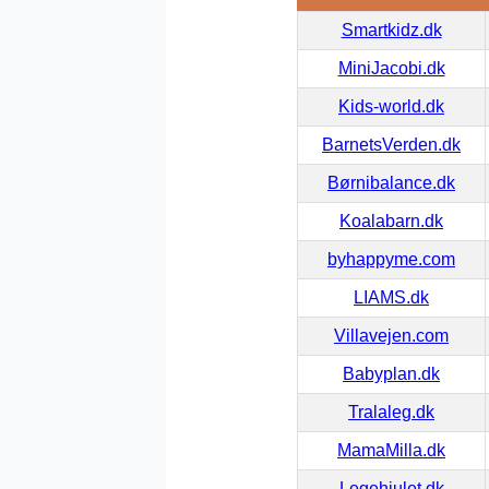
Smartkidz.dk
MiniJacobi.dk
Kids-world.dk
BarnetsVerden.dk
Børnibalance.dk
Koalabarn.dk
byhappyme.com
LIAMS.dk
Villavejen.com
Babyplan.dk
Tralaleg.dk
MamaMilla.dk
Legehjulet.dk