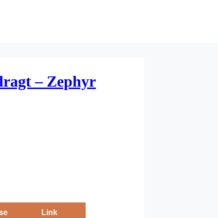
ragt – Zephyr
se
Link