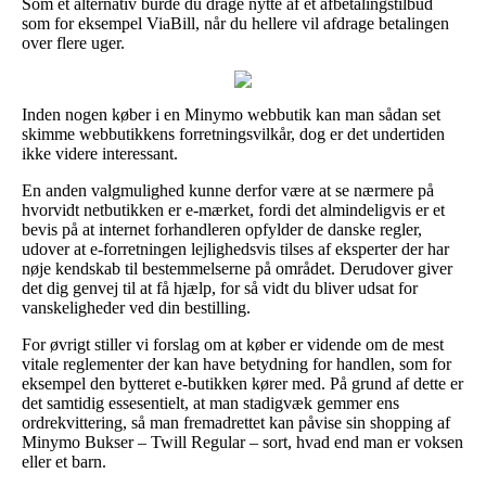
Som et alternativ burde du drage nytte af et afbetalingstilbud
som for eksempel ViaBill, når du hellere vil afdrage betalingen
over flere uger.
Inden nogen køber i en Minymo webbutik kan man sådan set
skimme webbutikkens forretningsvilkår, dog er det undertiden
ikke videre interessant.
En anden valgmulighed kunne derfor være at se nærmere på
hvorvidt netbutikken er e-mærket, fordi det almindeligvis er et
bevis på at internet forhandleren opfylder de danske regler,
udover at e-forretningen lejlighedsvis tilses af eksperter der har
nøje kendskab til bestemmelserne på området. Derudover giver
det dig genvej til at få hjælp, for så vidt du bliver udsat for
vanskeligheder ved din bestilling.
For øvrigt stiller vi forslag om at køber er vidende om de mest
vitale reglementer der kan have betydning for handlen, som for
eksempel den bytteret e-butikken kører med. På grund af dette er
det samtidig essesentielt, at man stadigvæk gemmer ens
ordrekvittering, så man fremadrettet kan påvise sin shopping af
Minymo Bukser – Twill Regular – sort, hvad end man er voksen
eller et barn.