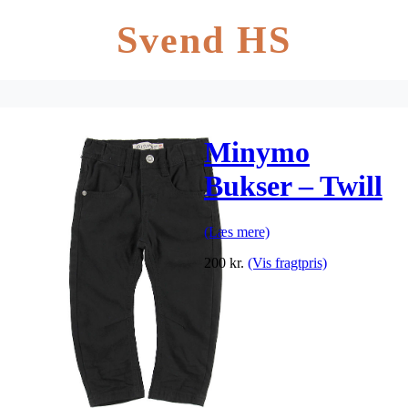
Svend HS
Minymo
Bukser – Twill
Regular – sort
(Læs mere)
200
kr.
(Vis fragtpris)