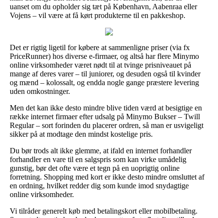
uanset om du opholder sig tæt på København, Aabenraa eller
Vojens – vil være at få kørt produkterne til en pakkeshop.
Det er rigtig ligetil for købere at sammenligne priser (via fx
PriceRunner) hos diverse e-firmaer, og altså har flere Minymo
online virksomheder været nødt til at tvinge prisniveauet på
mange af deres varer – til juniorer, og desuden også til kvinder
og mænd – kolossalt, og endda nogle gange præstere levering
uden omkostninger.
Men det kan ikke desto mindre blive tiden værd at besigtige en
række internet firmaer efter udsalg på Minymo Bukser – Twill
Regular – sort forinden du placerer ordren, så man er usvigeligt
sikker på at modtage den mindst kostelige pris.
Du bør trods alt ikke glemme, at ifald en internet forhandler
forhandler en vare til en salgspris som kan virke umådelig
gunstig, bør det ofte være et tegn på en uoprigtig online
forretning. Shopping med kort er ikke desto mindre omsluttet af
en ordning, hvilket redder dig som kunde imod snydagtige
online virksomheder.
Vi tilråder generelt køb med betalingskort eller mobilbetaling.