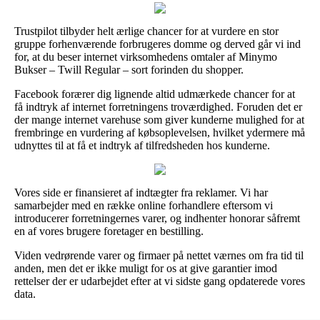
Trustpilot tilbyder helt ærlige chancer for at vurdere en stor
gruppe forhenværende forbrugeres domme og derved går vi ind
for, at du beser internet virksomhedens omtaler af Minymo
Bukser – Twill Regular – sort forinden du shopper.
Facebook forærer dig lignende altid udmærkede chancer for at
få indtryk af internet forretningens troværdighed. Foruden det er
der mange internet varehuse som giver kunderne mulighed for at
frembringe en vurdering af købsoplevelsen, hvilket ydermere må
udnyttes til at få et indtryk af tilfredsheden hos kunderne.
Vores side er finansieret af indtægter fra reklamer. Vi har
samarbejder med en række online forhandlere eftersom vi
introducerer forretningernes varer, og indhenter honorar såfremt
en af vores brugere foretager en bestilling.
Viden vedrørende varer og firmaer på nettet værnes om fra tid til
anden, men det er ikke muligt for os at give garantier imod
rettelser der er udarbejdet efter at vi sidste gang opdaterede vores
data.