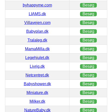
byhappyme.com
Besøg
LIAMS.dk
Besøg
Villavejen.com
Besøg
Babyplan.dk
Besøg
Tralaleg.dk
Besøg
MamaMilla.dk
Besøg
Legehjulet.dk
Besøg
Livrig.dk
Besøg
Netcentret.dk
Besøg
Babyshower.dk
Besøg
Miniature.dk
Besøg
Milker.dk
Besøg
NatureBaby.dk
Besøg