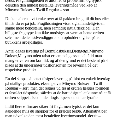
bedst. Fragtmuligheden er altså ret så problemfri, og typisk
desuden den mindst kostelige leveringsmåde ved køb af
Minymo Bukser – Twill Regular – sort.
Du kan alternativt tænke over at få pakken bragt til dit hus eller
til når du er på job. Fragtløsningen viser sig almindeligvis en
smule mere bekostelig, men samtidig rigtig fleksibel. Den
billigste fragttype kan ikke modsiges at være at hente ordren
selv, men dette nødvendiggør at du opholder dig tæt på e-
butikkens arbejdslager.
Antal dages levering på Bomuldsbukser,Drengetøj,Minymo
Bukser,Minymo uden rabat er temmelig essentiel ifald man
mangler varen om kort tid, og af den grund er det bestemt på sin
plads at du undersøger tidshorisonten for levering på det
respektive produkt.
En del shops på nettet tilsiger levering på blot en enkelt hverdag
på utallige produkter, eksempelvis Minymo Bukser – Twill
Regular – sort, men det regnes ud fra at ordren lægges forinden
et fastslået tidspunkt, således at de har udsigt til at kunne nå at få
ordren skippet afsted inden logistikpersonalet har fyraften.
Indtil flere e-firmaer sikrer fri fragt, men typisk er det kun
gældende hvis du shopper for et præcist beløb. Alternativt bør
man udvælge den mest betalelige leveringsmodel, der tit –