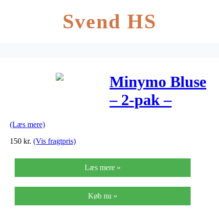
Svend HS
Minymo Bluse
– 2-pak –
Sort/Gråmelere
(Læs mere)
150
kr.
(Vis fragtpris)
Læs mere »
Køb nu »