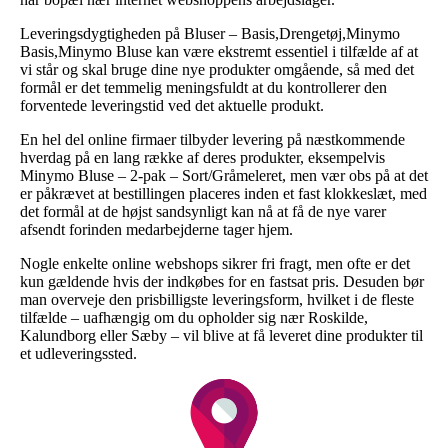
Leveringsdygtigheden på Bluser – Basis,Drengetøj,Minymo
Basis,Minymo Bluse kan være ekstremt essentiel i tilfælde af at
vi står og skal bruge dine nye produkter omgående, så med det
formål er det temmelig meningsfuldt at du kontrollerer den
forventede leveringstid ved det aktuelle produkt.
En hel del online firmaer tilbyder levering på næstkommende
hverdag på en lang række af deres produkter, eksempelvis
Minymo Bluse – 2-pak – Sort/Gråmeleret, men vær obs på at det
er påkrævet at bestillingen placeres inden et fast klokkeslæt, med
det formål at de højst sandsynligt kan nå at få de nye varer
afsendt forinden medarbejderne tager hjem.
Nogle enkelte online webshops sikrer fri fragt, men ofte er det
kun gældende hvis der indkøbes for en fastsat pris. Desuden bør
man overveje den prisbilligste leveringsform, hvilket i de fleste
tilfælde – uafhængig om du opholder sig nær Roskilde,
Kalundborg eller Sæby – vil blive at få leveret dine produkter til
et udleveringssted.