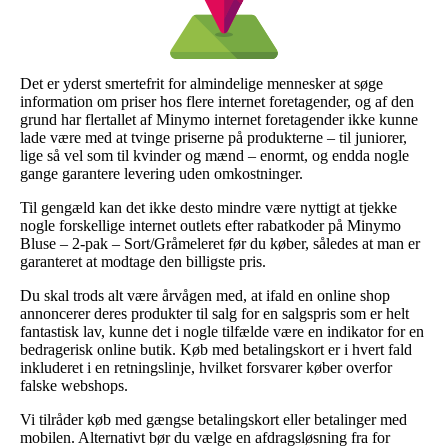
Det er yderst smertefrit for almindelige mennesker at søge
information om priser hos flere internet foretagender, og af den
grund har flertallet af Minymo internet foretagender ikke kunne
lade være med at tvinge priserne på produkterne – til juniorer,
lige så vel som til kvinder og mænd – enormt, og endda nogle
gange garantere levering uden omkostninger.
Til gengæld kan det ikke desto mindre være nyttigt at tjekke
nogle forskellige internet outlets efter rabatkoder på Minymo
Bluse – 2-pak – Sort/Gråmeleret før du køber, således at man er
garanteret at modtage den billigste pris.
Du skal trods alt være årvågen med, at ifald en online shop
annoncerer deres produkter til salg for en salgspris som er helt
fantastisk lav, kunne det i nogle tilfælde være en indikator for en
bedragerisk online butik. Køb med betalingskort er i hvert fald
inkluderet i en retningslinje, hvilket forsvarer køber overfor
falske webshops.
Vi tilråder køb med gængse betalingskort eller betalinger med
mobilen. Alternativt bør du vælge en afdragsløsning fra for