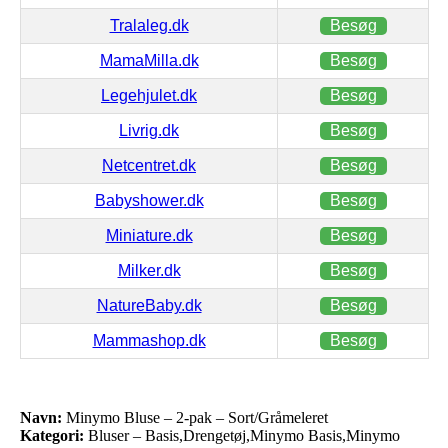
Tralaleg.dk
Besøg
MamaMilla.dk
Besøg
Legehjulet.dk
Besøg
Livrig.dk
Besøg
Netcentret.dk
Besøg
Babyshower.dk
Besøg
Miniature.dk
Besøg
Milker.dk
Besøg
NatureBaby.dk
Besøg
Mammashop.dk
Besøg
Navn:
Minymo Bluse – 2-pak – Sort/Gråmeleret
Kategori:
Bluser – Basis,Drengetøj,Minymo Basis,Minymo