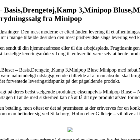
– Basis,Drengetøj,Kamp 3,Minipop Bluse,M
rydningssalg fra Minipop
agtløsninger. Den mest moderne er efterhånden levering til et afhentnings
et, samt i mange tilfælde desuden den mest prisbevidste slags levering v
endt til din hjemmeadresse eller til din arbejdsplads. Fragtløsningen 
kostelige leveringsmåde vil dog til enhver tid være selv at hente produ
,Bluser – Basis,Drengetøj,Kamp 3,Minipop Bluse,Minipop med rabat
ære ualmindeligt udslagsgivende i tilfælde af at man absolut skal bruge 
det forventede leveringstidspunkt på det pågældende produkt.
s fragt på deres bedst sælgende produkter, eksempelvis Minipop Bluse – 
stagen til at de med sikkerhed kan nå at få dit nye produkt afsted forind
en betaling, men oftest er det så præmissen at der erhverves for en ko
om man befinder sig ved Silkeborg, Hobro eller Gilleleje – vil blive at få 
dødelige at analysere priser på diverse online shops, og for det har mas