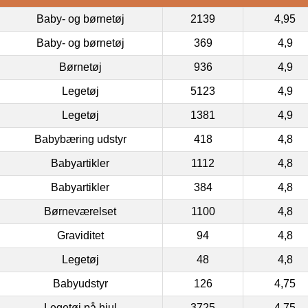
Baby- og børnetøj
2139
4,95
Baby- og børnetøj
369
4,9
Børnetøj
936
4,9
Legetøj
5123
4,9
Legetøj
1381
4,9
Babybæring udstyr
418
4,8
Babyartikler
1112
4,8
Babyartikler
384
4,8
Børneværelset
1100
4,8
Graviditet
94
4,8
Legetøj
48
4,8
Babyudstyr
126
4,75
Legetøj på hjul
3725
4,75