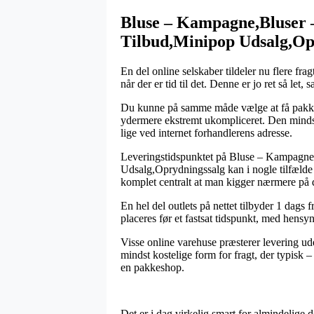
Bluse – Kampagne,Bluser 
Tilbud,Minipop Udsalg,Op
En del online selskaber tildeler nu flere fr
når der er tid til det. Denne er jo ret så l
Du kunne på samme måde vælge at få pakken s
ydermere ekstremt ukompliceret. Den mindst 
lige ved internet forhandlerens adresse.
Leveringstidspunktet på Bluse – Kampagne
Udsalg,Oprydningssalg kan i nogle tilfælde v
komplet centralt at man kigger nærmere på 
En hel del outlets på nettet tilbyder 1 dag
placeres før et fastsat tidspunkt, med hensyn
Visse online varehuse præsterer levering ud
mindst kostelige form for fragt, der typisk – 
en pakkeshop.
Det er i dag virkelig smart for almindelige 