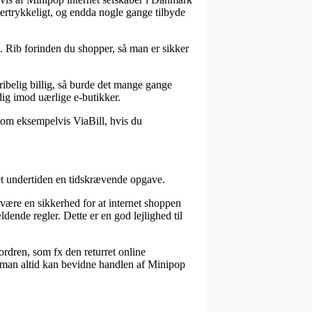
tertrykkeligt, og endda nogle gange tilbyde
 Rib forinden du shopper, så man er sikker
ribelig billig, så burde det mange gange
dig imod uærlige e-butikker.
 som eksempelvis ViaBill, hvis du
et undertiden en tidskrævende opgave.
være en sikkerhed for at internet shoppen
dende regler. Dette er en god lejlighed til
rdren, som fx den returret online
des man altid kan bevidne handlen af Minipop