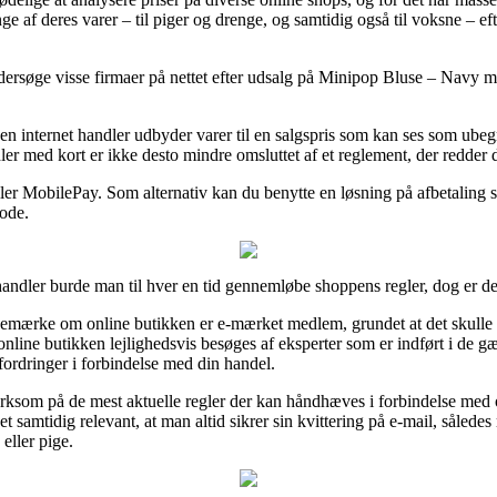
ge af deres varer – til piger og drenge, og samtidig også til voksne – ef
ersøge visse firmaer på nettet efter udsalg på Minipop Bluse – Navy m.
 en internet handler udbyder varer til en salgspris som kan ses som ubeg
er med kort er ikke desto mindre omsluttet af et reglement, der redder 
eller MobilePay. Som alternativ kan du benytte en løsning på afbetaling
iode.
andler burde man til hver en tid gennemløbe shoppens regler, dog er d
 bemærke om online butikken er e-mærket medlem, grundet at det skulle 
nline butikken lejlighedsvis besøges af eksperter som er indført i de gæl
udfordringer i forbindelse med din handel.
ksom på de mest aktuelle regler der kan håndhæves i forbindelse med o
det samtidig relevant, at man altid sikrer sin kvittering på e-mail, såle
eller pige.