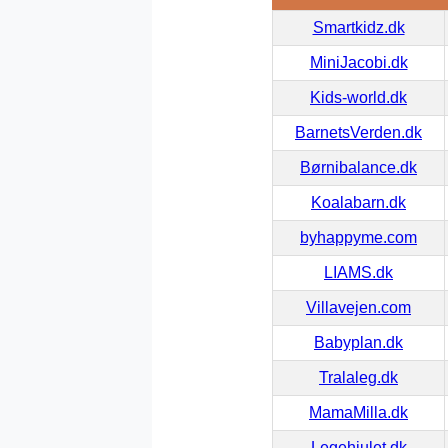
Smartkidz.dk
MiniJacobi.dk
Kids-world.dk
BarnetsVerden.dk
Børnibalance.dk
Koalabarn.dk
byhappyme.com
LIAMS.dk
Villavejen.com
Babyplan.dk
Tralaleg.dk
MamaMilla.dk
Legehjulet.dk