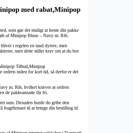
inipop med rabat,Minipop
sted, som gør det muligt at hente din pakke
ed køb af Minipop Bluse – Navy m. Rib.
bliver i regelen en tand dyrere, men
kterne, men dette stiller krav om at du bor
,Minipop Tilbud,Minipop
ordren inden for kort tid, så derfor er det
Navy m. Rib, hvilket kræver at ordren
en de pakkeansatte får fri.
nkret sum. Desuden burde du gribe den
fragtfirmaet til at bringe din bestilling til
sevis af Minipop internet selskaber i Danmark