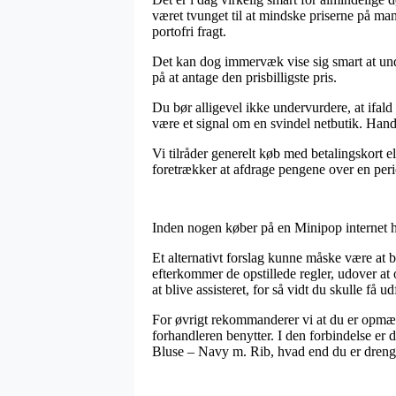
været tvunget til at mindske priserne på man
portofri fragt.
Det kan dog immervæk vise sig smart at und
på at antage den prisbilligste pris.
Du bør alligevel ikke undervurdere, at ifald
være et signal om en svindel netbutik. Handl
Vi tilråder generelt køb med betalingskort 
foretrækker at afdrage pengene over en per
Inden nogen køber på en Minipop internet h
Et alternativt forslag kunne måske være at
efterkommer de opstillede regler, udover at o
at blive assisteret, for så vidt du skulle få 
For øvrigt rekommanderer vi at du er opmær
forhandleren benytter. I den forbindelse er 
Bluse – Navy m. Rib, hvad end du er dreng 