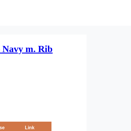
– Navy m. Rib
se
Link