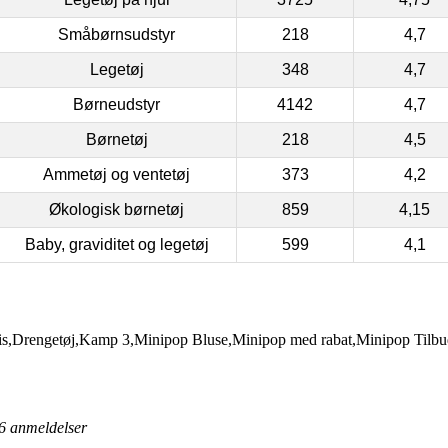
Småbørnsudstyr
218
4,7
Legetøj
348
4,7
Børneudstyr
4142
4,7
Børnetøj
218
4,5
Ammetøj og ventetøj
373
4,2
Økologisk børnetøj
859
4,15
Baby, graviditet og legetøj
599
4,1
s,Drengetøj,Kamp 3,Minipop Bluse,Minipop med rabat,Minipop Tilb
6
anmeldelser