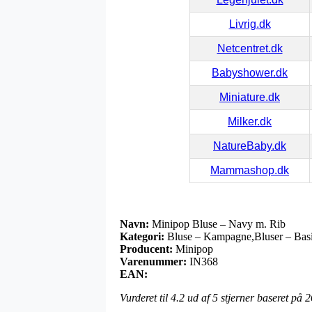
Livrig.dk
Netcentret.dk
Babyshower.dk
Miniature.dk
Milker.dk
NatureBaby.dk
Mammashop.dk
Navn:
Minipop Bluse – Navy m. Rib
Kategori:
Bluse – Kampagne,Bluser – Basi
Producent:
Minipop
Varenummer:
IN368
EAN:
Vurderet til
4.2
ud af 5 stjerner baseret på
2