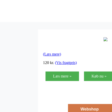
(Læs mere)
120
kr.
(Vis fragtpris)
Læs mere »
Køb nu »
Webshop