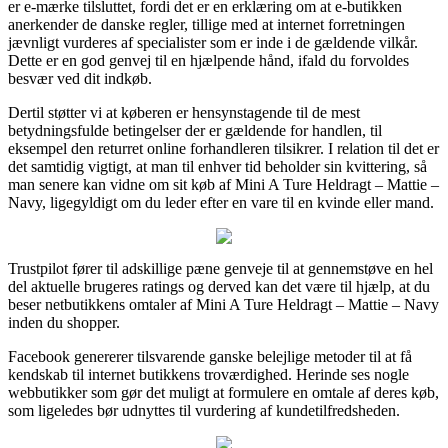
er e-mærke tilsluttet, fordi det er en erklæring om at e-butikken
anerkender de danske regler, tillige med at internet forretningen
jævnligt vurderes af specialister som er inde i de gældende vilkår.
Dette er en god genvej til en hjælpende hånd, ifald du forvoldes
besvær ved dit indkøb.
Dertil støtter vi at køberen er hensynstagende til de mest
betydningsfulde betingelser der er gældende for handlen, til
eksempel den returret online forhandleren tilsikrer. I relation til det er
det samtidig vigtigt, at man til enhver tid beholder sin kvittering, så
man senere kan vidne om sit køb af Mini A Ture Heldragt – Mattie –
Navy, ligegyldigt om du leder efter en vare til en kvinde eller mand.
Trustpilot fører til adskillige pæne genveje til at gennemstøve en hel
del aktuelle brugeres ratings og derved kan det være til hjælp, at du
beser netbutikkens omtaler af Mini A Ture Heldragt – Mattie – Navy
inden du shopper.
Facebook genererer tilsvarende ganske belejlige metoder til at få
kendskab til internet butikkens troværdighed. Herinde ses nogle
webbutikker som gør det muligt at formulere en omtale af deres køb,
som ligeledes bør udnyttes til vurdering af kundetilfredsheden.