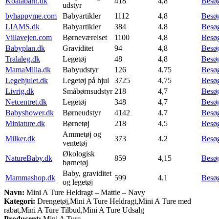
Koalabarn.dk
418
4,8
Besø
udstyr
byhappyme.com
Babyartikler
1112
4,8
Besø
LIAMS.dk
Babyartikler
384
4,8
Besø
Villavejen.com
Børneværelset
1100
4,8
Besø
Babyplan.dk
Graviditet
94
4,8
Besø
Tralaleg.dk
Legetøj
48
4,8
Besø
MamaMilla.dk
Babyudstyr
126
4,75
Besø
Legehjulet.dk
Legetøj på hjul
3725
4,75
Besø
Livrig.dk
Småbørnsudstyr
218
4,7
Besø
Netcentret.dk
Legetøj
348
4,7
Besø
Babyshower.dk
Børneudstyr
4142
4,7
Besø
Miniature.dk
Børnetøj
218
4,5
Besø
Ammetøj og
Milker.dk
373
4,2
Besø
ventetøj
Økologisk
NatureBaby.dk
859
4,15
Besø
børnetøj
Baby, graviditet
Mammashop.dk
599
4,1
Besø
og legetøj
Navn:
Mini A Ture Heldragt – Mattie – Navy
Kategori:
Drengetøj,Mini A Ture Heldragt,Mini A Ture med
rabat,Mini A Ture Tilbud,Mini A Ture Udsalg
Producent:
Mini A Ture