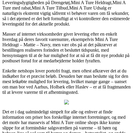
Leveringsdygtigheden på Drengetøj,Mini A Ture Heldragt,Mini A
Ture med rabat,Mini A Ture Tilbud,Mini A Ture Udsalg er
naturligvis ekstremt vigtig såfremt vi behøver varen om få sekunder,
så i det øjemed er det helt fornuftigt at vi kontrollerer den estimerede
leveringstid for det aktuelle produkt.
Masser af internet virksomheder giver levering efter en enkelt
hverdag på deres favorit varenumre, eksempelvis Mini A Ture
Heldragt – Mattie – Navy, men vær obs på at det påkræver at
bestillingen realiseres forinden et besluttet tidspunkt, med
hensynstagen til at de har mulighed for at nå at få dit nye produkt på
posthuset forud for at medarbejderne holder fyraften.
Enkelte netshops lover portofri fragt, men oftest afkræver det at du
indkøber for et præcist beløb. Desuden bør man beslutte sig for den
mest letkøbte mulighed for levering, hvilket mange gange – uanset
om man bor ved Aarhus, Holbæk eller Haslev – er at få fragtmanden
til at levere varerne til et afhentningssted.
Det er i dag ualmindeligt simpelt for alle og enhver at finde
information om priser hos forskellige internet forretninger, og med
det motiv har massevis af Mini A Ture online shops ikke kunne
slippe for at formindske salgsværdien på varerne – til børn og