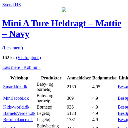
Svend HS
Mini A Ture Heldragt – Mattie
– Navy
(Læs mere)
162
kr.
(Vis fragtpris)
Læs mere »
Køb nu »
Webshop
Produkter
Anmeldelser
Bedømmelse
Lin
Baby- og
Smartkidz.dk
2139
4,95
Besø
børnetøj
Baby- og
MiniJacobi.dk
369
4,9
Besø
børnetøj
Kids-world.dk
Børnetøj
936
4,9
Besø
BarnetsVerden.dk
Legetøj
5123
4,9
Besø
Børnibalance.dk
Legetøj
1381
4,9
Besø
Babybæring