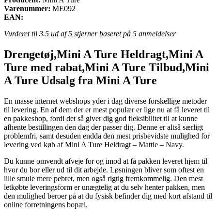
Varenummer:
ME092
EAN:
Vurderet til
3.5
ud af 5 stjerner baseret på
5
anmeldelser
Drengetøj,Mini A Ture Heldragt,Mini A
Ture med rabat,Mini A Ture Tilbud,Mini
A Ture Udsalg fra Mini A Ture
En masse internet webshops yder i dag diverse forskellige metoder
til levering. En af dem der er mest populær er lige nu at få leveret til
en pakkeshop, fordi det så giver dig god fleksibilitet til at kunne
afhente bestillingen den dag der passer dig. Denne er altså særligt
problemfri, samt desuden endda den mest prisbevidste mulighed for
levering ved køb af Mini A Ture Heldragt – Mattie – Navy.
Du kunne omvendt afveje for og imod at få pakken leveret hjem til
hvor du bor eller ud til dit arbejde. Løsningen bliver som oftest en
lille smule mere pebret, men også rigtig fremkommelig. Den mest
letkøbte leveringsform er unægtelig at du selv henter pakken, men
den mulighed beroer på at du fysisk befinder dig med kort afstand til
online forretningens bopæl.