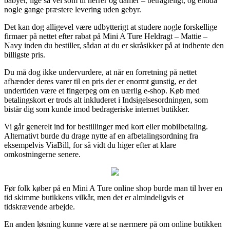
babyer, lige så vel som til herrer og damer – betragteligt, og endda
nogle gange præstere levering uden gebyr.
Det kan dog alligevel være udbytterigt at studere nogle forskellige
firmaer på nettet efter rabat på Mini A Ture Heldragt – Mattie –
Navy inden du bestiller, sådan at du er skråsikker på at indhente den
billigste pris.
Du må dog ikke undervurdere, at når en forretning på nettet
afhænder deres varer til en pris der er enormt gunstig, er det
undertiden være et fingerpeg om en uærlig e-shop. Køb med
betalingskort er trods alt inkluderet i Indsigelsesordningen, som
bistår dig som kunde imod bedrageriske internet butikker.
Vi går generelt ind for bestillinger med kort eller mobilbetaling.
Alternativt burde du drage nytte af en afbetalingsordning fra
eksempelvis ViaBill, for så vidt du higer efter at klare
omkostningerne senere.
Før folk køber på en Mini A Ture online shop burde man til hver en
tid skimme butikkens vilkår, men det er almindeligvis et
tidskrævende arbejde.
En anden løsning kunne være at se nærmere på om online butikken