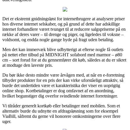
Det er ekstremt gnidningsløst for internetbrugere at analysere priser
hos diverse internet selskaber, og på grund af dette har adskillige
internet forhandlere været tvunget til at reducere salgspriserne på en
række af deres varer – til drenge og piger, og ligeledes til voksne –
voldsomt, og endda nogle gange byde på fragt uden betaling.
Men det kan immervæk blive udbytterigt at efterse nogle få outlets
på nettet efter tilbud på MIDNIGHT sofabord med marmor – ø80
cm – sort forud for at du gennemfører dit køb, således at du er sikret
at modtage den laveste pris.
Du bør ikke desto mindre være årvågen med, at når en e-forretning
tilbyder produkter for en pris der kan virke uforståeligt attraktiv, så
burde det undertiden være et karakteristika der viser en uoprigtig
online shop. Kortbetalinger er dog omfavnet af en anordning,
hvilket begunstiger dig overfor svindlende internet forretninger.
Vi tilråder generelt kortkøb eller betalinger med mobilen. Som et
alternativ burde du udnytte en afdragsløsning som for eksempel
ViaBill, såfremt du gerne vil honorere omkostningerne over flere
uger.