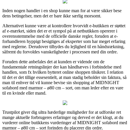
Inden nogen handler i en shop kunne man for at være sikker bese
dens betingelser, men det er bare ikke særlig morsomt.
Alternativet kunne være at kontrollere hvorvidt e-butikken er støttet
af e-mærket, siden det er et sympol på at netbutikken opererer i
overensstemmelse med de officielle danske regler, foruden at e-
forhandleren hyppigt besigtiges af eksperter som har meget erfaring
med reglerne. Derudover tilbydes du lejlighed til en håndsrækning,
såfremt du forvoldes vanskeligheder i processen med din ordre.
Foruden dette anbefales det at kunden er vidende om de
fundamentale retningslinjer der kan håndhæves i forbindelse med
handlen, som fx hvilken bytteret online shoppen tilsikrer. I relation
til det er det tillige essesentielt, at man stadig beholder sin faktura, så
man til enhver tid vil kunne bevise sin shopping af MIDNIGHT
sofabord med marmor – ø80 cm – sort, om man leder efter en vare
til en kvinde eller mand.
Trustpilot giver dig ultra hæderlige muligheder for at udforske ret
mange aktuelle forbrugeres erfaringer og derved er det klogt, at du
vurderer online butikkens vurderinger af MIDNIGHT sofabord med
marmor – ø80 cm – sort forinden du placerer din ordre.