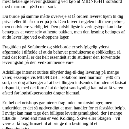
mest betalelige leveringsløsning ved køb af MIDNIGHT sofabord
med marmor – ø80 cm – sort.
Du burde på samme måde overveje at få ordren leveret hjem til dig
privat eller til når du er på job. Den bliver i regelen lidt mere pebret,
men endvidere vældig let. Den prisbilligste leveringstype kan ikke
benægtes at være selv at hente pakken, men den løsning betinges af
at du lever lige ved e-shoppens lager.
Fragttiden på Sofaborde og sideborde er selvfølgelig yderst
afgørende i tilfælde af at du behøver produkterne øjeblikkeligt, så
med det formål er det helt essentielt at du studerer den forventede
leveringstid på den vedkommende vare.
Adskillige internet outlets tilbyder dag-til-dag levering på mange
varer, eksempelvis MIDNIGHT sofabord med marmor – ø80 cm –
sort, der dog afhænger af at bestillingen indsendes forinden et fastsat
tidspunkt, med det formål at de højst sandsynligt kan nå at få varen
afsted før logistikpersonalet drager hjemad.
En hel del netshops garanterer fragt uden omkostninger, men
undertiden er det så nødvendigt at man handler for et fastslået beløb.
I øvrigt kan man tage den billigste leveringsmulighed, der i mange
tilfælde – hvad end man er ved Kolding, Skive eller Skagen – vil
være at få fragtfirmaet til at bringe din bestilling til et
udleveringssted.