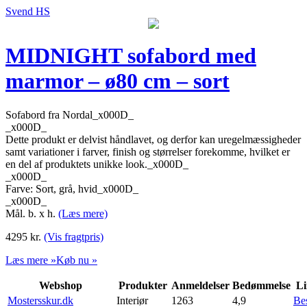
Svend HS
MIDNIGHT sofabord med
marmor – ø80 cm – sort
Sofabord fra Nordal_x000D_
_x000D_
Dette produkt er delvist håndlavet, og derfor kan uregelmæssigheder
samt variationer i farver, finish og størrelser forekomme, hvilket er
en del af produktets unikke look._x000D_
_x000D_
Farve: Sort, grå, hvid_x000D_
_x000D_
Mål. b. x h.
(Læs mere)
4295
kr.
(Vis fragtpris)
Læs mere »
Køb nu »
Webshop
Produkter
Anmeldelser
Bedømmelse
Li
Mostersskur.dk
Interiør
1263
4,9
Be