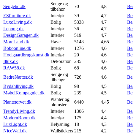
Senge og
Sengetid.dk
70
4,8
Be
tilbehør
ESfurniture.dk
Interiør
39
4,7
Be
LuxoLiving.dk
Bolig
5338
4,7
Be
Lepong.dk
Interiør
36
4,7
Be
DesignGaragen.dk
Interiør
519
4,7
Be
MoreLand.dk
Have
5148
4,65
Be
Boboonline.dk
Interiør
1276
4,6
Be
Hoejgaardbrugskunst.dk
Interiør
20
4,6
Be
Illux.dk
Dekoration
235
4,6
Be
RAW58.dk
Bolig
68
4,6
Be
Senge og
BedreNætter.dk
726
4,6
Be
tilbehør
Bydahlliving.dk
Bolig
98
4,5
Be
MøbelKompagniet.dk
Bolig
239
4,5
Be
Planter og
Plantetorvet.dk
6440
4,45
Be
blomster
TrendyLiving.dk
Interiør
1306
4,4
Be
ModernRoom.dk
Interiør
175
4,4
Be
LuxLight.dk
Belysning
18
4,3
Be
NiceWall.dk
Wallstickers
215
4,2
Be