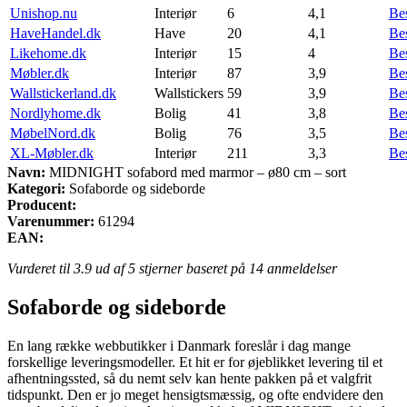
Unishop.nu
Interiør
6
4,1
Be
HaveHandel.dk
Have
20
4,1
Be
Likehome.dk
Interiør
15
4
Be
Møbler.dk
Interiør
87
3,9
Be
Wallstickerland.dk
Wallstickers
59
3,9
Be
Nordlyhome.dk
Bolig
41
3,8
Be
MøbelNord.dk
Bolig
76
3,5
Be
XL-Møbler.dk
Interiør
211
3,3
Be
Navn:
MIDNIGHT sofabord med marmor – ø80 cm – sort
Kategori:
Sofaborde og sideborde
Producent:
Varenummer:
61294
EAN:
Vurderet til
3.9
ud af 5 stjerner baseret på
14
anmeldelser
Sofaborde og sideborde
En lang række webbutikker i Danmark foreslår i dag mange
forskellige leveringsmodeller. Et hit er for øjeblikket levering til et
afhentningssted, så du nemt selv kan hente pakken på et valgfrit
tidspunkt. Den er jo meget hensigtsmæssig, og ofte endvidere den