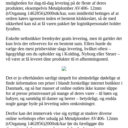
muligheden for dag-til-dag levering på de fleste af deres
produkter, eksempelvis Metalplomber AV406- 12mm
(t/Orgatang 1462856)2000stk/kar, som imidlertid betinges af at
ordren køres igennem inden et bestemt klokkeslæt, så de med
sikkerhed kan nå at få varen pakket før logistikpersonalet holder
fyraften.
Enkelte netbutikker frembyder gratis levering, men tit gælder det
kun hvis der erhverves for en bestemt sum. Ellers burde du
vælge den mest prisbevidste slags levering, hvilket oftest –
ligegyldigt om du opholder sig i Kolding, Nyborg eller Struer –
vil være at få leveret dine produkter til et afhentningssted.
Det er jo efterhånden særligt simpelt for almindelige dødelige at
finde information om priser i blandt forskellige internet butikker i
Danmark, og så har masser af online outlets ikke kunne slippe
for at presse prisniveauet på mange af deres varer – til børn og
babyer, og samtidig til damer og herrer – betydeligt, og endda
nogle gange byde på levering uden omkostninger.
Derfor kan det immervæk vise sig nyttigt at studere diverse
online webshops efter udsalg på Metalplomber AV406- 12mm
(t/Orgatang 1462856)2000stk/kar før du færdiggør din