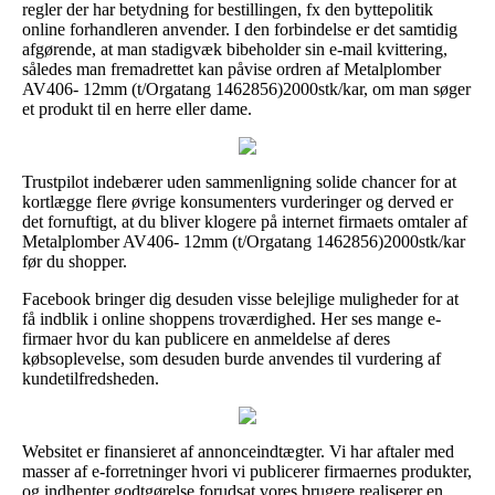
regler der har betydning for bestillingen, fx den byttepolitik
online forhandleren anvender. I den forbindelse er det samtidig
afgørende, at man stadigvæk bibeholder sin e-mail kvittering,
således man fremadrettet kan påvise ordren af Metalplomber
AV406- 12mm (t/Orgatang 1462856)2000stk/kar, om man søger
et produkt til en herre eller dame.
Trustpilot indebærer uden sammenligning solide chancer for at
kortlægge flere øvrige konsumenters vurderinger og derved er
det fornuftigt, at du bliver klogere på internet firmaets omtaler af
Metalplomber AV406- 12mm (t/Orgatang 1462856)2000stk/kar
før du shopper.
Facebook bringer dig desuden visse belejlige muligheder for at
få indblik i online shoppens troværdighed. Her ses mange e-
firmaer hvor du kan publicere en anmeldelse af deres
købsoplevelse, som desuden burde anvendes til vurdering af
kundetilfredsheden.
Websitet er finansieret af annonceindtægter. Vi har aftaler med
masser af e-forretninger hvori vi publicerer firmaernes produkter,
og indhenter godtgørelse forudsat vores brugere realiserer en