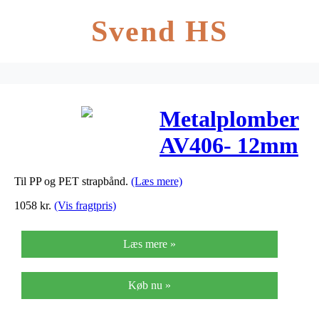
Svend HS
Metalplomber
AV406- 12mm
(t/Orgatang
Til PP og PET strapbånd.
(Læs mere)
1462856)2000st
1058
kr.
(Vis fragtpris)
Læs mere »
Køb nu »