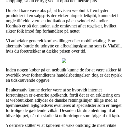
shopping, så du er tryg ved at opnå den bedste pris.
Du skal bare være obs på, at hvis en webbutik frembyder
produkter til en salgspris der virker utopisk letkøbt, kunne det i
nogle tilfælde være en indikation på en svindel e-handler.
Kortkøb er på den anden side omfavnet af et regelsæt, hvilket
sikrer folk imod fup forhandlere på nettet.
Vi anbefaler generelt kortbestillinger eller mobilbetaling. Som
alternativ burde du udnytte en afbetalingsløsning som fx ViaBill,
hvis du foretrækker at dække prisen over tid.
Inden nogen køber på en netbutik kunne de for at være sikker få
overblik over forhandlerens handelsbetingelser, dog er det typisk
en tidskrævende opgave.
Et alternativ kunne derfor være at se hvorvidt internet
forretningen er e-mærke godkendt, fordi det er en erklæring om
at webbutikken adlyder de danske retningslinjer, tillige med at
hjemmesiden lejlighedsvis evalueres af specialister som er meget
fortrolige de gældende vilkår. Desuden får du anledning til at
blive hjulpet, når du skulle få udfordringer som følge af dit køb.
Ydermere støtter vi at køberen er vaks omkring de mest vitale