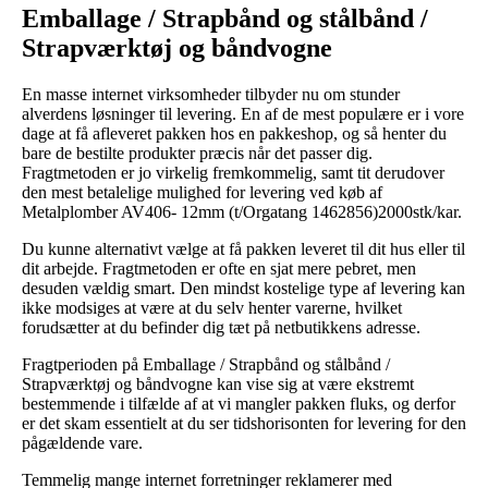
Emballage / Strapbånd og stålbånd /
Strapværktøj og båndvogne
En masse internet virksomheder tilbyder nu om stunder
alverdens løsninger til levering. En af de mest populære er i vore
dage at få afleveret pakken hos en pakkeshop, og så henter du
bare de bestilte produkter præcis når det passer dig.
Fragtmetoden er jo virkelig fremkommelig, samt tit derudover
den mest betalelige mulighed for levering ved køb af
Metalplomber AV406- 12mm (t/Orgatang 1462856)2000stk/kar.
Du kunne alternativt vælge at få pakken leveret til dit hus eller til
dit arbejde. Fragtmetoden er ofte en sjat mere pebret, men
desuden vældig smart. Den mindst kostelige type af levering kan
ikke modsiges at være at du selv henter varerne, hvilket
forudsætter at du befinder dig tæt på netbutikkens adresse.
Fragtperioden på Emballage / Strapbånd og stålbånd /
Strapværktøj og båndvogne kan vise sig at være ekstremt
bestemmende i tilfælde af at vi mangler pakken fluks, og derfor
er det skam essentielt at du ser tidshorisonten for levering for den
pågældende vare.
Temmelig mange internet forretninger reklamerer med