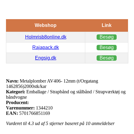
Webshop
Link
Holmrisb8online.dk
Besøg
Rajapack.dk
Besøg
Engsig.dk
Besøg
Navn:
Metalplomber AV406- 12mm (t/Orgatang
1462856)2000stk/kar
Kategori:
Emballage / Strapbånd og stålbånd / Strapværktøj og
båndvogne
Producent:
Varenummer:
1344210
EAN:
5701766851169
Vurderet til
4.3
ud af 5 stjerner baseret på
10
anmeldelser