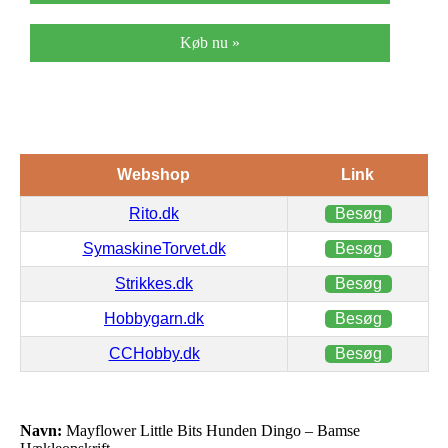
Køb nu »
Webshop
Link
Rito.dk
Besøg
SymaskineTorvet.dk
Besøg
Strikkes.dk
Besøg
Hobbygarn.dk
Besøg
CCHobby.dk
Besøg
Navn:
Mayflower Little Bits Hunden Dingo – Bamse