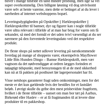
bliver i mange tilfælde en tand mindre prisbillig, men lige så vel
super overkommelig. Den billigste løsning vil dog utvivlsomt
være selv at hente varerne, men dette er betinget af at du lever i
nærheden af internet webshoppens bopæl.
Leveringsdygtigheden på Opskrifter || Hækleopskrifter ||
Hækleopskrifter til bamser, dyr og figurer kan i nogle tilfælde
være ultra relevant i tilfælde af at man har brug for varen om få
sekunder, så med det formål er det uden tvivl væsentligt at du ser
nærmere på den forventede leveringsdato ved det respektive
produkt.
De fleste shops på nettet udlover levering på næstkommende
hverdag på mange af shoppens varer, eksempelvis Mayflower
Little Bits Hunden Dingo – Bamse Hækleopskrift, men vær
vagtsom da det nødvendiggør at ordren lægges forinden et
nøjagtigt tidspunkt, med hensynstagen til at de med sikkerhed
kan nå at få pakken på posthuset før lagerpersonalet har fri.
Visse netshops garanterer fragt uden omkostninger, men for det
meste er det kun gældende hvis der bestilles for et fastslået
beløb. I øvrigt skulle du gribe den mest prisbevidste fragtform,
hvilket i de fleste tilfælde – uanset om man bor tæt på Aarhus,
Birkerød eller Haslev – er at få fragtmanden til at levere dine
produkter til en pakkeshop.