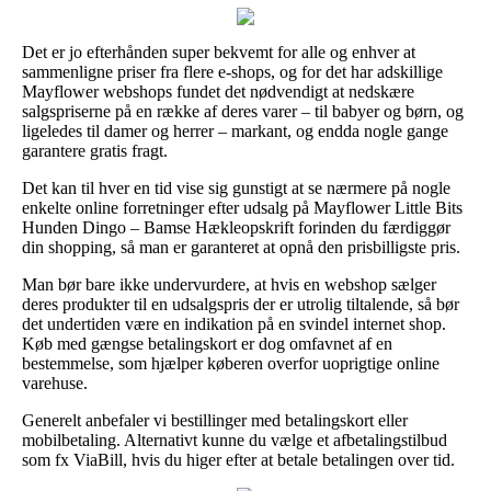
Det er jo efterhånden super bekvemt for alle og enhver at
sammenligne priser fra flere e-shops, og for det har adskillige
Mayflower webshops fundet det nødvendigt at nedskære
salgspriserne på en række af deres varer – til babyer og børn, og
ligeledes til damer og herrer – markant, og endda nogle gange
garantere gratis fragt.
Det kan til hver en tid vise sig gunstigt at se nærmere på nogle
enkelte online forretninger efter udsalg på Mayflower Little Bits
Hunden Dingo – Bamse Hækleopskrift forinden du færdiggør
din shopping, så man er garanteret at opnå den prisbilligste pris.
Man bør bare ikke undervurdere, at hvis en webshop sælger
deres produkter til en udsalgspris der er utrolig tiltalende, så bør
det undertiden være en indikation på en svindel internet shop.
Køb med gængse betalingskort er dog omfavnet af en
bestemmelse, som hjælper køberen overfor uoprigtige online
varehuse.
Generelt anbefaler vi bestillinger med betalingskort eller
mobilbetaling. Alternativt kunne du vælge et afbetalingstilbud
som fx ViaBill, hvis du higer efter at betale betalingen over tid.