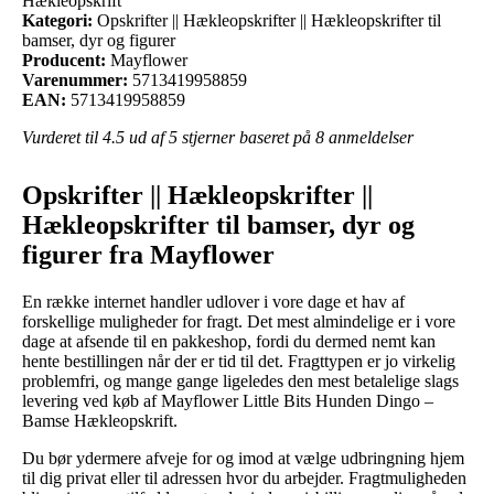
Hækleopskrift
Kategori:
Opskrifter || Hækleopskrifter || Hækleopskrifter til
bamser, dyr og figurer
Producent:
Mayflower
Varenummer:
5713419958859
EAN:
5713419958859
Vurderet til
4.5
ud af 5 stjerner baseret på
8
anmeldelser
Opskrifter || Hækleopskrifter ||
Hækleopskrifter til bamser, dyr og
figurer fra Mayflower
En række internet handler udlover i vore dage et hav af
forskellige muligheder for fragt. Det mest almindelige er i vore
dage at afsende til en pakkeshop, fordi du dermed nemt kan
hente bestillingen når der er tid til det. Fragttypen er jo virkelig
problemfri, og mange gange ligeledes den mest betalelige slags
levering ved køb af Mayflower Little Bits Hunden Dingo –
Bamse Hækleopskrift.
Du bør ydermere afveje for og imod at vælge udbringning hjem
til dig privat eller til adressen hvor du arbejder. Fragtmuligheden