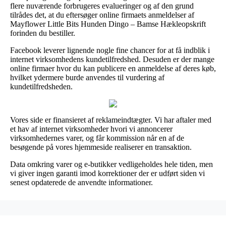
flere nuværende forbrugeres evalueringer og af den grund
tilrådes det, at du eftersøger online firmaets anmeldelser af
Mayflower Little Bits Hunden Dingo – Bamse Hækleopskrift
forinden du bestiller.
Facebook leverer lignende nogle fine chancer for at få indblik i
internet virksomhedens kundetilfredshed. Desuden er der mange
online firmaer hvor du kan publicere en anmeldelse af deres køb,
hvilket ydermere burde anvendes til vurdering af
kundetilfredsheden.
Vores side er finansieret af reklameindtægter. Vi har aftaler med
et hav af internet virksomheder hvori vi annoncerer
virksomhedernes varer, og får kommission når en af de
besøgende på vores hjemmeside realiserer en transaktion.
Data omkring varer og e-butikker vedligeholdes hele tiden, men
vi giver ingen garanti imod korrektioner der er udført siden vi
senest opdaterede de anvendte informationer.