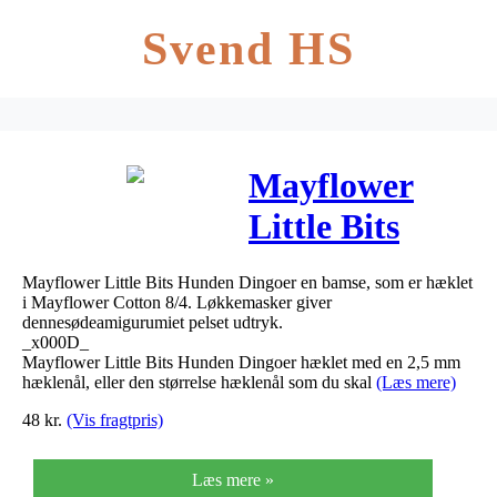
Svend HS
Mayflower
Little Bits
Hunden Dingo
Mayflower Little Bits Hunden Dingoer en bamse, som er hæklet
– Bamse
i Mayflower Cotton 8/4. Løkkemasker giver
dennesødeamigurumiet pelset udtryk.
Hækleopskrift
_x000D_
Mayflower Little Bits Hunden Dingoer hæklet med en 2,5 mm
hæklenål, eller den størrelse hæklenål som du skal
(Læs mere)
48
kr.
(Vis fragtpris)
Læs mere »