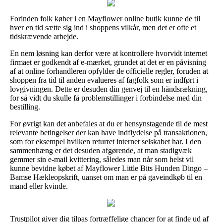
Forinden folk køber i en Mayflower online butik kunne de til
hver en tid sætte sig ind i shoppens vilkår, men det er ofte et
tidskrævende arbejde.
En nem løsning kan derfor være at kontrollere hvorvidt internet
firmaet er godkendt af e-mærket, grundet at det er en påvisning
af at online forhandleren opfylder de officielle regler, foruden at
shoppen fra tid til anden evalueres af fagfolk som er indført i
lovgivningen. Dette er desuden din genvej til en håndsrækning,
for så vidt du skulle få problemstillinger i forbindelse med din
bestilling.
For øvrigt kan det anbefales at du er hensynstagende til de mest
relevante betingelser der kan have indflydelse på transaktionen,
som for eksempel hvilken returret internet selskabet har. I den
sammenhæng er det desuden afgørende, at man stadigvæk
gemmer sin e-mail kvittering, således man når som helst vil
kunne bevidne købet af Mayflower Little Bits Hunden Dingo –
Bamse Hækleopskrift, uanset om man er på gaveindkøb til en
mand eller kvinde.
Trustpilot giver dig tilpas fortræffelige chancer for at finde ud af