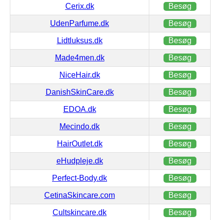
Cerix.dk
Besøg
UdenParfume.dk
Besøg
Lidtluksus.dk
Besøg
Made4men.dk
Besøg
NiceHair.dk
Besøg
DanishSkinCare.dk
Besøg
EDOA.dk
Besøg
Mecindo.dk
Besøg
HairOutlet.dk
Besøg
eHudpleje.dk
Besøg
Perfect-Body.dk
Besøg
CetinaSkincare.com
Besøg
Cultskincare.dk
Besøg