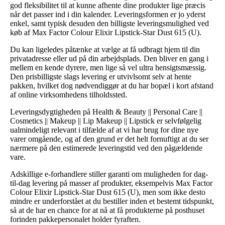
god fleksibilitet til at kunne afhente dine produkter lige præcis
når det passer ind i din kalender. Leveringsformen er jo yderst
enkel, samt typisk desuden den billigste leveringsmulighed ved
køb af Max Factor Colour Elixir Lipstick-Star Dust 615 (U).
Du kan ligeledes påtænke at vælge at få udbragt hjem til din
privatadresse eller ud på din arbejdsplads. Den bliver en gang i
mellem en kende dyrere, men lige så vel ultra hensigtsmæssig.
Den prisbilligste slags levering er utvivlsomt selv at hente
pakken, hvilket dog nødvendiggør at du har bopæl i kort afstand
af online virksomhedens tilholdssted.
Leveringsdygtigheden på Health & Beauty || Personal Care ||
Cosmetics || Makeup || Lip Makeup || Lipstick er selvfølgelig
ualmindeligt relevant i tilfælde af at vi har brug for dine nye
varer omgående, og af den grund er det helt fornuftigt at du ser
nærmere på den estimerede leveringstid ved den pågældende
vare.
Adskillige e-forhandlere stiller garanti om muligheden for dag-
til-dag levering på masser af produkter, eksempelvis Max Factor
Colour Elixir Lipstick-Star Dust 615 (U), men som ikke desto
mindre er underforstået at du bestiller inden et bestemt tidspunkt,
så at de har en chance for at nå at få produkterne på posthuset
forinden pakkepersonalet holder fyraften.