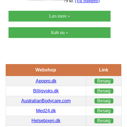
79
kr.
(Vis fragtpris)
Læs mere »
Køb nu »
Webshop
Link
Apopro.dk
Besøg
Billigvoks.dk
Besøg
AustralianBodycare.com
Besøg
Med24.dk
Besøg
Helsebixen.dk
Besøg