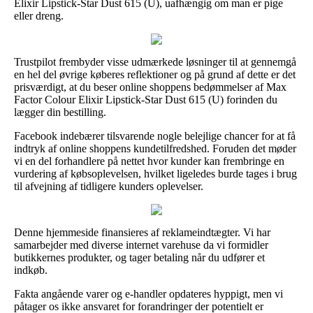
Elixir Lipstick-Star Dust 615 (U), uafhængig om man er pige
eller dreng.
Trustpilot frembyder visse udmærkede løsninger til at gennemgå
en hel del øvrige køberes reflektioner og på grund af dette er det
prisværdigt, at du beser online shoppens bedømmelser af Max
Factor Colour Elixir Lipstick-Star Dust 615 (U) forinden du
lægger din bestilling.
Facebook indebærer tilsvarende nogle belejlige chancer for at få
indtryk af online shoppens kundetilfredshed. Foruden det møder
vi en del forhandlere på nettet hvor kunder kan frembringe en
vurdering af købsoplevelsen, hvilket ligeledes burde tages i brug
til afvejning af tidligere kunders oplevelser.
Denne hjemmeside finansieres af reklameindtægter. Vi har
samarbejder med diverse internet varehuse da vi formidler
butikkernes produkter, og tager betaling når du udfører et
indkøb.
Fakta angående varer og e-handler opdateres hyppigt, men vi
påtager os ikke ansvaret for forandringer der potentielt er