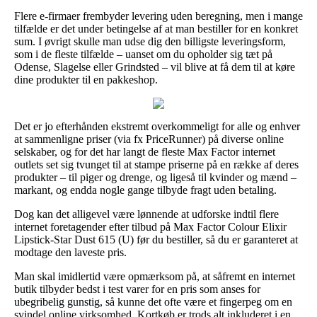
Flere e-firmaer frembyder levering uden beregning, men i mange
tilfælde er det under betingelse af at man bestiller for en konkret
sum. I øvrigt skulle man udse dig den billigste leveringsform,
som i de fleste tilfælde – uanset om du opholder sig tæt på
Odense, Slagelse eller Grindsted – vil blive at få dem til at køre
dine produkter til en pakkeshop.
Det er jo efterhånden ekstremt overkommeligt for alle og enhver
at sammenligne priser (via fx PriceRunner) på diverse online
selskaber, og for det har langt de fleste Max Factor internet
outlets set sig tvunget til at stampe priserne på en række af deres
produkter – til piger og drenge, og ligeså til kvinder og mænd –
markant, og endda nogle gange tilbyde fragt uden betaling.
Dog kan det alligevel være lønnende at udforske indtil flere
internet foretagender efter tilbud på Max Factor Colour Elixir
Lipstick-Star Dust 615 (U) før du bestiller, så du er garanteret at
modtage den laveste pris.
Man skal imidlertid være opmærksom på, at såfremt en internet
butik tilbyder bedst i test varer for en pris som anses for
ubegribelig gunstig, så kunne det ofte være et fingerpeg om en
svindel online virksomhed. Kortkøb er trods alt inkluderet i en