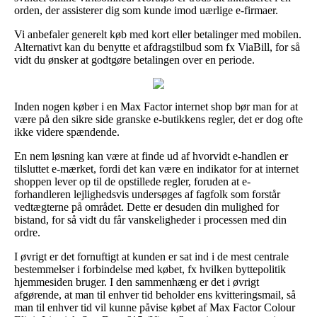
orden, der assisterer dig som kunde imod uærlige e-firmaer.
Vi anbefaler generelt køb med kort eller betalinger med mobilen.
Alternativt kan du benytte et afdragstilbud som fx ViaBill, for så
vidt du ønsker at godtgøre betalingen over en periode.
Inden nogen køber i en Max Factor internet shop bør man for at
være på den sikre side granske e-butikkens regler, det er dog ofte
ikke videre spændende.
En nem løsning kan være at finde ud af hvorvidt e-handlen er
tilsluttet e-mærket, fordi det kan være en indikator for at internet
shoppen lever op til de opstillede regler, foruden at e-
forhandleren lejlighedsvis undersøges af fagfolk som forstår
vedtægterne på området. Dette er desuden din mulighed for
bistand, for så vidt du får vanskeligheder i processen med din
ordre.
I øvrigt er det fornuftigt at kunden er sat ind i de mest centrale
bestemmelser i forbindelse med købet, fx hvilken byttepolitik
hjemmesiden bruger. I den sammenhæng er det i øvrigt
afgørende, at man til enhver tid beholder ens kvitteringsmail, så
man til enhver tid vil kunne påvise købet af Max Factor Colour