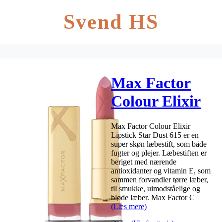
Svend HS
Max Factor
Colour Elixir
Lipstick-Star
Max Factor Colour Elixir
Dust 615 (U)
Lipstick Star Dust 615 er en
super skøn læbestift, som både
fugter og plejer. Læbestiften er
beriget med nærende
antioxidanter og vitamin E, som
sammen forvandler tørre læber,
til smukke, uimodståelige og
bløde læber. Max Factor C
(Læs mere)