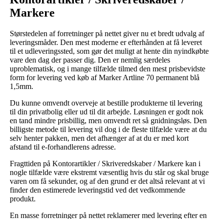
Markere
Størstedelen af forretninger på nettet giver nu et bredt udvalg af
leveringsmåder. Den mest moderne er efterhånden at få leveret
til et udleveringssted, som gør det muligt at hente din nyindkøbte
vare den dag der passer dig. Den er nemlig særdeles
uproblematisk, og i mange tilfælde tilmed den mest prisbevidste
form for levering ved køb af Marker Artline 70 permanent blå
1,5mm.
Du kunne omvendt overveje at bestille produkterne til levering
til din privatbolig eller ud til dit arbejde. Løsningen er godt nok
en tand mindre prisbillig, men omvendt ret så gnidningsløs. Den
billigste metode til levering vil dog i de fleste tilfælde være at du
selv henter pakken, men det afhænger af at du er med kort
afstand til e-forhandlerens adresse.
Fragttiden på Kontorartikler / Skriveredskaber / Markere kan i
nogle tilfælde være ekstremt væsentlig hvis du står og skal bruge
varen om få sekunder, og af den grund er det altså relevant at vi
finder den estimerede leveringstid ved det vedkommende
produkt.
En masse forretninger på nettet reklamerer med levering efter en