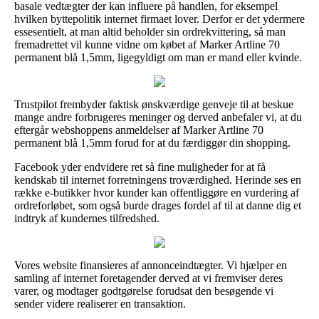
basale vedtægter der kan influere på handlen, for eksempel
hvilken byttepolitik internet firmaet lover. Derfor er det ydermere
essesentielt, at man altid beholder sin ordrekvittering, så man
fremadrettet vil kunne vidne om købet af Marker Artline 70
permanent blå 1,5mm, ligegyldigt om man er mand eller kvinde.
Trustpilot frembyder faktisk ønskværdige genveje til at beskue
mange andre forbrugeres meninger og derved anbefaler vi, at du
eftergår webshoppens anmeldelser af Marker Artline 70
permanent blå 1,5mm forud for at du færdiggør din shopping.
Facebook yder endvidere ret så fine muligheder for at få
kendskab til internet forretningens troværdighed. Herinde ses en
række e-butikker hvor kunder kan offentliggøre en vurdering af
ordreforløbet, som også burde drages fordel af til at danne dig et
indtryk af kundernes tilfredshed.
Vores website finansieres af annonceindtægter. Vi hjælper en
samling af internet foretagender derved at vi fremviser deres
varer, og modtager godtgørelse forudsat den besøgende vi
sender videre realiserer en transaktion.