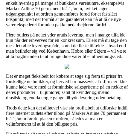
enkelt hverdag på mange af butikkens varenumre, eksempelvis
Marker Artline 70 permanent blå 1,5mm, hvilket tager
udgangspunkt i at ordren gennemføres forud for et fastslået
tidspunkt, med det formål at de garanteret kan nå at få de nye
varer ekspederet forinden pakkemedarbejderne får fri.
Flere outlets på nettet yder gratis levering, men i mange tilfælde
kun når der erhverves for en konkret sum. Ellers må du tage den
mest letkøbte leveringsmåde, som i de fleste tilfælde – hvad end
man befinder sig ved København, Hobro eller Skjern – vil være
at få fragtmanden til at bringe dine varer til et afhentningssted.
Det er meget fleksibelt for købere at søge sig frem til priser fra
forskellige netbutikker, og herved har massevis af e-firmaer ikke
kunne lade være med at formindske salgspriserne på en række af
deres produkter – til juniorer, samt til kvinder og mænd –
drastisk, og endda nogle gange tilbyde levering uden betaling.
Trods dette kan det alligevel vise sig profitabelt at udforske indtil
flere internet outlets efter tilbud på Marker Artline 70 permanent
blå 1,5mm før du placerer ordren, således at man er
velinformeret til at få den billigste pris.