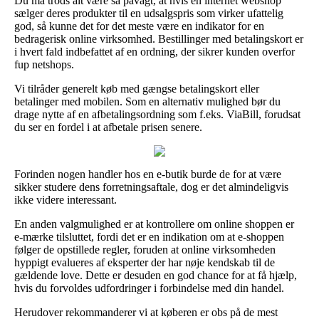
Du må trods alt være så påvagt, at hvis en internet webshop
sælger deres produkter til en udsalgspris som virker ufattelig
god, så kunne det for det meste være en indikator for en
bedragerisk online virksomhed. Bestillinger med betalingskort er
i hvert fald indbefattet af en ordning, der sikrer kunden overfor
fup netshops.
Vi tilråder generelt køb med gængse betalingskort eller
betalinger med mobilen. Som en alternativ mulighed bør du
drage nytte af en afbetalingsordning som f.eks. ViaBill, forudsat
du ser en fordel i at afbetale prisen senere.
Forinden nogen handler hos en e-butik burde de for at være
sikker studere dens forretningsaftale, dog er det almindeligvis
ikke videre interessant.
En anden valgmulighed er at kontrollere om online shoppen er
e-mærke tilsluttet, fordi det er en indikation om at e-shoppen
følger de opstillede regler, foruden at online virksomheden
hyppigt evalueres af eksperter der har nøje kendskab til de
gældende love. Dette er desuden en god chance for at få hjælp,
hvis du forvoldes udfordringer i forbindelse med din handel.
Herudover rekommanderer vi at køberen er obs på de mest