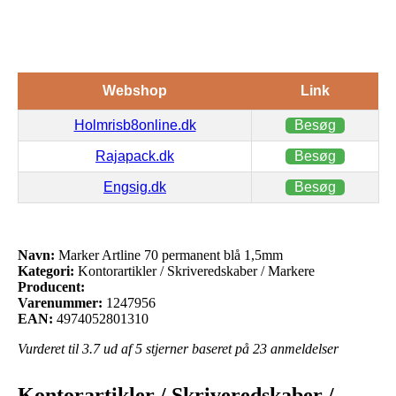
Webshop
Link
Holmrisb8online.dk
Besøg
Rajapack.dk
Besøg
Engsig.dk
Besøg
Navn:
Marker Artline 70 permanent blå 1,5mm
Kategori:
Kontorartikler / Skriveredskaber / Markere
Producent:
Varenummer:
1247956
EAN:
4974052801310
Vurderet til
3.7
ud af 5 stjerner baseret på
23
anmeldelser
Kontorartikler / Skriveredskaber /