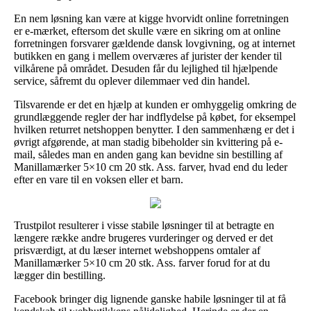
En nem løsning kan være at kigge hvorvidt online forretningen
er e-mærket, eftersom det skulle være en sikring om at online
forretningen forsvarer gældende dansk lovgivning, og at internet
butikken en gang i mellem overværes af jurister der kender til
vilkårene på området. Desuden får du lejlighed til hjælpende
service, såfremt du oplever dilemmaer ved din handel.
Tilsvarende er det en hjælp at kunden er omhyggelig omkring de
grundlæggende regler der har indflydelse på købet, for eksempel
hvilken returret netshoppen benytter. I den sammenhæng er det i
øvrigt afgørende, at man stadig bibeholder sin kvittering på e-
mail, således man en anden gang kan bevidne sin bestilling af
Manillamærker 5×10 cm 20 stk. Ass. farver, hvad end du leder
efter en vare til en voksen eller et barn.
Trustpilot resulterer i visse stabile løsninger til at betragte en
længere række andre brugeres vurderinger og derved er det
prisværdigt, at du læser internet webshoppens omtaler af
Manillamærker 5×10 cm 20 stk. Ass. farver forud for at du
lægger din bestilling.
Facebook bringer dig lignende ganske habile løsninger til at få