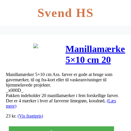
Svend HS
Manillamærker
5×10 cm 20
stk. Ass. farver
Manillamærker 5×10 cm Ass. farver er gode at bruge som
gavemærker, til og fra-kort eller til vaskeanvisninger til
hjemmelavede projekter.
_x000D_
Pakken indeholder 20 manillamærker i fem forskellige farver.
Der er 4 mærker i hver af farverne limegrøn, koralrød,
(Læs
mere)
23
kr.
(Vis fragtpris)