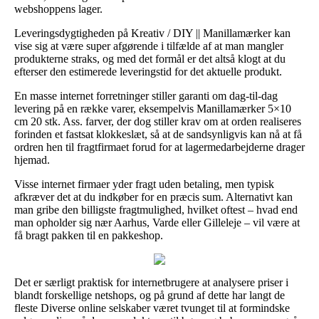
webshoppens lager.
Leveringsdygtigheden på Kreativ / DIY || Manillamærker kan
vise sig at være super afgørende i tilfælde af at man mangler
produkterne straks, og med det formål er det altså klogt at du
efterser den estimerede leveringstid for det aktuelle produkt.
En masse internet forretninger stiller garanti om dag-til-dag
levering på en række varer, eksempelvis Manillamærker 5×10
cm 20 stk. Ass. farver, der dog stiller krav om at orden realiseres
forinden et fastsat klokkeslæt, så at de sandsynligvis kan nå at få
ordren hen til fragtfirmaet forud for at lagermedarbejderne drager
hjemad.
Visse internet firmaer yder fragt uden betaling, men typisk
afkræver det at du indkøber for en præcis sum. Alternativt kan
man gribe den billigste fragtmulighed, hvilket oftest – hvad end
man opholder sig nær Aarhus, Varde eller Gilleleje – vil være at
få bragt pakken til en pakkeshop.
Det er særligt praktisk for internetbrugere at analysere priser i
blandt forskellige netshops, og på grund af dette har langt de
fleste Diverse online selskaber været tvunget til at formindske