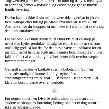
salgsværdien på deres produkter – til børn og babyer, men også
til herrer og damer – kolossalt, og endda nogle gange tilbyde
fragtfri levering.
Derfor kan det ikke desto mindre være tiden værd at inspicere
flere e-shops efter udsalg på Manillamærker 5×10 cm 20 stk.
Ass. farver før du shopper, så man ikke er i tvivl om at skaffe sig
den mest attraktive pris.
Du bør blot ikke undervurdere, at i tilfælde af at en shop på
nettet frembyder produkter til salg for en pris som kan ses som
umådelig god, så bør det for det meste være en indikator for en
uærlig internet handler. Køb med gængse betalingskort er i hvert
fald omfattet af en ordning, hvilket støtter folk overfor uægte
internet forretninger.
Generelt anbefaler vi kortkøb eller mobilbetaling. Som en
alternativ mulighed kunne du drage nytte af en
afbetalingsordning fra fx ViaBill, såfremt du ser en fordel i at
klare omkostningerne over en periode.
Før nogen køber i en Diverse online shop burde man altid
studere netshoppens forretningsbetingelser, det er dog normalt
ikke særlig spændende.