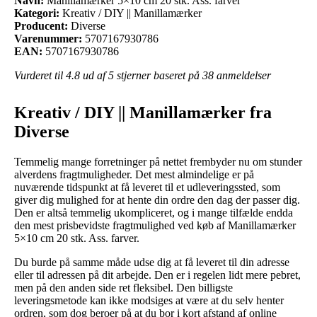
Navn:
Manillamærker 5×10 cm 20 stk. Ass. farver
Kategori:
Kreativ / DIY || Manillamærker
Producent:
Diverse
Varenummer:
5707167930786
EAN:
5707167930786
Vurderet til
4.8
ud af 5 stjerner baseret på
38
anmeldelser
Kreativ / DIY || Manillamærker fra
Diverse
Temmelig mange forretninger på nettet frembyder nu om stunder
alverdens fragtmuligheder. Det mest almindelige er på
nuværende tidspunkt at få leveret til et udleveringssted, som
giver dig mulighed for at hente din ordre den dag der passer dig.
Den er altså temmelig ukompliceret, og i mange tilfælde endda
den mest prisbevidste fragtmulighed ved køb af Manillamærker
5×10 cm 20 stk. Ass. farver.
Du burde på samme måde udse dig at få leveret til din adresse
eller til adressen på dit arbejde. Den er i regelen lidt mere pebret,
men på den anden side ret fleksibel. Den billigste
leveringsmetode kan ikke modsiges at være at du selv henter
ordren, som dog beroer på at du bor i kort afstand af online