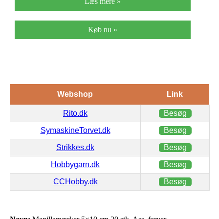
Læs mere »
Køb nu »
Webshop
Link
Rito.dk
Besøg
SymaskineTorvet.dk
Besøg
Strikkes.dk
Besøg
Hobbygarn.dk
Besøg
CCHobby.dk
Besøg