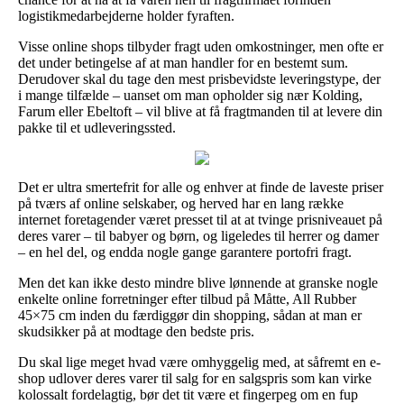
logistikmedarbejderne holder fyraften.
Visse online shops tilbyder fragt uden omkostninger, men ofte er
det under betingelse af at man handler for en bestemt sum.
Derudover skal du tage den mest prisbevidste leveringstype, der
i mange tilfælde – uanset om man opholder sig nær Kolding,
Farum eller Ebeltoft – vil blive at få fragtmanden til at levere din
pakke til et udleveringssted.
Det er ultra smertefrit for alle og enhver at finde de laveste priser
på tværs af online selskaber, og herved har en lang række
internet foretagender været presset til at at tvinge prisniveauet på
deres varer – til babyer og børn, og ligeledes til herrer og damer
– en hel del, og endda nogle gange garantere portofri fragt.
Men det kan ikke desto mindre blive lønnende at granske nogle
enkelte online forretninger efter tilbud på Måtte, All Rubber
45×75 cm inden du færdiggør din shopping, sådan at man er
skudsikker på at modtage den bedste pris.
Du skal lige meget hvad være omhyggelig med, at såfremt en e-
shop udlover deres varer til salg for en salgspris som kan virke
kolossalt fordelagtig, bør det tit være et fingerpeg om en fup