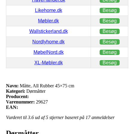
Likehome.dk
Besøg
Møbler.dk
Besøg
Wallstickerland.dk
Besøg
Nordlyhome.dk
Besøg
MøbelNord.dk
Besøg
XL-Møbler.dk
Besøg
Navn:
Måtte, All Rubber 45×75 cm
Kategori:
Dørmåtter
Producent:
Varenummer:
29627
EAN:
Vurderet til
3.6
ud af 5 stjerner baseret på
17
anmeldelser
Dørmåtter