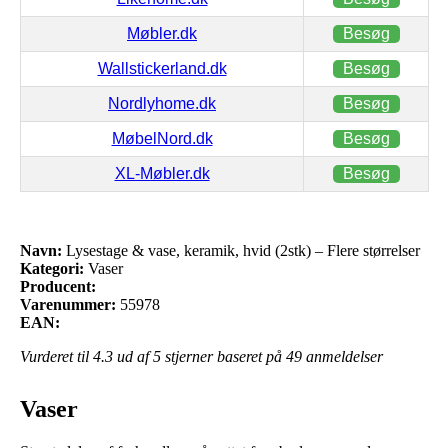
Møbler.dk
Besøg
Wallstickerland.dk
Besøg
Nordlyhome.dk
Besøg
MøbelNord.dk
Besøg
XL-Møbler.dk
Besøg
Navn:
Lysestage & vase, keramik, hvid (2stk) – Flere størrelser
Kategori:
Vaser
Producent:
Varenummer:
55978
EAN:
Vurderet til
4.3
ud af 5 stjerner baseret på
49
anmeldelser
Vaser