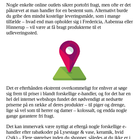
Nogle enkelte online outlets sikrer portofri fragt, men ofte er det
påkrævet at man handler for en bestemt sum. Alternativt burde
du gribe den mindst kostelige leveringsmåde, som i mange
tilfælde – hvad end man opholder sig i Fredericia, Aabenraa eller
Hinnerup – vil være at få bragt produkterne til et
udleveringssted.
Det er efterhånden ekstremt overkommeligt for enhver at søge
sig frem til priser i blandt forskellige e-handler, og for det har en
hel del internet webshops fundet det nødvendigt at nedsætte
priserne på en række af deres produkter – til piger og drenge,
lige så vel som til herrer og damer – kolossalt, og endda nogle
gange garantere fri fragt.
Det kan immervæk være nyttigt at eftergå nogle forskellige e-
handler efter rabatkoder på Lysestage & vase, keramik, hvid
(2stk) – Flere størrelser inden du shopper, således at du ikke er i