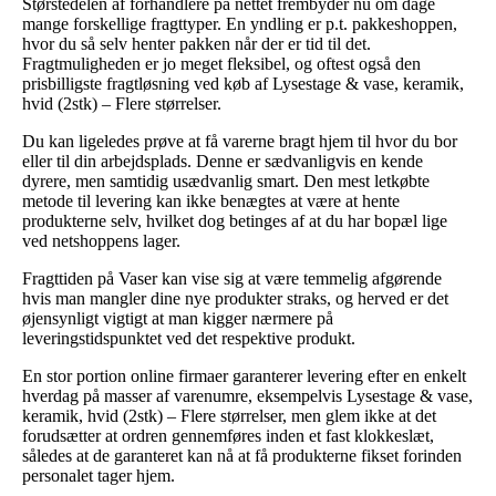
Størstedelen af forhandlere på nettet frembyder nu om dage
mange forskellige fragttyper. En yndling er p.t. pakkeshoppen,
hvor du så selv henter pakken når der er tid til det.
Fragtmuligheden er jo meget fleksibel, og oftest også den
prisbilligste fragtløsning ved køb af Lysestage & vase, keramik,
hvid (2stk) – Flere størrelser.
Du kan ligeledes prøve at få varerne bragt hjem til hvor du bor
eller til din arbejdsplads. Denne er sædvanligvis en kende
dyrere, men samtidig usædvanlig smart. Den mest letkøbte
metode til levering kan ikke benægtes at være at hente
produkterne selv, hvilket dog betinges af at du har bopæl lige
ved netshoppens lager.
Fragttiden på Vaser kan vise sig at være temmelig afgørende
hvis man mangler dine nye produkter straks, og herved er det
øjensynligt vigtigt at man kigger nærmere på
leveringstidspunktet ved det respektive produkt.
En stor portion online firmaer garanterer levering efter en enkelt
hverdag på masser af varenumre, eksempelvis Lysestage & vase,
keramik, hvid (2stk) – Flere størrelser, men glem ikke at det
forudsætter at ordren gennemføres inden et fast klokkeslæt,
således at de garanteret kan nå at få produkterne fikset forinden
personalet tager hjem.