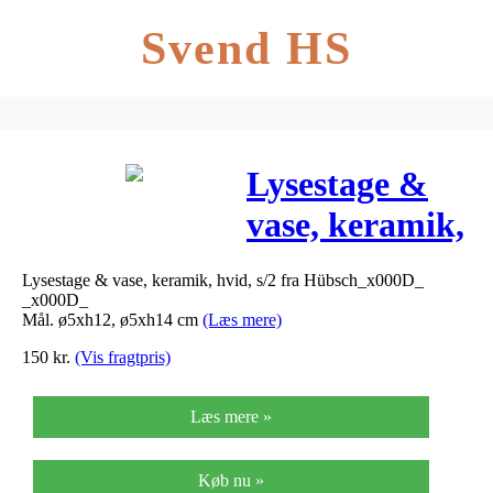
Svend HS
Lysestage &
vase, keramik,
hvid (2stk) –
Lysestage & vase, keramik, hvid, s/2 fra Hübsch_x000D_
Flere
_x000D_
Mål. ø5xh12, ø5xh14 cm
(Læs mere)
størrelser
150
kr.
(Vis fragtpris)
Læs mere »
Køb nu »