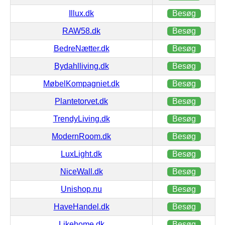
Illux.dk
Besøg
RAW58.dk
Besøg
BedreNætter.dk
Besøg
Bydahlliving.dk
Besøg
MøbelKompagniet.dk
Besøg
Plantetorvet.dk
Besøg
TrendyLiving.dk
Besøg
ModernRoom.dk
Besøg
LuxLight.dk
Besøg
NiceWall.dk
Besøg
Unishop.nu
Besøg
HaveHandel.dk
Besøg
Likehome.dk
Besøg