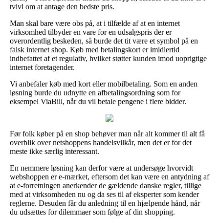
tvivl om at antage den bedste pris.
Man skal bare være obs på, at i tilfælde af at en internet
virksomhed tilbyder en vare for en udsalgspris der er
overordentlig beskeden, så burde det tit være et symbol på en
falsk internet shop. Køb med betalingskort er imidlertid
indbefattet af et regulativ, hvilket støtter kunden imod uoprigtige
internet foretagender.
Vi anbefaler køb med kort eller mobilbetaling. Som en anden
løsning burde du udnytte en afbetalingsordning som for
eksempel ViaBill, når du vil betale pengene i flere bidder.
Før folk køber på en shop behøver man når alt kommer til alt få
overblik over netshoppens handelsvilkår, men det er for det
meste ikke særlig interessant.
En nemmere løsning kan derfor være at undersøge hvorvidt
webshoppen er e-mærket, eftersom det kan være en antydning af
at e-forretningen anerkender de gældende danske regler, tillige
med at virksomheden nu og da ses til af eksperter som kender
reglerne. Desuden får du anledning til en hjælpende hånd, når
du udsættes for dilemmaer som følge af din shopping.