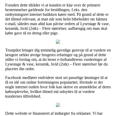
Foruden dette tilråder vi at kunden er klar over de primære
bestemmelser gældende for bestillingen, f.eks. den
ombytningsret internet butikken kører med. På grund af dette er
det tilmed relevant, at man når som helst bibeholder sin faktura
e-mail, således man altid kan påvise ordren af Lysestage & vase,
keramik, hvid (2stk) – Flere størrelser, uafhængig om man skal
købe gave til en dreng eller pige.
Trustpilot bringer dig temmelig gavnlige genveje til at vurdere en
længere række øvrige brugeres erfaringer og på grund af dette
stiller vi forslag om, at du beser e-forhandlerens vurderinger af
Lysestage & vase, keramik, hvid (2stk) – Flere størrelser før du
placerer din ordre.
Facebook medfører endvidere stort set passelige løsninger til at
få en idé om online forretningens popularitet. Herinde er der
nogle internet outlets hvor folk kan skrive en anmeldelse af deres
købsoplevelse, hvilket tilmed må udnyttes til at vurdere
kundernes tilfredshed.
Dette website er finansieret af indtægter fra reklamer. Vi har