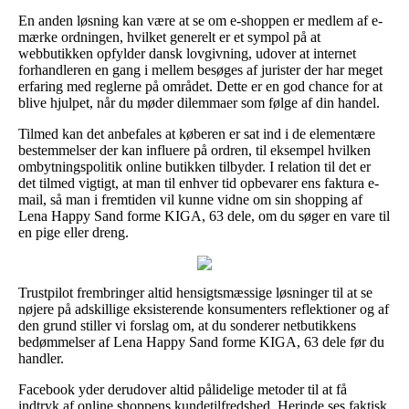
En anden løsning kan være at se om e-shoppen er medlem af e-
mærke ordningen, hvilket generelt er et sympol på at
webbutikken opfylder dansk lovgivning, udover at internet
forhandleren en gang i mellem besøges af jurister der har meget
erfaring med reglerne på området. Dette er en god chance for at
blive hjulpet, når du møder dilemmaer som følge af din handel.
Tilmed kan det anbefales at køberen er sat ind i de elementære
bestemmelser der kan influere på ordren, til eksempel hvilken
ombytningspolitik online butikken tilbyder. I relation til det er
det tilmed vigtigt, at man til enhver tid opbevarer ens faktura e-
mail, så man i fremtiden vil kunne vidne om sin shopping af
Lena Happy Sand forme KIGA, 63 dele, om du søger en vare til
en pige eller dreng.
Trustpilot frembringer altid hensigtsmæssige løsninger til at se
nøjere på adskillige eksisterende konsumenters reflektioner og af
den grund stiller vi forslag om, at du sonderer netbutikkens
bedømmelser af Lena Happy Sand forme KIGA, 63 dele før du
handler.
Facebook yder derudover altid pålidelige metoder til at få
indtryk af online shoppens kundetilfredshed. Herinde ses faktisk