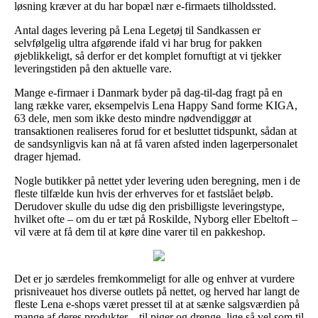
løsning kræver at du har bopæl nær e-firmaets tilholdssted.
Antal dages levering på Lena Legetøj til Sandkassen er
selvfølgelig ultra afgørende ifald vi har brug for pakken
øjeblikkeligt, så derfor er det komplet fornuftigt at vi tjekker
leveringstiden på den aktuelle vare.
Mange e-firmaer i Danmark byder på dag-til-dag fragt på en
lang række varer, eksempelvis Lena Happy Sand forme KIGA,
63 dele, men som ikke desto mindre nødvendiggør at
transaktionen realiseres forud for et besluttet tidspunkt, sådan at
de sandsynligvis kan nå at få varen afsted inden lagerpersonalet
drager hjemad.
Nogle butikker på nettet yder levering uden beregning, men i de
fleste tilfælde kun hvis der erhverves for et fastslået beløb.
Derudover skulle du udse dig den prisbilligste leveringstype,
hvilket ofte – om du er tæt på Roskilde, Nyborg eller Ebeltoft –
vil være at få dem til at køre dine varer til en pakkeshop.
Det er jo særdeles fremkommeligt for alle og enhver at vurdere
prisniveauet hos diverse outlets på nettet, og herved har langt de
fleste Lena e-shops været presset til at at sænke salgsværdien på
mange af deres produkter – til piger og drenge, lige så vel som til