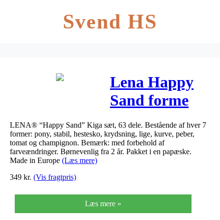
Svend HS
Lena Happy
Sand forme
KIGA, 63 dele
LENA® “Happy Sand” Kiga sæt, 63 dele. Bestående af hver 7
former: pony, stabil, hestesko, krydsning, lige, kurve, peber,
tomat og champignon. Bemærk: med forbehold af
farveændringer. Børnevenlig fra 2 år. Pakket i en papæske.
Made in Europe
(Læs mere)
349
kr.
(Vis fragtpris)
Læs mere »