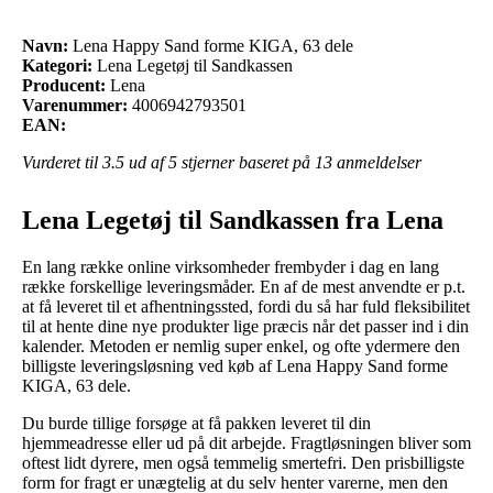
Navn:
Lena Happy Sand forme KIGA, 63 dele
Kategori:
Lena Legetøj til Sandkassen
Producent:
Lena
Varenummer:
4006942793501
EAN:
Vurderet til
3.5
ud af 5 stjerner baseret på
13
anmeldelser
Lena Legetøj til Sandkassen fra Lena
En lang række online virksomheder frembyder i dag en lang
række forskellige leveringsmåder. En af de mest anvendte er p.t.
at få leveret til et afhentningssted, fordi du så har fuld fleksibilitet
til at hente dine nye produkter lige præcis når det passer ind i din
kalender. Metoden er nemlig super enkel, og ofte ydermere den
billigste leveringsløsning ved køb af Lena Happy Sand forme
KIGA, 63 dele.
Du burde tillige forsøge at få pakken leveret til din
hjemmeadresse eller ud på dit arbejde. Fragtløsningen bliver som
oftest lidt dyrere, men også temmelig smertefri. Den prisbilligste
form for fragt er unægtelig at du selv henter varerne, men den