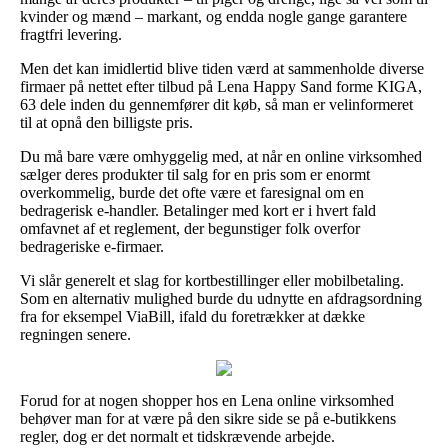
kvinder og mænd – markant, og endda nogle gange garantere
fragtfri levering.
Men det kan imidlertid blive tiden værd at sammenholde diverse
firmaer på nettet efter tilbud på Lena Happy Sand forme KIGA,
63 dele inden du gennemfører dit køb, så man er velinformeret
til at opnå den billigste pris.
Du må bare være omhyggelig med, at når en online virksomhed
sælger deres produkter til salg for en pris som er enormt
overkommelig, burde det ofte være et faresignal om en
bedragerisk e-handler. Betalinger med kort er i hvert fald
omfavnet af et reglement, der begunstiger folk overfor
bedrageriske e-firmaer.
Vi slår generelt et slag for kortbestillinger eller mobilbetaling.
Som en alternativ mulighed burde du udnytte en afdragsordning
fra for eksempel ViaBill, ifald du foretrækker at dække
regningen senere.
Forud for at nogen shopper hos en Lena online virksomhed
behøver man for at være på den sikre side se på e-butikkens
regler, dog er det normalt et tidskrævende arbejde.