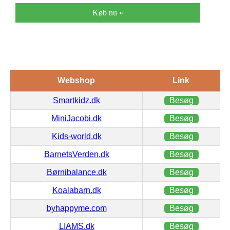
Køb nu »
Webshop
Link
Smartkidz.dk
Besøg
MiniJacobi.dk
Besøg
Kids-world.dk
Besøg
BarnetsVerden.dk
Besøg
Børnibalance.dk
Besøg
Koalabarn.dk
Besøg
byhappyme.com
Besøg
LIAMS.dk
Besøg