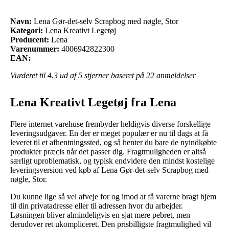
Navn:
Lena Gør-det-selv Scrapbog med nøgle, Stor
Kategori:
Lena Kreativt Legetøj
Producent:
Lena
Varenummer:
4006942822300
EAN:
Vurderet til
4.3
ud af 5 stjerner baseret på
22
anmeldelser
Lena Kreativt Legetøj fra Lena
Flere internet varehuse frembyder heldigvis diverse forskellige
leveringsudgaver. En der er meget populær er nu til dags at få
leveret til et afhentningssted, og så henter du bare de nyindkøbte
produkter præcis når det passer dig. Fragtmuligheden er altså
særligt uproblematisk, og typisk endvidere den mindst kostelige
leveringsversion ved køb af Lena Gør-det-selv Scrapbog med
nøgle, Stor.
Du kunne lige så vel afveje for og imod at få varerne bragt hjem
til din privatadresse eller til adressen hvor du arbejder.
Løsningen bliver almindeligvis en sjat mere pebret, men
derudover ret ukompliceret. Den prisbilligste fragtmulighed vil