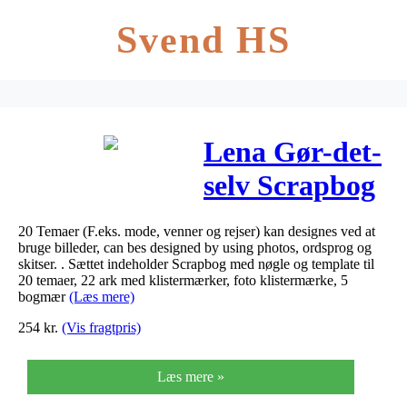
Svend HS
Lena Gør-det-
selv Scrapbog
med nøgle,
20 Temaer (F.eks. mode, venner og rejser) kan designes ved at
Stor
bruge billeder, can bes designed by using photos, ordsprog og
skitser. . Sættet indeholder Scrapbog med nøgle og template til
20 temaer, 22 ark med klistermærker, foto klistermærke, 5
bogmær
(Læs mere)
254
kr.
(Vis fragtpris)
Læs mere »