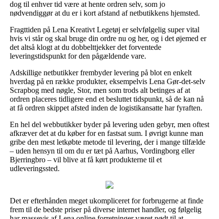
dog til enhver tid være at hente ordren selv, som jo
nødvendiggør at du er i kort afstand af netbutikkens hjemsted.
Fragttiden på Lena Kreativt Legetøj er selvfølgelig super vital
hvis vi står og skal bruge din ordre nu og her, og i det øjemed er
det altså klogt at du dobbelttjekker det forventede
leveringstidspunkt for den pågældende vare.
Adskillige netbutikker frembyder levering på blot en enkelt
hverdag på en række produkter, eksempelvis Lena Gør-det-selv
Scrapbog med nøgle, Stor, men som trods alt betinges af at
ordren placeres tidligere end et besluttet tidspunkt, så de kan nå
at få ordren skippet afsted inden de logistikansatte har fyraften.
En hel del webbutikker byder på levering uden gebyr, men oftest
afkræver det at du køber for en fastsat sum. I øvrigt kunne man
gribe den mest letkøbte metode til levering, der i mange tilfælde
– uden hensyn til om du er tæt på Aarhus, Vordingborg eller
Bjerringbro – vil blive at få kørt produkterne til et
udleveringssted.
Det er efterhånden meget ukompliceret for forbrugerne at finde
frem til de bedste priser på diverse internet handler, og følgelig
har massevis af Lena online forretninger været nødt til at