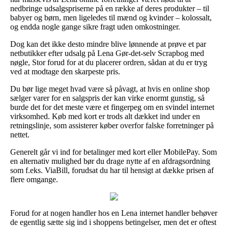
nedbringe udsalgspriserne på en række af deres produkter – til
babyer og børn, men ligeledes til mænd og kvinder – kolossalt,
og endda nogle gange sikre fragt uden omkostninger.
Dog kan det ikke desto mindre blive lønnende at prøve et par
netbutikker efter udsalg på Lena Gør-det-selv Scrapbog med
nøgle, Stor forud for at du placerer ordren, sådan at du er tryg
ved at modtage den skarpeste pris.
Du bør lige meget hvad være så påvagt, at hvis en online shop
sælger varer for en salgspris der kan virke enormt gunstig, så
burde det for det meste være et fingerpeg om en svindel internet
virksomhed. Køb med kort er trods alt dækket ind under en
retningslinje, som assisterer køber overfor falske forretninger på
nettet.
Generelt går vi ind for betalinger med kort eller MobilePay. Som
en alternativ mulighed bør du drage nytte af en afdragsordning
som f.eks. ViaBill, forudsat du har til hensigt at dække prisen af
flere omgange.
Forud for at nogen handler hos en Lena internet handler behøver
de egentlig sætte sig ind i shoppens betingelser, men det er oftest