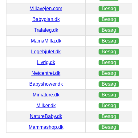
Villavejen.com
Besøg
Babyplan.dk
Besøg
Tralaleg.dk
Besøg
MamaMilla.dk
Besøg
Legehjulet.dk
Besøg
Livrig.dk
Besøg
Netcentret.dk
Besøg
Babyshower.dk
Besøg
Miniature.dk
Besøg
Milker.dk
Besøg
NatureBaby.dk
Besøg
Mammashop.dk
Besøg