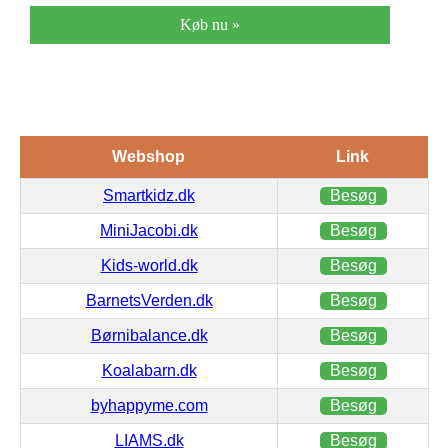
Køb nu »
Webshop
Link
Smartkidz.dk
Besøg
MiniJacobi.dk
Besøg
Kids-world.dk
Besøg
BarnetsVerden.dk
Besøg
Børnibalance.dk
Besøg
Koalabarn.dk
Besøg
byhappyme.com
Besøg
LIAMS.dk
Besøg