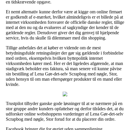
en tidskrævende opgave.
Et nemt alternativ kunne derfor være at kigge om online firmaet
er godkendt af e-mærket, hvilket almindeligvis er et billede på at
internet virksomheden forsvarer de officielle danske regler, tillige
med at den nu og da evalueres af sagkyndige der kender til de
gældende regler. Derudover giver det dig genvej til hjælpende
service, hvis du skulle få dilemmaer med din shopping.
Tillige anbefales det at køber er vidende om de mest
betydningsfulde retningslinjer der gør sig gældende i forbindelse
med ordren, eksempelvis hvilken byttepolitik internet
virksomheden kører med. Her er det ligeledes afgørende, at man
stadigvæk beholder ens faktura, så man senere vil kunne påvise
sin bestilling af Lena Gør-det-selv Scrapbog med nøgle, Stor,
uden hensyn til om man efterspørger produkter til en mand eller
kvinde.
Trustpilot tilbyder ganske gode løsninger til at se nærmere på en
stor gruppe andre kunders opfattelser og derfor tilrådes det, at du
udforsker online webshoppens vurderinger af Lena Gør-det-selv
Scrapbog med nøgle, Stor forud for at du placerer din ordre.
Facebook bringer dig for øvrigt uden sammenligning