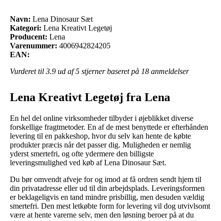
Navn:
Lena Dinosaur Sæt
Kategori:
Lena Kreativt Legetøj
Producent:
Lena
Varenummer:
4006942824205
EAN:
Vurderet til
3.9
ud af 5 stjerner baseret på
18
anmeldelser
Lena Kreativt Legetøj fra Lena
En hel del online virksomheder tilbyder i øjeblikket diverse
forskellige fragtmetoder. En af de mest benyttede er efterhånden
levering til en pakkeshop, hvor du selv kan hente de købte
produkter præcis når det passer dig. Muligheden er nemlig
yderst smertefri, og ofte ydermere den billigste
leveringsmulighed ved køb af Lena Dinosaur Sæt.
Du bør omvendt afveje for og imod at få ordren sendt hjem til
din privatadresse eller ud til din arbejdsplads. Leveringsformen
er beklageligvis en tand mindre prisbillig, men desuden vældig
smertefri. Den mest letkøbte form for levering vil dog utvivlsomt
være at hente varerne selv, men den løsning beroer på at du