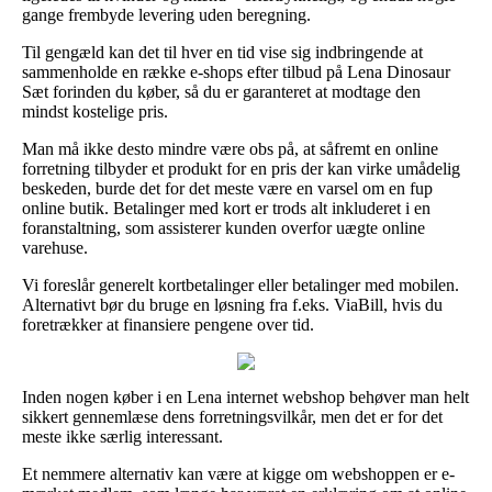
gange frembyde levering uden beregning.
Til gengæld kan det til hver en tid vise sig indbringende at
sammenholde en række e-shops efter tilbud på Lena Dinosaur
Sæt forinden du køber, så du er garanteret at modtage den
mindst kostelige pris.
Man må ikke desto mindre være obs på, at såfremt en online
forretning tilbyder et produkt for en pris der kan virke umådelig
beskeden, burde det for det meste være en varsel om en fup
online butik. Betalinger med kort er trods alt inkluderet i en
foranstaltning, som assisterer kunden overfor uægte online
varehuse.
Vi foreslår generelt kortbetalinger eller betalinger med mobilen.
Alternativt bør du bruge en løsning fra f.eks. ViaBill, hvis du
foretrækker at finansiere pengene over tid.
Inden nogen køber i en Lena internet webshop behøver man helt
sikkert gennemlæse dens forretningsvilkår, men det er for det
meste ikke særlig interessant.
Et nemmere alternativ kan være at kigge om webshoppen er e-