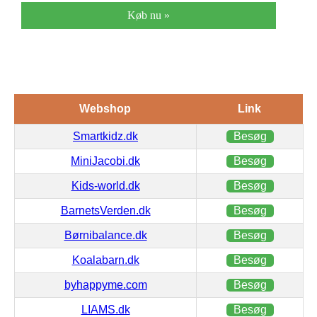
Køb nu »
Webshop
Link
Smartkidz.dk
Besøg
MiniJacobi.dk
Besøg
Kids-world.dk
Besøg
BarnetsVerden.dk
Besøg
Børnibalance.dk
Besøg
Koalabarn.dk
Besøg
byhappyme.com
Besøg
LIAMS.dk
Besøg