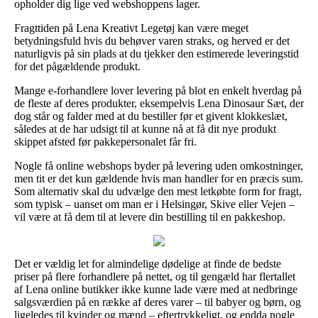
opholder dig lige ved webshoppens lager.
Fragttiden på Lena Kreativt Legetøj kan være meget
betydningsfuld hvis du behøver varen straks, og herved er det
naturligvis på sin plads at du tjekker den estimerede leveringstid
for det pågældende produkt.
Mange e-forhandlere lover levering på blot en enkelt hverdag på
de fleste af deres produkter, eksempelvis Lena Dinosaur Sæt, der
dog står og falder med at du bestiller før et givent klokkeslæt,
således at de har udsigt til at kunne nå at få dit nye produkt
skippet afsted før pakkepersonalet får fri.
Nogle få online webshops byder på levering uden omkostninger,
men tit er det kun gældende hvis man handler for en præcis sum.
Som alternativ skal du udvælge den mest letkøbte form for fragt,
som typisk – uanset om man er i Helsingør, Skive eller Vejen –
vil være at få dem til at levere din bestilling til en pakkeshop.
Det er vældig let for almindelige dødelige at finde de bedste
priser på flere forhandlere på nettet, og til gengæld har flertallet
af Lena online butikker ikke kunne lade være med at nedbringe
salgsværdien på en række af deres varer – til babyer og børn, og
ligeledes til kvinder og mænd – eftertrykkeligt, og endda nogle