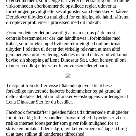
mærket medlem, som længe har været en erklæring om at online
virksomheden efterkommer de opstillede regler, udover at
forretningen jævnligt efterses af jurister som behersker vilkårene.
Derudover tilbydes du mulighed for en hjælpende hånd, såfremt
du oplever problemer i processen med dit indkøb.
Foruden dette er det prisværdigt at man er obs på de mest
centrale bestemmelser der kan håndhæves i forbindelse med
købet, som for eksempel hvilken returrettighed online firmaet
tilbyder. I relation til det er det virkelig relevant, at man altid
gemmer ens ordrekvittering, således man til enhver tid vil kunne
bevise sin shopping af Lena Dinosaur Sæt, uden hensyn til om
man er på udkig efter varer til en voksen eller et barn.
Trustpilot fremskaffer visse tiltalende genveje til at bese
forskellige nuværende køberes bedømmelser og på grund af
dette anbefales det, at du udforsker webshoppens vurderinger af
Lena Dinosaur Sæt før du bestiller.
Facebook fremskaffer ligeledes fuldt ud udmærkede muligheder
for at få et kig ind i e-handlens troværdighed. I øvrigt ser vi en
række internet foretagender som giver folk mulighed for at
skrive en omtale af deres køb, hvilket ydermere må tages i brug
til at tage stilling til kundernes tilfredshed.