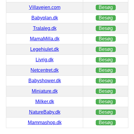
Villavejen.com
Besøg
Babyplan.dk
Besøg
Tralaleg.dk
Besøg
MamaMilla.dk
Besøg
Legehjulet.dk
Besøg
Livrig.dk
Besøg
Netcentret.dk
Besøg
Babyshower.dk
Besøg
Miniature.dk
Besøg
Milker.dk
Besøg
NatureBaby.dk
Besøg
Mammashop.dk
Besøg