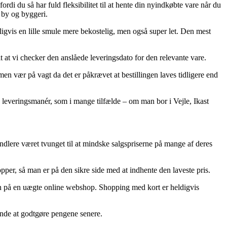
rdi du så har fuld fleksibilitet til at hente din nyindkøbte vare når du
 by og byggeri.
eligvis en lille smule mere bekostelig, men også super let. Den mest
t at vi checker den anslåede leveringsdato for den relevante vare.
en vær på vagt da det er påkrævet at bestillingen laves tidligere end
e leveringsmanér, som i mange tilfælde – om man bor i Vejle, Ikast
andlere været tvunget til at mindske salgspriserne på mange af deres
pper, så man er på den sikre side med at indhente den laveste pris.
egn på en uægte online webshop. Shopping med kort er heldigvis
 sinde at godtgøre pengene senere.