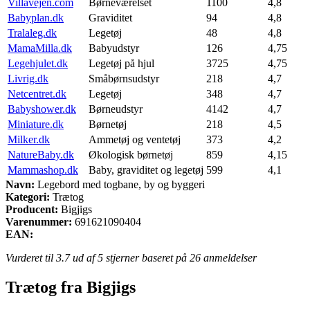
Villavejen.com
Børneværelset
1100
4,8
Babyplan.dk
Graviditet
94
4,8
Tralaleg.dk
Legetøj
48
4,8
MamaMilla.dk
Babyudstyr
126
4,75
Legehjulet.dk
Legetøj på hjul
3725
4,75
Livrig.dk
Småbørnsudstyr
218
4,7
Netcentret.dk
Legetøj
348
4,7
Babyshower.dk
Børneudstyr
4142
4,7
Miniature.dk
Børnetøj
218
4,5
Milker.dk
Ammetøj og ventetøj
373
4,2
NatureBaby.dk
Økologisk børnetøj
859
4,15
Mammashop.dk
Baby, graviditet og legetøj
599
4,1
Navn:
Legebord med togbane, by og byggeri
Kategori:
Trætog
Producent:
Bigjigs
Varenummer:
691621090404
EAN:
Vurderet til
3.7
ud af 5 stjerner baseret på
26
anmeldelser
Trætog fra Bigjigs