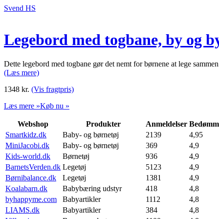
Svend HS
Legebord med togbane, by og b
Dette legebord med togbane gør det nemt for børnene at lege sammen.
(Læs mere)
1348
kr.
(Vis fragtpris)
Læs mere »
Køb nu »
Webshop
Produkter
Anmeldelser
Bedømme
Smartkidz.dk
Baby- og børnetøj
2139
4,95
MiniJacobi.dk
Baby- og børnetøj
369
4,9
Kids-world.dk
Børnetøj
936
4,9
BarnetsVerden.dk
Legetøj
5123
4,9
Børnibalance.dk
Legetøj
1381
4,9
Koalabarn.dk
Babybæring udstyr
418
4,8
byhappyme.com
Babyartikler
1112
4,8
LIAMS.dk
Babyartikler
384
4,8