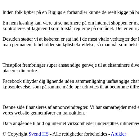
Inden folk køber på en Bigjigs e-forhandler kunne de reelt kigge på b
En nem løsning kan være at se nærmere på om internet shoppen er medl
kontrolleres af fagmænd som forstår reglerne på området. Det er en rig
Desuden støtter vi at køberen er sat ind i de mest vitale vedtægter der
man permanent bibeholder sin købsbekræftelse, så man når som helst 
Trustpilot frembringer super anstændige genveje til at eksaminere div
placerer din ordre.
Facebook tilbyder dig lignende uden sammenligning uafhængige chancer
købsoplevelse, som på samme måde bør udnyttes til at bedømme tilfr
Denne side finansieres af annonceindtægter. Vi har samarbejder med e
vores website gennemfører en transaktion.
Data angående tilbud og internet virksomheder understøttes rutinemæss
© Copyright
Svend HS
- Alle rettigheder forbeholdes -
Artikler