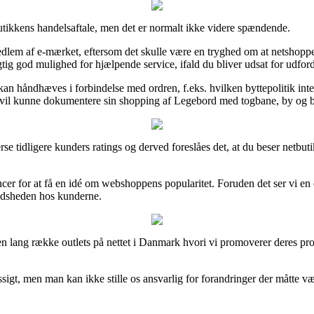
utikkens handelsaftale, men det er normalt ikke videre spændende.
em af e-mærket, eftersom det skulle være en tryghed om at netshoppen t
tig god mulighed for hjælpende service, ifald du bliver udsat for udford
 kan håndhæves i forbindelse med ordren, f.eks. hvilken byttepolitik inte
vil kunne dokumentere sin shopping af Legebord med togbane, by og byg
erse tidligere kunders ratings og derved foreslåes det, at du beser net
 for at få en idé om webshoppens popularitet. Foruden det ser vi en de
edsheden hos kunderne.
n lang række outlets på nettet i Danmark hvori vi promoverer deres pro
igt, men man kan ikke stille os ansvarlig for forandringer der måtte væ