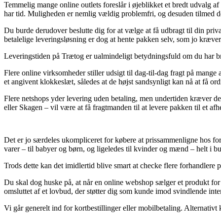
Temmelig mange online outlets foreslår i øjeblikket et bredt udvalg af f
har tid. Muligheden er nemlig vældig problemfri, og desuden tilmed 
Du burde derudover beslutte dig for at vælge at få udbragt til din priv
betalelige leveringsløsning er dog at hente pakken selv, som jo kræver
Leveringstiden på Trætog er ualmindeligt betydningsfuld om du har brug
Flere online virksomheder stiller udsigt til dag-til-dag fragt på mang
et angivent klokkeslæt, således at de højst sandsynligt kan nå at få ord
Flere netshops yder levering uden betaling, men undertiden kræver det 
eller Skagen – vil være at få fragtmanden til at levere pakken til et af
Det er jo særdeles ukompliceret for købere at prissammenligne hos fors
varer – til babyer og børn, og ligeledes til kvinder og mænd – helt 
Trods dette kan det imidlertid blive smart at checke flere forhandlere
Du skal dog huske på, at når en online webshop sælger et produkt for 
omsluttet af et lovbud, der støtter dig som kunde imod svindlende inte
Vi går generelt ind for kortbestillinger eller mobilbetaling. Alternativ