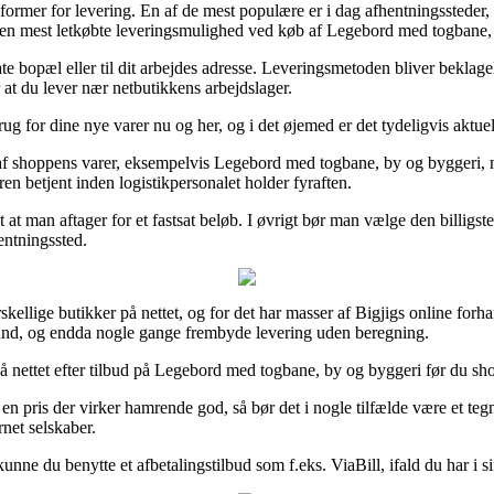
ormer for levering. En af de mest populære er i dag afhentningssteder, fo
den mest letkøbte leveringsmulighed ved køb af Legebord med togbane,
ate bopæl eller til dit arbejdes adresse. Leveringsmetoden bliver beklag
 at du lever nær netbutikkens arbejdslager.
 for dine nye varer nu og her, og i det øjemed er det tydeligvis aktuel
e af shoppens varer, eksempelvis Legebord med togbane, by og byggeri, m
ren betjent inden logistikpersonalet holder fyraften.
at man aftager for et fastsat beløb. I øvrigt bør man vælge den billigst
hentningssted.
kellige butikker på nettet, og for det har masser af Bigjigs online forh
i bund, og endda nogle gange frembyde levering uden beregning.
 på nettet efter tilbud på Legebord med togbane, by og byggeri før du sho
en pris der virker hamrende god, så bør det i nogle tilfælde være et t
rnet selskaber.
t kunne du benytte et afbetalingstilbud som f.eks. ViaBill, ifald du har i