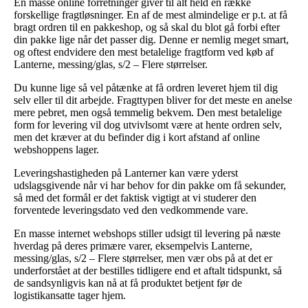
En masse online forretninger giver til alt held en række
forskellige fragtløsninger. En af de mest almindelige er p.t. at få
bragt ordren til en pakkeshop, og så skal du blot gå forbi efter
din pakke lige når det passer dig. Denne er nemlig meget smart,
og oftest endvidere den mest betalelige fragtform ved køb af
Lanterne, messing/glas, s/2 – Flere størrelser.
Du kunne lige så vel påtænke at få ordren leveret hjem til dig
selv eller til dit arbejde. Fragttypen bliver for det meste en anelse
mere pebret, men også temmelig bekvem. Den mest betalelige
form for levering vil dog utvivlsomt være at hente ordren selv,
men det kræver at du befinder dig i kort afstand af online
webshoppens lager.
Leveringshastigheden på Lanterner kan være yderst
udslagsgivende når vi har behov for din pakke om få sekunder,
så med det formål er det faktisk vigtigt at vi studerer den
forventede leveringsdato ved den vedkommende vare.
En masse internet webshops stiller udsigt til levering på næste
hverdag på deres primære varer, eksempelvis Lanterne,
messing/glas, s/2 – Flere størrelser, men vær obs på at det er
underforstået at der bestilles tidligere end et aftalt tidspunkt, så
de sandsynligvis kan nå at få produktet betjent før de
logistikansatte tager hjem.