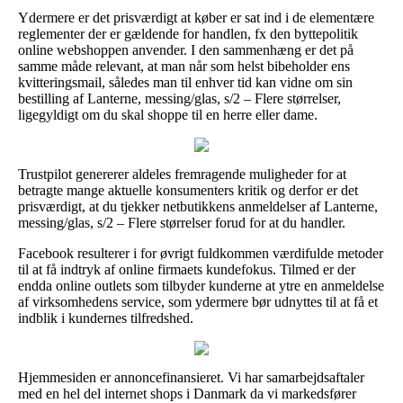
Ydermere er det prisværdigt at køber er sat ind i de elementære
reglementer der er gældende for handlen, fx den byttepolitik
online webshoppen anvender. I den sammenhæng er det på
samme måde relevant, at man når som helst bibeholder ens
kvitteringsmail, således man til enhver tid kan vidne om sin
bestilling af Lanterne, messing/glas, s/2 – Flere størrelser,
ligegyldigt om du skal shoppe til en herre eller dame.
Trustpilot genererer aldeles fremragende muligheder for at
betragte mange aktuelle konsumenters kritik og derfor er det
prisværdigt, at du tjekker netbutikkens anmeldelser af Lanterne,
messing/glas, s/2 – Flere størrelser forud for at du handler.
Facebook resulterer i for øvrigt fuldkommen værdifulde metoder
til at få indtryk af online firmaets kundefokus. Tilmed er der
endda online outlets som tilbyder kunderne at ytre en anmeldelse
af virksomhedens service, som ydermere bør udnyttes til at få et
indblik i kundernes tilfredshed.
Hjemmesiden er annoncefinansieret. Vi har samarbejdsaftaler
med en hel del internet shops i Danmark da vi markedsfører