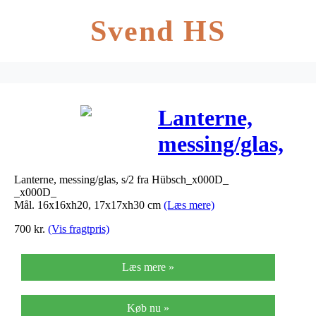
Svend HS
Lanterne,
messing/glas,
s/2 – Flere
Lanterne, messing/glas, s/2 fra Hübsch_x000D_
størrelser
_x000D_
Mål. 16x16xh20, 17x17xh30 cm
(Læs mere)
700
kr.
(Vis fragtpris)
Læs mere »
Køb nu »