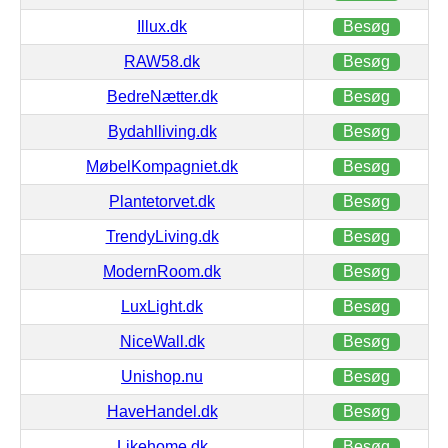
Illux.dk
Besøg
RAW58.dk
Besøg
BedreNætter.dk
Besøg
Bydahlliving.dk
Besøg
MøbelKompagniet.dk
Besøg
Plantetorvet.dk
Besøg
TrendyLiving.dk
Besøg
ModernRoom.dk
Besøg
LuxLight.dk
Besøg
NiceWall.dk
Besøg
Unishop.nu
Besøg
HaveHandel.dk
Besøg
Likehome.dk
Besøg