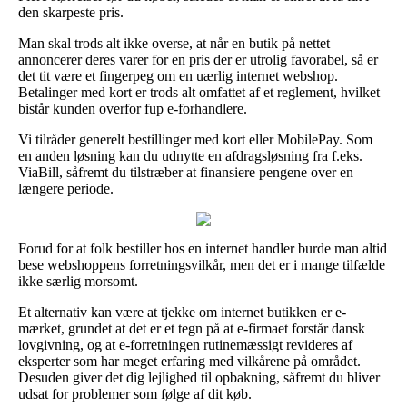
den skarpeste pris.
Man skal trods alt ikke overse, at når en butik på nettet
annoncerer deres varer for en pris der er utrolig favorabel, så er
det tit være et fingerpeg om en uærlig internet webshop.
Betalinger med kort er trods alt omfattet af et reglement, hvilket
bistår kunden overfor fup e-forhandlere.
Vi tilråder generelt bestillinger med kort eller MobilePay. Som
en anden løsning kan du udnytte en afdragsløsning fra f.eks.
ViaBill, såfremt du tilstræber at finansiere pengene over en
længere periode.
Forud for at folk bestiller hos en internet handler burde man altid
bese webshoppens forretningsvilkår, men det er i mange tilfælde
ikke særlig morsomt.
Et alternativ kan være at tjekke om internet butikken er e-
mærket, grundet at det er et tegn på at e-firmaet forstår dansk
lovgivning, og at e-forretningen rutinemæssigt revideres af
eksperter som har meget erfaring med vilkårene på området.
Desuden giver det dig lejlighed til opbakning, såfremt du bliver
udsat for problemer som følge af dit køb.