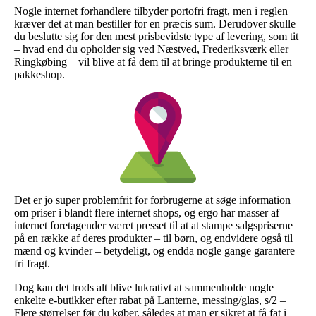
Nogle internet forhandlere tilbyder portofri fragt, men i reglen
kræver det at man bestiller for en præcis sum. Derudover skulle
du beslutte sig for den mest prisbevidste type af levering, som tit
– hvad end du opholder sig ved Næstved, Frederiksværk eller
Ringkøbing – vil blive at få dem til at bringe produkterne til en
pakkeshop.
Det er jo super problemfrit for forbrugerne at søge information
om priser i blandt flere internet shops, og ergo har masser af
internet foretagender været presset til at at stampe salgspriserne
på en række af deres produkter – til børn, og endvidere også til
mænd og kvinder – betydeligt, og endda nogle gange garantere
fri fragt.
Dog kan det trods alt blive lukrativt at sammenholde nogle
enkelte e-butikker efter rabat på Lanterne, messing/glas, s/2 –
Flere størrelser før du køber, således at man er sikret at få fat i