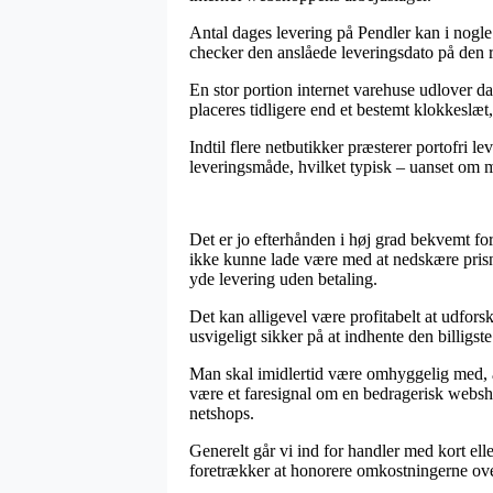
Antal dages levering på Pendler kan i nogle t
checker den anslåede leveringsdato på den r
En stor portion internet varehuse udlover d
placeres tidligere end et bestemt klokkeslæt,
Indtil flere netbutikker præsterer portofri 
leveringsmåde, hvilket typisk – uanset om ma
Det er jo efterhånden i høj grad bekvemt for
ikke kunne lade være med at nedskære prisni
yde levering uden betaling.
Det kan alligevel være profitabelt at udfor
usvigeligt sikker på at indhente den billigste
Man skal imidlertid være omhyggelig med, at
være et faresignal om en bedragerisk websh
netshops.
Generelt går vi ind for handler med kort el
foretrækker at honorere omkostningerne ove