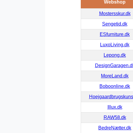
Webshop
Mostersskur.dk
Sengetid.dk
ESfurniture.dk
LuxoLiving.dk
Lepong.dk
DesignGaragen.d
MoreLand.dk
Boboonline.dk
Hoejgaardbrugskuns
Illux.dk
RAW58.dk
BedreNætter.dk