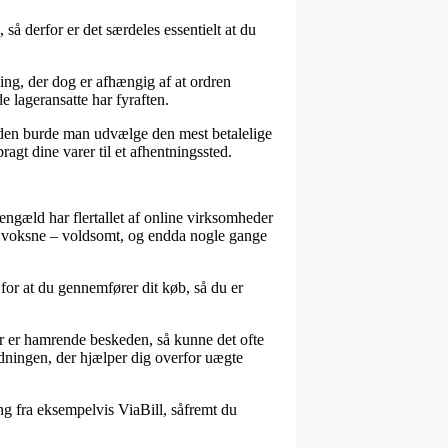
så derfor er det særdeles essentielt at du
ing, der dog er afhængig af at ordren
de lageransatte har fyraften.
esuden burde man udvælge den mest betalelige
agt dine varer til et afhentningssted.
gengæld har flertallet af online virksomheder
til voksne – voldsomt, og endda nogle gange
for at du gennemfører dit køb, så du er
er er hamrende beskeden, så kunne det ofte
dningen, der hjælper dig overfor uægte
ng fra eksempelvis ViaBill, såfremt du