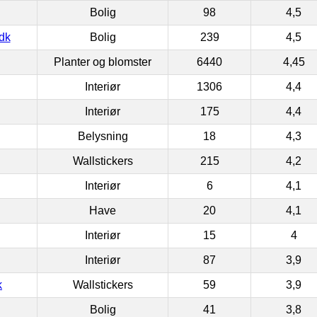
Bolig
98
4,5
dk
Bolig
239
4,5
Planter og blomster
6440
4,45
Interiør
1306
4,4
Interiør
175
4,4
Belysning
18
4,3
Wallstickers
215
4,2
Interiør
6
4,1
Have
20
4,1
Interiør
15
4
Interiør
87
3,9
k
Wallstickers
59
3,9
Bolig
41
3,8