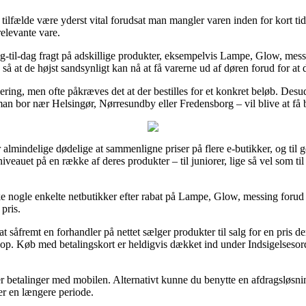
ilfælde være yderst vital forudsat man mangler varen inden for kort tid, 
elevante vare.
ag-til-dag fragt på adskillige produkter, eksempelvis Lampe, Glow, mess
 så at de højst sandsynligt kan nå at få varerne ud af døren forud for at 
levering, men ofte påkræves det at der bestilles for et konkret beløb. D
n bor nær Helsingør, Nørresundby eller Fredensborg – vil blive at få br
 almindelige dødelige at sammenligne priser på flere e-butikker, og til 
veauet på en række af deres produkter – til juniorer, lige så vel som 
ske nogle enkelte netbutikker efter rabat på Lampe, Glow, messing forud 
 pris.
 såfremt en forhandler på nettet sælger produkter til salg for en pris d
op. Køb med betalingskort er heldigvis dækket ind under Indsigelsesor
ler betalinger med mobilen. Alternativt kunne du benytte en afdragsløsni
r en længere periode.