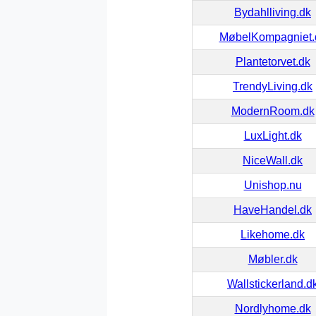
Bydahlliving.dk
MøbelKompagniet.
Plantetorvet.dk
TrendyLiving.dk
ModernRoom.dk
LuxLight.dk
NiceWall.dk
Unishop.nu
HaveHandel.dk
Likehome.dk
Møbler.dk
Wallstickerland.d
Nordlyhome.dk