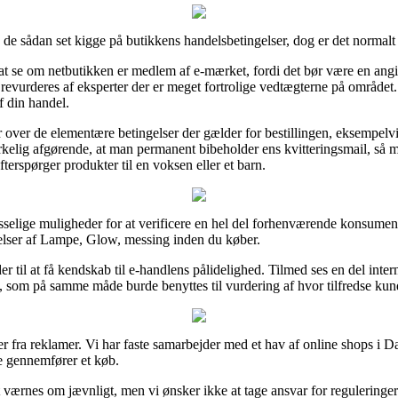
de sådan set kigge på butikkens handelsbetingelser, dog er det normalt
se om netbutikken er medlem af e-mærket, fordi det bør være en angivel
t revurderes af eksperter der er meget fortrolige vedtægterne på området.
f din handel.
ar over de elementære betingelser der gælder for bestillingen, eksempel
 virkelig afgørende, at man permanent bibeholder ens kvitteringsmail, så 
erspørger produkter til en voksen eller et barn.
selige muligheder for at verificere en hel del forhenværende konsumen
delser af Lampe, Glow, messing inden du køber.
er til at få kendskab til e-handlens pålidelighed. Tilmed ses en del inte
 som på samme måde burde benyttes til vurdering af hvor tilfredse kun
er fra reklamer. Vi har faste samarbejder med et hav af online shops i
re gennemfører et køb.
 værnes om jævnligt, men vi ønsker ikke at tage ansvar for reguleringer 