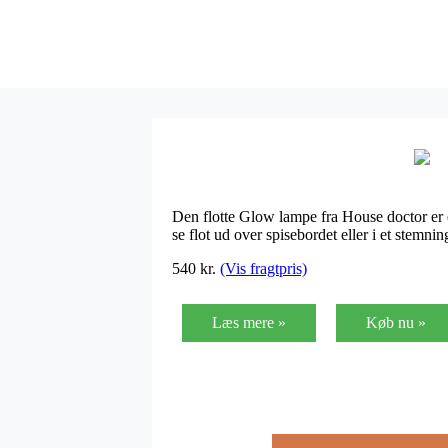
Den flotte Glow lampe fra House doctor er e
se flot ud over spisebordet eller i et stemni
540
kr.
(Vis fragtpris)
Læs mere »
Køb nu »