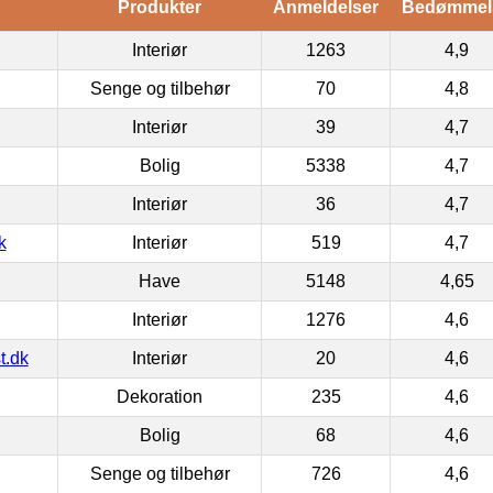
Produkter
Anmeldelser
Bedømmel
Interiør
1263
4,9
Senge og tilbehør
70
4,8
Interiør
39
4,7
Bolig
5338
4,7
Interiør
36
4,7
k
Interiør
519
4,7
Have
5148
4,65
Interiør
1276
4,6
t.dk
Interiør
20
4,6
Dekoration
235
4,6
Bolig
68
4,6
Senge og tilbehør
726
4,6