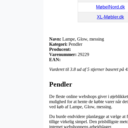
MøbelNord.dk
XL-Møbler.dk
Navn:
Lampe, Glow, messing
Kategori:
Pendler
Producent:
Varenummer:
29229
EAN:
Vurderet til
3.8
ud af 5 stjerner baseret på
4
Pendler
De fleste online webshops giver i øjeblikket 
mulighed for at hente de købte varer når det 
ved køb af Lampe, Glow, messing.
Du burde endvidere planlægge at vælge at få 
tillige virkelig simpel. Den prisbilligste me
internet webshoppens arbejdslager.