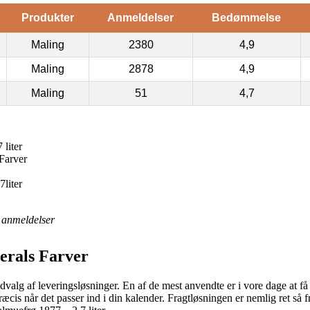
Produkter
Anmeldelser
Bedømmelse
Maling
2380
4,9
Maling
2878
4,9
Maling
51
4,7
liter
Farver
liter
anmeldelser
erals Farver
valg af leveringsløsninger. En af de mest anvendte er i vore dage at f
ræcis når det passer ind i din kalender. Fragtløsningen er nemlig ret så