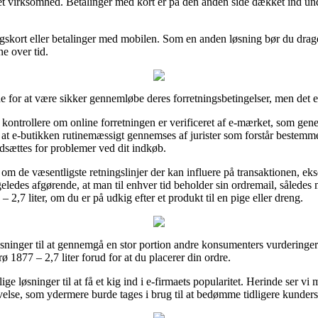
et virksomhed. Betalinger med kort er på den anden side dækket ind und
gskort eller betalinger med mobilen. Som en anden løsning bør du drage 
e over tid.
de for at være sikker gennemløbe deres forretningsbetingelser, men det e
ontrollere om online forretningen er verificeret af e-mærket, som gener
at e-butikken rutinemæssigt gennemses af jurister som forstår bestemm
dsættes for problemer ved dit indkøb.
m de væsentligste retningslinjer der kan influere på transaktionen, eks
eledes afgørende, at man til enhver tid beholder sin ordremail, såled
,7 liter, om du er på udkig efter et produkt til en pige eller dreng.
øsninger til at gennemgå en stor portion andre konsumenters vurderinger o
1877 – 2,7 liter forud for at du placerer din ordre.
e løsninger til at få et kig ind i e-firmaets popularitet. Herinde ser vi
velse, som ydermere burde tages i brug til at bedømme tidligere kunders