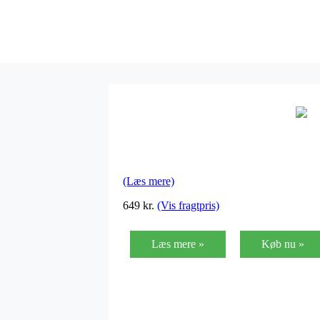
(Læs mere)
649
kr.
(Vis fragtpris)
Læs mere »
Køb nu »