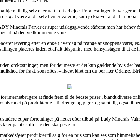
muefrø 1877 – 2,7 liter.
hjem til dig selv eller ud til dit arbejde. Fragtløsningen bliver gerne
 vise sig at være at du selv henter varerne, som jo kræver at du har bopæ
Y Minerals Farver er super udslagsgivende såfremt man har behov for 
ringstid på den vedkommende vare.
ncerer levering efter en enkelt hverdag på mange af shoppens varer, 
estillingen placeres inden et aftalt tidspunkt, med hensynstagen til at de 
ing uden omkostninger, men for det meste er det kun gældende hvis der ha
ulighed for fragt, som oftest – ligegyldigt om du bor nær Odense, Birker
r internetbrugere at finde frem til de bedste priser i blandt diverse onl
risniveauet på produkterne – til drenge og piger, og samtidig også til 
t studere et par forretninger på nettet efter tilbud på Lady Minerals Val
ikker på at skaffe sig den skarpeste pris.
 markedsfører produkter til salg for en pris som kan ses som himmelråb