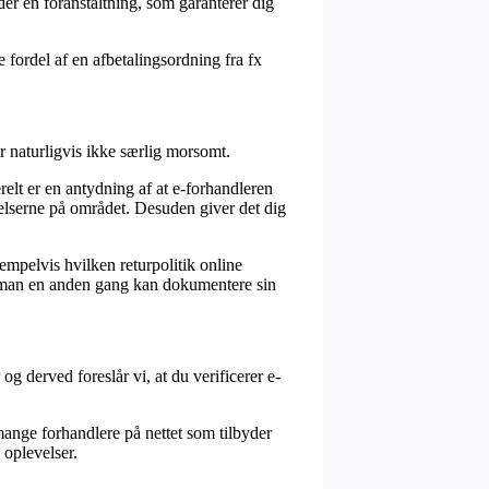
er en foranstaltning, som garanterer dig
fordel af en afbetalingsordning fra fx
r naturligvis ikke særlig morsomt.
elt er en antydning af at e-forhandleren
elserne på området. Desuden giver det dig
empelvis hvilken returpolitik online
es man en anden gang kan dokumentere sin
g derved foreslår vi, at du verificerer e-
 mange forhandlere på nettet som tilbyder
 oplevelser.