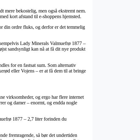
 lidt mere bekostelig, men også ekstremt nem.
l med kort afstand til e-shoppens hjemsted.
din ordre fluks, og derfor er det temmelig
eksempelvis Lady Minerals Valmuefrø 1877 –
højst sandsynligt kan nå at få dit nye produkt
ndles for en fastsat sum. Som alternativ
ød eller Vojens – er at få dem til at bringe
ine virksomheder, og ergo har flere internet
herrer og damer – enormt, og endda nogle
muefrø 1877 – 2,7 liter forinden du
ende fremragende, så bør det undertiden