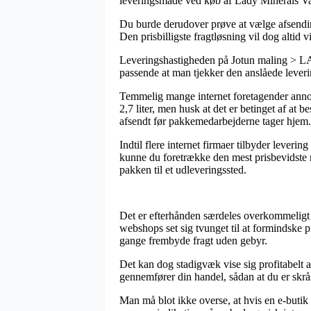
leveringsmåde ved køb af Lady Minerals Val
Du burde derudover prøve at vælge afsending 
Den prisbilligste fragtløsning vil dog altid
Leveringshastigheden på Jotun maling > LAD
passende at man tjekker den anslåede leve
Temmelig mange internet foretagender anno
2,7 liter, men husk at det er betinget af at b
afsendt før pakkemedarbejderne tager hjem.
Indtil flere internet firmaer tilbyder lever
kunne du foretrække den mest prisbevidste m
pakken til et udleveringssted.
Det er efterhånden særdeles overkommeligt fo
webshops set sig tvunget til at formindske p
gange frembyde fragt uden gebyr.
Det kan dog stadigvæk vise sig profitabelt a
gennemfører din handel, sådan at du er skrås
Man må blot ikke overse, at hvis en e-butik