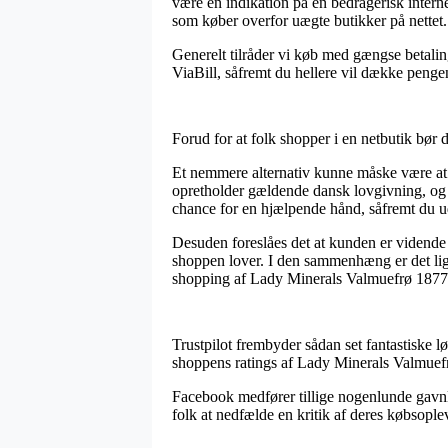
være en indikation på en bedragerisk intern
som køber overfor uægte butikker på nettet.
Generelt tilråder vi køb med gængse betalin
ViaBill, såfremt du hellere vil dække pengen
Forud for at folk shopper i en netbutik bør 
Et nemmere alternativ kunne måske være at k
opretholder gældende dansk lovgivning, og 
chance for en hjælpende hånd, såfremt du u
Desuden foreslåes det at kunden er vidende o
shoppen lover. I den sammenhæng er det lig
shopping af Lady Minerals Valmuefrø 1877 – 2
Trustpilot frembyder sådan set fantastiske l
shoppens ratings af Lady Minerals Valmuefrø 
Facebook medfører tillige nogenlunde gavnlig
folk at nedfælde en kritik af deres købsople