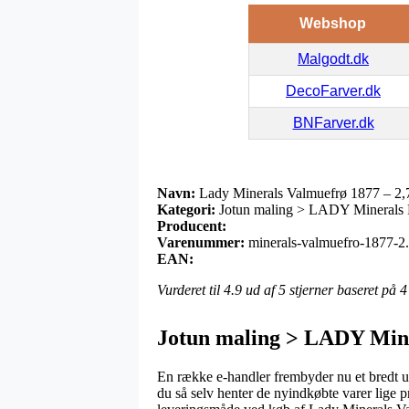
Webshop
Malgodt.dk
DecoFarver.dk
BNFarver.dk
Navn:
Lady Minerals Valmuefrø 1877 – 2,7 
Kategori:
Jotun maling > LADY Minerals 
Producent:
Varenummer:
minerals-valmuefro-1877-2.7
EAN:
Vurderet til
4.9
ud af 5 stjerner baseret på
4
Jotun maling > LADY Min
En række e-handler frembyder nu et bredt ud
du så selv henter de nyindkøbte varer lige p