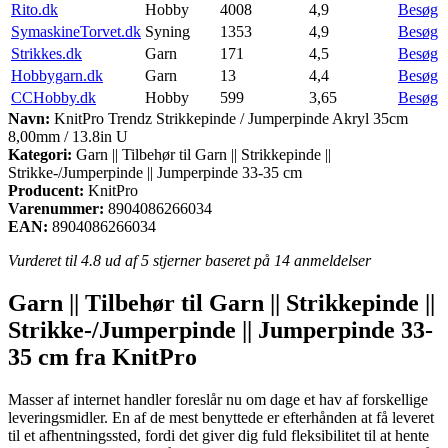
Rito.dk
Hobby
4008
4,9
Besøg
SymaskineTorvet.dk
Syning
1353
4,9
Besøg
Strikkes.dk
Garn
171
4,5
Besøg
Hobbygarn.dk
Garn
13
4,4
Besøg
CCHobby.dk
Hobby
599
3,65
Besøg
Navn:
KnitPro Trendz Strikkepinde / Jumperpinde Akryl 35cm
8,00mm / 13.8in U
Kategori:
Garn || Tilbehør til Garn || Strikkepinde ||
Strikke-/Jumperpinde || Jumperpinde 33-35 cm
Producent:
KnitPro
Varenummer:
8904086266034
EAN:
8904086266034
Vurderet til
4.8
ud af 5 stjerner baseret på
14
anmeldelser
Garn || Tilbehør til Garn || Strikkepinde ||
Strikke-/Jumperpinde || Jumperpinde 33-
35 cm fra KnitPro
Masser af internet handler foreslår nu om dage et hav af forskellige
leveringsmidler. En af de mest benyttede er efterhånden at få leveret
til et afhentningssted, fordi det giver dig fuld fleksibilitet til at hente