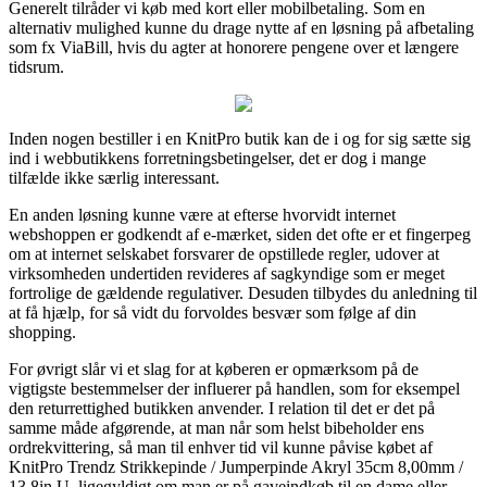
Generelt tilråder vi køb med kort eller mobilbetaling. Som en
alternativ mulighed kunne du drage nytte af en løsning på afbetaling
som fx ViaBill, hvis du agter at honorere pengene over et længere
tidsrum.
Inden nogen bestiller i en KnitPro butik kan de i og for sig sætte sig
ind i webbutikkens forretningsbetingelser, det er dog i mange
tilfælde ikke særlig interessant.
En anden løsning kunne være at efterse hvorvidt internet
webshoppen er godkendt af e-mærket, siden det ofte er et fingerpeg
om at internet selskabet forsvarer de opstillede regler, udover at
virksomheden undertiden revideres af sagkyndige som er meget
fortrolige de gældende regulativer. Desuden tilbydes du anledning til
at få hjælp, for så vidt du forvoldes besvær som følge af din
shopping.
For øvrigt slår vi et slag for at køberen er opmærksom på de
vigtigste bestemmelser der influerer på handlen, som for eksempel
den returrettighed butikken anvender. I relation til det er det på
samme måde afgørende, at man når som helst bibeholder ens
ordrekvittering, så man til enhver tid vil kunne påvise købet af
KnitPro Trendz Strikkepinde / Jumperpinde Akryl 35cm 8,00mm /
13.8in U, ligegyldigt om man er på gaveindkøb til en dame eller