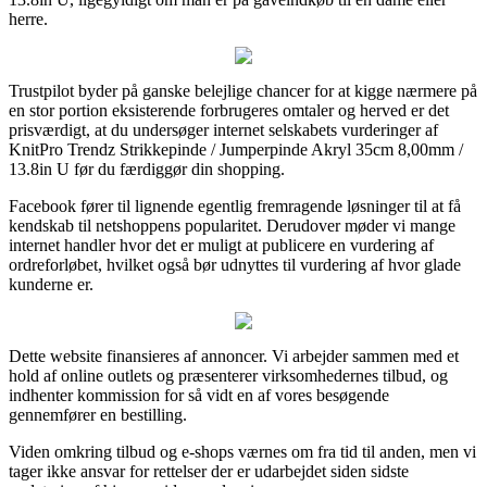
herre.
Trustpilot byder på ganske belejlige chancer for at kigge nærmere på
en stor portion eksisterende forbrugeres omtaler og herved er det
prisværdigt, at du undersøger internet selskabets vurderinger af
KnitPro Trendz Strikkepinde / Jumperpinde Akryl 35cm 8,00mm /
13.8in U før du færdiggør din shopping.
Facebook fører til lignende egentlig fremragende løsninger til at få
kendskab til netshoppens popularitet. Derudover møder vi mange
internet handler hvor det er muligt at publicere en vurdering af
ordreforløbet, hvilket også bør udnyttes til vurdering af hvor glade
kunderne er.
Dette website finansieres af annoncer. Vi arbejder sammen med et
hold af online outlets og præsenterer virksomhedernes tilbud, og
indhenter kommission for så vidt en af vores besøgende
gennemfører en bestilling.
Viden omkring tilbud og e-shops værnes om fra tid til anden, men vi
tager ikke ansvar for rettelser der er udarbejdet siden sidste