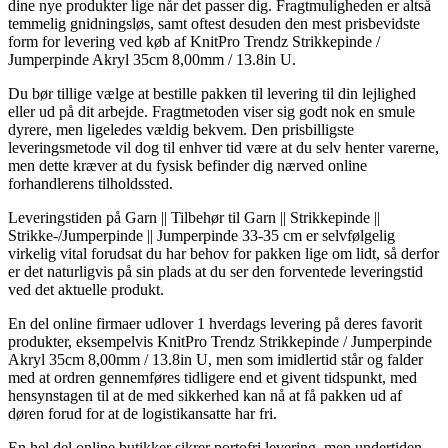
dine nye produkter lige når det passer dig. Fragtmuligheden er altså
temmelig gnidningsløs, samt oftest desuden den mest prisbevidste
form for levering ved køb af KnitPro Trendz Strikkepinde /
Jumperpinde Akryl 35cm 8,00mm / 13.8in U.
Du bør tillige vælge at bestille pakken til levering til din lejlighed
eller ud på dit arbejde. Fragtmetoden viser sig godt nok en smule
dyrere, men ligeledes vældig bekvem. Den prisbilligste
leveringsmetode vil dog til enhver tid være at du selv henter varerne,
men dette kræver at du fysisk befinder dig nærved online
forhandlerens tilholdssted.
Leveringstiden på Garn || Tilbehør til Garn || Strikkepinde ||
Strikke-/Jumperpinde || Jumperpinde 33-35 cm er selvfølgelig
virkelig vital forudsat du har behov for pakken lige om lidt, så derfor
er det naturligvis på sin plads at du ser den forventede leveringstid
ved det aktuelle produkt.
En del online firmaer udlover 1 hverdags levering på deres favorit
produkter, eksempelvis KnitPro Trendz Strikkepinde / Jumperpinde
Akryl 35cm 8,00mm / 13.8in U, men som imidlertid står og falder
med at ordren gennemføres tidligere end et givent tidspunkt, med
hensynstagen til at de med sikkerhed kan nå at få pakken ud af
døren forud for at de logistikansatte har fri.
En hel del online butikker sikrer portofri levering, men undertiden