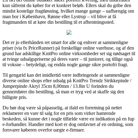
kun såfremt du køber for et konkret beløb. Ellers skal du gribe den
mindst kostelige fragtløsning, hvilket mange gange – uafhængig om
man bor i København, Rønne eller Lystrup – vil blive at få
fragtmanden til at køre din bestilling til et afhentningssted.
Det er jo efterhånden ret smart for alle og enhver at sammenligne
priser (via fx PriceRunner) på forskellige online varehuse, og af den
grund har adskillige KnitPro online virksomheder set sig nødsaget til
at tvinge udsalgspriserne på deres varer – til juniorer, og tillige også
til voksne – betydeligt, og endda nogle gange sikre portofri fragt.
Til gengæld kan det imidlertid være indbringende at sammenligne
diverse online shops efter udsalg på KnitPro Trendz Strikkepinde /
Jumperpinde Akryl 35cm 8,00mm / 13.8in U forinden du
gennemfører din bestilling, så man er tryg ved at skaffe sig den
billigste pris.
Du bør dog være så påpasselig, at ifald en forretning på nettet
reklamerer en vare til salg for en pris som virker hamrende
beskeden, så kunne det i nogle tilfælde være en indikation på en fup
e-forhandler. Handler med kort er dog omfavnet af en ordning, som
forsvarer køberen overfor uægte e-firmaer.