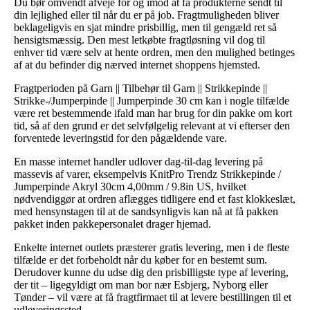
Du bør omvendt afveje for og imod at få produkterne sendt til
din lejlighed eller til når du er på job. Fragtmuligheden bliver
beklageligvis en sjat mindre prisbillig, men til gengæld ret så
hensigtsmæssig. Den mest letkøbte fragtløsning vil dog til
enhver tid være selv at hente ordren, men den mulighed betinges
af at du befinder dig nærved internet shoppens hjemsted.
Fragtperioden på Garn || Tilbehør til Garn || Strikkepinde ||
Strikke-/Jumperpinde || Jumperpinde 30 cm kan i nogle tilfælde
være ret bestemmende ifald man har brug for din pakke om kort
tid, så af den grund er det selvfølgelig relevant at vi efterser den
forventede leveringstid for den pågældende vare.
En masse internet handler udlover dag-til-dag levering på
massevis af varer, eksempelvis KnitPro Trendz Strikkepinde /
Jumperpinde Akryl 30cm 4,00mm / 9.8in US, hvilket
nødvendiggør at ordren aflægges tidligere end et fast klokkeslæt,
med hensynstagen til at de sandsynligvis kan nå at få pakken
pakket inden pakkepersonalet drager hjemad.
Enkelte internet outlets præsterer gratis levering, men i de fleste
tilfælde er det forbeholdt når du køber for en bestemt sum.
Derudover kunne du udse dig den prisbilligste type af levering,
der tit – ligegyldigt om man bor nær Esbjerg, Nyborg eller
Tønder – vil være at få fragtfirmaet til at levere bestillingen til et
udleveringssted.