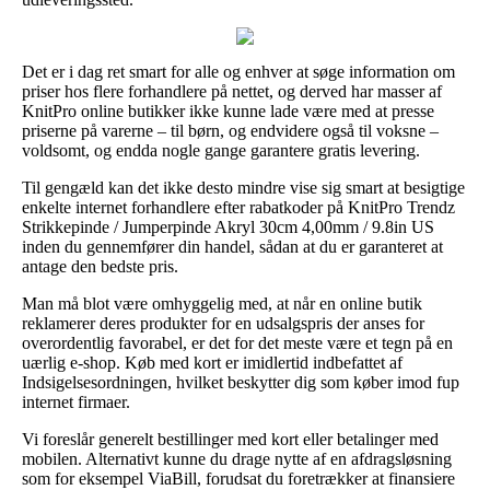
Det er i dag ret smart for alle og enhver at søge information om
priser hos flere forhandlere på nettet, og derved har masser af
KnitPro online butikker ikke kunne lade være med at presse
priserne på varerne – til børn, og endvidere også til voksne –
voldsomt, og endda nogle gange garantere gratis levering.
Til gengæld kan det ikke desto mindre vise sig smart at besigtige
enkelte internet forhandlere efter rabatkoder på KnitPro Trendz
Strikkepinde / Jumperpinde Akryl 30cm 4,00mm / 9.8in US
inden du gennemfører din handel, sådan at du er garanteret at
antage den bedste pris.
Man må blot være omhyggelig med, at når en online butik
reklamerer deres produkter for en udsalgspris der anses for
overordentlig favorabel, er det for det meste være et tegn på en
uærlig e-shop. Køb med kort er imidlertid indbefattet af
Indsigelsesordningen, hvilket beskytter dig som køber imod fup
internet firmaer.
Vi foreslår generelt bestillinger med kort eller betalinger med
mobilen. Alternativt kunne du drage nytte af en afdragsløsning
som for eksempel ViaBill, forudsat du foretrækker at finansiere