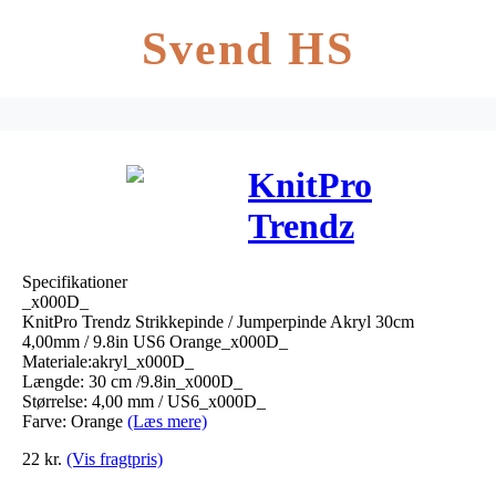
Svend HS
KnitPro
Trendz
Strikkepinde /
Specifikationer
Jumperpinde
_x000D_
KnitPro Trendz Strikkepinde / Jumperpinde Akryl 30cm
Akryl 30cm
4,00mm / 9.8in US6 Orange_x000D_
Materiale:akryl_x000D_
4,00mm / 9.8in
Længde: 30 cm /9.8in_x000D_
Størrelse: 4,00 mm / US6_x000D_
US
Farve: Orange
(Læs mere)
22
kr.
(Vis fragtpris)