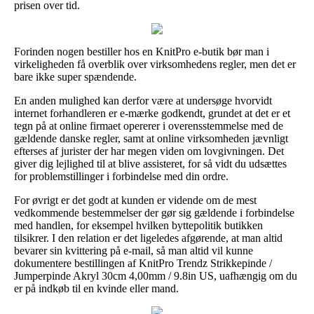
prisen over tid.
Forinden nogen bestiller hos en KnitPro e-butik bør man i
virkeligheden få overblik over virksomhedens regler, men det er
bare ikke super spændende.
En anden mulighed kan derfor være at undersøge hvorvidt
internet forhandleren er e-mærke godkendt, grundet at det er et
tegn på at online firmaet opererer i overensstemmelse med de
gældende danske regler, samt at online virksomheden jævnligt
efterses af jurister der har megen viden om lovgivningen. Det
giver dig lejlighed til at blive assisteret, for så vidt du udsættes
for problemstillinger i forbindelse med din ordre.
For øvrigt er det godt at kunden er vidende om de mest
vedkommende bestemmelser der gør sig gældende i forbindelse
med handlen, for eksempel hvilken byttepolitik butikken
tilsikrer. I den relation er det ligeledes afgørende, at man altid
bevarer sin kvittering på e-mail, så man altid vil kunne
dokumentere bestillingen af KnitPro Trendz Strikkepinde /
Jumperpinde Akryl 30cm 4,00mm / 9.8in US, uafhængig om du
er på indkøb til en kvinde eller mand.