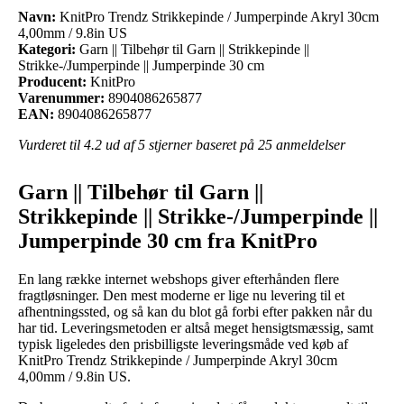
Navn:
KnitPro Trendz Strikkepinde / Jumperpinde Akryl 30cm
4,00mm / 9.8in US
Kategori:
Garn || Tilbehør til Garn || Strikkepinde ||
Strikke-/Jumperpinde || Jumperpinde 30 cm
Producent:
KnitPro
Varenummer:
8904086265877
EAN:
8904086265877
Vurderet til
4.2
ud af 5 stjerner baseret på
25
anmeldelser
Garn || Tilbehør til Garn ||
Strikkepinde || Strikke-/Jumperpinde ||
Jumperpinde 30 cm fra KnitPro
En lang række internet webshops giver efterhånden flere
fragtløsninger. Den mest moderne er lige nu levering til et
afhentningssted, og så kan du blot gå forbi efter pakken når du
har tid. Leveringsmetoden er altså meget hensigtsmæssig, samt
typisk ligeledes den prisbilligste leveringsmåde ved køb af
KnitPro Trendz Strikkepinde / Jumperpinde Akryl 30cm
4,00mm / 9.8in US.