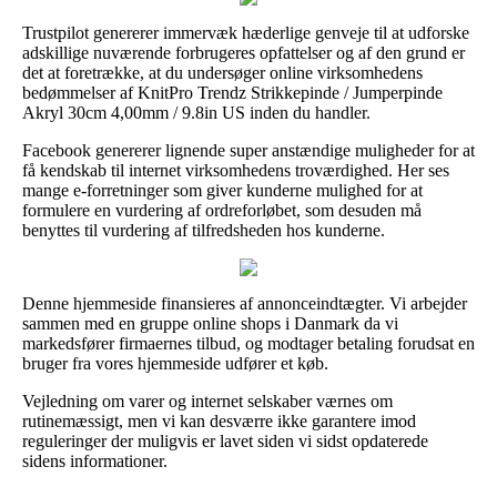
Trustpilot genererer immervæk hæderlige genveje til at udforske
adskillige nuværende forbrugeres opfattelser og af den grund er
det at foretrække, at du undersøger online virksomhedens
bedømmelser af KnitPro Trendz Strikkepinde / Jumperpinde
Akryl 30cm 4,00mm / 9.8in US inden du handler.
Facebook genererer lignende super anstændige muligheder for at
få kendskab til internet virksomhedens troværdighed. Her ses
mange e-forretninger som giver kunderne mulighed for at
formulere en vurdering af ordreforløbet, som desuden må
benyttes til vurdering af tilfredsheden hos kunderne.
Denne hjemmeside finansieres af annonceindtægter. Vi arbejder
sammen med en gruppe online shops i Danmark da vi
markedsfører firmaernes tilbud, og modtager betaling forudsat en
bruger fra vores hjemmeside udfører et køb.
Vejledning om varer og internet selskaber værnes om
rutinemæssigt, men vi kan desværre ikke garantere imod
reguleringer der muligvis er lavet siden vi sidst opdaterede
sidens informationer.