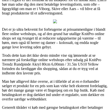
bør man udse dig den mest betalelige leveringsform, som ofte –
ligegyldigt om man er i Viborg, Skive eller Aars – vil blive at få
bragt produkterne til et udleveringssted.
Det er jo ultra bekvemt for forbrugerne at prissammenligne i blandt
flere online webshops, og af den grund har utallige KnitPro online
shops set sig tvunget til at reducere salgspriserne på varerne – til
børn, men også til herrer og damer – kolossalt, og endda nogle
gange love levering uden gebyr.
Trods dette kan det ikke desto mindre vise sig lønnende at se
nærmere på forskellige online webshops efter udsalg på KnitPro
Trendz Rundpinde Akryl 80cm 6,00mm / 31.5in US10 Yellow
forinden du færdiggør din shopping, sådan at du er tryg ved at
indhente den laveste pris.
Man bør alligevel ikke overse, at i tilfælde af at en e-forhandler
sælger et produkt for en pris som kan virke helt ekstremt fordelagtig,
bør det mange gange være et fingerpeg om en fup butik. Køb med
betalingskort er dog dækket ind under et regulativ, som dækker en
overfor uærlige webbutikker.
Generelt tilråder vi køb med gængse betalingskort eller betalinger