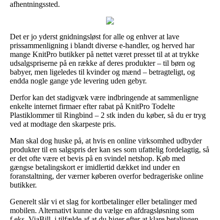
afhentningssted.
Det er jo yderst gnidningsløst for alle og enhver at lave
prissammenligning i blandt diverse e-handler, og herved har
mange KnitPro butikker på nettet været presset til at at trykke
udsalgspriserne på en række af deres produkter – til børn og
babyer, men ligeledes til kvinder og mænd – betragteligt, og
endda nogle gange yde levering uden gebyr.
Derfor kan det stadigvæk være indbringende at sammenligne
enkelte internet firmaer efter rabat på KnitPro Todelte
Plastiklommer til Ringbind – 2 stk inden du køber, så du er tryg
ved at modtage den skarpeste pris.
Man skal dog huske på, at hvis en online virksomhed udbyder
produkter til en salgspris der kan ses som ufattelig fordelagtig, så
er det ofte være et bevis på en svindel netshop. Køb med
gængse betalingskort er imidlertid dækket ind under en
foranstaltning, der værner køberen overfor bedrageriske online
butikker.
Generelt slår vi et slag for kortbetalinger eller betalinger med
mobilen. Alternativt kunne du vælge en afdragsløsning som
f.eks. ViaBill, i tilfælde af at du higer efter at klare betalingen