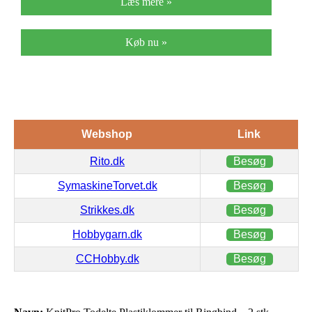
Læs mere »
Køb nu »
Webshop
Link
Rito.dk
Besøg
SymaskineTorvet.dk
Besøg
Strikkes.dk
Besøg
Hobbygarn.dk
Besøg
CCHobby.dk
Besøg