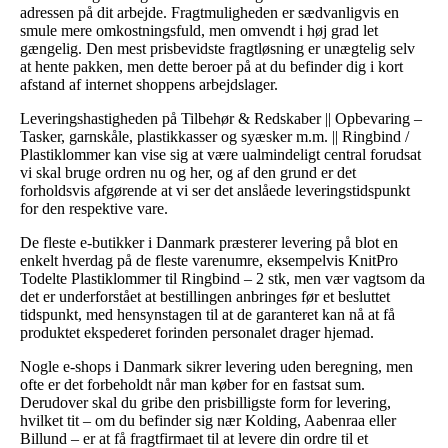
adressen på dit arbejde. Fragtmuligheden er sædvanligvis en
smule mere omkostningsfuld, men omvendt i høj grad let
gængelig. Den mest prisbevidste fragtløsning er unægtelig selv
at hente pakken, men dette beroer på at du befinder dig i kort
afstand af internet shoppens arbejdslager.
Leveringshastigheden på Tilbehør & Redskaber || Opbevaring –
Tasker, garnskåle, plastikkasser og syæsker m.m. || Ringbind /
Plastiklommer kan vise sig at være ualmindeligt central forudsat
vi skal bruge ordren nu og her, og af den grund er det
forholdsvis afgørende at vi ser det anslåede leveringstidspunkt
for den respektive vare.
De fleste e-butikker i Danmark præsterer levering på blot en
enkelt hverdag på de fleste varenumre, eksempelvis KnitPro
Todelte Plastiklommer til Ringbind – 2 stk, men vær vagtsom da
det er underforstået at bestillingen anbringes før et besluttet
tidspunkt, med hensynstagen til at de garanteret kan nå at få
produktet ekspederet forinden personalet drager hjemad.
Nogle e-shops i Danmark sikrer levering uden beregning, men
ofte er det forbeholdt når man køber for en fastsat sum.
Derudover skal du gribe den prisbilligste form for levering,
hvilket tit – om du befinder sig nær Kolding, Aabenraa eller
Billund – er at få fragtfirmaet til at levere din ordre til et