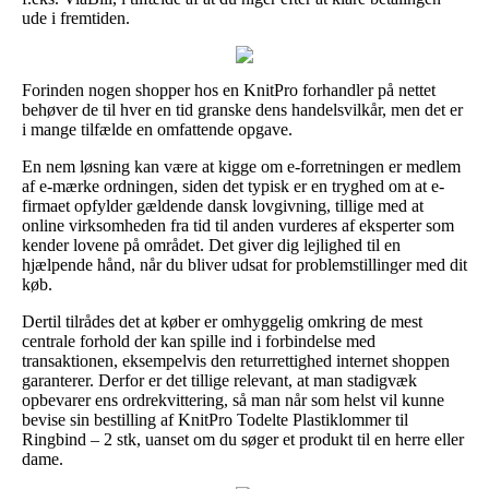
ude i fremtiden.
Forinden nogen shopper hos en KnitPro forhandler på nettet
behøver de til hver en tid granske dens handelsvilkår, men det er
i mange tilfælde en omfattende opgave.
En nem løsning kan være at kigge om e-forretningen er medlem
af e-mærke ordningen, siden det typisk er en tryghed om at e-
firmaet opfylder gældende dansk lovgivning, tillige med at
online virksomheden fra tid til anden vurderes af eksperter som
kender lovene på området. Det giver dig lejlighed til en
hjælpende hånd, når du bliver udsat for problemstillinger med dit
køb.
Dertil tilrådes det at køber er omhyggelig omkring de mest
centrale forhold der kan spille ind i forbindelse med
transaktionen, eksempelvis den returrettighed internet shoppen
garanterer. Derfor er det tillige relevant, at man stadigvæk
opbevarer ens ordrekvittering, så man når som helst vil kunne
bevise sin bestilling af KnitPro Todelte Plastiklommer til
Ringbind – 2 stk, uanset om du søger et produkt til en herre eller
dame.