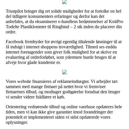
Trustpilot bringer dig ret solide muligheder for at fortolke en hel
del tidligere konsumenters erfaringer og derfor kan det
anbefales, at du eksaminerer e-handlens bedømmelser af KnitPro
Todelte Plastiklommer til Ringbind – 2 stk inden du placerer din
ordre.
Facebook frembyder for øvrigt egentlig tiltalende løsninger til at
få indsigt i internet shoppens troværdighed. Tilmed ses endda
internet foretagender som giver folk mulighed for at skrive en
evaluering af ordreforløbet, som ydermere burde bruges til at
afveje hvor glade kunderne er.
Vores website finansieres af reklameindtægter. Vi arbejder tæt
sammen med mange firmaer på nettet hvor vi fremviser
firmaernes tilbud, og modtager godtgørelse forudsat den bruger
vi sender videre fuldfører et køb.
Orientering vedrørende tilbud og online varehuse opdateres hele
tiden, men vi kan ikke give garantier imod forandringer der
potentielt er implementeret siden vi sidst opdaterede vores
oplysninger.