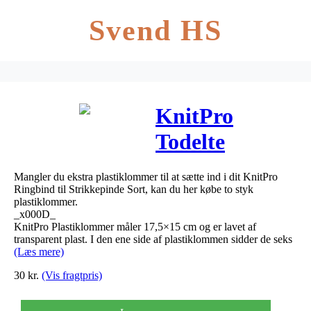
Svend HS
KnitPro
Todelte
Plastiklommer
Mangler du ekstra plastiklommer til at sætte ind i dit KnitPro
til Ringbind –
Ringbind til Strikkepinde Sort, kan du her købe to styk
plastiklommer.
2 stk
_x000D_
KnitPro Plastiklommer måler 17,5×15 cm og er lavet af
transparent plast. I den ene side af plastiklommen sidder de seks
(Læs mere)
30
kr.
(Vis fragtpris)