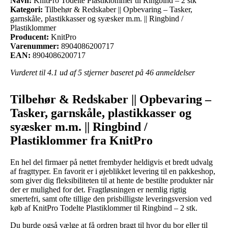
Navn:
KnitPro Todelte Plastiklommer til Ringbind – 2 stk
Kategori:
Tilbehør & Redskaber || Opbevaring – Tasker,
garnskåle, plastikkasser og syæsker m.m. || Ringbind /
Plastiklommer
Producent:
KnitPro
Varenummer:
8904086200717
EAN:
8904086200717
Vurderet til
4.1
ud af 5 stjerner baseret på
46
anmeldelser
Tilbehør & Redskaber || Opbevaring –
Tasker, garnskåle, plastikkasser og
syæsker m.m. || Ringbind /
Plastiklommer fra KnitPro
En hel del firmaer på nettet frembyder heldigvis et bredt udvalg
af fragttyper. En favorit er i øjeblikket levering til en pakkeshop,
som giver dig fleksibiliteten til at hente de bestilte produkter når
der er mulighed for det. Fragtløsningen er nemlig rigtig
smertefri, samt ofte tillige den prisbilligste leveringsversion ved
køb af KnitPro Todelte Plastiklommer til Ringbind – 2 stk.
Du burde også vælge at få ordren bragt til hvor du bor eller til