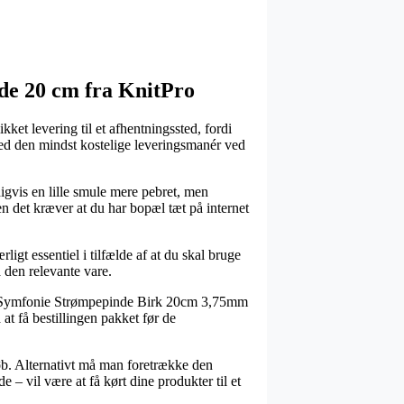
nde 20 cm fra KnitPro
kket levering til et afhentningssted, fordi
med den mindst kostelige leveringsmanér ved
igvis en lille smule mere pebret, men
n det kræver at du har bopæl tæt på internet
igt essentiel i tilfælde af at du skal bruge
 den relevante vare.
Pro Symfonie Strømpepinde Birk 20cm 3,75mm
at få bestillingen pakket før de
løb. Alternativt må man foretrække den
 – vil være at få kørt dine produkter til et