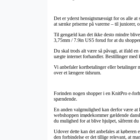
Det er yderst hensigtsmæssigt for os alle a
at sænke priserne på varerne – til juniorer, 
Til gengæld kan det ikke desto mindre blive
3,75mm / 7.9in US5 forud for at du shopper, s
Du skal trods alt være så påvagt, at ifald e
uægte internet forhandler. Bestillinger med
Vi anbefaler kortbetalinger eller betalinger
over et længere tidsrum.
Forinden nogen shopper i en KnitPro e-forhand
spændende.
En anden valgmulighed kan derfor være at k
webshoppen imødekommer gældende dansk lov
du mulighed for at blive hjulpet, såfremt du
Udover dette kan det anbefales at køberen e
den forbindelse er det tillige relevant, at 