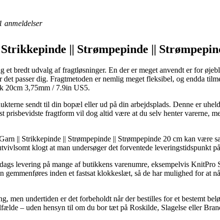
1
anmeldelser
|| Strikkepinde || Strømpepinde || Strømpepi
ag et bredt udvalg af fragtløsninger. En der er meget anvendt er for øjebli
r det passer dig. Fragtmetoden er nemlig meget fleksibel, og endda til
rk 20cm 3,75mm / 7.9in US5.
ukterne sendt til din bopæl eller ud på din arbejdsplads. Denne er uheld
 prisbevidste fragtform vil dog altid være at du selv henter varerne, me
 Garn || Strikkepinde || Strømpepinde || Strømpepinde 20 cm kan være særl
 utvivlsomt klogt at man undersøger det forventede leveringstidspunkt på
hverdags levering på mange af butikkens varenumre, eksempelvis Knit
n gemmenføres inden et fastsat klokkeslæt, så de har mulighed for at nå 
ng, men undertiden er det forbeholdt når der bestilles for et bestemt be
ilfælde – uden hensyn til om du bor tæt på Roskilde, Slagelse eller Brande