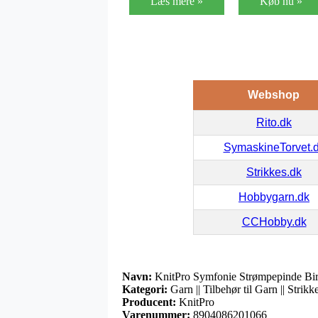
Læs mere »
Køb nu »
Webshop
Rito.dk
SymaskineTorvet.
Strikkes.dk
Hobbygarn.dk
CCHobby.dk
Navn:
KnitPro Symfonie Strømpepinde Bi
Kategori:
Garn || Tilbehør til Garn || Stri
Producent:
KnitPro
Varenummer:
8904086201066