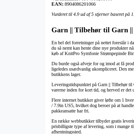
EAN:
8904086201066
Vurderet til
4.9
ud af 5 stjerner baseret på
1
Garn || Tilbehør til Garn 
En hel del forretninger på nettet foreslår i d
du så nemt kan hente dine nye produkter nå
køb af KnitPro Symfonie Strømpepinde Bi
Du burde også afveje for og imod at få prod
ligeledes usædvanlig ukompliceret. Den mest
butikkens lager.
Leveringstidspunktet på Garn || Tilbehør til
varerne inden for kort tid, og herved er det
Flere internet butikker giver løfte om 1 
/ 7.9in US5, hvilket dog beroer på at handle
pakkeansatte har fri.
En række webbutikker tilbyder gratis leveri
prisbilligste type af levering, som i mange t
afhentningssted.