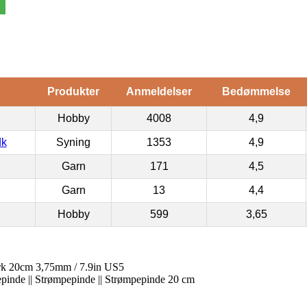
Produkter
Anmeldelser
Bedømmelse
Hobby
4008
4,9
dk
Syning
1353
4,9
Garn
171
4,5
Garn
13
4,4
Hobby
599
3,65
rk 20cm 3,75mm / 7.9in US5
kkepinde || Strømpepinde || Strømpepinde 20 cm