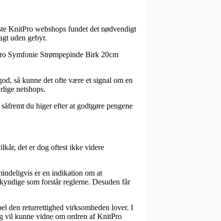
leste KnitPro webshops fundet det nødvendigt
ragt uden gebyr.
nitPro Symfonie Strømpepinde Birk 20cm
 god, så kunne det ofte være et signal om en
rlige netshops.
, såfremt du higer efter at godtgøre pengene
lkår, det er dog oftest ikke videre
ndeligvis er en indikation om at
yndige som forstår reglerne. Desuden får
el den returrettighed virksomheden lover. I
ang vil kunne vidne om ordren af KnitPro