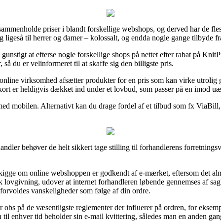
t sammenholde priser i blandt forskellige webshops, og derved har de f
og ligeså til herrer og damer – kolossalt, og endda nogle gange tilbyde f
 gunstigt at efterse nogle forskellige shops på nettet efter rabat på K
å du er velinformeret til at skaffe sig den billigste pris.
n online virksomhed afsætter produkter for en pris som kan virke utrolig
 kort er heldigvis dækket ind under et lovbud, som passer på en imod uæ
 med mobilen. Alternativt kan du drage fordel af et tilbud som fx ViaBill
ler behøver de helt sikkert tage stilling til forhandlerens forretningsvi
igge om online webshoppen er godkendt af e-mærket, eftersom det almi
givning, udover at internet forhandleren løbende gennemses af sagk
 forvoldes vanskeligheder som følge af din ordre.
r obs på de væsentligste reglementer der influerer på ordren, for eksemp
man til enhver tid beholder sin e-mail kvittering, således man en anden g