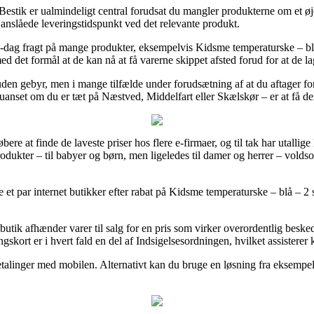
estik er ualmindeligt central forudsat du mangler produkterne om et øje
anslåede leveringstidspunkt ved det relevante produkt.
l-dag fragt på mange produkter, eksempelvis Kidsme temperaturske – blå
ed det formål at de kan nå at få varerne skippet afsted forud for at de l
den gebyr, men i mange tilfælde under forudsætning af at du aftager fo
 uanset om du er tæt på Næstved, Middelfart eller Skælskør – er at få dem
bere at finde de laveste priser hos flere e-firmaer, og til tak har utallige
odukter – til babyer og børn, men ligeledes til damer og herrer – volds
re et par internet butikker efter rabat på Kidsme temperaturske – blå – 2
butik afhænder varer til salg for en pris som virker overordentlig besk
gskort er i hvert fald en del af Indsigelsesordningen, hvilket assisterer
betalinger med mobilen. Alternativt kan du bruge en løsning fra eksempel