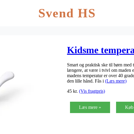
Svend HS
Kidsme temperat
Smart og praktisk ske til børn med 
længere, at være i tvivl om maden e
madens temperatur er over 40 grader
den lille hånd. Fås i
(Læs mere)
45
kr.
(Vis fragtpris)
Læs mere »
Køb 