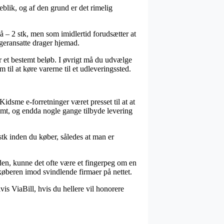
blik, og af den grund er det rimelig
 – 2 stk, men som imidlertid forudsætter at
ageransatte drager hjemad.
r et bestemt beløb. I øvrigt må du udvælge
 til at køre varerne til et udleveringssted.
 Kidsme e-forretninger været presset til at at
omt, og endda nogle gange tilbyde levering
 stk inden du køber, således at man er
eden, kunne det ofte være et fingerpeg om en
 køberen imod svindlende firmaer på nettet.
vis ViaBill, hvis du hellere vil honorere