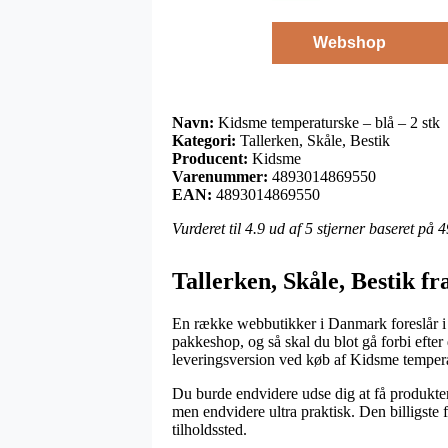
Webshop
Navn:
Kidsme temperaturske – blå – 2 stk
Kategori:
Tallerken, Skåle, Bestik
Producent:
Kidsme
Varenummer:
4893014869550
EAN:
4893014869550
Vurderet til
4.9
ud af 5 stjerner baseret på
4
Tallerken, Skåle, Bestik f
En række webbutikker i Danmark foreslår i ø
pakkeshop, og så skal du blot gå forbi efter
leveringsversion ved køb af Kidsme temperat
Du burde endvidere udse dig at få produktern
men endvidere ultra praktisk. Den billigste 
tilholdssted.