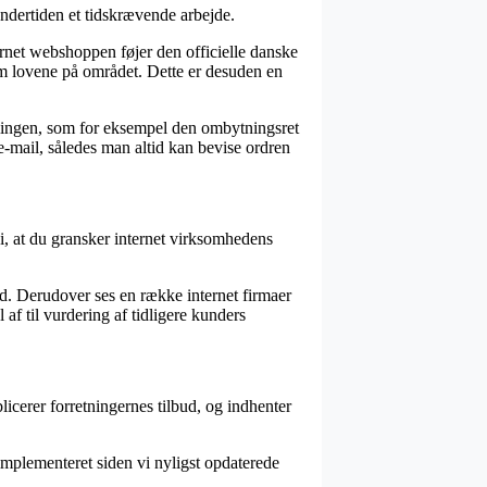
ndertiden et tidskrævende arbejde.
ernet webshoppen føjer den officielle danske
m lovene på området. Dette er desuden en
illingen, som for eksempel den ombytningsret
 e-mail, således man altid kan bevise ordren
 vi, at du gransker internet virksomhedens
hed. Derudover ses en række internet firmaer
f til vurdering af tidligere kunders
icerer forretningernes tilbud, og indhenter
implementeret siden vi nyligst opdaterede