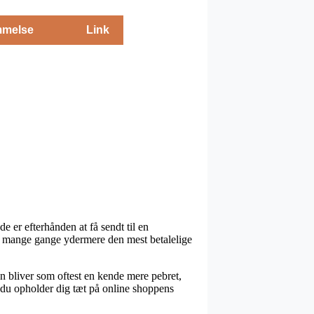
melse
Link
 er efterhånden at få sendt til en
amt mange gange ydermere den mest betalelige
en bliver som oftest en kende mere pebret,
t du opholder dig tæt på online shoppens