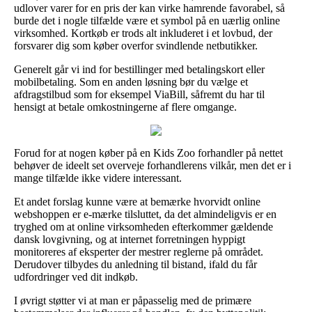
udlover varer for en pris der kan virke hamrende favorabel, så
burde det i nogle tilfælde være et symbol på en uærlig online
virksomhed. Kortkøb er trods alt inkluderet i et lovbud, der
forsvarer dig som køber overfor svindlende netbutikker.
Generelt går vi ind for bestillinger med betalingskort eller
mobilbetaling. Som en anden løsning bør du vælge et
afdragstilbud som for eksempel ViaBill, såfremt du har til
hensigt at betale omkostningerne af flere omgange.
Forud for at nogen køber på en Kids Zoo forhandler på nettet
behøver de ideelt set overveje forhandlerens vilkår, men det er i
mange tilfælde ikke videre interessant.
Et andet forslag kunne være at bemærke hvorvidt online
webshoppen er e-mærke tilsluttet, da det almindeligvis er en
tryghed om at online virksomheden efterkommer gældende
dansk lovgivning, og at internet forretningen hyppigt
monitoreres af eksperter der mestrer reglerne på området.
Derudover tilbydes du anledning til bistand, ifald du får
udfordringer ved dit indkøb.
I øvrigt støtter vi at man er påpasselig med de primære