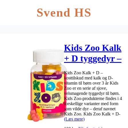
Svend HS
Kids Zoo Kalk
+ D tyggedyr –
60 stk
Kids Zoo Kalk + D –
kosttilskud med kalk og D-
vitamin til børn over 3 år Kids
Zoo er en serie af sjove,
velsmagende tyggedyr til børn.
Kids Zoo-produkterne findes i 4
forskellige varianter med form
som vilde dyr – deraf navnet
Kids Zoo. Kids Zoo Kalk + D-
(Læs mere)