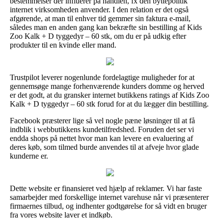
bestemmelser der influerer på handlen, fx den byttepolitik
internet virksomheden anvender. I den relation er det også
afgørende, at man til enhver tid gemmer sin faktura e-mail,
således man en anden gang kan bekræfte sin bestilling af Kids
Zoo Kalk + D tyggedyr – 60 stk, om du er på udkig efter
produkter til en kvinde eller mand.
Trustpilot leverer nogenlunde fordelagtige muligheder for at
gennemsøge mange forhenværende kunders domme og herved
er det godt, at du gransker internet butikkens ratings af Kids Zoo
Kalk + D tyggedyr – 60 stk forud for at du lægger din bestilling.
Facebook præsterer lige så vel nogle pæne løsninger til at få
indblik i webbutikkens kundetilfredshed. Foruden det ser vi
endda shops på nettet hvor man kan levere en evaluering af
deres køb, som tilmed burde anvendes til at afveje hvor glade
kunderne er.
Dette website er finansieret ved hjælp af reklamer. Vi har faste
samarbejder med forskellige internet varehuse når vi præsenterer
firmaernes tilbud, og indhenter godtgørelse for så vidt en bruger
fra vores website laver et indkøb.