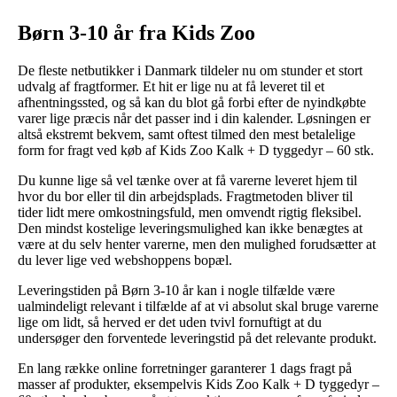
Børn 3-10 år fra Kids Zoo
De fleste netbutikker i Danmark tildeler nu om stunder et stort
udvalg af fragtformer. Et hit er lige nu at få leveret til et
afhentningssted, og så kan du blot gå forbi efter de nyindkøbte
varer lige præcis når det passer ind i din kalender. Løsningen er
altså ekstremt bekvem, samt oftest tilmed den mest betalelige
form for fragt ved køb af Kids Zoo Kalk + D tyggedyr – 60 stk.
Du kunne lige så vel tænke over at få varerne leveret hjem til
hvor du bor eller til din arbejdsplads. Fragtmetoden bliver til
tider lidt mere omkostningsfuld, men omvendt rigtig fleksibel.
Den mindst kostelige leveringsmulighed kan ikke benægtes at
være at du selv henter varerne, men den mulighed forudsætter at
du lever lige ved webshoppens bopæl.
Leveringstiden på Børn 3-10 år kan i nogle tilfælde være
ualmindeligt relevant i tilfælde af at vi absolut skal bruge varerne
lige om lidt, så herved er det uden tvivl fornuftigt at du
undersøger den forventede leveringstid på det relevante produkt.
En lang række online forretninger garanterer 1 dags fragt på
masser af produkter, eksempelvis Kids Zoo Kalk + D tyggedyr –