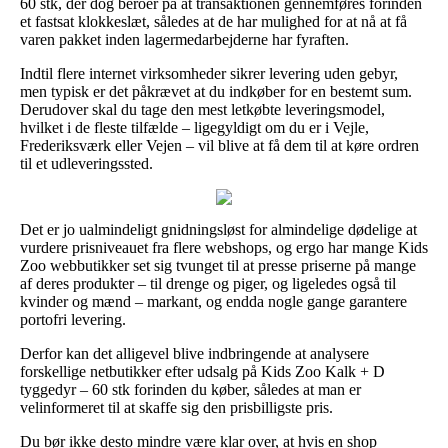
60 stk, der dog beroer på at transaktionen gennemføres forinden
et fastsat klokkeslæt, således at de har mulighed for at nå at få
varen pakket inden lagermedarbejderne har fyraften.
Indtil flere internet virksomheder sikrer levering uden gebyr,
men typisk er det påkrævet at du indkøber for en bestemt sum.
Derudover skal du tage den mest letkøbte leveringsmodel,
hvilket i de fleste tilfælde – ligegyldigt om du er i Vejle,
Frederiksværk eller Vejen – vil blive at få dem til at køre ordren
til et udleveringssted.
Det er jo ualmindeligt gnidningsløst for almindelige dødelige at
vurdere prisniveauet fra flere webshops, og ergo har mange Kids
Zoo webbutikker set sig tvunget til at presse priserne på mange
af deres produkter – til drenge og piger, og ligeledes også til
kvinder og mænd – markant, og endda nogle gange garantere
portofri levering.
Derfor kan det alligevel blive indbringende at analysere
forskellige netbutikker efter udsalg på Kids Zoo Kalk + D
tyggedyr – 60 stk forinden du køber, således at man er
velinformeret til at skaffe sig den prisbilligste pris.
Du bør ikke desto mindre være klar over, at hvis en shop