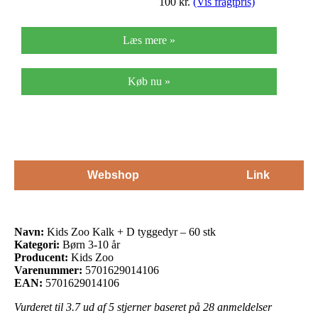
100
kr.
(Vis fragtpris)
Læs mere »
Køb nu »
Webshop
Link
Navn:
Kids Zoo Kalk + D tyggedyr – 60 stk
Kategori:
Børn 3-10 år
Producent:
Kids Zoo
Varenummer:
5701629014106
EAN:
5701629014106
Vurderet til
3.7
ud af 5 stjerner baseret på
28
anmeldelser