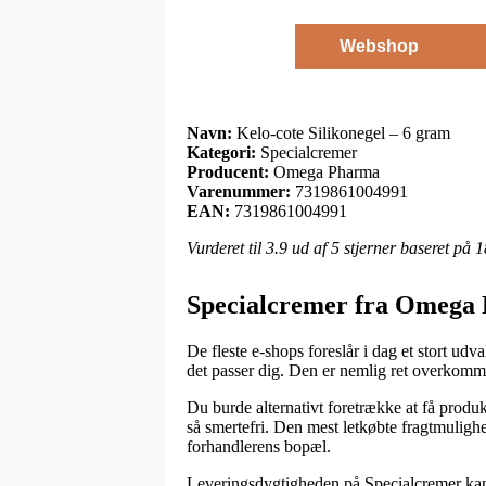
Webshop
Navn:
Kelo-cote Silikonegel – 6 gram
Kategori:
Specialcremer
Producent:
Omega Pharma
Varenummer:
7319861004991
EAN:
7319861004991
Vurderet til
3.9
ud af 5 stjerner baseret på
1
Specialcremer fra Omega
De fleste e-shops foreslår i dag et stort udv
det passer dig. Den er nemlig ret overkomme
Du burde alternativt foretrække at få produkte
så smertefri. Den mest letkøbte fragtmulighe
forhandlerens bopæl.
Leveringsdygtigheden på Specialcremer kan v