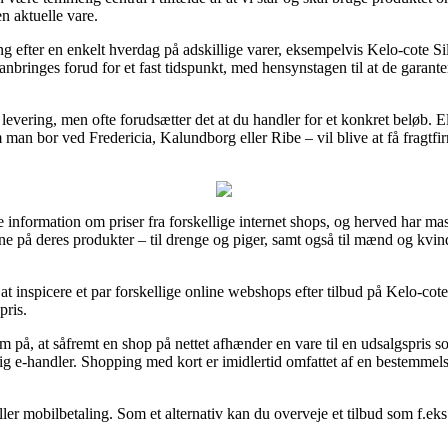
n aktuelle vare.
g efter en enkelt hverdag på adskillige varer, eksempelvis Kelo-cote S
nbringes forud for et fast tidspunkt, med hensynstagen til at de garanter
i levering, men ofte forudsætter det at du handler for et konkret beløb.
an bor ved Fredericia, Kalundborg eller Ribe – vil blive at få fragtfirmae
søge information om priser fra forskellige internet shops, og herved har
rne på deres produkter – til drenge og piger, samt også til mænd og kv
 at inspicere et par forskellige online webshops efter tilbud på Kelo-cot
pris.
, at såfremt en shop på nettet afhænder en vare til en udsalgspris so
ig e-handler. Shopping med kort er imidlertid omfattet af en bestemmel
ller mobilbetaling. Som et alternativ kan du overveje et tilbud som f.eks