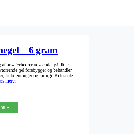
negel – 6 gram
 af ar – forbedrer udseendet på dit ar
lvtørrende gel forebygger og behandler
der, forbrændinger og kirurgi. Kelo-cote
æs mere)
nu »