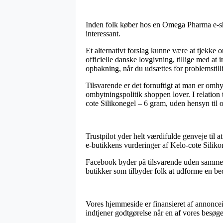
Inden folk køber hos en Omega Pharma e-shop 
interessant.
Et alternativt forslag kunne være at tjekke 
officielle danske lovgivning, tillige med at 
opbakning, når du udsættes for problemstill
Tilsvarende er det fornuftigt at man er o
ombytningspolitik shoppen lover. I relation t
cote Silikonegel – 6 gram, uden hensyn til o
Trustpilot yder helt værdifulde genveje til 
e-butikkens vurderinger af Kelo-cote Silikon
Facebook byder på tilsvarende uden sammenl
butikker som tilbyder folk at udforme en b
Vores hjemmeside er finansieret af annoncei
indtjener godtgørelse når en af vores besøge