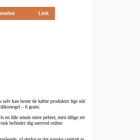
melse
Link
du selv kan hente de købte produkter lige når
Silikonegel – 6 gram.
is en lille smule mere pebret, men tillige ret
fysisk befinder dig nærved online
gående, så derfor er det ganske centralt at