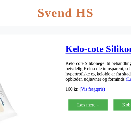
Svend HS
Kelo-cote Siliko
Kelo-cote Silikonegel til behandling
betydeligtKelo-cote transparent, se
hypertrofiske og keloide ar fra ska
opbløder, udjævner og forminds
(L
160
kr.
(Vis fragtpris)
Læs mere »
Køb 