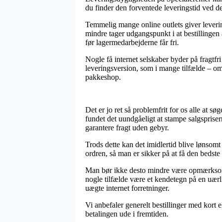
du finder den forventede leveringstid ved de
Temmelig mange online outlets giver leverin
mindre tager udgangspunkt i at bestillingen a
før lagermedarbejderne får fri.
Nogle få internet selskaber byder på fragtfr
leveringsversion, som i mange tilfælde – om m
pakkeshop.
Det er jo ret så problemfrit for os alle at 
fundet det uundgåeligt at stampe salgsprise
garantere fragt uden gebyr.
Trods dette kan det imidlertid blive lønsomt
ordren, så man er sikker på at få den bedste 
Man bør ikke desto mindre være opmærksom på
nogle tilfælde være et kendetegn på en uærl
uægte internet forretninger.
Vi anbefaler generelt bestillinger med kort e
betalingen ude i fremtiden.