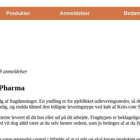
Produkter
Anmeldelser
Bedøm
8
anmeldelser
 Pharma
alg af fragtløsninger. En yndling er for øjeblikket udleveringssteder, så 
lig, og endda tilmed den billigste leveringstype ved køb af Kelo-cote 
rne leveret til dit hus eller ud på dit arbejde. Fragttypen er beklageligv
d vil dog altid være at du selv henter ordren, som jo betinges af at du 
ære temmelig central i tilfælde af at vi står og skal bruge produktet om