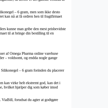
ilikonegel – 6 gram, men som ikke desto
et kan nå at få ordren hen til fragtfirmaet
 Ellers kunne man gribe den mest prisbevidste
t til at bringe din bestilling til en
 masser af Omega Pharma online varehuse
inder – voldsomt, og endda nogle gange
e Silikonegel – 6 gram forinden du placerer
m kan virke helt ekstremt god, kan det i
se, hvilket hjælper dig som køber imod
. ViaBill, forudsat du agter at godtgøre