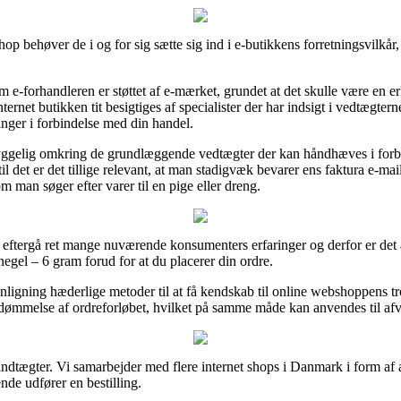
behøver de i og for sig sætte sig ind i e-butikkens forretningsvilkår, 
om e-forhandleren er støttet af e-mærket, grundet at det skulle være en
internet butikken tit besigtiges af specialister der har indsigt i vedtægt
inger i forbindelse med din handel.
mhyggelig omkring de grundlæggende vedtægter der kan håndhæves i forb
il det er det tillige relevant, at man stadigvæk bevarer ens faktura e-ma
m man søger efter varer til en pige eller dreng.
at eftergå ret mange nuværende konsumenters erfaringer og derfor er det 
egel – 6 gram forud for at du placerer din ordre.
igning hæderlige metoder til at få kendskab til online webshoppens tr
edømmelse af ordreforløbet, hvilket på samme måde kan anvendes til afv
ndtægter. Vi samarbejder med flere internet shops i Danmark i form af 
nde udfører en bestilling.