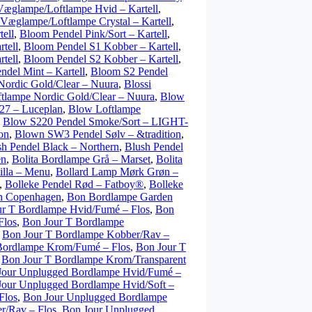
æglampe/Loftlampe Hvid – Kartell
,
æglampe/Loftlampe Crystal – Kartell
,
ell
,
Bloom Pendel Pink/Sort – Kartell
,
tell
,
Bloom Pendel S1 Kobber – Kartell
,
tell
,
Bloom Pendel S2 Kobber – Kartell
,
del Mint – Kartell
,
Bloom S2 Pendel
 Nordic Gold/Clear – Nuura
,
Blossi
tlampe Nordic Gold/Clear – Nuura
,
Blow
E27 – Luceplan
,
Blow Loftlampe
,
Blow S220 Pendel Smoke/Sort – LIGHT-
on
,
Blown SW3 Pendel Sølv – &tradition
,
sh Pendel Black – Northern
,
Blush Pendel
en
,
Bolita Bordlampe Grå – Marset
,
Bolita
illa – Menu
,
Bollard Lamp Mørk Grøn –
,
Bolleke Pendel Rød – Fatboy®
,
Bolleke
nn Copenhagen
,
Bon Bordlampe Garden
ur T Bordlampe Hvid/Fumé – Flos
,
Bon
Flos
,
Bon Jour T Bordlampe
,
Bon Jour T Bordlampe Kobber/Rav –
Bordlampe Krom/Fumé – Flos
,
Bon Jour T
,
Bon Jour T Bordlampe Krom/Transparent
Jour Unplugged Bordlampe Hvid/Fumé –
Jour Unplugged Bordlampe Hvid/Soft –
Flos
,
Bon Jour Unplugged Bordlampe
r/Rav – Flos
,
Bon Jour Unplugged