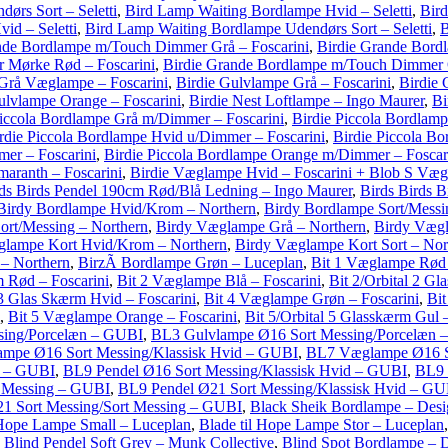
ørs Sort – Seletti
,
Bird Lamp Waiting Bordlampe Hvid – Seletti
,
Bird
id – Seletti
,
Bird Lamp Waiting Bordlampe Udendørs Sort – Seletti
,
B
nde Bordlampe m/Touch Dimmer Grå – Foscarini
,
Birdie Grande Bord
 Mørke Rød – Foscarini
,
Birdie Grande Bordlampe m/Touch Dimmer O
 Grå Væglampe – Foscarini
,
Birdie Gulvlampe Grå – Foscarini
,
Birdie 
ulvlampe Orange – Foscarini
,
Birdie Nest Loftlampe – Ingo Maurer
,
Bi
Piccola Bordlampe Grå m/Dimmer – Foscarini
,
Birdie Piccola Bordlam
rdie Piccola Bordlampe Hvid u/Dimmer – Foscarini
,
Birdie Piccola B
er – Foscarini
,
Birdie Piccola Bordlampe Orange m/Dimmer – Foscar
aranth – Foscarini
,
Birdie Væglampe Hvid – Foscarini + Blob S Væg
rds Birds Pendel 190cm Rød/Blå Ledning – Ingo Maurer
,
Birds Birds B
Birdy Bordlampe Hvid/Krom – Northern
,
Birdy Bordlampe Sort/Messi
ort/Messing – Northern
,
Birdy Væglampe Grå – Northern
,
Birdy Vægl
glampe Kort Hvid/Krom – Northern
,
Birdy Væglampe Kort Sort – Nor
– Northern
,
BirzÃ­ Bordlampe Grøn – Luceplan
,
Bit 1 Væglampe Rød 
m Rød – Foscarini
,
Bit 2 Væglampe Blå – Foscarini
,
Bit 2/Orbital 2 Gl
 3 Glas Skærm Hvid – Foscarini
,
Bit 4 Væglampe Grøn – Foscarini
,
Bit
,
Bit 5 Væglampe Orange – Foscarini
,
Bit 5/Orbital 5 Glasskærm Gul –
sing/Porcelæn – GUBI
,
BL3 Gulvlampe Ø16 Sort Messing/Porcelæn 
mpe Ø16 Sort Messing/Klassisk Hvid – GUBI
,
BL7 Væglampe Ø16 S
g – GUBI
,
BL9 Pendel Ø16 Sort Messing/Klassisk Hvid – GUBI
,
BL9 
t Messing – GUBI
,
BL9 Pendel Ø21 Sort Messing/Klassisk Hvid – GU
1 Sort Messing/Sort Messing – GUBI
,
Black Sheik Bordlampe – Des
 Hope Lampe Small – Luceplan
,
Blade til Hope Lampe Stor – Luceplan
,
Blind Pendel Soft Grey – Munk Collective
,
Blind Spot Bordlampe – 