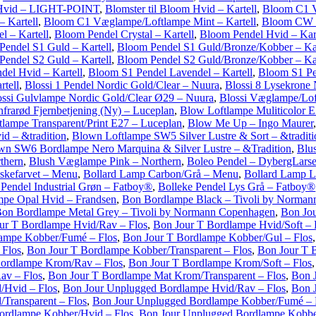
Hvid – LIGHT-POINT
,
Blomster til Bloom Hvid – Kartell
,
Bloom C1 V
 Kartell
,
Bloom C1 Væglampe/Loftlampe Mint – Kartell
,
Bloom CW V
 – Kartell
,
Bloom Pendel Crystal – Kartell
,
Bloom Pendel Hvid – Kart
Pendel S1 Guld – Kartell
,
Bloom Pendel S1 Guld/Bronze/Kobber – Kar
Pendel S2 Guld – Kartell
,
Bloom Pendel S2 Guld/Bronze/Kobber – Kar
del Hvid – Kartell
,
Bloom S1 Pendel Lavendel – Kartell
,
Bloom S1 Pen
tell
,
Blossi 1 Pendel Nordic Gold/Clear – Nuura
,
Blossi 8 Lysekrone
ossi Gulvlampe Nordic Gold/Clear Ø29 – Nuura
,
Blossi Væglampe/Lof
frarød Fjernbetjening (Ny) – Luceplan
,
Blow Loftlampe Muliticolor 
lampe Transparent/Print E27 – Luceplan
,
Blow Me Up – Ingo Maurer
d – &tradition
,
Blown Loftlampe SW5 Silver Lustre & Sort – &traditi
wn SW6 Bordlampe Nero Marquina & Silver Lustre – &Tradition
,
Blu
thern
,
Blush Væglampe Pink – Northern
,
Boleo Pendel – DybergLars
skefarvet – Menu
,
Bollard Lamp Carbon/Grå – Menu
,
Bollard Lamp L
 Pendel Industrial Grøn – Fatboy®
,
Bolleke Pendel Lys Grå – Fatboy®
pe Opal Hvid – Frandsen
,
Bon Bordlampe Black – Tivoli by Norma
on Bordlampe Metal Grey – Tivoli by Normann Copenhagen
,
Bon Jo
ur T Bordlampe Hvid/Rav – Flos
,
Bon Jour T Bordlampe Hvid/Soft – 
lampe Kobber/Fumé – Flos
,
Bon Jour T Bordlampe Kobber/Gul – Flos
 Flos
,
Bon Jour T Bordlampe Kobber/Transparent – Flos
,
Bon Jour T 
Bordlampe Krom/Rav – Flos
,
Bon Jour T Bordlampe Krom/Soft – Flos
av – Flos
,
Bon Jour T Bordlampe Mat Krom/Transparent – Flos
,
Bon 
/Hvid – Flos
,
Bon Jour Unplugged Bordlampe Hvid/Rav – Flos
,
Bon 
Transparent – Flos
,
Bon Jour Unplugged Bordlampe Kobber/Fumé – 
ordlampe Kobber/Hvid – Flos
,
Bon Jour Unplugged Bordlampe Kobbe