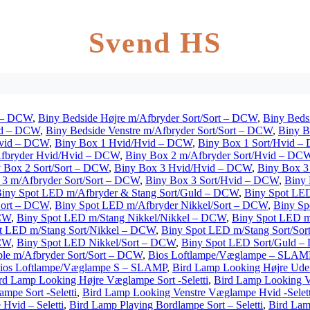
Svend HS
d – DCW
,
Biny Bedside Højre m/Afbryder Sort/Sort – DCW
,
Biny Beds
vid – DCW
,
Biny Bedside Venstre m/Afbryder Sort/Sort – DCW
,
Biny B
Hvid – DCW
,
Biny Box 1 Hvid/Hvid – DCW
,
Biny Box 1 Sort/Hvid 
Afbryder Hvid/Hvid – DCW
,
Biny Box 2 m/Afbryder Sort/Hvid – DC
 Box 2 Sort/Sort – DCW
,
Biny Box 3 Hvid/Hvid – DCW
,
Biny Box 3
 3 m/Afbryder Sort/Sort – DCW
,
Biny Box 3 Sort/Hvid – DCW
,
Biny 
iny Spot LED m/Afbryder & Stang Sort/Guld – DCW
,
Biny Spot LED
Sort – DCW
,
Biny Spot LED m/Afbryder Nikkel/Sort – DCW
,
Biny Sp
DCW
,
Biny Spot LED m/Stang Nikkel/Nikkel – DCW
,
Biny Spot LED m
t LED m/Stang Sort/Nikkel – DCW
,
Biny Spot LED m/Stang Sort/So
DCW
,
Biny Spot LED Nikkel/Sort – DCW
,
Biny Spot LED Sort/Guld 
ble m/Afbryder Sort/Sort – DCW
,
Bios Loftlampe/Væglampe – SLAM
ios Loftlampe/Væglampe S – SLAMP
,
Bird Lamp Looking Højre Uden
rd Lamp Looking Højre Væglampe Sort -Seletti
,
Bird Lamp Looking V
mpe Sort -Seletti
,
Bird Lamp Looking Venstre Væglampe Hvid -Selett
Hvid – Seletti
,
Bird Lamp Playing Bordlampe Sort – Seletti
,
Bird Lam