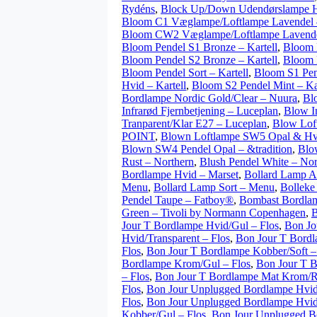
Rydéns
,
Block Up/Down Udendørslampe 
Bloom C1 Væglampe/Loftlampe Lavendel –
Bloom CW2 Væglampe/Loftlampe Lavendel
Bloom Pendel S1 Bronze – Kartell
,
Bloom 
Bloom Pendel S2 Bronze – Kartell
,
Bloom 
Bloom Pendel Sort – Kartell
,
Bloom S1 Pen
Hvid – Kartell
,
Bloom S2 Pendel Mint – Kar
Bordlampe Nordic Gold/Clear – Nuura
,
Bl
Infrarød Fjernbetjening – Luceplan
,
Blow In
Tranparent/Klar E27 – Luceplan
,
Blow Loft
POINT
,
Blown Loftlampe SW5 Opal & Hvi
Blown SW4 Pendel Opal – &tradition
,
Blo
Rust – Northern
,
Blush Pendel White – Nor
Bordlampe Hvid – Marset
,
Bollard Lamp A
Menu
,
Bollard Lamp Sort – Menu
,
Bolleke
Pendel Taupe – Fatboy®
,
Bombast Bordlam
Green – Tivoli by Normann Copenhagen
,
B
Jour T Bordlampe Hvid/Gul – Flos
,
Bon Jo
Hvid/Transparent – Flos
,
Bon Jour T Bord
Flos
,
Bon Jour T Bordlampe Kobber/Soft –
Bordlampe Krom/Gul – Flos
,
Bon Jour T 
– Flos
,
Bon Jour T Bordlampe Mat Krom/R
Flos
,
Bon Jour Unplugged Bordlampe Hvid
Flos
,
Bon Jour Unplugged Bordlampe Hvid/
Kobber/Gul – Flos
,
Bon Jour Unplugged B