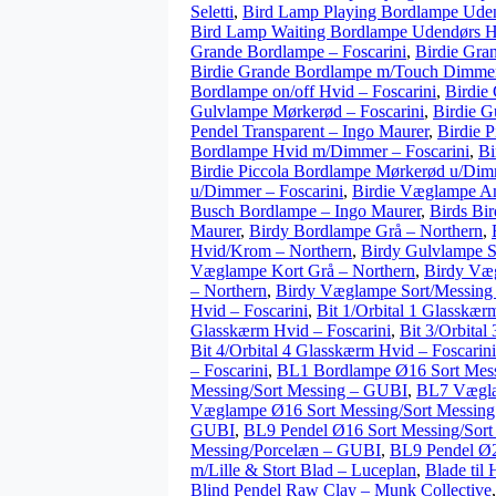
Seletti
,
Bird Lamp Playing Bordlampe Udend
Bird Lamp Waiting Bordlampe Udendørs Hv
Grande Bordlampe – Foscarini
,
Birdie Gra
Birdie Grande Bordlampe m/Touch Dimmer
Bordlampe on/off Hvid – Foscarini
,
Birdie
Gulvlampe Mørkerød – Foscarini
,
Birdie G
Pendel Transparent – Ingo Maurer
,
Birdie 
Bordlampe Hvid m/Dimmer – Foscarini
,
Bi
Birdie Piccola Bordlampe Mørkerød u/Dimm
u/Dimmer – Foscarini
,
Birdie Væglampe Am
Busch Bordlampe – Ingo Maurer
,
Birds Bi
Maurer
,
Birdy Bordlampe Grå – Northern
,
Hvid/Krom – Northern
,
Birdy Gulvlampe S
Væglampe Kort Grå – Northern
,
Birdy Væ
– Northern
,
Birdy Væglampe Sort/Messing 
Hvid – Foscarini
,
Bit 1/Orbital 1 Glasskær
Glasskærm Hvid – Foscarini
,
Bit 3/Orbital
Bit 4/Orbital 4 Glasskærm Hvid – Foscarini
– Foscarini
,
BL1 Bordlampe Ø16 Sort Mes
Messing/Sort Messing – GUBI
,
BL7 Vægla
Væglampe Ø16 Sort Messing/Sort Messin
GUBI
,
BL9 Pendel Ø16 Sort Messing/Sor
Messing/Porcelæn – GUBI
,
BL9 Pendel Ø2
m/Lille & Stort Blad – Luceplan
,
Blade til
Blind Pendel Raw Clay – Munk Collective