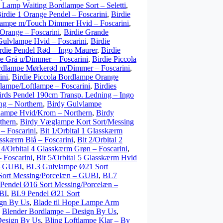
 Lamp Waiting Bordlampe Sort – Seletti
,
irdie 1 Orange Pendel – Foscarini
,
Birdie
lampe m/Touch Dimmer Hvid – Foscarini
,
range – Foscarini
,
Birdie Grande
Gulvlampe Hvid – Foscarini
,
Birdie
rdie Pendel Rød – Ingo Maurer
,
Birdie
pe Grå u/Dimmer – Foscarini
,
Birdie Piccola
ordlampe Mørkerød m/Dimmer – Foscarini
,
ini
,
Birdie Piccola Bordlampe Orange
lampe/Loftlampe – Foscarini
,
Birdies
irds Pendel 190cm Transp. Ledning – Ingo
ng – Northern
,
Birdy Gulvlampe
ampe Hvid/Krom – Northern
,
Birdy
thern
,
Birdy Væglampe Kort Sort/Messing
– Foscarini
,
Bit 1/Orbital 1 Glasskærm
asskærm Blå – Foscarini
,
Bit 2/Orbital 2
 4/Orbital 4 Glasskærm Grøn – Foscarini
,
 Foscarini
,
Bit 5/Orbital 5 Glasskærm Hvid
– GUBI
,
BL3 Gulvlampe Ø21 Sort
ort Messing/Porcelæn – GUBI
,
BL7
Pendel Ø16 Sort Messing/Porcelæn –
BI
,
BL9 Pendel Ø21 Sort
ign By Us
,
Blade til Hope Lampe Arm
,
Blender Bordlampe – Design By Us
,
Design By Us
,
Bling Loftlampe Klar – By