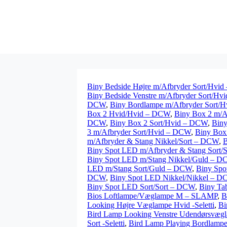
Biny Bedside Højre m/Afbryder Sort/Hvi
Biny Bedside Venstre m/Afbryder Sort/H
DCW
,
Biny Bordlampe m/Afbryder Sort/
Box 2 Hvid/Hvid – DCW
,
Biny Box 2 m/
DCW
,
Biny Box 2 Sort/Hvid – DCW
,
Biny
3 m/Afbryder Sort/Hvid – DCW
,
Biny Box
m/Afbryder & Stang Nikkel/Sort – DCW
,
B
Biny Spot LED m/Afbryder & Stang Sort/
Biny Spot LED m/Stang Nikkel/Guld – 
LED m/Stang Sort/Guld – DCW
,
Biny Spo
DCW
,
Biny Spot LED Nikkel/Nikkel – 
Biny Spot LED Sort/Sort – DCW
,
Biny Ta
Bios Loftlampe/Væglampe M – SLAMP
,
B
Looking Højre Væglampe Hvid -Seletti
,
Bi
Bird Lamp Looking Venstre Udendørsvægla
Sort -Seletti
,
Bird Lamp Playing Bordlampe 