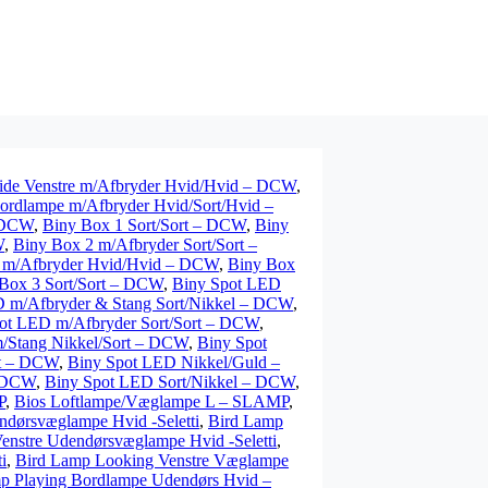
ide Venstre m/Afbryder Hvid/Hvid – DCW
,
ordlampe m/Afbryder Hvid/Sort/Hvid –
– DCW
,
Biny Box 1 Sort/Sort – DCW
,
Biny
W
,
Biny Box 2 m/Afbryder Sort/Sort –
 m/Afbryder Hvid/Hvid – DCW
,
Biny Box
Box 3 Sort/Sort – DCW
,
Biny Spot LED
 m/Afbryder & Stang Sort/Nikkel – DCW
,
ot LED m/Afbryder Sort/Sort – DCW
,
/Stang Nikkel/Sort – DCW
,
Biny Spot
rt – DCW
,
Biny Spot LED Nikkel/Guld –
– DCW
,
Biny Spot LED Sort/Nikkel – DCW
,
P
,
Bios Loftlampe/Væglampe L – SLAMP
,
dørsvæglampe Hvid -Seletti
,
Bird Lamp
enstre Udendørsvæglampe Hvid -Seletti
,
i
,
Bird Lamp Looking Venstre Væglampe
p Playing Bordlampe Udendørs Hvid –