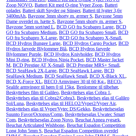
Zoop NOVO
,
Batteri Kit med O-ring Vyper Zoop
,
Batteri
oplader
,
Batteri skift Spyder og Stinger
,
Batteri til lygter 3,6v
3400mAh
,
Bayzone 3mm shorty m. ærmer S
,
Bayzone 5mm
Dame overdel m. hætte S
,
Bayzone 5mm shorty m. ærmer S
,
Bayzone 5mm sort/rød L
,
BCD GO fra Scubapro Large
,
BCD
GO fra Scubapro Medium
,
BCD GO fra Scubapro Small
,
BCD
GO fra Scubapro X-Large
,
BCD GO fra Scubapro X-Small
,
BCD Hydros Bungee Large
,
BCD Hydros Cargo Pocket
,
BCD
Hydros farvede Blylommer Blå
,
BCD Hydros farvede
Blylommer Purple
,
BCD Hydros Knivholder
,
BCD Hydros
Mini D-ring
,
BCD Hydros Ninja Pocket
,
BCD Master Jacket
M
,
BCD Prestige AT X-Small
,
BCD Prestige MRS+ Small
,
BCD SeaHawk 2X-Large
,
BCD SeaHawk Large
,
BCD
SeaHawk Medium
,
BCD SeaHawk Small
,
BCD X-Black XL
,
BCD X-Force XL
,
BECO Armvinger 30 til 60 Kg.
,
BECO-
Sealife armvinger til børn 0 til 15kg
,
Benlomme til tilbehør
,
Beskyttelses film til Galileo
,
Beskyttelses glas Cobra 1
,
Beskyttelses glas til Cobra2/Cobra3
,
Beskyttelses glas til Galileo
Sol/Luna
,
Beskyttelses glas til HELO2/Vyper2/Vyper Air
,
Beskyttelses glas til Vyper/Vytec DS/Gekko
,
Beskyttelsesglas
Suunto Favor/Octopus/Comp
,
Beskyttelsesglas Uwatec Smart
Com
,
Beskyttelsesglas Zoop Novo
,
Beuchat Apnea rygsæk
,
Beuchat Articulated Wishbone
,
Beuchat Espadon Competition
Long John 5mm S
,
Beuchat Espadon Competition overdel