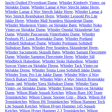
Jaschi Quilted Flyverdragt Dame
,
Whistler Kimberly Vinter- og
Skijakke Dame
,
Whistler Lamar 4 Way Strecht Jakke Herre
,
Whistler Lamar 4 Way Strecth Jakke Herre
,
Whistler Lamar 4
Way Stretch Regnbukser Herre
,
Whistler Leopold Pro Lite
Jakke Herre
,
Whistler Mall Seamless Skiundertøj Dame
,
Whistler Muskegon Vinter- og Skijakke Børn
,
Whistler Noko
Vinter-og Skijakke Dame
,
Whistler Oppdal Skiundertøj Sæt
Dame
,
Whistler Pascagoula Vinterfrakke Dame
,
Whistler
Penhurts PU Long Regnjakke Dame
,
Whistler Portland
Softshell Skibukser Dame
,
Whistler Portmann Softshell
Skibukser Børn
,
Whistler Pree Seamless Skiundertøj Herre
,
Whistler Sacramento Skipulli Børn
,
Whistler Samani Fleecetrøje
Dame
,
Whistler Sampton Fleecetrøje Herre
,
Whistler Sill
Windblock Halsedisse
,
Whistler Stoke Halsedisse
,
Whistler
Suwon Vinter-og Skijakke Dreng
,
Whistler Tack Vinter-og
Skijakke Dreng
,
Whistler Tenna Long Softshell Jakke Dame
,
Whistler Tepic Pro Lite Jakke Dame
,
Whistler Wiley 4 Way
Strech Bukser Dame
,
Whistler Wiley 4 Way Stretch Regnjakke
Dame, rød
,
Whistler Yarra Skibukser Dame
,
Whistler Yarra
Vinter- og Skijakke Dame
,
Whistler Yonga Vinter-og Skijakke
Dame
,
Wilson Blade Squash Ketcher
,
Wilson Burn 100 Team
Tennisketcher
,
Wilson Classic Sponge Grip – Black
,
Wilson H4
Tennisketcher
,
Wilson H6 Tennisketcher
,
Wilson Hammer Tech
Lite Squash Ketcher
,
Wilson Hyper Hammer 145 Squash
Ketcher
,
Wilson Hyper Hammer 2.3 Tennisketcher
,
Wilson