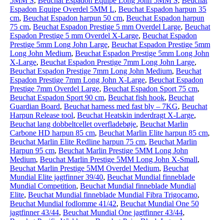
5MM S
,
Beuchat Espadon Equipe Long John 5MM S
,
Beuchat
Espadon Equipe Overdel 5MM L
,
Beuchat Espadon harpun 35
cm
,
Beuchat Espadon harpun 50 cm
,
Beuchat Espadon harpun
75 cm
,
Beuchat Espadon Prestige 5 mm Overdel Large
,
Beuchat
Espadon Prestige 5 mm Overdel X-Large
,
Beuchat Espadon
Prestige 5mm Long John Large
,
Beuchat Espadon Prestige 5mm
Long John Medium
,
Beuchat Espadon Prestige 5mm Long John
X-Large
,
Beuchat Espadon Prestige 7mm Long John Large
,
Beuchat Espadon Prestige 7mm Long John Medium
,
Beuchat
Espadon Prestige 7mm Long John X-Large
,
Beuchat Espadon
Prestige 7mm Overdel Large
,
Beuchat Espadon Sport 75 cm
,
Beuchat Espadon Sport 90 cm
,
Beuchat fish hook
,
Beuchat
Guardian Board
,
Beuchat harness med fast bly – 7KG
,
Beuchat
Harpun Release tool
,
Beuchat Heatskin inderdragt X-Large
,
Beuchat lang dobbeltcellet overfladebøje
,
Beuchat Marlin
Carbone HD harpun 85 cm
,
Beuchat Marlin Elite harpun 85 cm
,
Beuchat Marlin Elite Redline harpun 75 cm
,
Beuchat Marlin
Harpun 95 cm
,
Beuchat Marlin Prestige 5MM Long John
Medium
,
Beuchat Marlin Prestige 5MM Long John X-Small
,
Beuchat Marlin Prestige 5MM Overdel Medium
,
Beuchat
Mundial Elite jagtfinner 39/40
,
Beuchat Mundial finneblade
Mundial Competition
,
Beuchat Mundial finneblade Mundial
Elite
,
Beuchat Mundial finneblade Mundial Fibra Trigocamo
,
Beuchat Mundial fodlomme 41/42
,
Beuchat Mundial One 50
jagtfinner 43/44
,
Beuchat Mundial One jagtfinner 43/44
,