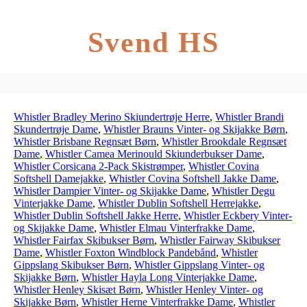
Svend HS
Whistler Bradley Merino Skiundertrøje Herre
,
Whistler Brandi
Skundertrøje Dame
,
Whistler Brauns Vinter- og Skijakke Børn
,
Whistler Brisbane Regnsæt Børn
,
Whistler Brookdale Regnsæt
Dame
,
Whistler Camea Merinould Skiunderbukser Dame
,
Whistler Corsicana 2-Pack Skistrømper
,
Whistler Covina
Softshell Damejakke
,
Whistler Covina Softshell Jakke Dame
,
Whistler Dampier Vinter- og Skijakke Dame
,
Whistler Degu
Vinterjakke Dame
,
Whistler Dublin Softshell Herrejakke
,
Whistler Dublin Softshell Jakke Herre
,
Whistler Eckbery Vinter-
og Skijakke Dame
,
Whistler Elmau Vinterfrakke Dame
,
Whistler Fairfax Skibukser Børn
,
Whistler Fairway Skibukser
Dame
,
Whistler Foxton Windblock Pandebånd
,
Whistler
Gippslang Skibukser Børn
,
Whistler Gippslang Vinter- og
Skijakke Børn
,
Whistler Hayla Long Vinterjakke Dame
,
Whistler Henley Skisæt Børn
,
Whistler Henley Vinter- og
Skijakke Børn
,
Whistler Herne Vinterfrakke Dame
,
Whistler