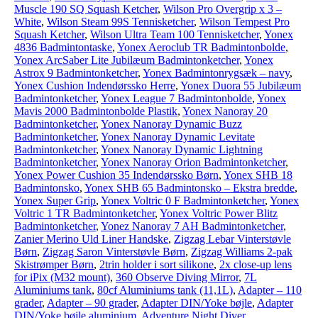
Muscle 190 SQ Squash Ketcher
,
Wilson Pro Overgrip x 3 –
White
,
Wilson Steam 99S Tennisketcher
,
Wilson Tempest Pro
Squash Ketcher
,
Wilson Ultra Team 100 Tennisketcher
,
Yonex
4836 Badmintontaske
,
Yonex Aeroclub TR Badmintonbolde
,
Yonex ArcSaber Lite Jubilæum Badmintonketcher
,
Yonex
Astrox 9 Badmintonketcher
,
Yonex Badmintonrygsæk – navy
,
Yonex Cushion Indendørssko Herre
,
Yonex Duora 55 Jubilæum
Badmintonketcher
,
Yonex League 7 Badmintonbolde
,
Yonex
Mavis 2000 Badmintonbolde Plastik
,
Yonex Nanoray 20
Badmintonketcher
,
Yonex Nanoray Dynamic Buzz
Badmintonketcher
,
Yonex Nanoray Dynamic Levitate
Badmintonketcher
,
Yonex Nanoray Dynamic Lightning
Badmintonketcher
,
Yonex Nanoray Orion Badmintonketcher
,
Yonex Power Cushion 35 Indendørssko Børn
,
Yonex SHB 18
Badmintonsko
,
Yonex SHB 65 Badmintonsko – Ekstra bredde
,
Yonex Super Grip
,
Yonex Voltric 0 F Badmintonketcher
,
Yonex
Voltric 1 TR Badmintonketcher
,
Yonex Voltric Power Blitz
Badmintonketcher
,
Yonez Nanoray 7 AH Badmintonketcher
,
Zanier Merino Uld Liner Handske
,
Zigzag Lebar Vinterstøvle
Børn
,
Zigzag Saron Vinterstøvle Børn
,
Zigzag Williams 2-pak
Skistrømper Børn
,
2trin holder i sort silikone
,
2x close-up lens
for iPix (M32 mount)
,
360 Observe Diving Mirror
,
7L
Aluminiums tank
,
80cf Aluminiums tank (11,1L)
,
Adapter – 110
grader
,
Adapter – 90 grader
,
Adapter DIN/Yoke bøjle
,
Adapter
DIN/Yoke bøjle aluminium
,
Adventure Night Diver
,