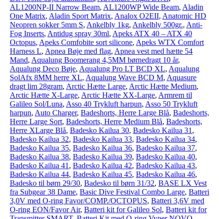
AL1200NP-II Narrow Beam
,
AL1200WP Wide Beam
,
Aladin
One Matrix
,
Aladin Sport Matrix
,
Analox O2EII
,
Anatomic HD
Neopren sokker 5mm S
,
Ankelbly 1kg
,
Ankelbly 500gr.
,
Anti-
Fog Inserts
,
Antidug spray 30ml
,
Apeks ATX 40 – ATX 40
Octopus
,
Apeks Comfobite sort silicone
,
Apeks WTX Comfort
Harness L
,
Apnea Bøje med flag
,
Apnea vest med hætte 54
Mand
,
Aqualung Boomerang 4,5MM børnedragt 10 år
,
Aqualung Deco Bøje
,
Aqualung Pro LT BCD XL
,
Aqualung
SolAfx 8MM herre XL
,
Aqualung Wave BCD M
,
Aquasure
dragt lim 28gram
,
Arctic Hætte Large
,
Arctic Hætte Medium
,
Arctic Hætte X-Large
,
Arctic Hætte XX-Large
,
Armrem til
Galileo Sol/Luna
,
Asso 40 Trykluft harpun
,
Asso 50 Trykluft
harpun
,
Auto Charger
,
Badeshorts, Herre Large Blå
,
Badeshorts,
Herre Large Sort
,
Badeshorts, Herre Medium Blå
,
Badeshorts,
Herre XLarge Blå
,
Badesko Kailua 30
,
Badesko Kailua 31
,
Badesko Kailua 32
,
Badesko Kailua 33
,
Badesko Kailua 34
,
Badesko Kailua 35
,
Badesko Kailua 36
,
Badesko Kailua 37
,
Badesko Kailua 38
,
Badesko Kailua 39
,
Badesko Kailua 40
,
Badesko Kailua 41
,
Badesko Kailua 42
,
Badesko Kailua 43
,
Badesko Kailua 44
,
Badesko Kailua 45
,
Badesko Kailua 46
,
Badesko til børn 29/30
,
Badesko til børn 31/32
,
BASE LX Vest
fra Subgear 38 Dame
,
Basic Dive Festival Combo Large
,
Batteri
3,0V med O-ring Favor/COMP./OCTOPUS
,
Batteri 3,6V med
O-ring EON/Favor Air
,
Batteri kit for Galileo Sol
,
Batteri kit for
Transmitter SMART
,
Batteri Kit med O-ring Vyper NOVO