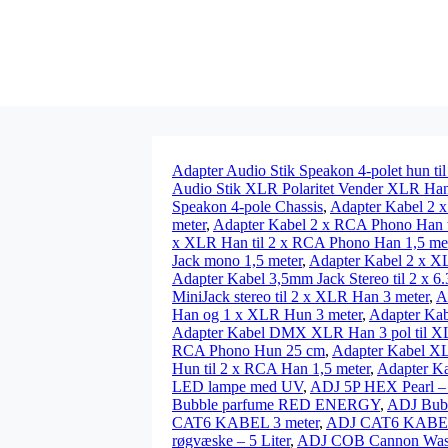
Adapter Audio Stik Speakon 4-polet hun t
Audio Stik XLR Polaritet Vender XLR Ha
Speakon 4-pole Chassis
,
Adapter Kabel 2 x
meter
,
Adapter Kabel 2 x RCA Phono Han t
x XLR Han til 2 x RCA Phono Han 1,5 me
Jack mono 1,5 meter
,
Adapter Kabel 2 x X
Adapter Kabel 3,5mm Jack Stereo til 2 x 6
MiniJack stereo til 2 x XLR Han 3 meter
,
A
Han og 1 x XLR Hun 3 meter
,
Adapter Kab
Adapter Kabel DMX XLR Han 3 pol til X
RCA Phono Hun 25 cm
,
Adapter Kabel XL
Hun til 2 x RCA Han 1,5 meter
,
Adapter Ka
LED lampe med UV
,
ADJ 5P HEX Pearl –
Bubble parfume RED ENERGY
,
ADJ Bub
CAT6 KABEL 3 meter
,
ADJ CAT6 KABEL
røgvæske – 5 Liter
,
ADJ COB Cannon Wa