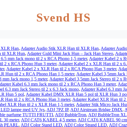
Svend HS
il XLR Han
,
Adapter Audio Stik XLR Han til XLR Han
,
Adapter Audi
n til XLR Hun
,
Adapter Guld Mini Jack Hun – Jack Han Stereo
,
Adapte
 6.5 mm Jack mono til 2 x RCA Phono 1,5 meter
,
Adapter Kabel 2 x 
il 2 x RCA Phono Hun 3 meter
,
Adapter Kabel 2 x XLR Han til 2 x 6
ter
,
Adapter Kabel 2 x XLR Han til 2 x RCA Phono Han 3 meter
,
Adap
LR Hun til 2 x RCA Phono Han 1,5 meter
,
Adapter Kabel 3,5mm Jack S
.3 mm Jack mono 1,5 meter
,
Adapter Kabel 3,5mm Jack Stereo til 2 x 
dapter Kabel 6.3 mm Jack mono til 2 x RCA Phono Han 3 meter
,
Adap
el 6.3 mm Jack Stereo til 2 x 6.3 Jack mono
,
Adapter Kabel 6.3 mm Jac
LR Hun 5 pol
,
Adapter Kabel DMX XLR Han 5 pol til XLR Hun 3 po
R Han til 2 x RCA Phono Han 3 meter
,
Adapter Kabel XLR Han til 2
bel XLR Hun til 2 x XLR Han 1,5 meter
,
Adapter Stik Micro Jack Hu
 LED lampe med UV lys
,
ADJ 7PZ IP
,
ADJ Airstream Bridge DMX
,
A
ble parfume TUTTI FRUTTI
,
ADJ BubbleTron
,
ADJ BubbleTron XL
 30 meter
,
ADJ CAT6 KABEL 4,5 meter
,
ADJ CAT6 KABEL 90 cm
sh PEARL
,
ADJ Color Stand LED
,
ADJ Color Strand LED
,
ADJ Craz