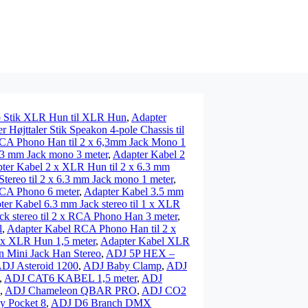
o Stik XLR Hun til XLR Hun
,
Adapter
r Højttaler Stik Speakon 4-pole Chassis til
RCA Phono Han til 2 x 6,3mm Jack Mono 1
.3 mm Jack mono 3 meter
,
Adapter Kabel 2
ter Kabel 2 x XLR Hun til 2 x 6.3 mm
tereo til 2 x 6.3 mm Jack mono 1 meter
,
RCA Phono 6 meter
,
Adapter Kabel 3.5 mm
ter Kabel 6.3 mm Jack stereo til 1 x XLR
k stereo til 2 x RCA Phono Han 3 meter
,
l
,
Adapter Kabel RCA Phono Han til 2 x
 x XLR Hun 1,5 meter
,
Adapter Kabel XLR
n Mini Jack Han Stereo
,
ADJ 5P HEX –
DJ Asteroid 1200
,
ADJ Baby Clamp
,
ADJ
,
ADJ CAT6 KABEL 1,5 meter
,
ADJ
,
ADJ Chameleon QBAR PRO
,
ADJ CO2
y Pocket 8
,
ADJ D6 Branch DMX