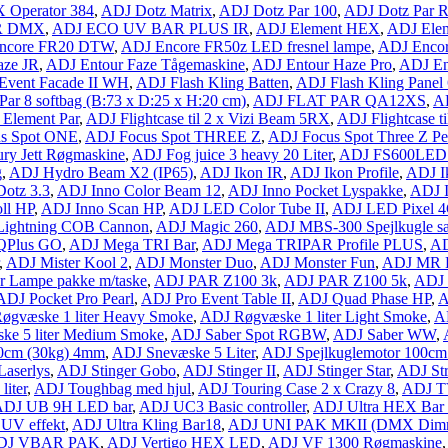
Operator 384
,
ADJ Dotz Matrix
,
ADJ Dotz Par 100
,
ADJ Dotz Par R
R DMX
,
ADJ ECO UV BAR PLUS IR
,
ADJ Element HEX
,
ADJ Elem
ncore FR20 DTW
,
ADJ Encore FR50z LED fresnel lampe
,
ADJ Encor
aze JR
,
ADJ Entour Faze Tågemaskine
,
ADJ Entour Haze Pro
,
ADJ E
Event Facade II WH
,
ADJ Flash Kling Batten
,
ADJ Flash Kling Panel
Par 8 softbag (B:73 x D:25 x H:20 cm)
,
ADJ FLAT PAR QA12XS
,
A
x Element Par
,
ADJ Flightcase til 2 x Vizi Beam 5RX
,
ADJ Flightcase t
s Spot ONE
,
ADJ Focus Spot THREE Z
,
ADJ Focus Spot Three Z Pe
ry Jett Røgmaskine
,
ADJ Fog juice 3 heavy 20 Liter
,
ADJ FS600LED 
g
,
ADJ Hydro Beam X2 (IP65)
,
ADJ Ikon IR
,
ADJ Ikon Profile
,
ADJ Ik
Dotz 3.3
,
ADJ Inno Color Beam 12
,
ADJ Inno Pocket Lyspakke
,
ADJ 
ll HP
,
ADJ Inno Scan HP
,
ADJ LED Color Tube II
,
ADJ LED Pixel 
Lightning COB Cannon
,
ADJ Magic 260
,
ADJ MBS-300 Spejlkugle s
QPlus GO
,
ADJ Mega TRI Bar
,
ADJ Mega TRIPAR Profile PLUS
,
AD
,
ADJ Mister Kool 2
,
ADJ Monster Duo
,
ADJ Monster Fun
,
ADJ MR 
r Lampe pakke m/taske
,
ADJ PAR Z100 3k
,
ADJ PAR Z100 5k
,
ADJ 
ADJ Pocket Pro Pearl
,
ADJ Pro Event Table II
,
ADJ Quad Phase HP
,
A
øgvæske 1 liter Heavy Smoke
,
ADJ Røgvæske 1 liter Light Smoke
,
A
ke 5 liter Medium Smoke
,
ADJ Saber Spot RGBW
,
ADJ Saber WW
,
60cm (30kg) 4mm
,
ADJ Snevæske 5 Liter
,
ADJ Spejlkuglemotor 100cm
Laserlys
,
ADJ Stinger Gobo
,
ADJ Stinger II
,
ADJ Stinger Star
,
ADJ St
iter
,
ADJ Toughbag med hjul
,
ADJ Touring Case 2 x Crazy 8
,
ADJ T
ADJ UB 9H LED bar
,
ADJ UC3 Basic controller
,
ADJ Ultra HEX Bar
 UV effekt
,
ADJ Ultra Kling Bar18
,
ADJ UNI PAK MKII (DMX Dimme
DJ VBAR PAK
,
ADJ Vertigo HEX LED
,
ADJ VF 1300 Røgmaskine