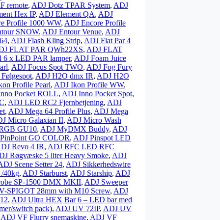
F remote
,
ADJ Dotz TPAR System
,
ADJ
ent Hex IP
,
ADJ Element QA
,
ADJ
e Profile 1000 WW
,
ADJ Encore Profile
ntour SNOW
,
ADJ Entour Venue
,
ADJ
 64
,
ADJ Flash Kling Strip
,
ADJ Flat Par 4
DJ FLAT PAR QWh22XS
,
ADJ FLAT
il 6 x LED PAR lamper
,
ADJ Foam Juice
arl
,
ADJ Focus Spot TWO
,
ADJ Fog Fury
Følgespot
,
ADJ H2O dmx IR
,
ADJ H2O
on Profile Pearl
,
ADJ Ikon Profile WW
,
Inno Pocket ROLL
,
ADJ Inno Pocket Spot
,
4C
,
ADJ LED RC2 Fjernbetjening
,
ADJ
æt
,
ADJ Mega 64 Profile Plus
,
ADJ Mega
J Micro Galaxian II
,
ADJ Micro Wash
RGB GU10
,
ADJ MyDMX Buddy
,
ADJ
PinPoint GO COLOR
,
ADJ Pinspot LED
DJ Revo 4 IR
,
ADJ RFC LED RFC
DJ Røgvæske 5 liter Heavy Smoke
,
ADJ
ADJ Scene Setter 24
,
ADJ Sikkerhedswire
 /40kg
,
ADJ Starburst
,
ADJ Starship
,
ADJ
robe SP-1500 DMX MKII
,
ADJ Sweeper
V-SPIGOT 28mm with M10 Screw
,
ADJ
 12
,
ADJ Ultra HEX Bar 6 – LED bar med
r/switch pack)
,
ADJ UV 72IP
,
ADJ UV
,
ADJ VF Flurry snemaskine
,
ADJ VF