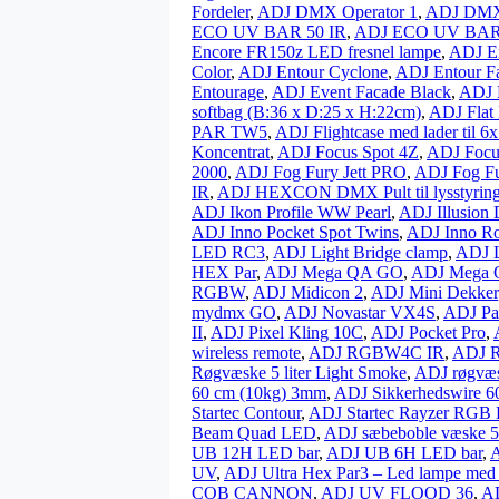
Fordeler
,
ADJ DMX Operator 1
,
ADJ DMX 
ECO UV BAR 50 IR
,
ADJ ECO UV BA
Encore FR150z LED fresnel lampe
,
ADJ E
Color
,
ADJ Entour Cyclone
,
ADJ Entour F
Entourage
,
ADJ Event Facade Black
,
ADJ 
softbag (B:36 x D:25 x H:22cm)
,
ADJ Flat 
PAR TW5
,
ADJ Flightcase med lader til 6
Koncentrat
,
ADJ Focus Spot 4Z
,
ADJ Focu
2000
,
ADJ Fog Fury Jett PRO
,
ADJ Fog Fu
IR
,
ADJ HEXCON DMX Pult til lysstyrin
ADJ Ikon Profile WW Pearl
,
ADJ Illusion 
ADJ Inno Pocket Spot Twins
,
ADJ Inno Ro
LED RC3
,
ADJ Light Bridge clamp
,
ADJ 
HEX Par
,
ADJ Mega QA GO
,
ADJ Mega 
RGBW
,
ADJ Midicon 2
,
ADJ Mini Dekker
mydmx GO
,
ADJ Novastar VX4S
,
ADJ Pa
II
,
ADJ Pixel Kling 10C
,
ADJ Pocket Pro
,
wireless remote
,
ADJ RGBW4C IR
,
ADJ R
Røgvæske 5 liter Light Smoke
,
ADJ røgvæs
60 cm (10kg) 3mm
,
ADJ Sikkerhedswire 
Startec Contour
,
ADJ Startec Rayzer RGB 
Beam Quad LED
,
ADJ sæbeboble væske 5 l
UB 12H LED bar
,
ADJ UB 6H LED bar
,
UV
,
ADJ Ultra Hex Par3 – Led lampe med
COB CANNON
,
ADJ UV FLOOD 36
,
A