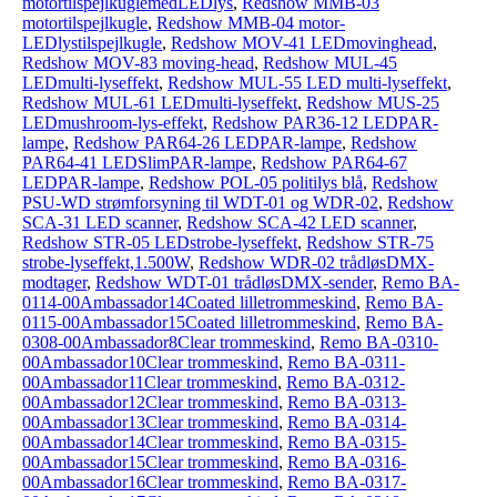
motortilspejlkuglemedLEDlys
,
Redshow MMB-03
motortilspejlkugle
,
Redshow MMB-04 motor-
LEDlystilspejlkugle
,
Redshow MOV-41 LEDmovinghead
,
Redshow MOV-83 moving-head
,
Redshow MUL-45
LEDmulti-lyseffekt
,
Redshow MUL-55 LED multi-lyseffekt
,
Redshow MUL-61 LEDmulti-lyseffekt
,
Redshow MUS-25
LEDmushroom-lys-effekt
,
Redshow PAR36-12 LEDPAR-
lampe
,
Redshow PAR64-26 LEDPAR-lampe
,
Redshow
PAR64-41 LEDSlimPAR-lampe
,
Redshow PAR64-67
LEDPAR-lampe
,
Redshow POL-05 politilys blå
,
Redshow
PSU-WD strømforsyning til WDT-01 og WDR-02
,
Redshow
SCA-31 LED scanner
,
Redshow SCA-42 LED scanner
,
Redshow STR-05 LEDstrobe-lyseffekt
,
Redshow STR-75
strobe-lyseffekt,1.500W
,
Redshow WDR-02 trådløsDMX-
modtager
,
Redshow WDT-01 trådløsDMX-sender
,
Remo BA-
0114-00Ambassador14Coated lilletrommeskind
,
Remo BA-
0115-00Ambassador15Coated lilletrommeskind
,
Remo BA-
0308-00Ambassador8Clear trommeskind
,
Remo BA-0310-
00Ambassador10Clear trommeskind
,
Remo BA-0311-
00Ambassador11Clear trommeskind
,
Remo BA-0312-
00Ambassador12Clear trommeskind
,
Remo BA-0313-
00Ambassador13Clear trommeskind
,
Remo BA-0314-
00Ambassador14Clear trommeskind
,
Remo BA-0315-
00Ambassador15Clear trommeskind
,
Remo BA-0316-
00Ambassador16Clear trommeskind
,
Remo BA-0317-