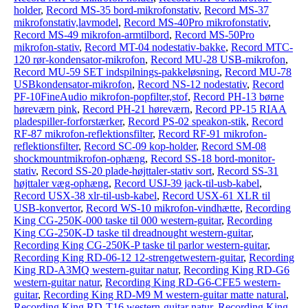
holder
,
Record MS-35 bord-mikrofonstativ
,
Record MS-37
mikrofonstativ,lavmodel
,
Record MS-40Pro mikrofonstativ
,
Record MS-49 mikrofon-armtilbord
,
Record MS-50Pro
mikrofon-stativ
,
Record MT-04 nodestativ-bakke
,
Record MTC-
120 rør-kondensator-mikrofon
,
Record MU-28 USB-mikrofon
,
Record MU-59 SET indspilnings-pakkeløsning
,
Record MU-78
USBkondensator-mikrofon
,
Record NS-12 nodestativ
,
Record
PF-10FineAudio mikrofon-popfilter,stof
,
Record PH-13 børne
høreværn pink
,
Record PH-21 høreværn
,
Record PP-15 RIAA
pladespiller-forforstærker
,
Record PS-02 speakon-stik
,
Record
RF-87 mikrofon-reflektionsfilter
,
Record RF-91 mikrofon-
reflektionsfilter
,
Record SC-09 kop-holder
,
Record SM-08
shockmountmikrofon-ophæng
,
Record SS-18 bord-monitor-
stativ
,
Record SS-20 plade-højttaler-stativ sort
,
Record SS-31
højttaler væg-ophæng
,
Record USJ-39 jack-til-usb-kabel
,
Record USX-38 xlr-til-usb-kabel
,
Record USX-61 XLR til
USB-konvertor
,
Record WS-10 mikrofon-vindhætte
,
Recording
King CG-250K-000 taske til 000 western-guitar
,
Recording
King CG-250K-D taske til dreadnought western-guitar
,
Recording King CG-250K-P taske til parlor western-guitar
,
Recording King RD-06-12 12-strengetwestern-guitar
,
Recording
King RD-A3MQ western-guitar natur
,
Recording King RD-G6
western-guitar natur
,
Recording King RD-G6-CFE5 western-
guitar
,
Recording King RD-M9 M western-guitar matte natural
,
Recording King RD-T16 western-guitar natur
,
Recording King