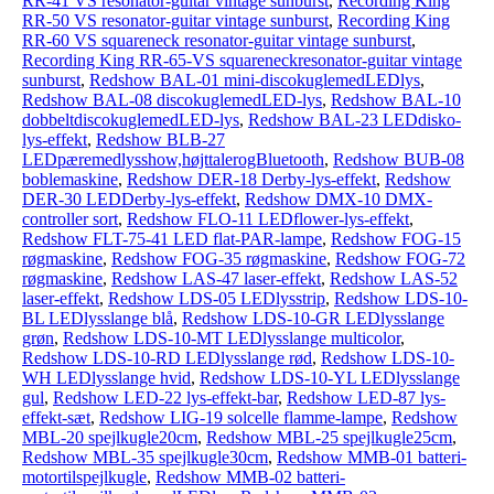
RR-41 VS resonator-guitar vintage sunburst
,
Recording King
RR-50 VS resonator-guitar vintage sunburst
,
Recording King
RR-60 VS squareneck resonator-guitar vintage sunburst
,
Recording King RR-65-VS squareneckresonator-guitar vintage
sunburst
,
Redshow BAL-01 mini-discokuglemedLEDlys
,
Redshow BAL-08 discokuglemedLED-lys
,
Redshow BAL-10
dobbeltdiscokuglemedLED-lys
,
Redshow BAL-23 LEDdisko-
lys-effekt
,
Redshow BLB-27
LEDpæremedlysshow,højttalerogBluetooth
,
Redshow BUB-08
boblemaskine
,
Redshow DER-18 Derby-lys-effekt
,
Redshow
DER-30 LEDDerby-lys-effekt
,
Redshow DMX-10 DMX-
controller sort
,
Redshow FLO-11 LEDflower-lys-effekt
,
Redshow FLT-75-41 LED flat-PAR-lampe
,
Redshow FOG-15
røgmaskine
,
Redshow FOG-35 røgmaskine
,
Redshow FOG-72
røgmaskine
,
Redshow LAS-47 laser-effekt
,
Redshow LAS-52
laser-effekt
,
Redshow LDS-05 LEDlysstrip
,
Redshow LDS-10-
BL LEDlysslange blå
,
Redshow LDS-10-GR LEDlysslange
grøn
,
Redshow LDS-10-MT LEDlysslange multicolor
,
Redshow LDS-10-RD LEDlysslange rød
,
Redshow LDS-10-
WH LEDlysslange hvid
,
Redshow LDS-10-YL LEDlysslange
gul
,
Redshow LED-22 lys-effekt-bar
,
Redshow LED-87 lys-
effekt-sæt
,
Redshow LIG-19 solcelle flamme-lampe
,
Redshow
MBL-20 spejlkugle20cm
,
Redshow MBL-25 spejlkugle25cm
,
Redshow MBL-35 spejlkugle30cm
,
Redshow MMB-01 batteri-
motortilspejlkugle
,
Redshow MMB-02 batteri-