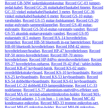
Record GB-50W tasketilakustiskguitar
,
Record GC-03 jumper-
pedal-kabel
,
Record GC-26 guitarkabel/baskabel 6meter
,
Record
GC-33 vinkel guitarkabel/baskabel 3 meter
,
Record GC-36
vinkel guitarkabel/baskabel 6 meter
,
Record GS-10 guitar-
vægholder
,
Record GS-15 guitar-fodskammel
,
Record GS-20
guitar-gulvstativ,sammenklappeligt
,
Record GS-40 guitar-
gulvstativ
,
Record GS-50 el-guitar-vægstativ,vandret
,
Record
GS-55 akustisk-guitarvægstativ,vandret
,
Record GS-95
guitarstativ til 5 guitarer
,
Record HA-14 hovedtelefon-
forstærker
,
Record HB-58 bluetooth in-ear høretelefoner
,
Record
HB-69 bluetooth hovedtelefoner
,
Record HM-42 stereo-
hovedtelefoner/headset
,
Record HP-47 hovedtelefoner
,
Record
HP-50 stereo-hovedtelefoner
,
Record HP-70 stereo-
hovedtelefoner
,
Record HP-84Pro stereohovedtelefoner
,
Record
HS-27 hovedtelefon-ophæng
,
Record IS-42 iPad / tablet-holder
,
Record KB-47 keyboard-bænk
,
Record KS-02 stativ-
overdeltilekstrakeyboard
,
Record KS-10 keyboardstativ
,
Record
KS-25 keyboardstativ
,
Record KS-53 keyboardstativ
,
Record
KS-54 dobbeltkeyboardstativ
,
Record KS-61 keyboardstativ
,
Record LC-22 dobbeltLED-lampepåklemme
,
Record LC-33
nodelampe
,
Record LS-77 aluminium-stativtillys-effekter sort
,
Record MA-01 gevind-adaptertilmikrofon-holder
,
Record MA-
02 Gevind-adapter, 1,5 cm hun – 1 cm han
,
Record MC-82
kondensator-mikrofon
,
Record MD-33 tromme-mikrofon-sæt
,
Record MH-05 mikrofon-holder
,
Record MH-06 mikrofon-