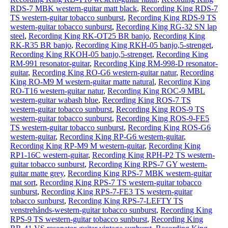
RDS-7 MBK western-guitar matt black
,
Recording King RDS-7
TS western-guitar tobacco sunburst
,
Recording King RDS-9 TS
western-guitar tobacco sunburst
,
Recording King RG-32 SN lap
steel
,
Recording King RK-OT25 BR banjo
,
Recording King
RK-R35 BR banjo
,
Recording King RKH-05 banjo,5-strenget
,
Recording King RKOH-05 banjo,5-strenget
,
Recording King
RM-991 resonator-guitar
,
Recording King RM-998-D resonator-
guitar
,
Recording King RO-G6 western-guitar natur
,
Recording
King RO-M9 M western-guitar matte natural
,
Recording King
RO-T16 western-guitar natur
,
Recording King ROC-9 MBL
western-guitar wabash blue
,
Recording King ROS-7 TS
western-guitar tobacco sunburst
,
Recording King ROS-9 TS
western-guitar tobacco sunburst
,
Recording King ROS-9-FE5
TS western-guitar tobacco sunburst
,
Recording King ROS-G6
western-guitar
,
Recording King RP-G6 western-guitar
,
Recording King RP-M9 M western-guitar
,
Recording King
RP1-16C western-guitar
,
Recording King RPH-P2 TS western-
guitar tobacco sunburst
,
Recording King RPS-7 GY western-
guitar matte grey
,
Recording King RPS-7 MBK western-guitar
mat sort
,
Recording King RPS-7 TS western-guitar tobacco
sunburst
,
Recording King RPS-7-FE3 TS western-guitar
tobacco sunburst
,
Recording King RPS-7-LEFTY TS
venstrehånds-western-guitar tobacco sunburst
,
Recording King
RPS-9 TS western-guitar tobacco sunburst
,
Recording King