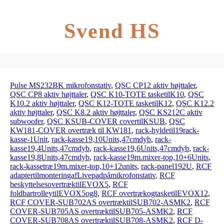
Svend HS
Pulse MS232BK mikrofonstativ
,
QSC CP12 aktiv højttaler
,
QSC CP8 aktiv højttaler
,
QSC K10-TOTE tasketilK10
,
QSC
K10.2 aktiv højttaler
,
QSC K12-TOTE tasketilK12
,
QSC K12.2
aktiv højttaler
,
QSC K8.2 aktiv højttaler
,
QSC KS212C aktiv
subwoofer
,
QSC KSUB-COVER covertilKSUB
,
QSC
KW181-COVER overtræk til KW181
,
rack-hyldetil19rack-
kasse-1Unit
,
rack-kasse19,10Units,47cmdyb
,
rack-
kasse19,4Units,47cmdyb
,
rack-kasse19,6Units,47cmdyb
,
rack-
kasse19,8Units,47cmdyb
,
rack-kasse19m.mixer-top,10+6Units
,
rack-kassetræ19m.mixer-top,10+12units
,
rack-panel192U
,
RCF
adaptertilmonteringafLivepadpåmikrofonstativ
,
RCF
beskyttelsesovertræktilEVOX5
,
RCF
foldbartrolleytilEVOX5og8
,
RCF overtrækogtasketilEVOX12
,
RCF COVER-SUB702AS overtræktilSUB702-ASMK2
,
RCF
COVER-SUB705AS overtræktilSUB705-ASMK2
,
RCF
COVER-SUB708AS overtræktilSUB708-ASMK2
,
RCF D-