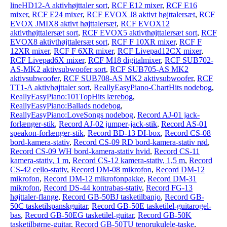
lineHD12-A aktivhøjttaler sort
,
RCF E12 mixer
,
RCF E16
mixer
,
RCF E24 mixer
,
RCF EVOX J8 aktivt højttalersæt
,
RCF
EVOX JMIX8 aktivt højttalersæt
,
RCF EVOX12
aktivthøjttalersæt sort
,
RCF EVOX5 aktivthøjttalersæt sort
,
RCF
EVOX8 aktivthøjttalersæt sort
,
RCF F 10XR mixer
,
RCF F
12XR mixer
,
RCF F 6XR mixer
,
RCF Livepad12CX mixer
,
RCF Livepad6X mixer
,
RCF M18 digitalmixer
,
RCF SUB702-
AS-MK2 aktivsubwoofer sort
,
RCF SUB705-AS MK2
aktivsubwoofer
,
RCF SUB708-AS MK2 aktivsubwoofer
,
RCF
TT1-A aktivhøjttaler sort
,
ReallyEasyPiano-ChartHits nodebog
,
ReallyEasyPiano:101TopHits lærebog
,
ReallyEasyPiano:Ballads nodebog
,
ReallyEasyPiano:LoveSongs nodebog
,
Record AJ-01 jack-
forlænger-stik
,
Record AJ-02 jumper-jack-stik
,
Record AS-01
speakon-forlænger-stik
,
Record BD-13 DI-box
,
Record CS-08
bord-kamera-stativ
,
Record CS-09 RD bord-kamera-stativ rød
,
Record CS-09 WH bord-kamera-stativ hvid
,
Record CS-11
kamera-stativ, 1 m
,
Record CS-12 kamera-stativ, 1,5 m
,
Record
CS-42 cello-stativ
,
Record DM-08 mikrofon
,
Record DM-12
mikrofon
,
Record DM-12 mikrofonpakke
,
Record DM-31
mikrofon
,
Record DS-44 kontrabas-stativ
,
Record FG-13
højttaler-flange
,
Record GB-50BJ tasketilbanjo
,
Record GB-
50C tasketilspanskguitar
,
Record GB-50E tasketilel-guitarogel-
bas
,
Record GB-50EG tasketilel-guitar
,
Record GB-50K
tasketilbørne-guitar
,
Record GB-50TU tenorukulele-taske
,