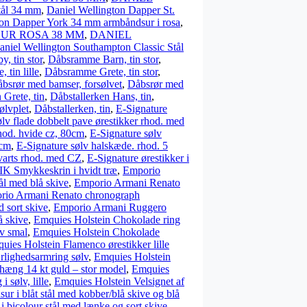
tål 34 mm
,
Daniel Wellington Dapper St.
ton Dapper York 34 mm armbåndsur i rosa
,
UR ROSA 38 MM
,
DANIEL
aniel Wellington Southampton Classic Stål
, tin stor
,
Dåbsramme Barn, tin stor
,
tin lille
,
Dåbsramme Grete, tin stor
,
bsrør med bamser, forsølvet
,
Dåbsrør med
 Grete, tin
,
Dåbstallerken Hans, tin
,
ølvplet
,
Dåbstallerken, tin
,
E-Signature
lv flade dobbelt pave ørestikker rhod. med
hod. hvide cz, 80cm
,
E-Signature sølv
 cm
,
E-Signature sølv halskæde. rhod. 5
kvarts rhod. med CZ
,
E-Signature ørestikker i
IK Smykkeskrin i hvidt træ
,
Emporio
l med blå skive
,
Emporio Armani Renato
rio Armani Renato chronograph
 sort skive
,
Emporio Armani Ruggero
å skive
,
Emquies Holstein Chokolade ring
v smal
,
Emquies Holstein Chokolade
uies Holstein Flamenco ørestikker lille
lighedsarmring sølv
,
Emquies Holstein
hæng 14 kt guld – stor model
,
Emquies
 sølv, lille
,
Emquies Holstein Velsignet af
ur i blåt stål med kobber/blå skive og blå
i bicolour stål med lænke og sort skive
,