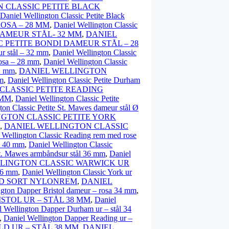
 CLASSIC PETITE BLACK
Daniel Wellington Classic Petite Black
OSA – 28 MM
,
Daniel Wellington Classic
AMEUR STÅL- 32 MM
,
DANIEL
 PETITE BONDI DAMEUR STÅL – 28
ur stål – 32 mm
,
Daniel Wellington Classic
rosa – 28 mm
,
Daniel Wellington Classic
2 mm
,
DANIEL WELLINGTON
mm
,
Daniel Wellington Classic Petite Durham
CLASSIC PETITE READING
 MM
,
Daniel Wellington Classic Petite
ton Classic Petite St. Mawes dameur stål Ø
GTON CLASSIC PETITE YORK
,
DANIEL WELLINGTON CLASSIC
 Wellington Classic Reading rem med rose
ål 40 mm
,
Daniel Wellington Classic
St. Mawes armbåndsur stål 36 mm
,
Daniel
LINGTON CLASSIC WARWICK UR
 36 mm
,
Daniel Wellington Classic York ur
ED SORT NYLONREM
,
DANIEL
ngton Dapper Bristol dameur – rosa 34 mm
,
STOL UR – STÅL 38 MM
,
Daniel
l Wellington Dapper Durham ur – stål 34
,
Daniel Wellington Dapper Reading ur –
D UR – STÅL 38 MM
,
DANIEL