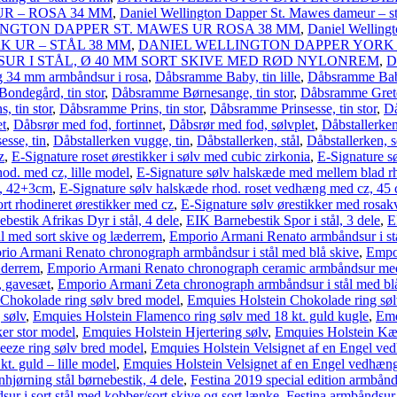
R – ROSA 34 MM
,
Daniel Wellington Dapper St. Mawes dameur – s
NGTON DAPPER ST. MAWES UR ROSA 38 MM
,
Daniel Welling
 UR – STÅL 38 MM
,
DANIEL WELLINGTON DAPPER YORK 
R I STÅL, Ø 40 MM SORT SKIVE MED RØD NYLONREM
,
D
g 34 mm armbåndsur i rosa
,
Dåbsramme Baby, tin lille
,
Dåbsramme Baby
ondegård, tin stor
,
Dåbsramme Børnesange, tin stor
,
Dåbsramme Grete, 
 tin stor
,
Dåbsramme Prins, tin stor
,
Dåbsramme Prinsesse, tin stor
,
Då
et
,
Dåbsrør med fod, fortinnet
,
Dåbsrør med fod, sølvplet
,
Dåbstallerken
esse, tin
,
Dåbstallerken vugge, tin
,
Dåbstallerken, stål
,
Dåbstallerken, s
z
,
E-Signature roset ørestikker i sølv med cubic zirkonia
,
E-Signature sø
hod. med cz, lille model
,
E-Signature sølv halskæde med mellem blad r
z, 42+3cm
,
E-Signature sølv halskæde rhod. roset vedhæng med cz, 45
ort rhodineret ørestikker med cz
,
E-Signature sølv ørestikker med rosa
bestik Afrikas Dyr i stål, 4 dele
,
EIK Barnebestik Spor i stål, 3 dele
,
E
l med sort skive og læderrem
,
Emporio Armani Renato armbåndsur i stå
io Armani Renato chronograph armbåndsur i stål med blå skive
,
Empo
æderrem
,
Emporio Armani Renato chronograph ceramic armbåndsur med
, gavesæt
,
Emporio Armani Zeta chronograph armbåndsur i stål med bl
Chokolade ring sølv bred model
,
Emquies Holstein Chokolade ring søl
 sølv
,
Emquies Holstein Flamenco ring sølv med 18 kt. guld kugle
,
Emq
er stor model
,
Emquies Holstein Hjertering sølv
,
Emquies Holstein Kær
eeze ring sølv bred model
,
Emquies Holstein Velsignet af en Engel ved
t. guld – lille model
,
Emquies Holstein Velsignet af en Engel vedhæng i
nhjørning stål børnebestik, 4 dele
,
Festina 2019 special edition armbånds
sur i sort stål med kobber/sort skive og sort lænke
,
Festina armbåndsur 