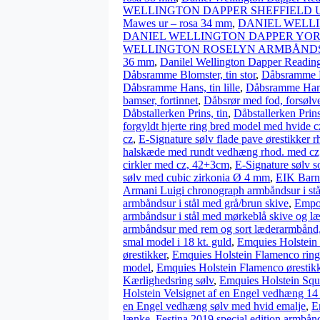
WELLINGTON DAPPER SHEFFIELD U
Mawes ur – rosa 34 mm
,
DANIEL WELLI
DANIEL WELLINGTON DAPPER YORK
WELLINGTON ROSELYN ARMBÅNDSU
36 mm
,
Danilel Wellington Dapper Readin
Dåbsramme Blomster, tin stor
,
Dåbsramme B
Dåbsramme Hans, tin lille
,
Dåbsramme Hans,
bamser, fortinnet
,
Dåbsrør med fod, forsølv
Dåbstallerken Prins, tin
,
Dåbstallerken Prins
forgyldt hjerte ring bred model med hvide c
cz
,
E-Signature sølv flade pave ørestikker r
halskæde med rundt vedhæng rhod. med c
cirkler med cz, 42+3cm
,
E-Signature sølv s
sølv med cubic zirkonia Ø 4 mm
,
EIK Barne
Armani Luigi chronograph armbåndsur i stå
armbåndsur i stål med grå/brun skive
,
Empor
armbåndsur i stål med mørkeblå skive og l
armbåndsur med rem og sort læderarmbånd
smal model i 18 kt. guld
,
Emquies Holstein 
ørestikker
,
Emquies Holstein Flamenco ring
model
,
Emquies Holstein Flamenco ørestikk
Kærlighedsring sølv
,
Emquies Holstein Squ
Holstein Velsignet af en Engel vedhæng 14 k
en Engel vedhæng sølv med hvid emalje
,
E
lænke
,
Festina 2019 special edition armbånd