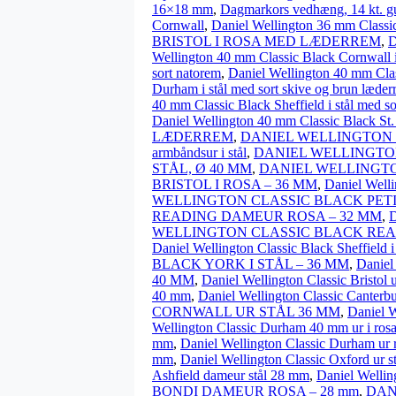
16×18 mm
,
Dagmarkors vedhæng, 14 kt. 
Cornwall
,
Daniel Wellington 36 mm Classic
BRISTOL I ROSA MED LÆDERREM
,
Wellington 40 mm Classic Black Cornwall i 
sort natorem
,
Daniel Wellington 40 mm Clas
Durham i stål med sort skive og brun læde
40 mm Classic Black Sheffield i stål med so
Daniel Wellington 40 mm Classic Black St
LÆDERREM
,
DANIEL WELLINGTON 
armbåndsur i stål
,
DANIEL WELLINGTON
STÅL, Ø 40 MM
,
DANIEL WELLINGTO
BRISTOL I ROSA – 36 MM
,
Daniel Welli
WELLINGTON CLASSIC BLACK PET
READING DAMEUR ROSA – 32 MM
,
WELLINGTON CLASSIC BLACK READ
Daniel Wellington Classic Black Sheffield 
BLACK YORK I STÅL – 36 MM
,
Daniel
40 MM
,
Daniel Wellington Classic Bristol 
40 mm
,
Daniel Wellington Classic Canterb
CORNWALL UR STÅL 36 MM
,
Daniel W
Wellington Classic Durham 40 mm ur i rosa 
mm
,
Daniel Wellington Classic Durham ur
mm
,
Daniel Wellington Classic Oxford ur 
Ashfield dameur stål 28 mm
,
Daniel Wellin
BONDI DAMEUR ROSA – 28 mm
,
DAN