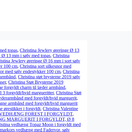
 med topas
,
Christina Jewlery øreringe Ø 13
e Ø 13 mm i sølv med topas
,
Christina
istina Jewlery øreringe Ø 16 mm i sort sølv
ker 100 cm
,
Christina sort silkesnor med
snor med sølv endestykker 100 cm
,
Christina
r armbånd
,
Christina støt brysterne 2019 sølv
aser
,
Christina Støt Brysterne 2019
rne forgyldt charm til læder armbånd
,
3 forgyldt/hvid margueritter
,
Christina Støt
æderarmbånd med forgyldt/hvid marguerit
,
agne armbånd med forgyldt/hvid marguerit
e ørestikker i forgyldt
,
Christina Valentine
 VEDHÆNG FOREST I FORGYLDT
,
G MARGUERIT I FORGYLDT, Ø 8
istina vedhæng Topaz Moon i forgyldt med
markors vedhæng med Fadervor, sølv