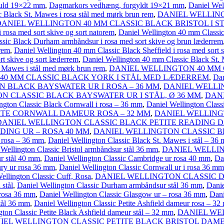
guld 19×22 mm
,
Dagmarkors vedhæng, forgyldt 19×21 mm
,
Daniel Wel
 Black St. Mawes i rosa stål med mørk brun rem
,
DANIEL WELLIN
DANIEL WELLINGTON 40 MM CLASSIC BLACK BRISTOL I 
rosa med sort skive og sort natorem
,
Daniel Wellington 40 mm Classic 
sic Black Durham armbåndsur i rosa med sort skive og brun læderrem
rrem
,
Daniel Wellington 40 mm Classic Black Sheffield i rosa med sort 
rt skive og sort læderrem
,
Daniel Wellington 40 mm Classic Black St. 
. Mawes i stål med mørk brun rem
,
DANIEL WELLINGTON 40 MM 
40 MM CLASSIC BLACK YORK I STÅL MED LÆDERREM
,
Dan
 BLACK BAYSWATER UR I ROSA – 36 MM
,
DANIEL WELLI
N CLASSIC BLACK BAYSWATER UR I STÅL, Ø 36 MM
,
DAN
ngton Classic Black Cornwall i rosa – 36 mm
,
Daniel Wellington Clas
ITE CORNWALL DAMEUR ROSA – 32 MM
,
DANIEL WELLING
DANIEL WELLINGTON CLASSIC BLACK PETITE READING D
ING UR – ROSA 40 MM
,
DANIEL WELLINGTON CLASSIC B
i rosa – 36 mm
,
Daniel Wellington Classic Black St. Mawes i stål – 36
 Wellington Classic Bristol armbåndsur stål 36 mm
,
DANIEL WELLIN
ur stål 40 mm
,
Daniel Wellington Classic Cambridge ur rosa 40 mm
,
Da
ury ur rosa 36 mm
,
Daniel Wellington Classic Cornwall ur i rosa 36 mm
ellington Classic Cuff, Rosa
,
DANIEL WELLINGTON CLASSIC D
stål
,
Daniel Wellington Classic Durham armbåndsur stål 36 mm
,
Danie
 rosa 36 mm
,
Daniel Wellington Classic Glasgow ur – rosa 36 mm
,
Dani
stål 36 mm
,
Daniel Wellington Classic Petite Ashfield dameur rosa – 3
gton Classic Petite Black Ashfield dameur stål – 32 mm
,
DANIEL WE
IEL WELLINGTON CLASSIC PETITE BLACK BRISTOL DAME