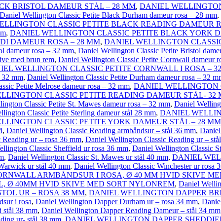
CK BRISTOL DAMEUR STÅL – 28 MM
,
DANIEL WELLINGTON
Daniel Wellington Classic Petite Black Durham dameur rosa – 28 mm
,
ELLINGTON CLASSIC PETITE BLACK READING DAMEUR R
mm
,
DANIEL WELLINGTON CLASSIC PETITE BLACK YORK D
DI DAMEUR ROSA – 28 MM
,
DANIEL WELLINGTON CLASSIC
stol dameur rosa – 32 mm
,
Daniel Wellington Classic Petite Bristol dame
kive med brun rem
,
Daniel Wellington Classic Petite Cornwall dameur 
IEL WELLINGTON CLASSIC PETITE CORNWALL I ROSA – 3
 32 mm
,
Daniel Wellington Classic Petite Durham dameur rosa – 32 
assic Petite Melrose dameur rosa – 32 mm
,
DANIEL WELLINGTON 
LLINGTON CLASSIC PETITE READING DAMEUR STÅL- 32
lington Classic Petite St. Mawes dameur rosa – 32 mm
,
Daniel Welling
llington Classic Petite Sterling dameur stål 28 mm
,
DANIEL WELLIN
LLINGTON CLASSIC PETITE YORK DAMEUR STÅL – 28 MM
M
,
Daniel Wellington Classic Reading armbåndsur – stål 36 mm
,
Daniel
c Reading ur – rosa 36 mm
,
Daniel Wellington Classic Reading ur – st
llington Classic Sheffield ur rosa 36 mm
,
Daniel Wellington Classic 
mm
,
Daniel Wellington Classic St. Mawes ur stål 40 mm
,
DANIEL WEL
 Warwick ur stål 40 mm
,
Daniel Wellington Classic Winchester ur rosa
RNWALL ARMBÅNDSUR I ROSA, Ø 40 MM HVID SKIVE M
L, Ø 40MM HVID SKIVE MED SORT NYLONREM
,
Daniel Welli
TOL UR – ROSA 38 MM
,
DANIEL WELLINGTON DAPPER BRI
sur i rosa
,
Daniel Wellington Dapper Durham ur – rosa 34 mm
,
Danie
i stål 38 mm
,
Daniel Wellington Dapper Reading Dameur – stål 34 mm
ding ur- stål 38 mm
,
DANIEL WELLINGTON DAPPER SHEDDIEL