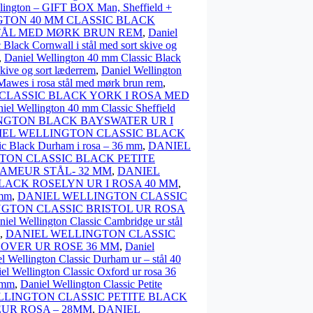
lington – GIFT BOX Man, Sheffield +
GTON 40 MM CLASSIC BLACK
STÅL MED MØRK BRUN REM
,
Daniel
Black Cornwall i stål med sort skive og
,
Daniel Wellington 40 mm Classic Black
skive og sort læderrem
,
Daniel Wellington
Mawes i rosa stål med mørk brun rem
,
CLASSIC BLACK YORK I ROSA MED
iel Wellington 40 mm Classic Sheffield
NGTON BLACK BAYSWATER UR I
IEL WELLINGTON CLASSIC BLACK
sic Black Durham i rosa – 36 mm
,
DANIEL
TON CLASSIC BLACK PETITE
AMEUR STÅL- 32 MM
,
DANIEL
LACK ROSELYN UR I ROSA 40 MM
,
 mm
,
DANIEL WELLINGTON CLASSIC
GTON CLASSIC BRISTOL UR ROSA
niel Wellington Classic Cambridge ur stål
,
DANIEL WELLINGTON CLASSIC
OVER UR ROSE 36 MM
,
Daniel
l Wellington Classic Durham ur – stål 40
el Wellington Classic Oxford ur rosa 36
2 mm
,
Daniel Wellington Classic Petite
LLINGTON CLASSIC PETITE BLACK
UR ROSA – 28MM
,
DANIEL