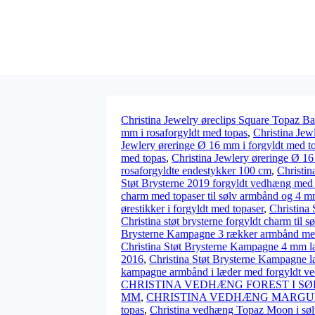
Christina Jewelry øreclips Square Topaz Ba
mm i rosaforgyldt med topas
,
Christina Jew
Jewlery øreringe Ø 16 mm i forgyldt med t
med topas
,
Christina Jewlery øreringe Ø 1
rosaforgyldte endestykker 100 cm
,
Christin
Støt Brysterne 2019 forgyldt vedhæng med 
charm med topaser til sølv armbånd og 4 
ørestikker i forgyldt med topaser
,
Christina 
Christina støt brysterne forgyldt charm til 
Brysterne Kampagne 3 rækker armbånd med 
Christina Støt Brysterne Kampagne 4 mm l
2016
,
Christina Støt Brysterne Kampagne l
kampagne armbånd i læder med forgyldt v
CHRISTINA VEDHÆNG FOREST I SØ
MM
,
CHRISTINA VEDHÆNG MARGUER
topas
,
Christina vedhæng Topaz Moon i søl