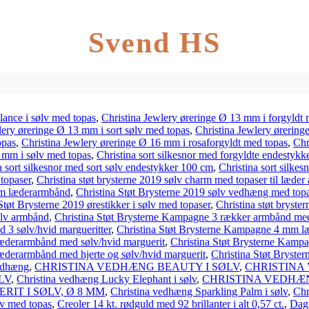
Svend HS
lance i sølv med topas
,
Christina Jewlery øreringe Ø 13 mm i forgyldt
lery øreringe Ø 13 mm i sort sølv med topas
,
Christina Jewlery ørering
opas
,
Christina Jewlery øreringe Ø 16 mm i rosaforgyldt med topas
,
Chr
6 mm i sølv med topas
,
Christina sort silkesnor med forgyldte endestyk
a sort silkesnor med sort sølv endestykker 100 cm
,
Christina sort silke
topaser
,
Christina støt brysterne 2019 sølv charm med topaser til læde
mm læderarmbånd
,
Christina Støt Brysterne 2019 sølv vedhæng med top
Støt Brysterne 2019 ørestikker i sølv med topaser
,
Christina støt bryste
sølv armbånd
,
Christina Støt Brysterne Kampagne 3 rækker armbånd med 
3 sølv/hvid margueritter
,
Christina Støt Brysterne Kampagne 4 mm l
æderarmbånd med sølv/hvid marguerit
,
Christina Støt Brysterne Kamp
æderarmbånd med hjerte og sølv/hvid marguerit
,
Christina Støt Brystern
edhæng
,
CHRISTINA VEDHÆNG BEAUTY I SØLV
,
CHRISTINA
LV
,
Christina vedhæng Lucky Elephant i sølv
,
CHRISTINA VEDHÆN
IT I SØLV, Ø 8 MM
,
Christina vedhæng Sparkling Palm i sølv
,
Chr
v med topas
,
Creoler 14 kt. rødguld med 92 brillanter i alt 0,57 ct.
,
Dag