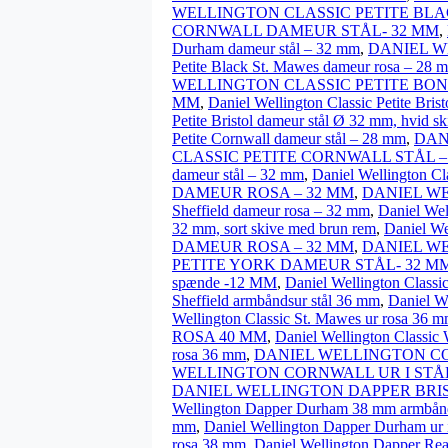
WELLINGTON CLASSIC PETITE BLA
CORNWALL DAMEUR STÅL- 32 MM
,
Durham dameur stål – 32 mm
,
DANIEL W
Petite Black St. Mawes dameur rosa – 28 
WELLINGTON CLASSIC PETITE BON
MM
,
Daniel Wellington Classic Petite Bri
Petite Bristol dameur stål Ø 32 mm, hvid s
Petite Cornwall dameur stål – 28 mm
,
DAN
CLASSIC PETITE CORNWALL STÅL –
dameur stål – 32 mm
,
Daniel Wellington Cl
DAMEUR ROSA – 32 MM
,
DANIEL WE
Sheffield dameur rosa – 32 mm
,
Daniel Wel
32 mm, sort skive med brun rem
,
Daniel We
DAMEUR ROSA – 32 MM
,
DANIEL WE
PETITE YORK DAMEUR STÅL- 32 M
spænde -12 MM
,
Daniel Wellington Classi
Sheffield armbåndsur stål 36 mm
,
Daniel We
Wellington Classic St. Mawes ur rosa 36 
ROSA 40 MM
,
Daniel Wellington Classic
rosa 36 mm
,
DANIEL WELLINGTON CO
WELLINGTON CORNWALL UR I STÅ
DANIEL WELLINGTON DAPPER BRIS
Wellington Dapper Durham 38 mm armbånd
mm
,
Daniel Wellington Dapper Durham ur 
rosa 38 mm
,
Daniel Wellington Dapper Rea