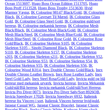
Ocean 1513697
,
Hugo Boss Ocean Edition 1513705
,
Hugo
Boss Proff 1513528
,
Hugo Boss Trophy 1513630
,
Hvid
Marmor Vægur
,
IK Colouring 98147 Black/Gold
,
IK Colouring
Black
,
IK Colouring Gavesæt Til Mænd
,
IK Colouring Glass
Gold
,
IK Colouring Glass Steel Gold
,
IK Colouring guld/sort
herreur
,
IK Colouring mekanisk herreur
,
IK Colouring Mesh
Black/Black
,
IK Colouring Mesh Black/Gold
,
IK Colouring
Mesh Black/Steel
,
IK Colouring Mesh Blue/Gold
,
IK Colouring
Mesh Blue/Steel
,
IK Colouring Rose Gold
,
IK Colouring Rose
Gold/Black
,
IK Colouring Skeleton S105
,
IK Colouring
Skeleton S105 – Sinobi Diamond Black
,
IK Colouring Skeleton
S110
,
IK Colouring Skeleton S157
,
IK Colouring Skeleton
s203
,
IK Colouring Skeleton s211
,
IK Colouring Skeleton S52
,
IK Colouring Skeleton S53
,
IK Colouring Skeleton S54
,
IK
Colouring Skeleton S55
,
IK Colouring Skeleton S56
,
IK
Colouring Wood K014
,
Inex Double Chrono Gold/Black
,
Inex
Double Chrono Leather Brown
,
Inex Rose Leather Lady
,
Inex
Steel Gold Lady
,
Inex Steel Rosa/Gold Lady
,
Invicta guld og blå
herreur med mekanisk urværk
,
Invicta herreur
,
Invicta Mekanisk
Guld/stål/Blå herreur
,
Invicta mekanisk Guld/stål/Sort Herreur
,
Invicta Pro Diver 0073
,
Invicta Pro Diver Sølv/Sort 8926OB
,
Invicta Speedway 17028
,
Invicta Speedway 6932
,
Italiensk
herreur fra Vincero i sort
,
Italiensk Vincero herreur hvid/guld
,
Jaragar Casual WG
,
Jaragar Classic Bracelet
,
Jaragar Classic
Bracelet Black
,
Jiusko Classic White
,
Karlsson Alarm clock