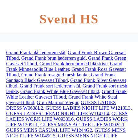
Svend HS
Grand Frank blå læderrem stål
,
Grand Frank Brown Gavesæt
Tilbud
,
Grand Frank brun læderrem guld
,
Grand Frank Green
Gavesæt Tilbud
,
Grand Frank herreur med blå skive
,
Grand
Frank Minneapolis Blue Leather
,
Grand Frank Rosa Gavesæt
Tilbud
,
Grand Frank rosaguld mesh lænke
,
Grand Frank
Santiago Black Gavesæt Tilbud
,
Grand Frank Silver Gavesæt
tilbud
,
Grand Frank sort læderrem stål
,
Grand Frank sort mesh
lænke
,
Grand Frank White Blue Gavesæt tilbud
,
Grand Frank
White Leather Gavesæt Tilbud
,
Grand Frank White Steal
gavesæt tilbud
,
Grøn Marmor Vægur
,
GUESS LADIES
DRESS W0638L2
,
GUESS LADIES NIGHT LIFE W1210L3
,
GUESS LADIES TREND NIGHT LIFE W1142L4
,
GUESS
LADIES WORK LIFE W0933L6
,
GUESS LADIES WORK
LIFE W1209L1
,
GUESS MENS ACTIVE LIFE W1002G1
,
GUESS MENS CASUAL LIFE W1244G2
,
GUESS MENS
NIGHT LIFE W1049G5
,
GUESS MENS NIGHT LIFE