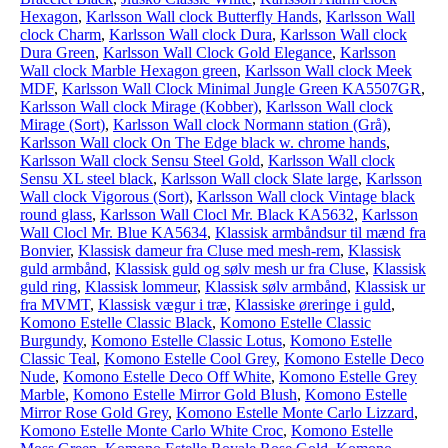
Hexagon
,
Karlsson Wall clock Butterfly Hands
,
Karlsson Wall
clock Charm
,
Karlsson Wall clock Dura
,
Karlsson Wall clock
Dura Green
,
Karlsson Wall Clock Gold Elegance
,
Karlsson
Wall clock Marble Hexagon green
,
Karlsson Wall clock Meek
MDF
,
Karlsson Wall Clock Minimal Jungle Green KA5507GR
,
Karlsson Wall clock Mirage (Kobber)
,
Karlsson Wall clock
Mirage (Sort)
,
Karlsson Wall clock Normann station (Grå)
,
Karlsson Wall clock On The Edge black w. chrome hands
,
Karlsson Wall clock Sensu Steel Gold
,
Karlsson Wall clock
Sensu XL steel black
,
Karlsson Wall clock Slate large
,
Karlsson
Wall clock Vigorous (Sort)
,
Karlsson Wall clock Vintage black
round glass
,
Karlsson Wall Clocl Mr. Black KA5632
,
Karlsson
Wall Clocl Mr. Blue KA5634
,
Klassisk armbåndsur til mænd fra
Bonvier
,
Klassisk dameur fra Cluse med mesh-rem
,
Klassisk
guld armbånd
,
Klassisk guld og sølv mesh ur fra Cluse
,
Klassisk
guld ring
,
Klassisk lommeur
,
Klassisk sølv armbånd
,
Klassisk ur
fra MVMT
,
Klassisk vægur i træ
,
Klassiske øreringe i guld
,
Komono Estelle Classic Black
,
Komono Estelle Classic
Burgundy
,
Komono Estelle Classic Lotus
,
Komono Estelle
Classic Teal
,
Komono Estelle Cool Grey
,
Komono Estelle Deco
Nude
,
Komono Estelle Deco Off White
,
Komono Estelle Grey
Marble
,
Komono Estelle Mirror Gold Blush
,
Komono Estelle
Mirror Rose Gold Grey
,
Komono Estelle Monte Carlo Lizzard
,
Komono Estelle Monte Carlo White Croc
,
Komono Estelle