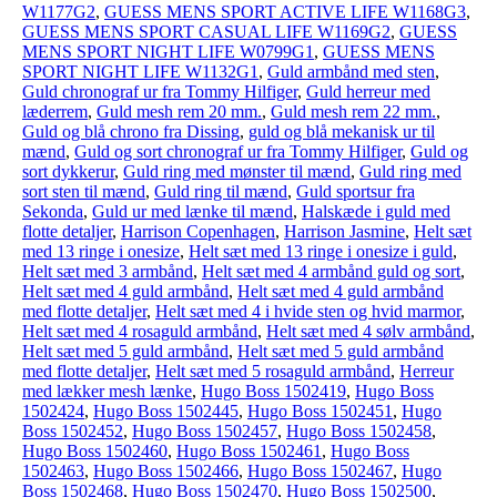
W1177G2
,
GUESS MENS SPORT ACTIVE LIFE W1168G3
,
GUESS MENS SPORT CASUAL LIFE W1169G2
,
GUESS
MENS SPORT NIGHT LIFE W0799G1
,
GUESS MENS
SPORT NIGHT LIFE W1132G1
,
Guld armbånd med sten
,
Guld chronograf ur fra Tommy Hilfiger
,
Guld herreur med
læderrem
,
Guld mesh rem 20 mm.
,
Guld mesh rem 22 mm.
,
Guld og blå chrono fra Dissing
,
guld og blå mekanisk ur til
mænd
,
Guld og sort chronograf ur fra Tommy Hilfiger
,
Guld og
sort dykkerur
,
Guld ring med mønster til mænd
,
Guld ring med
sort sten til mænd
,
Guld ring til mænd
,
Guld sportsur fra
Sekonda
,
Guld ur med lænke til mænd
,
Halskæde i guld med
flotte detaljer
,
Harrison Copenhagen
,
Harrison Jasmine
,
Helt sæt
med 13 ringe i onesize
,
Helt sæt med 13 ringe i onesize i guld
,
Helt sæt med 3 armbånd
,
Helt sæt med 4 armbånd guld og sort
,
Helt sæt med 4 guld armbånd
,
Helt sæt med 4 guld armbånd
med flotte detaljer
,
Helt sæt med 4 i hvide sten og hvid marmor
,
Helt sæt med 4 rosaguld armbånd
,
Helt sæt med 4 sølv armbånd
,
Helt sæt med 5 guld armbånd
,
Helt sæt med 5 guld armbånd
med flotte detaljer
,
Helt sæt med 5 rosaguld armbånd
,
Herreur
med lækker mesh lænke
,
Hugo Boss 1502419
,
Hugo Boss
1502424
,
Hugo Boss 1502445
,
Hugo Boss 1502451
,
Hugo
Boss 1502452
,
Hugo Boss 1502457
,
Hugo Boss 1502458
,
Hugo Boss 1502460
,
Hugo Boss 1502461
,
Hugo Boss
1502463
,
Hugo Boss 1502466
,
Hugo Boss 1502467
,
Hugo
Boss 1502468
,
Hugo Boss 1502470
,
Hugo Boss 1502500
,