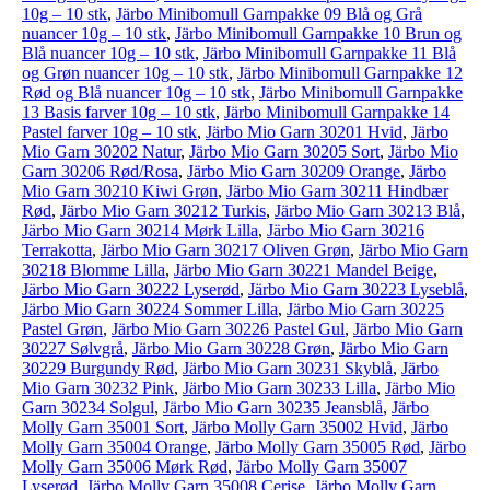
10g – 10 stk
,
Järbo Minibomull Garnpakke 09 Blå og Grå
nuancer 10g – 10 stk
,
Järbo Minibomull Garnpakke 10 Brun og
Blå nuancer 10g – 10 stk
,
Järbo Minibomull Garnpakke 11 Blå
og Grøn nuancer 10g – 10 stk
,
Järbo Minibomull Garnpakke 12
Rød og Blå nuancer 10g – 10 stk
,
Järbo Minibomull Garnpakke
13 Basis farver 10g – 10 stk
,
Järbo Minibomull Garnpakke 14
Pastel farver 10g – 10 stk
,
Järbo Mio Garn 30201 Hvid
,
Järbo
Mio Garn 30202 Natur
,
Järbo Mio Garn 30205 Sort
,
Järbo Mio
Garn 30206 Rød/Rosa
,
Järbo Mio Garn 30209 Orange
,
Järbo
Mio Garn 30210 Kiwi Grøn
,
Järbo Mio Garn 30211 Hindbær
Rød
,
Järbo Mio Garn 30212 Turkis
,
Järbo Mio Garn 30213 Blå
,
Järbo Mio Garn 30214 Mørk Lilla
,
Järbo Mio Garn 30216
Terrakotta
,
Järbo Mio Garn 30217 Oliven Grøn
,
Järbo Mio Garn
30218 Blomme Lilla
,
Järbo Mio Garn 30221 Mandel Beige
,
Järbo Mio Garn 30222 Lyserød
,
Järbo Mio Garn 30223 Lyseblå
,
Järbo Mio Garn 30224 Sommer Lilla
,
Järbo Mio Garn 30225
Pastel Grøn
,
Järbo Mio Garn 30226 Pastel Gul
,
Järbo Mio Garn
30227 Sølvgrå
,
Järbo Mio Garn 30228 Grøn
,
Järbo Mio Garn
30229 Burgundy Rød
,
Järbo Mio Garn 30231 Skyblå
,
Järbo
Mio Garn 30232 Pink
,
Järbo Mio Garn 30233 Lilla
,
Järbo Mio
Garn 30234 Solgul
,
Järbo Mio Garn 30235 Jeansblå
,
Järbo
Molly Garn 35001 Sort
,
Järbo Molly Garn 35002 Hvid
,
Järbo
Molly Garn 35004 Orange
,
Järbo Molly Garn 35005 Rød
,
Järbo
Molly Garn 35006 Mørk Rød
,
Järbo Molly Garn 35007
Lyserød
,
Järbo Molly Garn 35008 Cerise
,
Järbo Molly Garn