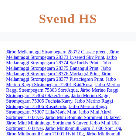
Svend HS
Järbo Mellanraggi Strømpegarn 28372 Classic green
,
Järbo
Mellanraggi Strømpegarn 28373 Lyserød Sky Print
,
Järbo
Mellanraggi Strømpegarn 28374 Sø/Turkis Print
,
Järbo
Mellanraggi Strømpegarn 28375 Banangul Print
,
Järbo
Mellanraggi Strømpegarn 28376 Mørkegrå Print
,
Järbo
Mellanraggi Strømpegarn 28377 Pistaciegrøn Print
,
Järbo
Merino Raggi Strømpegarn 75301 Rød/Rosa
,
Järbo Merino
Raggi Strømpegarn 75303 Sort/Aqua
,
Järbo Merino Raggi
Strømpegarn 75304 Okker/Jeans
,
Järbo Merino Raggi
Strømpegarn 75305 Fuchsia/Karry
,
Järbo Merino Raggi
Strømpegarn 75306 Rosa/Grøn
,
Järbo Merino Raggi
Strømpegarn 75307 Lilla/Mørk Mint
,
Järbo Mini Akryl
Sortiment 10 farver
,
Järbo Mini Bomuld Sortiment 10 farver
,
Järbo Mini Minimiraggi Sortiment 5 farver
,
Järbo Mini Uld
Sortiment 10 farver
,
Järbo Minibomull Garn 71000 Sort 10g
,
Järbo Minibomull Garn 71001 Hvid 10g
,
Järbo Minibomull