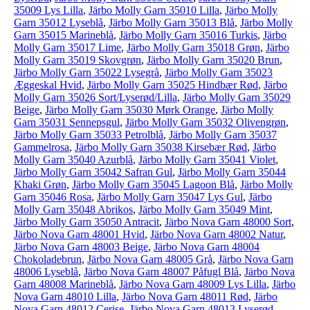
35009 Lys Lilla
,
Järbo Molly Garn 35010 Lilla
,
Järbo Molly
Garn 35012 Lyseblå
,
Järbo Molly Garn 35013 Blå
,
Järbo Molly
Garn 35015 Marineblå
,
Järbo Molly Garn 35016 Turkis
,
Järbo
Molly Garn 35017 Lime
,
Järbo Molly Garn 35018 Grøn
,
Järbo
Molly Garn 35019 Skovgrøn
,
Järbo Molly Garn 35020 Brun
,
Järbo Molly Garn 35022 Lysegrå
,
Järbo Molly Garn 35023
Æggeskal Hvid
,
Järbo Molly Garn 35025 Hindbær Rød
,
Järbo
Molly Garn 35026 Sort/Lyserød/Lilla
,
Järbo Molly Garn 35029
Beige
,
Järbo Molly Garn 35030 Mørk Orange
,
Järbo Molly
Garn 35031 Sennepsgul
,
Järbo Molly Garn 35032 Olivengrøn
,
Järbo Molly Garn 35033 Petrolblå
,
Järbo Molly Garn 35037
Gammelrosa
,
Järbo Molly Garn 35038 Kirsebær Rød
,
Järbo
Molly Garn 35040 Azurblå
,
Järbo Molly Garn 35041 Violet
,
Järbo Molly Garn 35042 Safran Gul
,
Järbo Molly Garn 35044
Khaki Grøn
,
Järbo Molly Garn 35045 Lagoon Blå
,
Järbo Molly
Garn 35046 Rosa
,
Järbo Molly Garn 35047 Lys Gul
,
Järbo
Molly Garn 35048 Abrikos
,
Järbo Molly Garn 35049 Mint
,
Järbo Molly Garn 35050 Antracit
,
Järbo Nova Garn 48000 Sort
,
Järbo Nova Garn 48001 Hvid
,
Järbo Nova Garn 48002 Natur
,
Järbo Nova Garn 48003 Beige
,
Järbo Nova Garn 48004
Chokoladebrun
,
Järbo Nova Garn 48005 Grå
,
Järbo Nova Garn
48006 Lyseblå
,
Järbo Nova Garn 48007 Påfugl Blå
,
Järbo Nova
Garn 48008 Marineblå
,
Järbo Nova Garn 48009 Lys Lilla
,
Järbo
Nova Garn 48010 Lilla
,
Järbo Nova Garn 48011 Rød
,
Järbo
Nova Garn 48012 Cerise
,
Järbo Nova Garn 48013 Lyserød
,