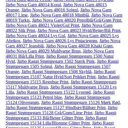
Järbo Nova Garn 48014 Koral
,
Järbo Nova Garn 48015
Orange
,
Järbo Nova Garn 48016 Solgul
,
Järbo Nova Garn
48017 Lime
,
Järbo Nova Garn 48018 Mintblå
,
Järbo Nova Garn
48019 Turkis
,
Järbo Nova Garn 48020 Petrolblå/Grå/Grøn Print
,
Järbo Nova Garn 48021 Violet/Gul Print
,
Järbo Nova Garn
48022 Slik Print
,
Järbo Nova Garn 48023 Hvid/Beige/Blå Print
,
Järbo Nova Garn 48024 Lys Gul
,
Järbo Nova Garn 48025 Lys
Abrikos
,
Järbo Nova Garn 48026 Lys Pistaciegrøn
,
Järbo Nova
Garn 48027 Jeansblå
,
Järbo Nova Garn 48028 Khaki Grøn
,
Järbo Nova Garn 48029 Muldvarpe Brun
,
Järbo Nova Garn
48031 Blå/Lilla Print
,
Järbo Raggi Strømpegarn 1500 Natur
Hvid
,
Järbo Raggi Strømpegarn 1502 Stærk Pink
,
Järbo Raggi
Strømpegarn 1505 Solgul
,
Järbo Raggi Strømpegarn 1507
Orange
,
Järbo Raggi Strømpegarn 1508 Skyblå
,
Järbo Raggi
Strømpegarn 15107 Natur Hvid/Sort Prikket Print
,
Järbo Raggi
Strømpegarn 15115 Regnbue Print
,
Järbo Raggi Strømpegarn
15117 Muldvarpe Brun
,
Järbo Raggi Strømpegarn 15120 Lys
Lilla
,
Järbo Raggi Strømpegarn 15122 Lyserød
,
Järbo Raggi
Strømpegarn 15123 Petrol blue
,
Järbo Raggi Strømpegarn
15124 Olivengrøn
,
Järbo Raggi Strømpegarn 15126 Mørk Rød
,
Järbo Raggi Strømpegarn 15127 Hindbær/Blåbær Print
,
Järbo
Raggi Strømpegarn 15128 Grå/Grøn/Lime Print
,
Järbo Raggi
Strømpegarn 15133 Blå/Beige Glitter Print
,
Järbo Raggi
Strømpegarn 15134 Lilla/Blomme Glitter Print
,
Järbo Raggi