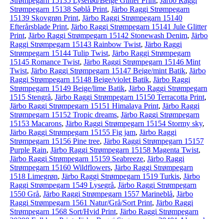
Strømpegarn 15135 Lyserød/Beige Glitter Print
,
Järbo Raggi
Strømpegarn 15138 Søblå Print
,
Järbo Raggi Strømpegarn
15139 Skovgrøn Print
,
Järbo Raggi Strømpegarn 15140
Efterårsblade Print
,
Järbo Raggi Strømpegarn 15141 Jule Glitter
Print
,
Järbo Raggi Strømpegarn 15142 Stonewash Denim
,
Järbo
Raggi Strømpegarn 15143 Rainbow Twist
,
Järbo Raggi
Strømpegarn 15144 Tulip Twist
,
Järbo Raggi Strømpegarn
15145 Romance Twist
,
Järbo Raggi Strømpegarn 15146 Mint
Twist
,
Järbo Raggi Strømpegarn 15147 Beige/mint Batik
,
Järbo
Raggi Strømpegarn 15148 Beige/violet Batik
,
Järbo Raggi
Strømpegarn 15149 Beige/lime Batik
,
Järbo Raggi Strømpegarn
1515 Stengrå
,
Järbo Raggi Strømpegarn 15150 Terracotta Print
,
Järbo Raggi Strømpegarn 15151 Himalaya Print
,
Järbo Raggi
Strømpegarn 15152 Tropic dreams
,
Järbo Raggi Strømpegarn
15153 Macarons
,
Järbo Raggi Strømpegarn 15154 Stormy sky
,
Järbo Raggi Strømpegarn 15155 Fig jam
,
Järbo Raggi
Strømpegarn 15156 Pine tree
,
Järbo Raggi Strømpegarn 15157
Purple Rain
,
Järbo Raggi Strømpegarn 15158 Magenta Twist
,
Järbo Raggi Strømpegarn 15159 Seabreeze
,
Järbo Raggi
Strømpegarn 15160 Wildflowers
,
Järbo Raggi Strømpegarn
1518 Limegrøn
,
Järbo Raggi Strømpegarn 1519 Turkis
,
Järbo
Raggi Strømpegarn 1549 Lysegrå
,
Järbo Raggi Strømpegarn
1550 Grå
,
Järbo Raggi Strømpegarn 1557 Marineblå
,
Järbo
Raggi Strømpegarn 1561 Natur/Grå/Sort Print
,
Järbo Raggi
Strømpegarn 1568 Sort/Hvid Print
,
Järbo Raggi Strømpegarn