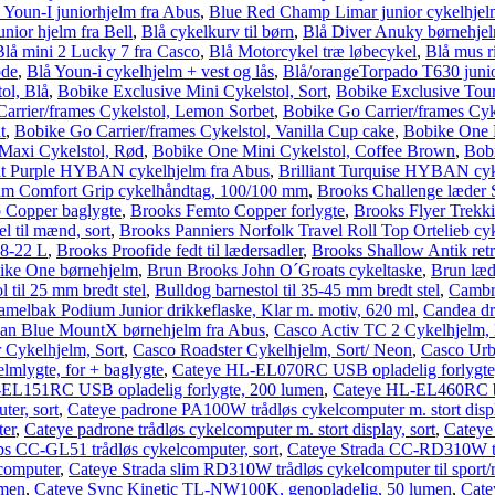
 Youn-I juniorhjelm fra Abus
,
Blue Red Champ Limar junior cykelhjel
nior hjelm fra Bell
,
Blå cykelkurv til børn
,
Blå Diver Anuky børnehjel
Blå mini 2 Lucky 7 fra Casco
,
Blå Motorcykel træ løbecykel
,
Blå mus r
ode
,
Blå Youn-i cykelhjelm + vest og lås
,
Blå/orangeTorpado T630 junio
ol, Blå
,
Bobike Exclusive Mini Cykelstol, Sort
,
Bobike Exclusive Tour
arrier/frames Cykelstol, Lemon Sorbet
,
Bobike Go Carrier/frames Cyk
t
,
Bobike Go Carrier/frames Cykelstol, Vanilla Cup cake
,
Bobike One 
Maxi Cykelstol, Rød
,
Bobike One Mini Cykelstol, Coffee Brown
,
Bobi
ant Purple HYBAN cykelhjelm fra Abus
,
Brilliant Turquise HYBAN cyk
m Comfort Grip cykelhåndtag, 100/100 mm
,
Brooks Challenge læder S
 Copper baglygte
,
Brooks Femto Copper forlygte
,
Brooks Flyer Trekkin
l til mænd, sort
,
Brooks Panniers Norfolk Travel Roll Top Ortelieb cy
18-22 L
,
Brooks Proofide fedt til lædersadler
,
Brooks Shallow Antik retr
ike One børnehjelm
,
Brun Brooks John O´Groats cykeltaske
,
Brun læde
l til 25 mm bredt stel
,
Bulldog barnestol til 35-45 mm bredt stel
,
Cambr
amelbak Podium Junior drikkeflaske, Klar m. motiv, 620 ml
,
Candea dr
ean Blue MountX børnehjelm fra Abus
,
Casco Activ TC 2 Cykelhjelm,
 Cykelhjelm, Sort
,
Casco Roadster Cykelhjelm, Sort/ Neon
,
Casco Urb
lmlygte, for + baglygte
,
Cateye HL-EL070RC USB opladelig forlygte
EL151RC USB opladelig forlygte, 200 lumen
,
Cateye HL-EL460RC bag
er, sort
,
Cateye padrone PA100W trådløs cykelcomputer m. stort displ
er
,
Cateye padrone trådløs cykelcomputer m. stort display, sort
,
Cateye
s CC-GL51 trådløs cykelcomputer, sort
,
Cateye Strada CC-RD310W trå
lcomputer
,
Cateye Strada slim RD310W trådløs cykelcomputer til sport/r
umen
,
Cateye Sync Kinetic TL-NW100K, genopladelig, 50 lumen
,
Cate