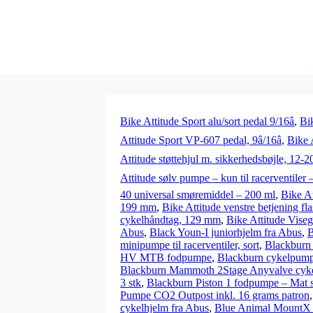
Bike Attitude Sport alu/sort pedal 9/16â
,
Bi
Attitude Sport VP-607 pedal, 9â/16â
,
Bike 
Attitude støttehjul m. sikkerhedsbøjle, 12-20â
Attitude sølv pumpe – kun til racerventiler 
40 universal smøremiddel – 200 ml
,
Bike A
199 mm
,
Bike Attitude venstre betjening fla
cykelhåndtag, 129 mm
,
Bike Attitude Vise
Abus
,
Black Youn-I juniorhjelm fra Abus
,
B
minipumpe til racerventiler, sort
,
Blackburn 
HV MTB fodpumpe
,
Blackburn cykelpump
Blackburn Mammoth 2Stage Anyvalve cyke
3 stk
,
Blackburn Piston 1 fodpumpe – Mat s
Pumpe CO2 Outpost inkl. 16 grams patron
cykelhjelm fra Abus
,
Blue Animal MountX 