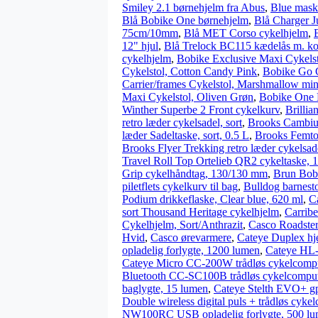
Smiley 2.1 børnehjelm fra Abus
,
Blue mask
Blå Bobike One børnehjelm
,
Blå Charger Ju
75cm/10mm
,
Blå MET Corso cykelhjelm
,
12" hjul
,
Blå Trelock BC115 kædelås m. k
cykelhjelm
,
Bobike Exclusive Maxi Cykelst
Cykelstol, Cotton Candy Pink
,
Bobike Go C
Carrier/frames Cykelstol, Marshmallow min
Maxi Cykelstol, Oliven Grøn
,
Bobike One 
Winther Superbe 2 Front cykelkurv
,
Brilli
retro læder cykelsadel, sort
,
Brooks Cambiu
læder Sadeltaske, sort, 0.5 L
,
Brooks Femto
Brooks Flyer Trekking retro læder cykelsade
Travel Roll Top Ortelieb QR2 cykeltaske, 
Grip cykelhåndtag, 130/130 mm
,
Brun Bob
piletflets cykelkurv til bag
,
Bulldog barnesto
Podium drikkeflaske, Clear blue, 620 ml
,
C
sort Thousand Heritage cykelhjelm
,
Carrib
Cykelhjelm, Sort/Anthrazit
,
Casco Roadster
Hvid
,
Casco ørevarmere
,
Cateye Duplex hje
opladelig forlygte, 1200 lumen
,
Cateye HL-
Cateye Micro CC-200W trådløs cykelcomput
Bluetooth CC-SC100B trådløs cykelcomput
baglygte, 15 lumen
,
Cateye Stelth EVO+ gp
Double wireless digital puls + trådløs cyke
NW100RC USB opladelig forlygte, 500 l