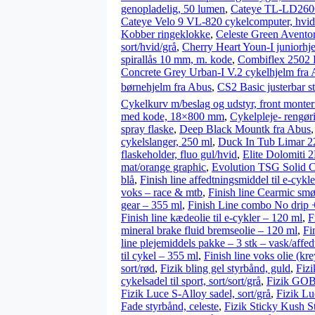
genopladelig, 50 lumen
,
Cateye TL-LD260
Cateye Velo 9 VL-820 cykelcomputer, hvid
Kobber ringeklokke
,
Celeste Green Aventor
sort/hvid/grå
,
Cherry Heart Youn-I juniorhj
spirallås 10 mm, m. kode
,
Combiflex 2502 
Concrete Grey Urban-I V.2 cykelhjelm fra
børnehjelm fra Abus
,
CS2 Basic justerbar st
Cykelkurv m/beslag og udstyr, front monter
med kode, 18×800 mm
,
Cykelpleje- rengør
spray flaske
,
Deep Black Mountk fra Abus
cykelslanger, 250 ml
,
Duck In Tub Limar 2
flaskeholder, fluo gul/hvid
,
Elite Dolomiti 
mat/orange graphic
,
Evolution TSG Solid C
blå
,
Finish line affedtningsmiddel til e-cykl
voks – race & mtb
,
Finish line Cearmic smør
gear – 355 ml
,
Finish Line combo No drip 
Finish line kædeolie til e-cykler – 120 ml
,
F
mineral brake fluid bremseolie – 120 ml
,
Fi
line plejemiddels pakke – 3 stk – vask/affed
til cykel – 355 ml
,
Finish line voks olie (kr
sort/rød
,
Fizik bling gel styrbånd, guld
,
Fizi
cykelsadel til sport, sort/sort/grå
,
Fizik GOBI
Fizik Luce S-Alloy sadel, sort/grå
,
Fizik Lu
Fade styrbånd, celeste
,
Fizik Sticky Kush St