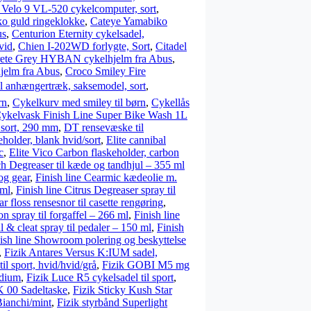
 Velo 9 VL-520 cykelcomputer, sort
,
o guld ringeklokke
,
Cateye Yamabiko
us
,
Centurion Eternity cykelsadel,
vid
,
Chien I-202WD forlygte, Sort
,
Citadel
ete Grey HYBAN cykelhjelm fra Abus
,
jelm fra Abus
,
Croco Smiley Fire
il anhængertræk, saksemodel, sort
,
rn
,
Cykelkurv med smiley til børn
,
Cykellås
ykelvask Finish Line Super Bike Wash 1L
 sort, 290 mm
,
DT rensevæske til
eholder, blank hvid/sort
,
Elite cannibal
c
,
Elite Vico Carbon flaskeholder, carbon
h Degreaser til kæde og tandhjul – 355 ml
 og gear
,
Finish line Cearmic kædeolie m.
 ml
,
Finish line Citrus Degreaser spray til
r floss rensesnor til casette rengøring
,
n spray til forgaffel – 266 ml
,
Finish line
l & cleat spray til pedaler – 150 ml
,
Finish
ish line Showroom polering og beskyttelse
,
Fizik Antares Versus K:IUM sadel,
l sport, hvid/hvid/grå
,
Fizik GOBI M5 mg
edium
,
Fizik Luce R5 cykelsadel til sport
,
K 00 Sadeltaske
,
Fizik Sticky Kush Star
Bianchi/mint
,
Fizik styrbånd Superlight