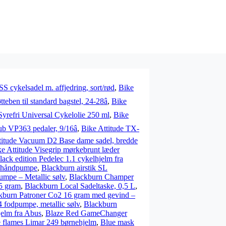
S cykelsadel m. affjedring, sort/rød
,
Bike
tteben til standard bagstel, 24-28â
,
Bike
Syrefri Universal Cykelolie 250 ml
,
Bike
ub VP363 pedaler, 9/16â
,
Bike Attitude TX-
titude Vacuum D2 Base dame sadel, bredde
e Attitude Visegrip mørkebrunt læder
lack edition Pedelec 1.1 cykelhjelm fra
e håndpumpe
,
Blackburn airstik SL
mpe – Metallic sølv
,
Blackburn Champer
25 gram
,
Blackburn Local Sadeltaske, 0,5 L
,
kburn Patroner Co2 16 gram med gevind –
4 fodpumpe, metallic sølv
,
Blackburn
jelm fra Abus
,
Blaze Red GameChanger
 flames Limar 249 børnehjelm
,
Blue mask