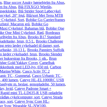
m
,
Blue soccer Anuky børnehjelm fra Abus
,
m fra Abus
,
Blå FIXXGO Wirelås,
ingeklokke
,
Blå Strider Sport Løbecykel,
rcykel, 20" hjul
,
Blå/sort Met Terra MTB
 Cykelstol, Sort
,
Bobike Go Carrier/frames
elstol, Macaron grå
,
Bobike Go
Maxi Cykelstol, Bahamas blå
,
Bobike One
ke One Mini Cykelstol, Rød
,
Bordeaux
elhjelm fra Abus
,
Brooks B17 Standard
adeltaske, brun, 0.5 L
,
Brooks Challenge
g retro læder cykelsadel til damer, sort
,
keltaske, 10-13 L
,
Brooks Panniers Suffolk
o læder cykelsadel, brun
,
Brooks Slender
r buksestrap fra Brooks, 1 stk.
,
Brun
idge Gold Yakkay Cover
,
Camelbak
ikkedunk med LED-lys, 650 ml
,
Carbon
 Marine/White
,
Casco Activ TC 2
anic TC , Gunmetal
,
Casco Urbanic TC ,
, 400 lumen
,
Cateye HL-EL1000RC USB
lygte m. beslag, genopladelig, 50 lumen
,
ay, hvid
,
Cateye Padrone Smart +
 Rapid mini TL-LD635-R USB opladelig
dløs cykelcomputer, sort
,
Cateye Strada
ace, sort
,
Cateye Sync Core HL-
ye Sync Wearable SL-NW100,