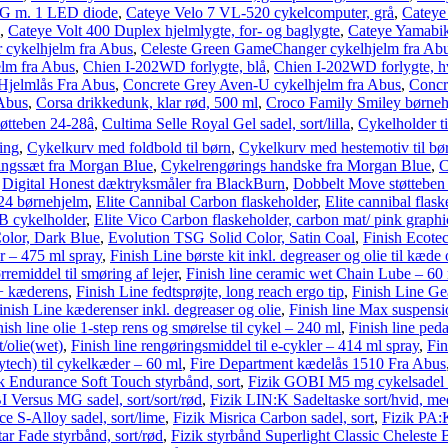
G m. 1 LED diode
,
Cateye Velo 7 VL-520 cykelcomputer, grå
,
Cateye
,
Cateye Volt 400 Duplex hjelmlygte, for- og baglygte
,
Cateye Yamabik
 cykelhjelm fra Abus
,
Celeste Green GameChanger cykelhjelm fra Ab
elm fra Abus
,
Chien I-202WD forlygte, blå
,
Chien I-202WD forlygte, h
Hjelmlås Fra Abus
,
Concrete Grey Aven-U cykelhjelm fra Abus
,
Concr
 Abus
,
Corsa drikkedunk, klar rød, 500 ml
,
Croco Family Smiley børneh
øtteben 24-28â
,
Cultima Selle Royal Gel sadel, sort/lilla
,
Cykelholder t
ing
,
Cykelkurv med foldbold til børn
,
Cykelkurv med hestemotiv til bø
ingssæt fra Morgan Blue
,
Cykelrengørings handske fra Morgan Blue
,
C
,
Digital Honest dæktryksmåler fra BlackBurn
,
Dobbelt Move støtteben
24 børnehjelm
,
Elite Cannibal Carbon flaskeholder
,
Elite cannibal flask
2B cykelholder
,
Elite Vico Carbon flaskeholder, carbon mat/ pink graphi
olor, Dark Blue
,
Evolution TSG Solid Color, Satin Coal
,
Finish Ecotec
er – 475 ml spray
,
Finish Line børste kit inkl. degreaser og olie til kæde
remiddel til smøring af lejer
,
Finish line ceramic wet Chain Lube – 60
+ kæderens
,
Finish Line fedtsprøjte, long reach ergo tip
,
Finish Line Gea
inish Line kæderenser inkl. degreaser og olie
,
Finish line Max suspensio
nish line olie 1-step rens og smørelse til cykel – 240 ml
,
Finish line peda
t/olie(wet)
,
Finish line rengøringsmiddel til e-cykler – 414 ml spray
,
Fin
eytech) til cykelkæder – 60 ml
,
Fire Department kædelås 1510 Fra Abus
k Endurance Soft Touch styrbånd, sort
,
Fizik GOBI M5 mg cykelsadel ti
 Versus MG sadel, sort/sort/rød
,
Fizik LIN:K Sadeltaske sort/hvid, m
ce S-Alloy sadel, sort/lime
,
Fizik Misrica Carbon sadel, sort
,
Fizik PA:
ar Fade styrbånd, sort/rød
,
Fizik styrbånd Superlight Classic Cheleste 