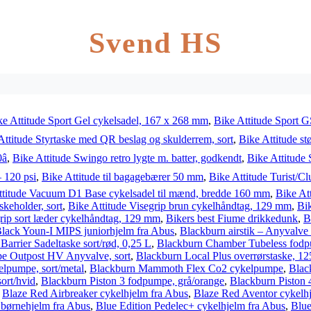
Svend HS
ke Attitude Sport Gel cykelsadel, 167 x 268 mm
,
Bike Attitude Sport GS
Attitude Styrtaske med QR beslag og skulderrem, sort
,
Bike Attitude stø

,
Bike Attitude Swingo retro lygte m. batter, godkendt
,
Bike Attitude 
– 120 psi
,
Bike Attitude til bagagebærer 50 mm
,
Bike Attitude Turist/Cl
ttitude Vacuum D1 Base cykelsadel til mænd, bredde 160 mm
,
Bike At
skeholder, sort
,
Bike Attitude Visegrip brun cykelhåndtag, 129 mm
,
Bik
grip sort læder cykelhåndtag, 129 mm
,
Bikers best Fiume drikkedunk
,
B
lack Youn-I MIPS juniorhjelm fra Abus
,
Blackburn airstik – Anyvalv
Barrier Sadeltaske sort/rød, 0,25 L
,
Blackburn Chamber Tubeless fodpu
e Outpost HV Anyvalve, sort
,
Blackburn Local Plus overrørstaske, 1
lpumpe, sort/metal
,
Blackburn Mammoth Flex Co2 cykelpumpe
,
Blac
ort/hvid
,
Blackburn Piston 3 fodpumpe, grå/orange
,
Blackburn Piston 
,
Blaze Red Airbreaker cykelhjelm fra Abus
,
Blaze Red Aventor cykelh
børnehjelm fra Abus
,
Blue Edition Pedelec+ cykelhjelm fra Abus
,
Blue