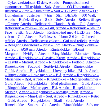
– Cykel værktøjssæt 43 dele
,
Atredo – Pumpepistol med
manometer – Til trykluft – Sølv
,
Atredo – Q3 Hometrainer –
Justerbar – 7 trin – Aluminium – Sort – 950 Watt
,
Atredo – Q7
Hometrainer – Justerbar – 7 trin – Stål – Blå/sølv – 800 Watt
,
Atredo – Refleks til eger – 8 stk – Sølv
,
Atredo – Refleks til eger
– Orange
,
Atredo – Refleksark – Hands – 8 stk. – Gul
,
Atredo –
Refleksark – Paws – 8 stk. – Gul
,
Atredo – Refleksark – Smiling
Face – 8 stk.- Gul
,
Atredo – Refleksbånd med 4 LED lys – Med
velcro – Gul
,
Atredo – Refleksvest til børn 2-6 år – Gul med
refleks
,
Atredo – Refleksvest voksen – Gul med refleks
,
Atredo
– Rengøringsbørstesæt – Plast – Sort
,
Atredo – Ringeklokke –
Alu Sort – Ø50 mm
,
Atredo – Ringeklokke – Blomst –
Marguerit – Hvid/gul
,
Atredo – Ringeklokke – Blomster – Brun
,
Atredo – Ringeklokke – Classic – Krom
,
Atredo – Ringeklokke
– Easyfit – Matsort
,
Atredo – Ringeklokke – Fodbold
,
Atredo –
Ringeklokke – Fodbold – Sort/hvid
,
Atredo – Ringeklokke –
Gul bi
,
Atredo – Ringeklokke – I love my bike – Blank
,
Atredo
– Ringeklokke – I love my bike – Blå
,
Atredo – Ringeklokke –
Mariehøne – Rød
,
Atredo – Ringeklokke – Med fjederhammer –
Guld
,
Atredo – Ringeklokke – Med plasthammer – Guld
,
Atredo
– Ringeklokke – Med trigger – Blå
,
Atredo – Ringeklokke –
Messing
,
Atredo – Ringeklokke – Messing urban
,
Atredo –
Ringeklokke – Mini-Bell – Sort
,
Atredo – Ringeklokke – Retro
– Guld
,
Atredo – Ringeklokke – Skull – Sort
,
Atredo –
Ringeklokke – Smiley – Gul
,
Atredo – Ringeklokke – Sølv med