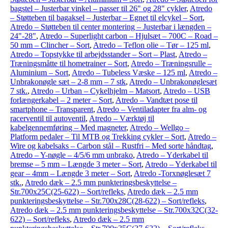
bagstel – Justerbar vinkel – passer til 26" og 28" cykler
,
Atredo
– Støtteben til bagaksel – Justerbar – Egnet til elcykel – Sort
,
Atredo – Støtteben til center montering – Justerbar i længden –
24"-28"
,
Atredo – Superlight carbon – Hjulsæt – 700C – Road –
50 mm – Clincher – Sort
,
Atredo – Teflon olie – Tør – 125 ml
,
Atredo – Topstykke til arbejdsstander – Sort – Plast
,
Atredo –
Træningsmåtte til hometrainer – Sort
,
Atredo – Træningsrulle –
Aluminium – Sort
,
Atredo – Tubeless Væske – 125 ml
,
Atredo –
Unbrakonøgle sæt – 2-8 mm – 7 stk
,
Atredo – Unbrakonøglesæt
7 stk.
,
Atredo – Urban – Cykelhjelm – Matsort
,
Atredo – USB
forlængerkabel – 2 meter – Sort
,
Atredo – Vandtæt pose til
smartphone – Transparent
,
Atredo – Ventiladapter fra alm- og
racerventil til autoventil
,
Atredo – Værktøj til
kabelgennemføring – Med magneter
,
Atredo – Wellgo –
Platform pedaler – Til MTB og Trekking cykler – Sort
,
Atredo –
Wire og kabelsaks – Carbon stål – Rustfri – Med sorte håndtag
,
Atredo – Y-nøgle – 4/5/6 mm unbrako
,
Atredo – Yderkabel til
bremse – 5 mm – Længde 3 meter – Sort
,
Atredo – Yderkabel til
gear – 4mm – Længde 3 meter – Sort
,
Atredo -Torxnøglesæt 7
stk.
,
Atredo dæk – 2.5 mm punkteringsbeskyttelse –
Str.700x25C(25-622) – Sort/refleks
,
Atredo dæk – 2.5 mm
punkteringsbeskyttelse – Str.700x28C(28-622) – Sort/refleks
,
Atredo dæk – 2.5 mm punkteringsbeskyttelse – Str.700x32C(32-
622) – Sort/refleks
,
Atredo dæk – 2.5 mm