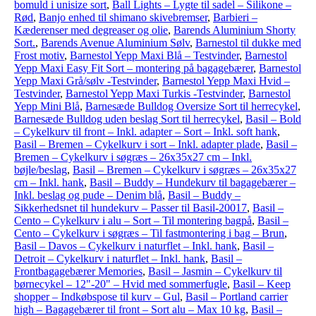
bomuld i unisize sort
,
Ball Lights – Lygte til sadel – Silikone –
Rød
,
Banjo enhed til shimano skivebremser
,
Barbieri –
Kæderenser med degreaser og olie
,
Barends Aluminium Shorty
Sort.
,
Barends Avenue Aluminium Sølv
,
Barnestol til dukke med
Frost motiv
,
Barnestol Yepp Maxi Blå – Testvinder
,
Barnestol
Yepp Maxi Easy Fit Sort – montering på bagagebærer
,
Barnestol
Yepp Maxi Grå/sølv -Testvinder
,
Barnestol Yepp Maxi Hvid –
Testvinder
,
Barnestol Yepp Maxi Turkis -Testvinder
,
Barnestol
Yepp Mini Blå
,
Barnesæde Bulldog Oversize Sort til herrecykel
,
Barnesæde Bulldog uden beslag Sort til herrecykel
,
Basil – Bold
– Cykelkurv til front – Inkl. adapter – Sort – Inkl. soft hank
,
Basil – Bremen – Cykelkurv i sort – Inkl. adapter plade
,
Basil –
Bremen – Cykelkurv i søgræs – 26x35x27 cm – Inkl.
bøjle/beslag
,
Basil – Bremen – Cykelkurv i søgræs – 26x35x27
cm – Inkl. hank
,
Basil – Buddy – Hundekurv til bagagebærer –
Inkl. beslag og pude – Denim blå
,
Basil – Buddy –
Sikkerhedsnet til hundekurv – Passer til Basil-20017
,
Basil –
Cento – Cykelkurv i alu – Sort – Til montering bagpå
,
Basil –
Cento – Cykelkurv i søgræs – Til fastmontering i bag – Brun
,
Basil – Davos – Cykelkurv i naturflet – Inkl. hank
,
Basil –
Detroit – Cykelkurv i naturflet – Inkl. hank
,
Basil –
Frontbagagebærer Memories
,
Basil – Jasmin – Cykelkurv til
børnecykel – 12"-20" – Hvid med sommerfugle
,
Basil – Keep
shopper – Indkøbspose til kurv – Gul
,
Basil – Portland carrier
high – Bagagebærer til front – Sort alu – Max 10 kg
,
Basil –