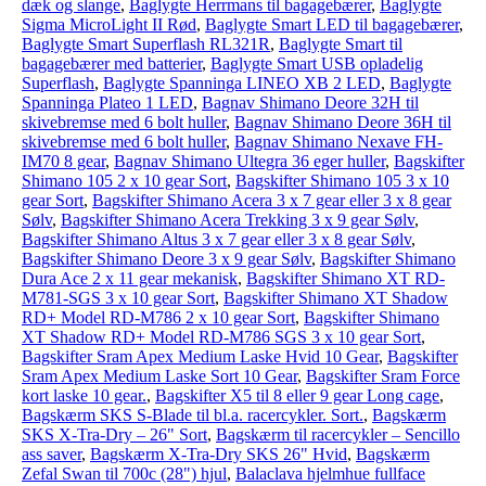
dæk og slange
,
Baglygte Herrmans til bagagebærer
,
Baglygte
Sigma MicroLight II Rød
,
Baglygte Smart LED til bagagebærer
,
Baglygte Smart Superflash RL321R
,
Baglygte Smart til
bagagebærer med batterier
,
Baglygte Smart USB opladelig
Superflash
,
Baglygte Spanninga LINEO XB 2 LED
,
Baglygte
Spanninga Plateo 1 LED
,
Bagnav Shimano Deore 32H til
skivebremse med 6 bolt huller
,
Bagnav Shimano Deore 36H til
skivebremse med 6 bolt huller
,
Bagnav Shimano Nexave FH-
IM70 8 gear
,
Bagnav Shimano Ultegra 36 eger huller
,
Bagskifter
Shimano 105 2 x 10 gear Sort
,
Bagskifter Shimano 105 3 x 10
gear Sort
,
Bagskifter Shimano Acera 3 x 7 gear eller 3 x 8 gear
Sølv
,
Bagskifter Shimano Acera Trekking 3 x 9 gear Sølv
,
Bagskifter Shimano Altus 3 x 7 gear eller 3 x 8 gear Sølv
,
Bagskifter Shimano Deore 3 x 9 gear Sølv
,
Bagskifter Shimano
Dura Ace 2 x 11 gear mekanisk
,
Bagskifter Shimano XT RD-
M781-SGS 3 x 10 gear Sort
,
Bagskifter Shimano XT Shadow
RD+ Model RD-M786 2 x 10 gear Sort
,
Bagskifter Shimano
XT Shadow RD+ Model RD-M786 SGS 3 x 10 gear Sort
,
Bagskifter Sram Apex Medium Laske Hvid 10 Gear
,
Bagskifter
Sram Apex Medium Laske Sort 10 Gear
,
Bagskifter Sram Force
kort laske 10 gear.
,
Bagskifter X5 til 8 eller 9 gear Long cage
,
Bagskærm SKS S-Blade til bl.a. racercykler. Sort.
,
Bagskærm
SKS X-Tra-Dry – 26" Sort
,
Bagskærm til racercykler – Sencillo
ass saver
,
Bagskærm X-Tra-Dry SKS 26" Hvid
,
Bagskærm
Zefal Swan til 700c (28") hjul
,
Balaclava hjelmhue fullface