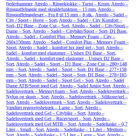
fjederhammer
,
Atredo – Ringeklokke – Turist – Krom
,
Atredo –
Ringgaffelnøgle med skraldefunktion – 15 mm
,
Atredo –
Ringgaffelnøglesæt – Fra 8 til 15 mm – 8 stk.
,
Atredo – Sadel –
City / Sport – Herre – Sort
,
Atredo – Sadel – City Komfort –
Sort- D2 Base – Zone Cut – Sort
,
Atredo – Sadel – City/Sport –
Dame – Sort
,
Atredo – Sadel – Citybike/Sport – Sort- D1 Base
,
Atredo – Sadel – Comfort Plus – Memory Foam – City –
260x150mm
,
Atredo – Sadel – Comfort Plus – Memory Foam –
Sport
,
Atredo – Sadel – komfort lux med gel – Sort
,
Atredo –
Sadel – komfort med elastomer – Unisex D1 Base – Sort
,
Atredo – Sadel – komfort med elastomer – Unisex D2 Base –
Sort
,
Atredo – Sadel – Sport – D1 Base – Zone Cut – 280×148
mm – Sort
,
Atredo – Sadel – Sport – Sort- D1 Base – 277×158
mm – Sort
,
Atredo – Sadel – Sport – Sort- D1 Base – 278×165
mm – Sort
,
Atredo – Sadel – Sport Gel – Sort
,
Atredo – Sadel
Dame ATB/Sport med Gel
,
Atredo – Sadel Junior Sort
,
Atredo –
Sadelovertræk – Memoryfoam – Sort
,
Atredo – Sadelovertræk –
Nylon og skum – Sort
,
Atredo – Sadelovertræk – Silikone/gel –
Sort
,
Atredo – Sadelovertræk – Sort
,
Atredo – Sadelovertræk –
Vandtæt regnvejrsbetræk – Large – Sort
,
Atredo –
Sadelovertræk med Gel – Citybike – Sort
,
Atredo –
Sadelovertræk med Gel – Racer/sport – Sort
,
Atredo –
Sadelovertræk med Gel MTB – Sort
,
Atredo – Sadeltaske – 0,7
Liter – Small – Sort
,
Atredo – Sadeltaske – 1 Liter – Medium –
Sort
,
Atredo – Sadeltaske – 1,5 Liter – Large – Sort
,
Atredo –