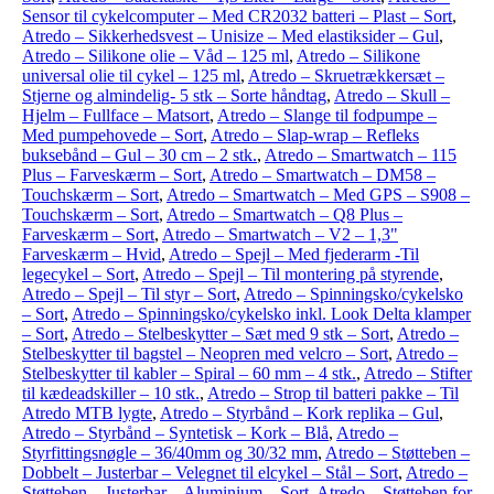
Sensor til cykelcomputer – Med CR2032 batteri – Plast – Sort
,
Atredo – Sikkerhedsvest – Unisize – Med elastiksider – Gul
,
Atredo – Silikone olie – Våd – 125 ml
,
Atredo – Silikone
universal olie til cykel – 125 ml
,
Atredo – Skruetrækkersæt –
Stjerne og almindelig- 5 stk – Sorte håndtag
,
Atredo – Skull –
Hjelm – Fullface – Matsort
,
Atredo – Slange til fodpumpe –
Med pumpehovede – Sort
,
Atredo – Slap-wrap – Refleks
buksebånd – Gul – 30 cm – 2 stk.
,
Atredo – Smartwatch – 115
Plus – Farveskærm – Sort
,
Atredo – Smartwatch – DM58 –
Touchskærm – Sort
,
Atredo – Smartwatch – Med GPS – S908 –
Touchskærm – Sort
,
Atredo – Smartwatch – Q8 Plus –
Farveskærm – Sort
,
Atredo – Smartwatch – V2 – 1,3"
Farveskærm – Hvid
,
Atredo – Spejl – Med fjederarm -Til
legecykel – Sort
,
Atredo – Spejl – Til montering på styrende
,
Atredo – Spejl – Til styr – Sort
,
Atredo – Spinningsko/cykelsko
– Sort
,
Atredo – Spinningsko/cykelsko inkl. Look Delta klamper
– Sort
,
Atredo – Stelbeskytter – Sæt med 9 stk – Sort
,
Atredo –
Stelbeskytter til bagstel – Neopren med velcro – Sort
,
Atredo –
Stelbeskytter til kabler – Spiral – 60 mm – 4 stk.
,
Atredo – Stifter
til kædeadskiller – 10 stk.
,
Atredo – Strop til batteri pakke – Til
Atredo MTB lygte
,
Atredo – Styrbånd – Kork replika – Gul
,
Atredo – Styrbånd – Syntetisk – Kork – Blå
,
Atredo –
Styrfittingsnøgle – 36/40mm og 30/32 mm
,
Atredo – Støtteben –
Dobbelt – Justerbar – Velegnet til elcykel – Stål – Sort
,
Atredo –
Støtteben – Justerbar – Aluminium – Sort
,
Atredo – Støtteben for