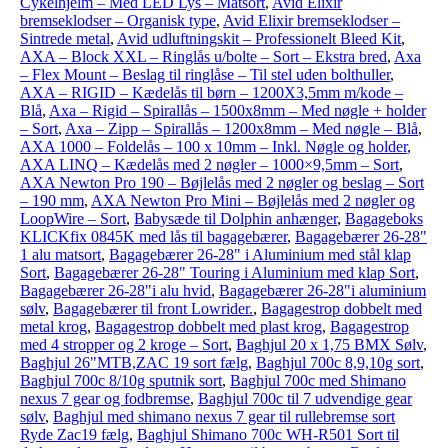
Cykelhjelm – Med LED Lys – Matsort
,
Avid Elixir
bremseklodser – Organisk type
,
Avid Elixir bremseklodser –
Sintrede metal
,
Avid udluftningskit – Professionelt Bleed Kit
,
AXA – Block XXL – Ringlås u/bolte – Sort – Ekstra bred
,
Axa
– Flex Mount – Beslag til ringlåse – Til stel uden bolthuller
,
AXA – RIGID – Kædelås til børn – 1200X3,5mm m/kode –
Blå
,
Axa – Rigid – Spirallås – 1500x8mm – Med nøgle + holder
– Sort
,
Axa – Zipp – Spirallås – 1200x8mm – Med nøgle – Blå
,
AXA 1000 – Foldelås – 100 x 10mm – Inkl. Nøgle og holder
,
AXA LINQ – Kædelås med 2 nøgler – 1000×9,5mm – Sort
,
AXA Newton Pro 190 – Bøjlelås med 2 nøgler og beslag – Sort
– 190 mm
,
AXA Newton Pro Mini – Bøjlelås med 2 nøgler og
LoopWire – Sort
,
Babysæde til Dolphin anhænger
,
Bagageboks
KLICKfix 0845K med lås til bagagebærer
,
Bagagebærer 26-28"
1 alu matsort
,
Bagagebærer 26-28" i Aluminium med stål klap
Sort
,
Bagagebærer 26-28" Touring i Aluminium med klap Sort
,
Bagagebærer 26-28"i alu hvid
,
Bagagebærer 26-28"i aluminium
sølv
,
Bagagebærer til front Lowrider.
,
Bagagestrop dobbelt med
metal krog
,
Bagagestrop dobbelt med plast krog
,
Bagagestrop
med 4 stropper og 2 kroge – Sort
,
Baghjul 20 x 1,75 BMX Sølv
,
Baghjul 26"MTB,ZAC 19 sort fælg
,
Baghjul 700c 8,9,10g sort
,
Baghjul 700c 8/10g sputnik sort
,
Baghjul 700c med Shimano
nexus 7 gear og fodbremse
,
Baghjul 700c til 7 udvendige gear
sølv
,
Baghjul med shimano nexus 7 gear til rullebremse sort
Ryde Zac19 fælg
,
Baghjul Shimano 700c WH-R501 Sort til