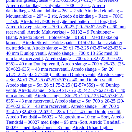
punkteringsbeskyttelse – Str.700x35C(37-622) – Sort/refleks
,
Atredo dækindlæg – Citybike – 700C – 2 stk
,
Atredo
dækindlæg – Mountainbike – 26" – 2 stk
,
Atredo dækindlæg –
Mountainbike – 29" – 2 stk
,
Atredo dækindlæg – Race – 700C
– 2 stk
,
Atredo HL1900 Forlygte med batteri – Til forgaffel
,
Atredo letvægtsslange – 700 x 20-25 (20-25×622-635) – 60 mm
racerventil
,
Atredo Multiværktøj – 50132 – 9 Funktioner –
Blank
,
Atredo Skovl – Foldespade – 01501 – Med hakke og
kompas
,
Atredo Skovl – Foldespade – 01502 hakke, savtakker
og trædekant
,
Atredo slange – 29 x1,75-2,25 (42-57×622-635) –
40 mm Dunlop ventil
,
Atredo slange – 700 x 18-25c med 80
mm lang racerventil
,
Atredo slange – 700 x 25-32 (25-32×622-
635) – 40 mm Dunlop ventil
,
Atredo slange – 700 x 25-32c (25-
28×622-635) – 43 mm racerventil
,
Atredo slange – Str. 20
x1.75-2.25 (42-57×406) – 40 mm Dunlop ventil
,
Atredo slange
– Str. 24 x1,75-2,25 (42-57×507) – 40 mm Dunlop ventil
,
Atredo slange – Str. 26 x1,75-2,25 (42-57×559) – 40 Dunlop
ventil
,
Atredo slange – Str. 29 x1,75-2,25 (42-57×622-635) – 40
mm autoventil
,
Atredo slange – Str. 29 x1,75-2,25 (47-57×622-
635) – 43 mm racerventil
,
Atredo slange – Str. 700 x 20-25 (20-
25×622-635) – 43 mm racerventil
,
Atredo slange – Str. 700 x
32-42c (32-42×622-635) – 28 x 1 1/2 – 45 mm Dunlop ventil
,
Atredo Tændstål – 06022 – Magnesium – 10 cm – Sort
,
Atredo
Tændstål – 06027 med fløjte – 95 mm -Sort
,
Atredo Tændstål –
06029 – med flaskeåbner – 85 mm
,
Atredo Urban Light –