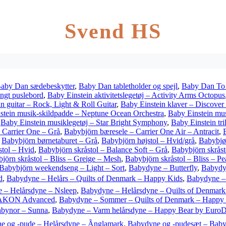
Svend HS
aby Dan sædebeskytter
,
Baby Dan tabletholder og spejl
,
Baby Dan To 
gt puslebord
,
Baby Einstein aktivitetslegetøj – Activity Arms Octopus
n guitar – Rock, Light & Roll Guitar
,
Baby Einstein klaver – Discover
stein musik-skildpadde – Neptune Ocean Orchestra
,
Baby Einstein mus
,
Baby Einstein musiklegetøj – Star Bright Symphony
,
Baby Einstein tri
 Carrier One – Grå
,
Babybjörn bæresele – Carrier One Air – Antracit
,
,
Babybjörn børnetaburet – Grå
,
Babybjörn højstol – Hvid/grå
,
Babybjør
stol – Hvid
,
Babybjörn skråstol – Balance Soft – Grå
,
Babybjörn skråst
jörn skråstol – Bliss – Greige – Mesh
,
Babybjörn skråstol – Bliss – P
Babybjörn weekendseng – Light – Sort
,
Babydyne – Butterfly
,
Babydyn
d
,
Babydyne – Helårs – Quilts of Denmark – Happy Kids
,
Babydyne – 
 – Helårsdyne – Nsleep
,
Babydyne – Helårsdyne – Quilts of Denmark
RAKON Advanced
,
Babydyne – Sommer – Quilts of Denmark – Happy
bynor – Sunna
,
Babydyne – Varm helårsdyne – Happy Bear by Euro
e og -pude – Helårsdyne – Ãnglamark
,
Babydyne og -pudesæt – Baby