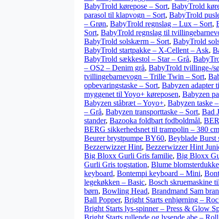
BabyTrold kørepose – Sort
,
BabyTrold køre
parasol til klapvogn – Sort
,
BabyTrold pusl
– Grøn
,
BabyTrold regnslag – Lux – Sort
,
Sort
,
BabyTrold regnslag til tvillingebarne
BabyTrold solskærm – Sort
,
BabyTrold sol
BabyTrold startpakke – X-Cellent – Ask
,
Ba
BabyTrold sækkestol – Star – Grå
,
BabyTrol
– OS2 – Denim grå
,
BabyTrold tvillinge-/
tvillingebarnevogn – Trille Twin – Sort
,
Bab
opbevaringstaske – Sort
,
Babyzen adapter ti
myggenet til Yoyo+ køreposen
,
Babyzen par
Babyzen ståbræt – Yoyo+
,
Babyzen taske 
– Grå
,
Babyzen transporttaske – Sort
,
Bad J
stander
,
Bazooka foldbart fodboldmål
,
BERG
BERG sikkerhedsnet til trampolin – 380 c
Beurer brystpumpe BY60
,
Beyblade Burst 
Bezzerwizzer Hint
,
Bezzerwizzer Hint Juni
Big Bloxx Gurli Gris familie
,
Big Bloxx Gu
Gurli Gris togstation
,
Blume blomsterdukke
keyboard
,
Bontempi keyboard – Mini
,
Bont
legekøkken – Basic
,
Bosch skruemaskine ti
børn
,
Bowling Head
,
Brandmand Sam brandb
Ball Popper
,
Bright Starts enhjørning – R
Bright Starts lys-spinner – Press & Glow S
Bright Starts rullende og lysende abe – R