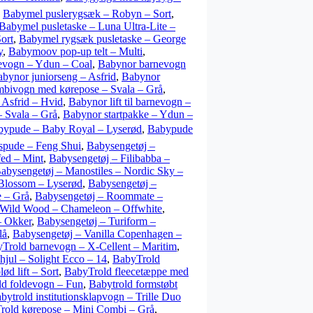
,
Babymel puslerygsæk – Robyn – Sort
,
Babymel pusletaske – Luna Ultra-Lite –
ort
,
Babymel rygsæk pusletaske – George
y
,
Babymoov pop-up telt – Multi
,
evogn – Ydun – Coal
,
Babynor barnevogn
bynor juniorseng – Asfrid
,
Babynor
bivogn med kørepose – Svala – Grå
,
 Asfrid – Hvid
,
Babynor lift til barnevogn –
– Svala – Grå
,
Babynor startpakke – Ydun –
bypude – Baby Royal – Lyserød
,
Babypude
spude – Feng Shui
,
Babysengetøj –
fed – Mint
,
Babysengetøj – Filibabba –
abysengetøj – Manostiles – Nordic Sky –
 Blossom – Lyserød
,
Babysengetøj –
e – Grå
,
Babysengetøj – Roommate –
 Wild Wood – Chameleon – Offwhite
,
– Okker
,
Babysengetøj – Turiform –
lå
,
Babysengetøj – Vanilla Copenhagen –
Trold barnevogn – X-Cellent – Maritim
,
jul – Solight Ecco – 14
,
BabyTrold
ød lift – Sort
,
BabyTrold fleecetæppe med
d foldevogn – Fun
,
Babytrold formstøbt
bytrold institutionsklapvogn – Trille Duo
rold kørepose – Mini Combi – Grå
,