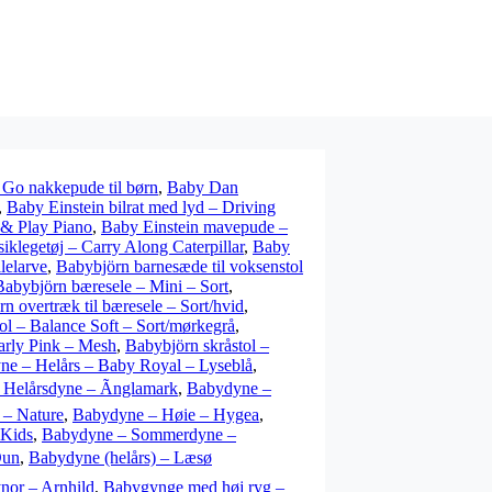
Go nakkepude til børn
,
Baby Dan
,
Baby Einstein bilrat med lyd – Driving
 & Play Piano
,
Baby Einstein mavepude –
iklegetøj – Carry Along Caterpillar
,
Baby
llelarve
,
Babybjörn barnesæde til voksenstol
Babybjörn bæresele – Mini – Sort
,
n overtræk til bæresele – Sort/hvid
,
ol – Balance Soft – Sort/mørkegrå
,
early Pink – Mesh
,
Babybjörn skråstol –
e – Helårs – Baby Royal – Lyseblå
,
Helårsdyne – Ãnglamark
,
Babydyne –
 – Nature
,
Babydyne – Høie – Hygea
,
 Kids
,
Babydyne – Sommerdyne –
Dun
,
Babydyne (helårs) – Læsø
nor – Arnhild
,
Babygynge med høj ryg –