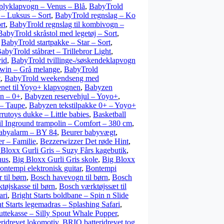
plyklapvogn – Venus – Blå
,
BabyTrold
 – Luksus – Sort
,
BabyTrold regnslag – Ko
rt
,
BabyTrold regnslag til kombivogn –
BabyTrold skråstol med legetøj – Sort
,
,
BabyTrold startpakke – Star – Sort
,
abyTrold ståbræt – Trillebror Light
,
id
,
BabyTrold tvillinge-/søskendeklapvogn
 Twin – Grå melange
,
BabyTrold
t
,
BabyTrold weekendseng med
et til Yoyo+ klapvognen
,
Babyzen
en – 0+
,
Babyzen reservehjul – Yoyo+
,
 – Taupe
,
Babyzen tekstilpakke 0+ – Yoyo+
rutoys dukke – Little babies
,
Basketball
l Inground trampolin – Comfort – 380 cm
,
abyalarm – BY 84
,
Beurer babyvægt
,
r – Familie
,
Bezzerwizzer Det røde Hint
,
 Bloxx Gurli Gris – Suzy Fårs kagebutik
,
hus
,
Big Bloxx Gurli Gris skole
,
Big Bloxx
ontempi elektronisk guitar
,
Bontempi
 til børn
,
Bosch havevogn til børn
,
Bosch
tøjskasse til børn
,
Bosch værktøjssæt til
ari
,
Bright Starts boldbane – Spin n Slide
t Starts legemadras – Splashing Safari
,
puttekasse – Silly Spout Whale Popper
,
ridrevet lokomotiv
,
BRIO batteridrevet tog