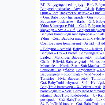
Blå
,
Babygynge med høj ryg – Rød
,
Babym
Babymel pusletaske – Anya – Black
,
Babym
Quilt – Sort
,
Babymel pusletaske – Luna Ult
– Grå
,
Babymoov hjertepude – Grå – 0-6 m
Babymoov pusletaske – Basic – Grå
,
Babyn
Ydun & kørepose Frida – Coal
,
Babynor by
klapvogn – Svala – Grå
,
Babynor klapvogn
Babynor kombivogn med kørepose – Svala 
Ydun – Coal
,
Babynor madras til kravlegå
Coal
,
Babynor tremmeseng – Asfrid – Hvid
– Babynor – Arnhild
,
Babypude – Nsleep
,
Babynor – Liv – Lyseblå
,
Babysengetøj – F
Leafed – Mørk rosa
,
Babysengetøj – Filiba
Chalk – Råhvid
,
Babysengetøj – Manostile
Manostiles – Nordic Zen – Soft Matcha – 
SoulMate Cat, grå/rosa
,
Babysengetøj – Ro
Babysengetøj – Roommate – Wild Wood – 
Turistripe – Hvid
,
Babysengetøj – Turiform 
Grå
,
BabyTrold babynest – Sæl – Hvid/grå
BabyTrold barnevogn – X-Cellent – Ask
,
B
barnevognslift – Sort
,
BabyTrold barnevogns
lukning
,
BabyTrold foldebadekar – by Kar
puslepude – Grå
,
BabyTrold hynde – Lux G
S4
,
BabyTrold jogger – Grå
,
BabyTrold ko