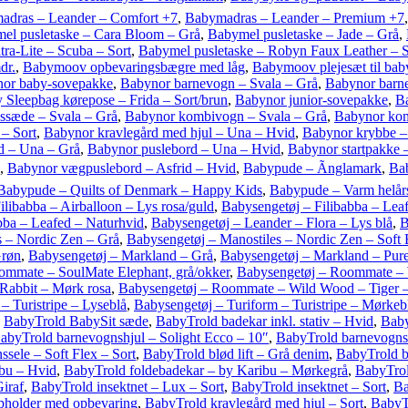
adras – Leander – Comfort +7
,
Babymadras – Leander – Premium +7
el pusletaske – Cara Bloom – Grå
,
Babymel pusletaske – Jade – Grå
,
ra-Lite – Scuba – Sort
,
Babymel pusletaske – Robyn Faux Leather – S
dr.
,
Babymoov opbevaringsbægre med låg
,
Babymoov plejesæt til bab
or baby-sovepakke
,
Babynor barnevogn – Svala – Grå
,
Babynor barn
 Sleepbag kørepose – Frida – Sort/brun
,
Babynor junior-sovepakke
,
Ba
ssæde – Svala – Grå
,
Babynor kombivogn – Svala – Grå
,
Babynor kom
– Sort
,
Babynor kravlegård med hjul – Una – Hvid
,
Babynor krybbe –
rd – Una – Grå
,
Babynor puslebord – Una – Hvid
,
Babynor startpakke 
,
Babynor vægpuslebord – Asfrid – Hvid
,
Babypude – Ãnglamark
,
Ba
Babypude – Quilts of Denmark – Happy Kids
,
Babypude – Varm helår
ilibabba – Airballoon – Lys rosa/guld
,
Babysengetøj – Filibabba – Lea
bba – Leafed – Naturhvid
,
Babysengetøj – Leander – Flora – Lys blå
,
B
s – Nordic Zen – Grå
,
Babysengetøj – Manostiles – Nordic Zen – Soft
Grøn
,
Babysengetøj – Markland – Grå
,
Babysengetøj – Markland – Pur
ommate – SoulMate Elephant, grå/okker
,
Babysengetøj – Roommate –
Rabbit – Mørk rosa
,
Babysengetøj – Roommate – Wild Wood – Tiger 
– Turistripe – Lyseblå
,
Babysengetøj – Turiform – Turistripe – Mørkeb
,
BabyTrold BabySit sæde
,
BabyTrold badekar inkl. stativ – Hvid
,
Baby
abyTrold barnevognshjul – Solight Ecco – 10″
,
BabyTrold barnevognsh
sele – Soft Flex – Sort
,
BabyTrold blød lift – Grå denim
,
BabyTrold bl
ibu – Hvid
,
BabyTrold foldebadekar – by Karibu – Mørkegrå
,
BabyTrol
iraf
,
BabyTrold insektnet – Lux – Sort
,
BabyTrold insektnet – Sort
,
Ba
pholder med opbevaring
,
BabyTrold kravlegård med hjul – Sort
,
BabyT