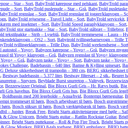
pose – Star – Sort
,
BabyTrold kørepose med pelskant
,
BabyTrold para
epude – Sort
,
BabyTrold puslepude – Star – Grå
,
BabyTrold pusletaske
BabyTrold regnslag – Sort
,
BabyTrold regnslag til jogger/klapvogn – So
vogn
,
BabyTrold rejseseng – Travel Light – Sort
,
BabyTrold servicekit
,
skærm med insektnet – Sort
,
BabyTrold Speed paraplyklapvogn – Sort
byTrold stor startpakke – Star – Sort
,
BabyTrold ståbræt – Trillebror
,
B
d tekstilpakke – Strib – Lyseblå
,
BabyTrold tremmeseng – Laura – Hv
søskendeklapvogn – OS2 – Sort
,
Babytrold tvillingebarnevogn – Trille
yTrold tvillingeklapvogn – Trille Duo
,
BabyTrold weekendseng – Sor
l autostol – Yoyo+
,
Babyzen kørepose – Yoyo+ – Grå
,
Babyzen myggen
asol til Yoyo+ klapvogn – Grå
,
Babyzen regnslag til Yoyo+ klapvogn
– Yoyo+ – Grå
,
Babyzen taske – Yoyo+ – Sort
,
Babyzen taske – Yoyo+
okes Challenge
,
Badebassin – 640 liter
,
Bamse & Kylling spisesæt
,
Bar
 Deluxe sikkerhedsnet til trampolin – 380 cm
,
BERG sikkerhedsnet ti
m
,
Bestway badebassin – 5.377 liter
,
Bestway filtersæt – 2 stk.
,
Beurer b
snurretop – Spryzen
,
Beyblade Burst snurretop – Valtryek
,
Bezzerwizze
or
,
Bezzerwizzer Original
,
Big Bloxx Gurli Gris – Hr. Rævs butik
,
Big
rli Gris havehus
,
Big Bloxx Gurli Gris hus
,
Big Bloxx Gurli Gris lege
,
Boldbassin med 200 legebolde – Aqua/hvid
,
Bontempi børneguitar
,
B
empi trommesæt til børn
,
Bosch arbejdssæt til børn
,
Bosch græstrimmer
l børn
,
Bosch stiksav til børn
,
Bosch værktøjsbænk til børn
,
Bosch værk
il – Jupiter
,
Break Free
,
Bright Starts aktivitetstæppe med bøjle – Saf
ock & Glow Unicorn
,
Bright Starts guitar – Rattlin Rockstar Guitar
,
Brigh
pinner
,
Bright Starts puttekasse – Roll & Pop Fire Truck
,
Bright Starts 
oll & Glow Monkey
,
BRIO 8-tals togbane
,
BRIO ambulance
,
BRIO batte