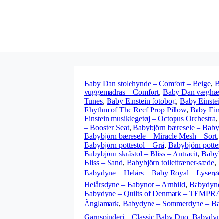
Baby Dan stolehynde – Comfort – Beige
,
B
vuggemadras – Comfort
,
Baby Dan væghæn
Tunes
,
Baby Einstein fotobog
,
Baby Einstei
Rhythm of The Reef Prop Pillow
,
Baby Ein
Einstein musiklegetøj – Octopus Orchestra
– Booster Seat
,
Babybjörn bæresele – Baby
Babybjörn bæresele – Miracle Mesh – Sort
Babybjörn pottestol – Grå
,
Babybjörn potte
Babybjörn skråstol – Bliss – Antracit
,
Babyb
Bliss – Sand
,
Babybjörn toilettræner-sæde
,
Babydyne – Helårs – Baby Royal – Lyserø
Helårsdyne – Babynor – Arnhild
,
Babydyne
Babydyne – Quilts of Denmark – TEMP
Ãnglamark
,
Babydyne – Sommerdyne – Ba
Garnspinderi – Classic Baby Duo
,
Babydyn